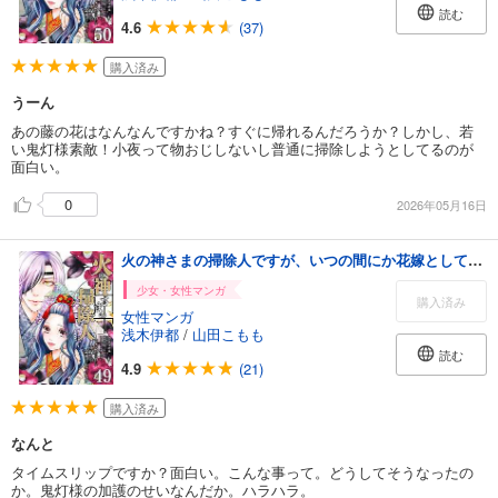
読む
4.6
(37)
購入済み
うーん
あの藤の花はなんなんですかね？すぐに帰れるんだろうか？しかし、若
い鬼灯様素敵！小夜って物おじしないし普通に掃除しようとしてるのが
面白い。
0
2026年05月16日
火の神さまの掃除人ですが、いつの間にか花嫁として溺愛されています【単話】 49
少女・女性マンガ
購入済み
女性マンガ
浅木伊都
/
山田こもも
読む
4.9
(21)
購入済み
なんと
タイムスリップですか？面白い。こんな事って。どうしてそうなったの
か。鬼灯様の加護のせいなんだか。ハラハラ。