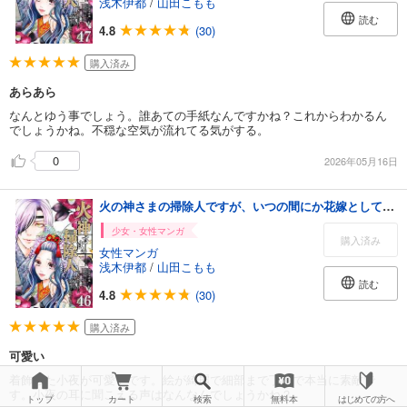
浅木伊都
/
山田こもも
読む
4.8
(30)
購入済み
あらあら
なんとゆう事でしょう。誰あての手紙なんですかね？これからわかるん
でしょうかね。不穏な空気が流れてる気がする。
0
2026年05月16日
火の神さまの掃除人ですが、いつの間にか花嫁として溺愛されています【単話】 46
少女・女性マンガ
購入済み
女性マンガ
浅木伊都
/
山田こもも
読む
4.8
(30)
購入済み
可愛い
着飾った小夜が可愛いです。絵が綺麗で細部まで丁寧で本当に素敵で
す。小夜の耳に聞こえる声はなんなんでしょうかね？
トップ
カート
検索
無料本
はじめての方へ