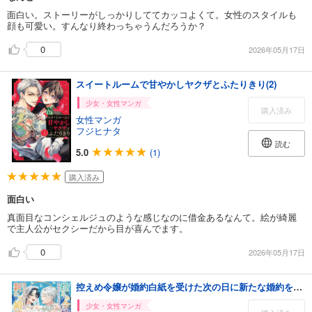
面白い。ストーリーがしっかりしててカッコよくて。女性のスタイルも
顔も可愛い。すんなり終わっちゃうんだろうか？
0
2026年05月17日
スイートルームで甘やかしヤクザとふたりきり(2)
少女・女性マンガ
購入済み
女性マンガ
フジヒナタ
読む
5.0
(1)
購入済み
面白い
真面目なコンシェルジュのような感じなのに借金あるなんて。絵が綺麗
で主人公がセクシーだから目が喜んでます。
0
2026年05月17日
控えめ令嬢が婚約白紙を受けた次の日に新たな婚約を結んだ話2
少女・女性マンガ