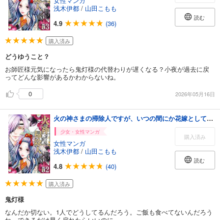
女性マンガ
浅木伊都
/
山田こもも
読む
4.9
(36)
購入済み
どうゆうこと？
お師匠様元気になったら鬼灯様の代替わりが遅くなる？小夜が過去に戻
ってどんな影響があるかわからないね。
0
2026年05月16日
火の神さまの掃除人ですが、いつの間にか花嫁として溺愛されています【単話】 52
少女・女性マンガ
購入済み
女性マンガ
浅木伊都
/
山田こもも
読む
4.8
(40)
購入済み
鬼灯様
なんだか切ない。1人でどうしてるんだろう。ご飯も食べてないんだろう
ね。できるだけ早く戻れたらいいのに。