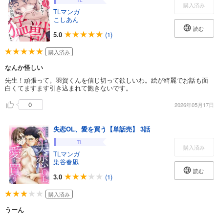
TL
購入済み
TLマンガ
こしあん
読む
5.0
(1)
購入済み
なんか怪しい
先生！頑張って。羽賀くんを信じ切って欲しいわ。絵が綺麗でお話も面
白くてますます引き込まれて飽きないです。
0
2026年05月17日
失恋OL、愛を買う【単話売】 3話
TL
購入済み
TLマンガ
染谷春凪
読む
3.0
(1)
購入済み
うーん