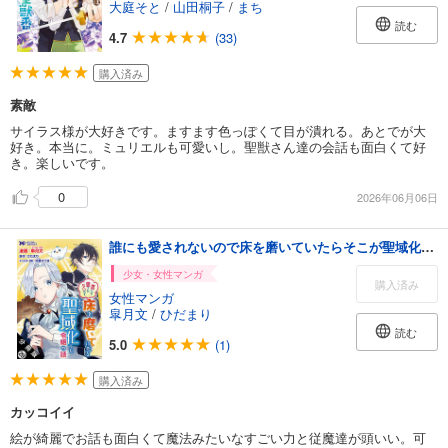
大庭そと
/
山田桐子
/
まち
読む
4.7
(33)
購入済み
素敵
サイラス様が大好きです。ますます色っぽくて目が潰れる。あとでが大
好き。本当に。ミュリエルも可愛いし。聖獣さん達の会話も面白くて好
き。楽しいです。
0
2026年06月06日
誰にも愛されないので床を磨いていたらそこが聖域化した令嬢の話（コミック） 分冊版 ： 29
少女・女性マンガ
購入済み
女性マンガ
皐月文
/
ひだまり
読む
5.0
(1)
購入済み
カッコイイ
絵が綺麗でお話も面白くて魔法みたいなすごい力と従魔達が頭いい。可