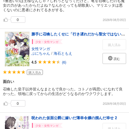
1番悪いのは王様なんじゃ？しれっとなってたけど。竜を召喚したのも魔
女の力があったからだよね？なんかとっても胡散臭い。マリエッタは悪
くないのに悪者にされてるきがする。
0
2026年08月05日
勝手に召喚したくせに「行き遅れだから聖女ではない」と言われました ～異世界はとても面倒です～ ２
少女・女性マンガ
購入済み
女性マンガ
ぷにちゃん
/
海石ともえ
読む
4.5
(6)
購入済み
面白い
召喚した皇子以外皆んなまともで良かった。コトノが両思いになれて良
かった。領地に戻ってからの生活がどうなるのかワクワクします。
0
2026年08月05日
呪われた仮面公爵に嫁いだ薄幸令嬢の掴んだ幸せ 2
少女・女性マンガ
購入済み