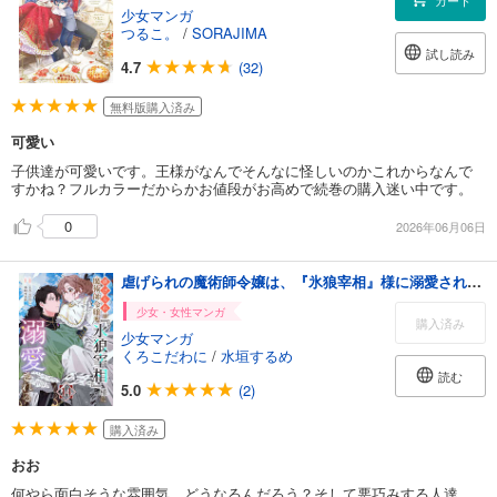
カート
少女マンガ
つるこ。
/
SORAJIMA
試し読み
4.7
(32)
無料版購入済み
可愛い
子供達が可愛いです。王様がなんでそんなに怪しいのかこれからなんで
すかね？フルカラーだからかお値段がお高めで続巻の購入迷い中です。
0
2026年06月06日
虐げられの魔術師令嬢は、『氷狼宰相』様に溺愛される【単話】１４
少女・女性マンガ
購入済み
少女マンガ
くろこだわに
/
水垣するめ
読む
5.0
(2)
購入済み
おお
何やら面白そうな雰囲気。どうなるんだろう？そして悪巧みする人達。