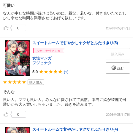
可愛い
なんか幸せな時間が続けば良いのに。親父、若いな。付き合いたてだし
少し幸せな時間を満喫させてあげて欲しいです。
0
2026年05月17日
スイートルームで甘やかしヤクザとふたりきり(5)
少女・女性マンガ
購入済み
女性マンガ
フジヒナタ
読む
5.0
(1)
購入済み
そんな
良い人。ママも良い人。みんなに愛されてて素敵。本当に絵が綺麗で可
愛いから大人買いしちゃいました。続きを読みます。
0
2026年05月17日
スイートルームで甘やかしヤクザとふたりきり(4)