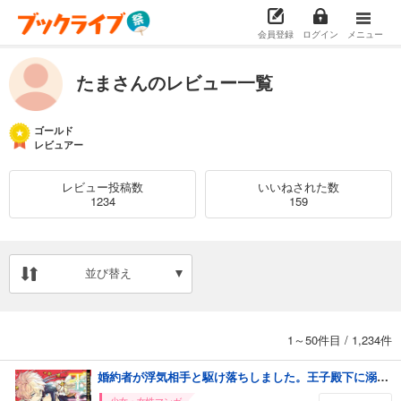
会員登録
ログイン
メニュー
たまさんのレビュー一覧
ゴールド
レビュアー
レビュー投稿数
いいねされた数
1234
159
並び替え
1～50件目
/
1,234件
婚約者が浮気相手と駆け落ちしました。王子殿下に溺愛されて幸せなので、今さら戻りたいと言われても困ります。5【電子特典付き】