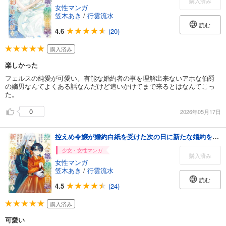
購入済み
女性マンガ
笠木あき
/
行雲流水
読む
4.6
(20)
購入済み
楽しかった
フェルスの純愛が可愛い。有能な婚約者の事を理解出来ないアホな伯爵
の嫡男なんてよくある話なんだけど追いかけてまで来るとはなんてこっ
た。
0
2026年05月17日
控えめ令嬢が婚約白紙を受けた次の日に新たな婚約を結んだ話1【電子書籍限定版】
少女・女性マンガ
購入済み
女性マンガ
笠木あき
/
行雲流水
読む
4.5
(24)
購入済み
可愛い