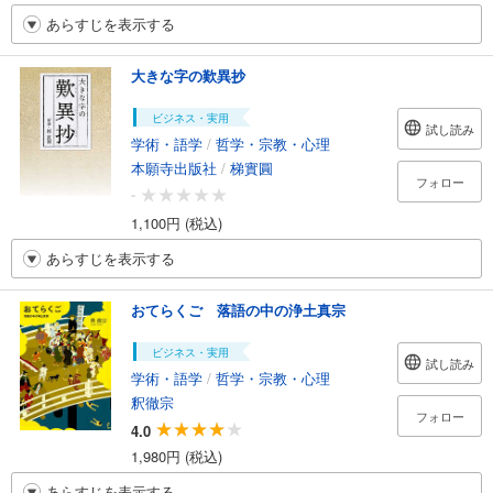
あらすじを表示する
大きな字の歎異抄
ビジネス・実用
試し読み
学術・語学
/
哲学・宗教・心理
本願寺出版社
/
梯實圓
フォロー
-
1,100円 (税込)
あらすじを表示する
おてらくご 落語の中の浄土真宗
ビジネス・実用
試し読み
学術・語学
/
哲学・宗教・心理
釈徹宗
フォロー
4.0
1,980円 (税込)
あらすじを表示する