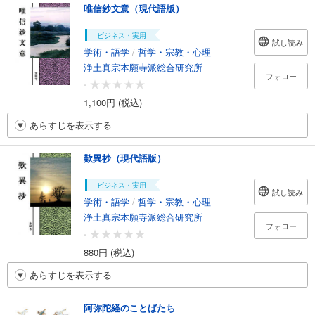
唯信鈔文意（現代語版）
ビジネス・実用
試し読み
学術・語学
/
哲学・宗教・心理
浄土真宗本願寺派総合研究所
フォロー
-
1,100円 (税込)
あらすじを表示する
歎異抄（現代語版）
ビジネス・実用
試し読み
学術・語学
/
哲学・宗教・心理
浄土真宗本願寺派総合研究所
フォロー
-
880円 (税込)
あらすじを表示する
阿弥陀経のことばたち