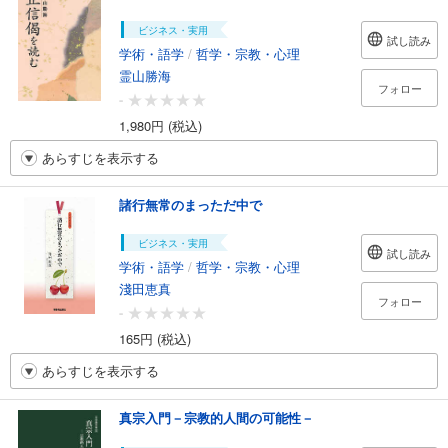
ビジネス・実用
試し読み
学術・語学
/
哲学・宗教・心理
霊山勝海
フォロー
-
1,980円 (税込)
あらすじを表示する
諸行無常のまっただ中で
ビジネス・実用
試し読み
学術・語学
/
哲学・宗教・心理
淺田恵真
フォロー
-
165円 (税込)
あらすじを表示する
真宗入門－宗教的人間の可能性－