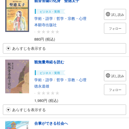
観音菩薩の化身 聖徳太子
ビジネス・実用
試し読み
学術・語学
/
哲学・宗教・心理
本願寺出版社
フォロー
-
880円 (税込)
あらすじを表示する
観無量寿経を読む
ビジネス・実用
試し読み
学術・語学
/
哲学・宗教・心理
徳永道雄
フォロー
-
1,980円 (税込)
あらすじを表示する
合掌ができる社会へ