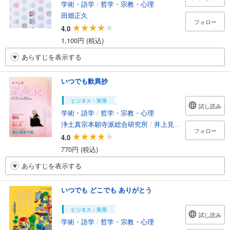
学術・語学
/
哲学・宗教・心理
田畑正久
フォロー
4.0
1,100円 (税込)
あらすじを表示する
いつでも歎異抄
ビジネス・実用
試し読み
学術・語学
/
哲学・宗教・心理
浄土真宗本願寺派総合研究所
/
井上見淳
/
一ノ瀬かおる
フォロー
4.0
770円 (税込)
あらすじを表示する
いつでも どこでも ありがとう
ビジネス・実用
試し読み
学術・語学
/
哲学・宗教・心理