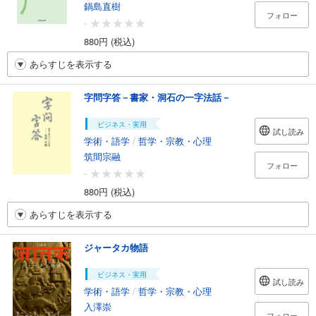
鍋島直樹
フォロー
-
880円 (税込)
あらすじを表示する
字問字答－書家・洞石の一字法話－
ビジネス・実用
試し読み
学術・語学
/
哲学・宗教・心理
筑間宗融
フォロー
-
880円 (税込)
あらすじを表示する
ジャータカ物語
ビジネス・実用
試し読み
学術・語学
/
哲学・宗教・心理
入澤崇
フォロー