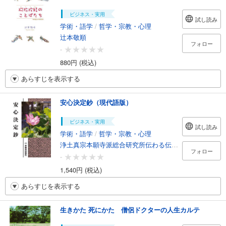
ビジネス・実用
試し読み
学術・語学
/
哲学・宗教・心理
辻本敬順
フォロー
-
880円 (税込)
あらすじを表示する
安心決定鈔（現代語版）
ビジネス・実用
試し読み
学術・語学
/
哲学・宗教・心理
浄土真宗本願寺派総合研究所伝わる伝道研究室
フォロー
-
1,540円 (税込)
あらすじを表示する
生きかた 死にかた 僧侶ドクターの人生カルテ