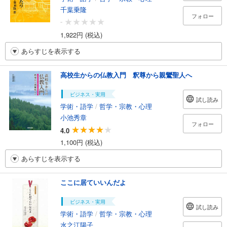
千葉乗隆
フォロー
-
1,922円 (税込)
あらすじを表示する
高校生からの仏教入門 釈尊から親鸞聖人へ
ビジネス・実用
試し読み
学術・語学
/
哲学・宗教・心理
小池秀章
フォロー
4.0
1,100円 (税込)
あらすじを表示する
ここに居ていいんだよ
ビジネス・実用
試し読み
学術・語学
/
哲学・宗教・心理
水之江陽子