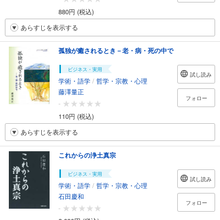
880円 (税込)
あらすじを表示する
孤独が癒されるとき－老・病・死の中で
ビジネス・実用
試し読み
学術・語学
/
哲学・宗教・心理
藤澤量正
フォロー
-
110円 (税込)
あらすじを表示する
これからの浄土真宗
ビジネス・実用
試し読み
学術・語学
/
哲学・宗教・心理
石田慶和
フォロー
-