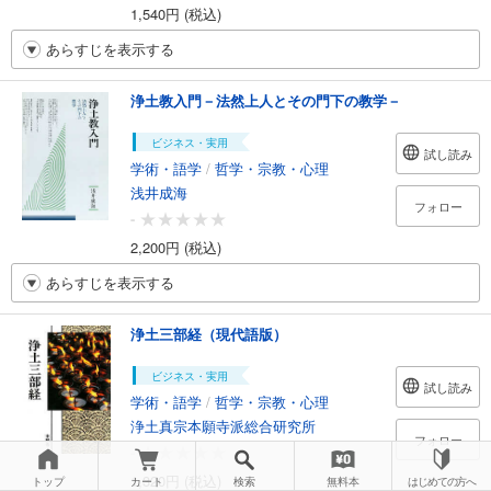
1,540円 (税込)
あらすじを表示する
浄土教入門－法然上人とその門下の教学－
ビジネス・実用
試し読み
学術・語学
/
哲学・宗教・心理
浅井成海
フォロー
-
2,200円 (税込)
あらすじを表示する
浄土三部経（現代語版）
ビジネス・実用
試し読み
学術・語学
/
哲学・宗教・心理
浄土真宗本願寺派総合研究所
フォロー
-
1,320円 (税込)
トップ
カート
検索
無料本
はじめての方へ