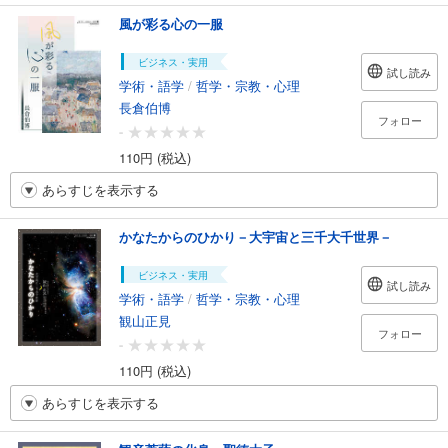
風が彩る心の一服
ビジネス・実用
試し読み
学術・語学
/
哲学・宗教・心理
長倉伯博
フォロー
-
110円 (税込)
あらすじを表示する
かなたからのひかり－大宇宙と三千大千世界－
ビジネス・実用
試し読み
学術・語学
/
哲学・宗教・心理
観山正見
フォロー
-
110円 (税込)
あらすじを表示する