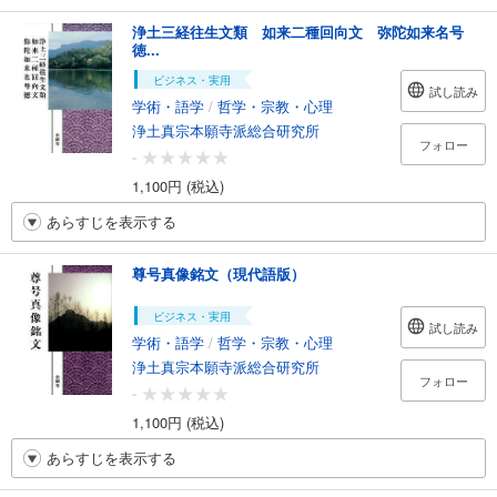
浄土三経往生文類 如来二種回向文 弥陀如来名号
徳...
ビジネス・実用
試し読み
学術・語学
/
哲学・宗教・心理
浄土真宗本願寺派総合研究所
フォロー
-
1,100円 (税込)
あらすじを表示する
尊号真像銘文（現代語版）
ビジネス・実用
試し読み
学術・語学
/
哲学・宗教・心理
浄土真宗本願寺派総合研究所
フォロー
-
1,100円 (税込)
あらすじを表示する