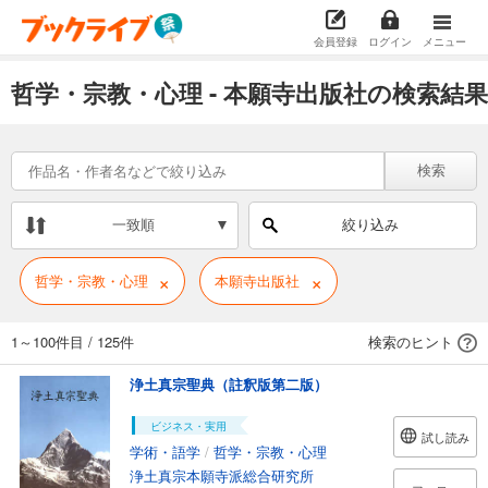
会員登録
ログイン
メニュー
哲学・宗教・心理 - 本願寺出版社の検索結果
検索
一致順
絞り込み
×
×
哲学・宗教・心理
本願寺出版社
1～100件目
/
125件
検索のヒント
浄土真宗聖典（註釈版第二版）
ビジネス・実用
試し読み
学術・語学
/
哲学・宗教・心理
浄土真宗本願寺派総合研究所