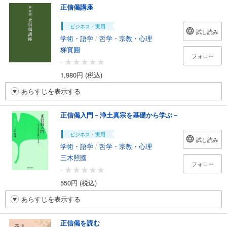
正信偈講座
ビジネス・実用
試し読み
学術・語学
/
哲学・宗教・心理
梯實圓
フォロー
-
1,980円 (税込)
あらすじを表示する
正信偈入門－浄土真宗を基礎から学ぶ－
ビジネス・実用
試し読み
学術・語学
/
哲学・宗教・心理
三木照國
フォロー
-
550円 (税込)
あらすじを表示する
正信偈を読む