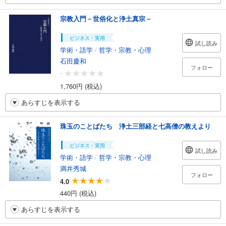
宗教入門－世俗化と浄土真宗－
ビジネス・実用
試し読み
学術・語学
/
哲学・宗教・心理
石田慶和
フォロー
-
1,760円 (税込)
あらすじを表示する
珠玉のことばたち 浄土三部経と七高僧の教えより
ビジネス・実用
試し読み
学術・語学
/
哲学・宗教・心理
満井秀城
フォロー
4.0
440円 (税込)
あらすじを表示する