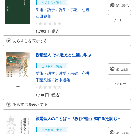
ビジネス・実用
試し読み
学術・語学
/
哲学・宗教・心理
石田慶和
フォロー
-
1,760円 (税込)
あらすじを表示する
親鸞聖人 その教えと生涯に学ぶ
ビジネス・実用
試し読み
学術・語学
/
哲学・宗教・心理
千葉乗隆
/
徳永道雄
フォロー
-
1,100円 (税込)
あらすじを表示する
親鸞聖人のことば－『教行信証』御自釈を読む－
ビジネス・実用
試し読み