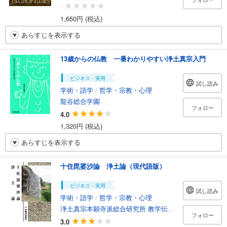
-
1,650円 (税込)
あらすじを表示する
13歳からの仏教 一番わかりやすい浄土真宗入門
ビジネス・実用
試し読み
学術・語学
/
哲学・宗教・心理
龍谷総合学園
フォロー
4.0
1,320円 (税込)
あらすじを表示する
十住毘婆沙論 浄土論（現代語版）
ビジネス・実用
試し読み
学術・語学
/
哲学・宗教・心理
浄土真宗本願寺派総合研究所 教学伝道研究室〈聖典編纂担当〉
フォロー
3.0