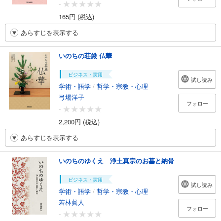
-
165円 (税込)
あらすじを表示する
いのちの荘厳 仏華
ビジネス・実用
試し読み
学術・語学
/
哲学・宗教・心理
弓場洋子
フォロー
-
2,200円 (税込)
あらすじを表示する
いのちのゆくえ 浄土真宗のお墓と納骨
ビジネス・実用
試し読み
学術・語学
/
哲学・宗教・心理
若林眞人
フォロー
-