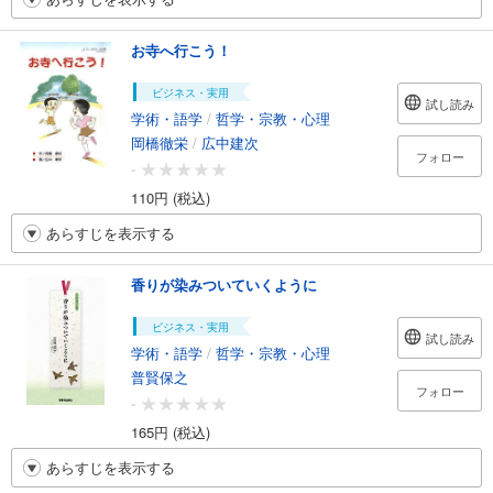
お寺へ行こう！
ビジネス・実用
試し読み
学術・語学
/
哲学・宗教・心理
岡橋徹栄
/
広中建次
フォロー
-
110円 (税込)
あらすじを表示する
香りが染みついていくように
ビジネス・実用
試し読み
学術・語学
/
哲学・宗教・心理
普賢保之
フォロー
-
165円 (税込)
あらすじを表示する