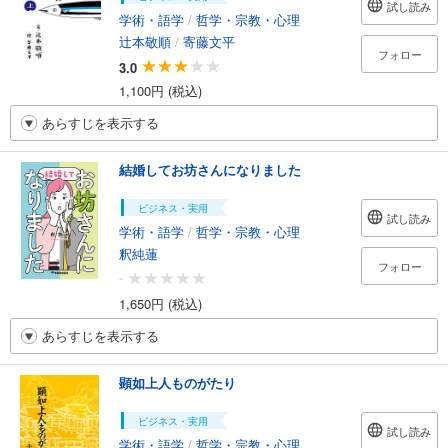
試し読み
学術・語学
/
哲学・宗教・心理
辻本敬順
/
寄藤文平
フォロー
3.0
1,100円 (税込)
あらすじを表示する
結婚してお坊さんになりました
ビジネス・実用
試し読み
学術・語学
/
哲学・宗教・心理
釈純蓮
フォロー
-
1,650円 (税込)
あらすじを表示する
顕如上人ものがたり
ビジネス・実用
試し読み
学術・語学
/
哲学・宗教・心理