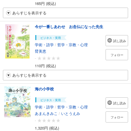
165円 (税込)
あらすじを表示する
今が一番しあわせ お念仏になった先生
ビジネス・実用
試し読み
学術・語学
/
哲学・宗教・心理
臂美恵
フォロー
-
110円 (税込)
あらすじを表示する
海の小学校
ビジネス・実用
試し読み
学術・語学
/
哲学・宗教・心理
あまんきみこ
/
いとうえみ
フォロー
-
1,320円 (税込)