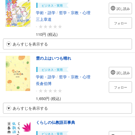
ビジネス・実用
試し読み
学術・語学
/
哲学・宗教・心理
三上章道
フォロー
-
110円 (税込)
あらすじを表示する
雲の上はいつも晴れ
ビジネス・実用
試し読み
学術・語学
/
哲学・宗教・心理
長倉伯博
フォロー
-
1,650円 (税込)
あらすじを表示する
くらしの仏教語豆事典
ビジネス・実用