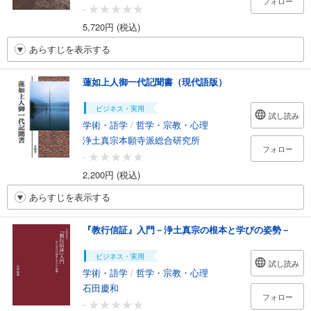
フォロー
-
5,720円 (税込)
あらすじを表示する
蓮如上人御一代記聞書（現代語版）
ビジネス・実用
試し読み
学術・語学
/
哲学・宗教・心理
浄土真宗本願寺派総合研究所
フォロー
-
2,200円 (税込)
あらすじを表示する
『教行信証』入門－浄土真宗の根本と学びの姿勢－
ビジネス・実用
試し読み
学術・語学
/
哲学・宗教・心理
石田慶和
フォロー
-