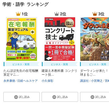
学術・語学 ランキング
1位
2位
3位
ビジネス・実用
ビジネス・実用
ビジネス・実用
たんぽぽ先生の在宅報酬
建築土木教科書 コンクリ
ダーウィンが来た！
算定マニ...
ート技...
球まるご...
永井康徳
日経ヘルスケア
小久保彰
講談社
小宮輝之
宮崎
試し読み
試し読み
試し読み