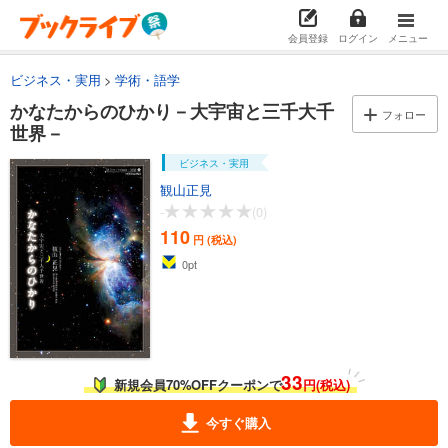
会員登録
ログイン
メニュー
ビジネス・実用
学術・語学
かなたからのひかり－大宇宙と三千大千
フォロー
世界－
ビジネス・実用
観山正見
-
(0)
110
円 (税込)
0
pt
33
新規会員70%OFFクーポンで
円(税込)
今すぐ購入