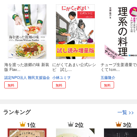
海を渡った故郷の味 新装
にがくてあまい公式レシ
チューブ生姜適量で
版 Flav...
ピ 試し...
くて1cm...
認定NPO法人 難民支援協会
小林ユミヲ
五藤隆介
無料
無料
無料
ランキング
一覧
>>
1位
2位
3位