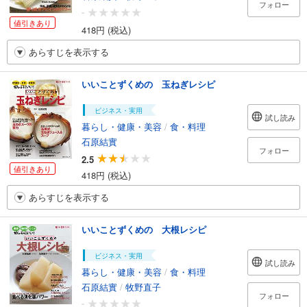
フォロー
-
値引きあり
418円 (税込)
あらすじを表示する
いいことずくめの 玉ねぎレシピ
ビジネス・実用
試し読み
暮らし・健康・美容
/
食・料理
石原結實
フォロー
2.5
値引きあり
418円 (税込)
あらすじを表示する
いいことずくめの 大根レシピ
ビジネス・実用
試し読み
暮らし・健康・美容
/
食・料理
石原結實
/
牧野直子
フォロー
-