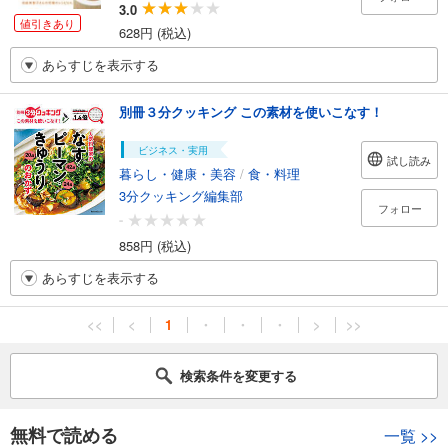
3.0
値引きあり
628円 (税込)
あらすじを表示する
別冊３分クッキング この素材を使いこなす！
ビジネス・実用
試し読み
暮らし・健康・美容
/
食・料理
3分クッキング編集部
フォロー
-
858円 (税込)
あらすじを表示する
<<
<
1
・
・
・
>
>>
検索条件を変更する
無料で読める
一覧
>>