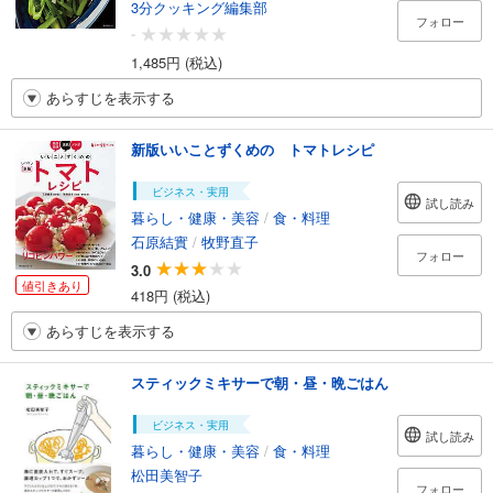
3分クッキング編集部
フォロー
-
1,485円 (税込)
あらすじを表示する
新版いいことずくめの トマトレシピ
ビジネス・実用
試し読み
暮らし・健康・美容
/
食・料理
石原結實
/
牧野直子
フォロー
3.0
値引きあり
418円 (税込)
あらすじを表示する
スティックミキサーで朝・昼・晩ごはん
ビジネス・実用
試し読み
暮らし・健康・美容
/
食・料理
松田美智子
フォロー