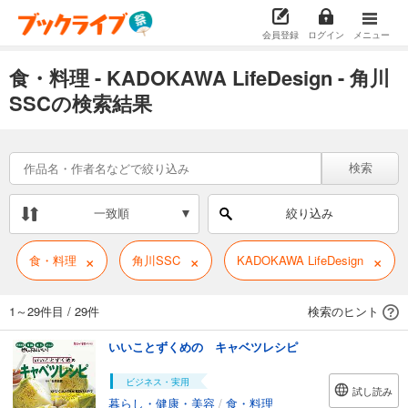
会員登録
ログイン
メニュー
食・料理 - KADOKAWA LifeDesign - 角川
SSCの検索結果
検索
一致順
絞り込み
×
×
×
食・料理
角川SSC
KADOKAWA LifeDesign
1～29件目
/
29件
検索のヒント
いいことずくめの キャベツレシピ
ビジネス・実用
試し読み
暮らし・健康・美容
/
食・料理