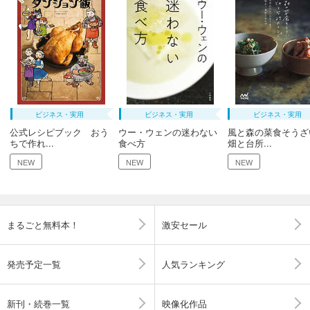
ビジネス・実用
ビジネス・実用
ビジネス・実用
公式レシピブック おう
ウー・ウェンの迷わない
風と森の菜食そう
ちで作れ...
食べ方
畑と台所...
NEW
NEW
NEW
まるごと無料本！
激安セール
発売予定一覧
人気ランキング
新刊・続巻一覧
映像化作品