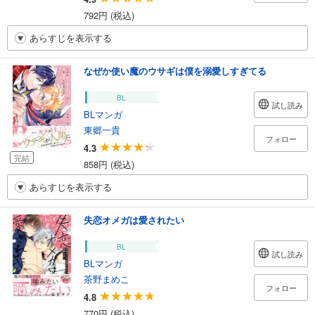
792円 (税込)
あらすじを表示する
なぜか使い魔のウサギは僕を溺愛しすぎてる
BL
試し読み
BLマンガ
東郷一貴
フォロー
4.3
完結
858円 (税込)
あらすじを表示する
失恋オメガは愛されたい
BL
試し読み
BLマンガ
茶野まめこ
フォロー
4.8
770円 (税込)