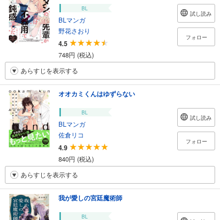
BL
試し読み
BLマンガ
野花さおり
フォロー
4.5
748円 (税込)
あらすじを表示する
オオカミくんはゆずらない
BL
試し読み
BLマンガ
佐倉リコ
フォロー
4.9
840円 (税込)
あらすじを表示する
我が愛しの宮廷魔術師
BL