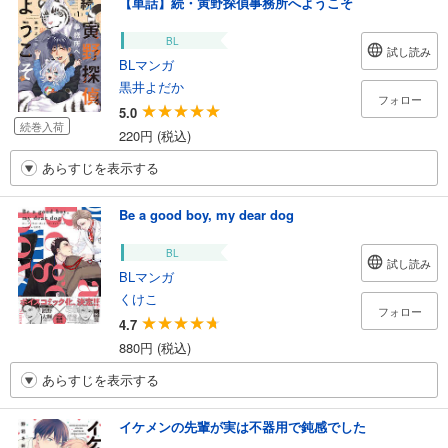
【単話】続・寅野探偵事務所へようこそ
BL
試し読み
BLマンガ
黒井よだか
フォロー
5.0
続巻入荷
220円 (税込)
あらすじを表示する
Be a good boy, my dear dog
BL
試し読み
BLマンガ
くけこ
フォロー
4.7
880円 (税込)
あらすじを表示する
イケメンの先輩が実は不器用で鈍感でした