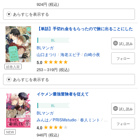
924円 (税込)
あらすじを表示する
【単話】手切れ金をもらったので旅に出ることにした
BL
試し読み
BLマンガ
山口まつり
/
海老エビ子
/
白崎小夜
フォロー
5.0
続巻入荷
253～319円 (税込)
あらすじを表示する
イケメン最強冒険者を従えて
BL
試し読み
BLマンガ
みんは／PRISMstudio
/
春人ミント
/
むぎごはん
/
しお
フォロー
4.0
NEW
946円 (税込)