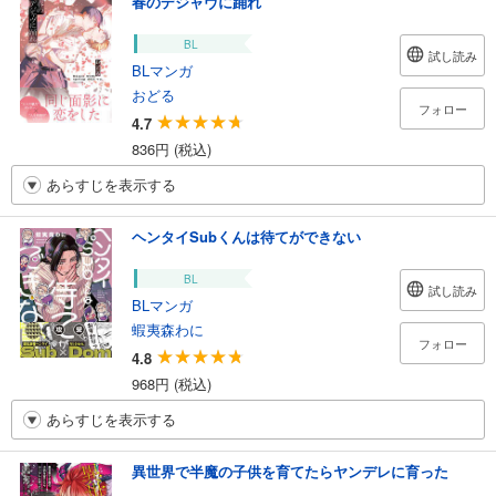
春のデジャヴに踊れ
BL
試し読み
BLマンガ
おどる
フォロー
4.7
836円 (税込)
あらすじを表示する
ヘンタイSubくんは待てができない
BL
試し読み
BLマンガ
蝦夷森わに
フォロー
4.8
968円 (税込)
あらすじを表示する
異世界で半魔の子供を育てたらヤンデレに育った