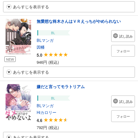
あらすじを表示する
無愛想な柊木さんはＶＲえっちがやめられない
BL
試し読み
BLマンガ
因幡
フォロー
5.0
NEW
946円 (税込)
あらすじを表示する
嫌だと言ってモラトリアム
BL
試し読み
BLマンガ
Hiカロリー
フォロー
4.6
792円 (税込)
あらすじを表示する