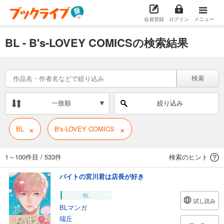
会員登録
ログイン
メニュー
BL - B's-LOVEY COMICSの検索結果
検索
一致順
絞り込み
×
×
BL
B's-LOVEY COMICS
1～100件目
/
533件
検索のヒント
バイトの宮川君は店長が好き
BL
試し読み
BLマンガ
端丘