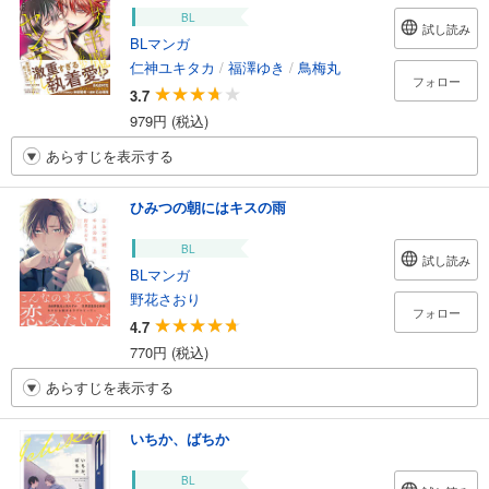
BL
試し読み
BLマンガ
仁神ユキタカ
/
福澤ゆき
/
鳥梅丸
フォロー
3.7
979円 (税込)
あらすじを表示する
ひみつの朝にはキスの雨
BL
試し読み
BLマンガ
野花さおり
フォロー
4.7
770円 (税込)
あらすじを表示する
いちか、ばちか
BL