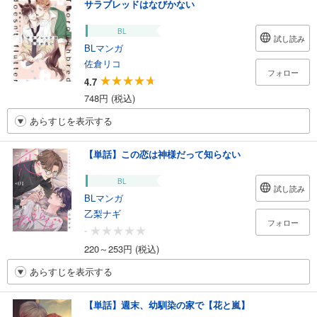
サラブレッドはなびかない
BL
試し読み
BLマンガ
佐倉リコ
フォロー
4.7
748円 (税込)
あらすじを表示する
【単話】この恋は神様だって知らない
BL
試し読み
BLマンガ
乙梨ナギ
フォロー
-
220～253円 (税込)
あらすじを表示する
【単話】週末、幼馴染の家で【花と嵐】