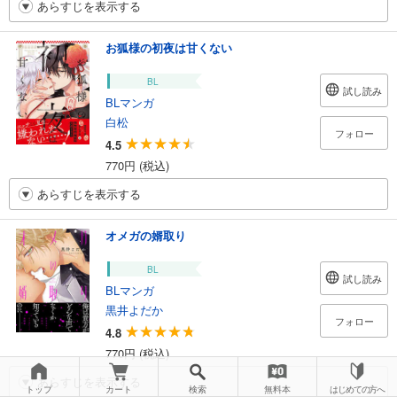
あらすじを表示する
お狐様の初夜は甘くない
BL
試し読み
BLマンガ
白松
フォロー
4.5
770円 (税込)
あらすじを表示する
オメガの婿取り
BL
試し読み
BLマンガ
黒井よだか
フォロー
4.8
770円 (税込)
あらすじを表示する
トップ
カート
検索
無料本
はじめての方へ