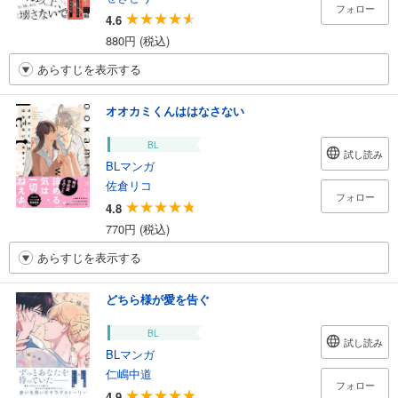
フォロー
4.6
880円 (税込)
あらすじを表示する
オオカミくんははなさない
BL
試し読み
BLマンガ
佐倉リコ
フォロー
4.8
770円 (税込)
あらすじを表示する
どちら様が愛を告ぐ
BL
試し読み
BLマンガ
仁嶋中道
フォロー
4.9