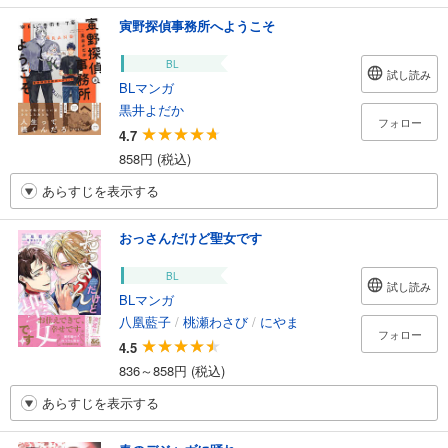
寅野探偵事務所へようこそ
BL
試し読み
BLマンガ
黒井よだか
フォロー
4.7
858円 (税込)
あらすじを表示する
おっさんだけど聖女です
BL
試し読み
BLマンガ
八凰藍子
/
桃瀬わさび
/
にやま
フォロー
4.5
836～858円 (税込)
あらすじを表示する