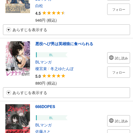
白松
フォロー
4.5
946円 (税込)
あらすじを表示する
悪役へび男は英雄狼に食べられる
BL
試し読み
BLマンガ
榎宮束
/
冬之ゆたんぽ
フォロー
5.0
880円 (税込)
あらすじを表示する
666DOPES
BL
試し読み
BLマンガ
佐藤さと