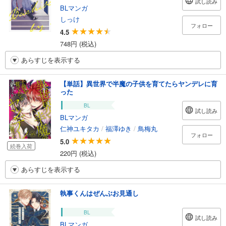
試し読み
BLマンガ
しっけ
フォロー
4.5
748円 (税込)
あらすじを表示する
【単話】異世界で半魔の子供を育てたらヤンデレに育
った
BL
試し読み
BLマンガ
仁神ユキタカ
/
福澤ゆき
/
鳥梅丸
フォロー
5.0
続巻入荷
220円 (税込)
あらすじを表示する
執事くんはぜんぶお見通し
BL
試し読み
BLマンガ