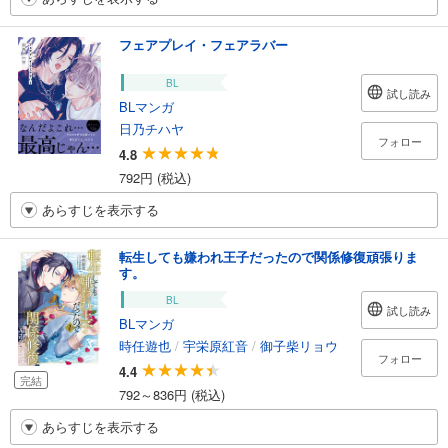
フェアプレイ・フェアラバー
BL
試し読み
BLマンガ
日乃チハヤ
フォロー
4.8
792円 (税込)
あらすじを表示する
転生しても嫌われ王子だったので関係修復頑張りま
す。
BL
試し読み
BLマンガ
時任遊也
/
宇栄原紅音
/
御子柴リョウ
フォロー
4.4
完結
792～836円 (税込)
あらすじを表示する