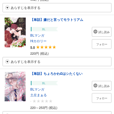
あらすじを表示する
【単話】嫌だと言ってモラトリアム
BL
試し読み
BLマンガ
Hiカロリー
フォロー
5.0
220円 (税込)
あらすじを表示する
【単話】ちょろかわΩはシたくない
BL
試し読み
BLマンガ
土左まぁる
フォロー
-
220～253円 (税込)