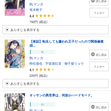
試し読み
BLマンガ
有木映子
フォロー
4.4
792円 (税込)
あらすじを表示する
【単話】転生しても嫌われ王子だったので関係修復
頑...
BL
試し読み
BLマンガ
時任遊也
/
宇栄原紅音
/
御子柴リョウ
フォロー
4.1
220円 (税込)
あらすじを表示する
オッサンの異世界は、何故かハードモード。
BL
試し読み
BLマンガ