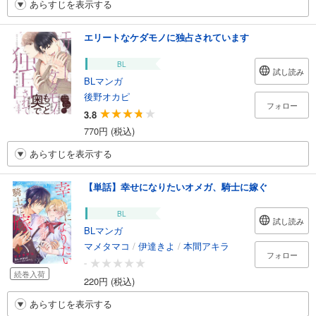
あらすじを表示する
エリートなケダモノに独占されています
BL
試し読み
BLマンガ
後野オカピ
フォロー
3.8
770円 (税込)
あらすじを表示する
【単話】幸せになりたいオメガ、騎士に嫁ぐ
BL
試し読み
BLマンガ
マメタマコ
/
伊達きよ
/
本間アキラ
フォロー
-
続巻入荷
220円 (税込)
あらすじを表示する