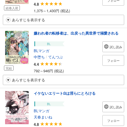
フォロー
4.8
続巻入荷
1,375～1,430円 (税込)
あらすじを表示する
嫌われ者の転移者は、出戻った異世界で溺愛される
BL
試し読み
BLマンガ
中堕ち
/
てんつぶ
フォロー
4.4
完結
792～946円 (税込)
あらすじを表示する
イケないエリートΩは淫らにとろける
BL
試し読み
BLマンガ
天春まいね
フォロー
4.8