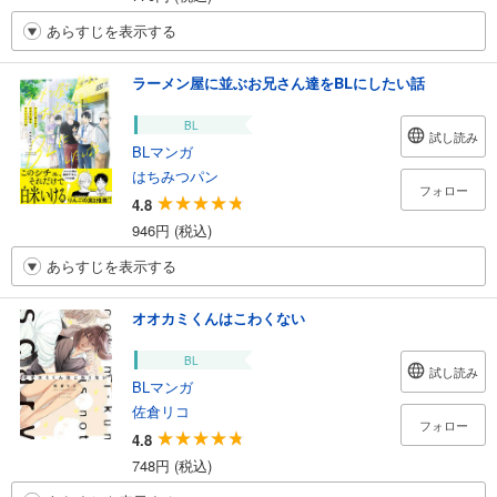
あらすじを表示する
ラーメン屋に並ぶお兄さん達をBLにしたい話
BL
試し読み
BLマンガ
はちみつパン
フォロー
4.8
946円 (税込)
あらすじを表示する
オオカミくんはこわくない
BL
試し読み
BLマンガ
佐倉リコ
フォロー
4.8
748円 (税込)