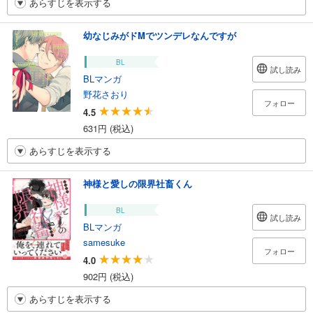
あらすじを表示する
幼なじみがドMでツンデレなんですが
BL
試し読み
BLマンガ
野花さおり
フォロー
4.5
631円 (税込)
あらすじを表示する
神様と愛しの限界社畜くん
BL
試し読み
BLマンガ
samesuke
フォロー
4.0
902円 (税込)
あらすじを表示する