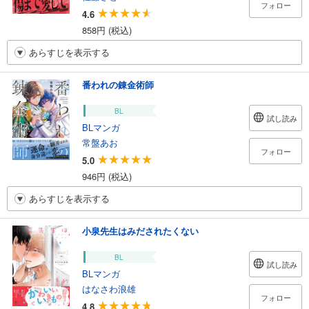
フォロー
4.6
858円 (税込)
あらすじを表示する
番われの錬金術師
BL
試し読み
BLマンガ
常盤あお
フォロー
5.0
946円 (税込)
あらすじを表示する
小泉先生はみだされたくない
BL
試し読み
BLマンガ
はなさわ浪雄
フォロー
4.8