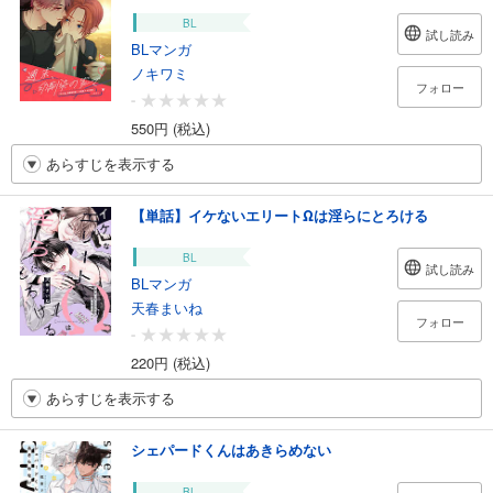
BL
試し読み
BLマンガ
ノキワミ
フォロー
-
550円 (税込)
あらすじを表示する
【単話】イケないエリートΩは淫らにとろける
BL
試し読み
BLマンガ
天春まいね
フォロー
-
220円 (税込)
あらすじを表示する
シェパードくんはあきらめない
BL