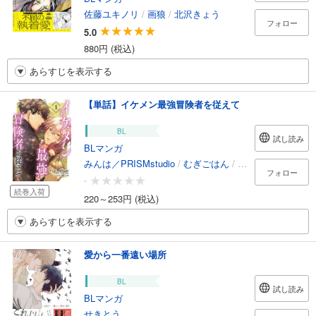
佐藤ユキノリ
/
画狼
/
北沢きょう
フォロー
5.0
880円 (税込)
あらすじを表示する
【単話】イケメン最強冒険者を従えて
BL
試し読み
BLマンガ
みんは／PRISMstudio
/
むぎごはん
/
しお
フォロー
-
続巻入荷
220～253円 (税込)
あらすじを表示する
愛から一番遠い場所
BL
試し読み
BLマンガ
せきとう