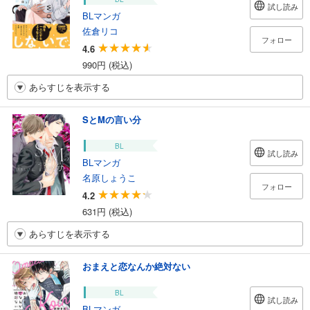
試し読み
BLマンガ
佐倉リコ
フォロー
4.6
990円 (税込)
あらすじを表示する
SとMの言い分
BL
試し読み
BLマンガ
名原しょうこ
フォロー
4.2
631円 (税込)
あらすじを表示する
おまえと恋なんか絶対ない
BL
試し読み
BLマンガ