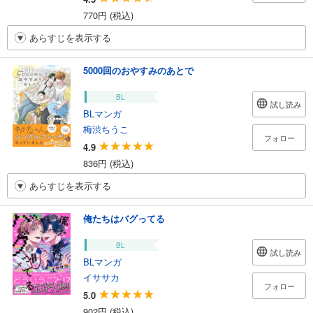
770円 (税込)
あらすじを表示する
5000回のおやすみのあとで
BL
試し読み
BLマンガ
梅渋ちうこ
フォロー
4.9
836円 (税込)
あらすじを表示する
俺たちはバグってる
BL
試し読み
BLマンガ
イササカ
フォロー
5.0
902円 (税込)