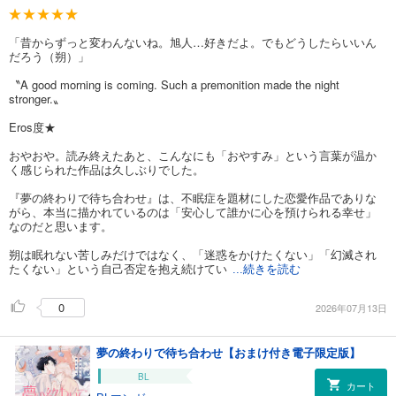
「昔からずっと変わんないね。旭人…好きだよ。でもどうしたらいいん
だろう（朔）」
〝A good morning is coming. Such a premonition made the night
stronger.〟
Eros度★
おやおや。読み終えたあと、こんなにも「おやすみ」という言葉が温か
く感じられた作品は久しぶりでした。
『夢の終わりで待ち合わせ』は、不眠症を題材にした恋愛作品でありな
がら、本当に描かれているのは「安心して誰かに心を預けられる幸せ」
なのだと思います。
朔は眠れない苦しみだけではなく、「迷惑をかけたくない」「幻滅され
たくない」という自己否定を抱え続けてい
...続きを読む
0
2026年07月13日
夢の終わりで待ち合わせ【おまけ付き電子限定版】
BL
カート