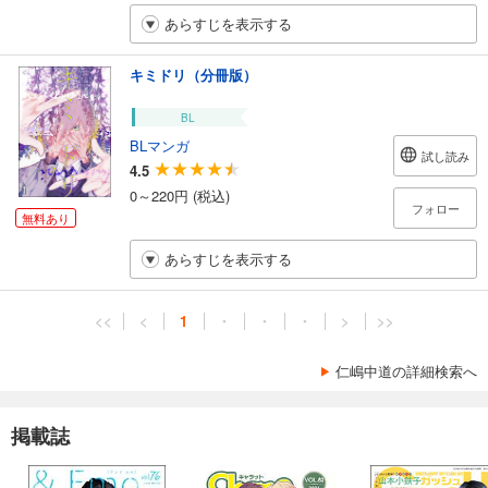
あらすじを表示する
キミドリ（分冊版）
BL
BLマンガ
試し読み
4.5
0～220円 (税込)
フォロー
無料あり
あらすじを表示する
<<
<
1
・
・
・
>
>>
仁嶋中道の詳細検索へ
掲載誌