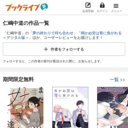
会員登録
ログイン
メニュー
仁嶋中道の作品一覧
「仁嶋中道」の「
夢の終わりで待ち合わせ
」「
鳴かぬ蛍は青に焦がれる
＜デジタル版＞
」ほか、ユーザーレビューをお届けします！
作者を
フォローする
フォローすると、この作者の新刊が配信された際に、お知らせします。
期間限定無料
一覧
>>