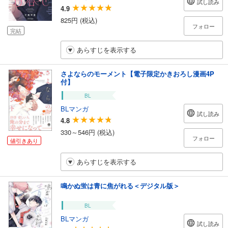
試し読み
4.9
825円 (税込)
フォロー
完結
あらすじを表示する
さよならのモーメント【電子限定かきおろし漫画4P
付】
BL
BLマンガ
試し読み
4.8
330～546円 (税込)
フォロー
値引きあり
あらすじを表示する
鳴かぬ蛍は青に焦がれる＜デジタル版＞
BL
BLマンガ
試し読み