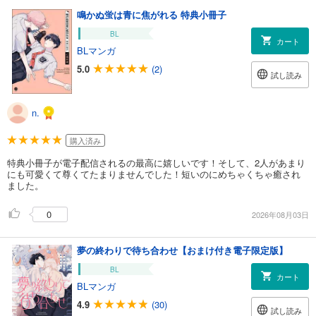
鳴かぬ蛍は青に焦がれる 特典小冊子
BL
カート
BLマンガ
5.0
(2)
試し読み
n.
購入済み
特典小冊子が電子配信されるの最高に嬉しいです！そして、2人があまり
にも可愛くて尊くてたまりませんでした！短いのにめちゃくちゃ癒され
ました。
0
2026年08月03日
夢の終わりで待ち合わせ【おまけ付き電子限定版】
BL
カート
BLマンガ
4.9
(30)
試し読み