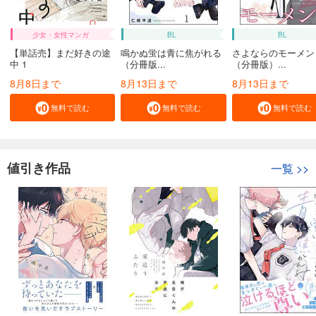
少女・女性マンガ
BL
BL
【単話売】まだ好きの途
鳴かぬ蛍は青に焦がれる
さよならのモーメン
中 1
（分冊版...
（分冊版）...
8月8日まで
8月13日まで
8月13日まで
無料で読む
無料で読む
無料で読む
値引き作品
一覧
>>