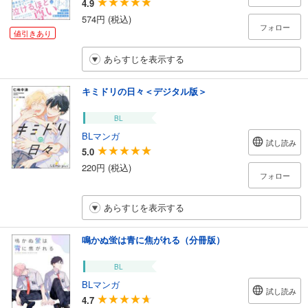
4.9
574円 (税込)
フォロー
値引きあり
あらすじを表示する
キミドリの日々＜デジタル版＞
BL
BLマンガ
試し読み
5.0
220円 (税込)
フォロー
あらすじを表示する
鳴かぬ蛍は青に焦がれる（分冊版）
BL
BLマンガ
試し読み
4.7