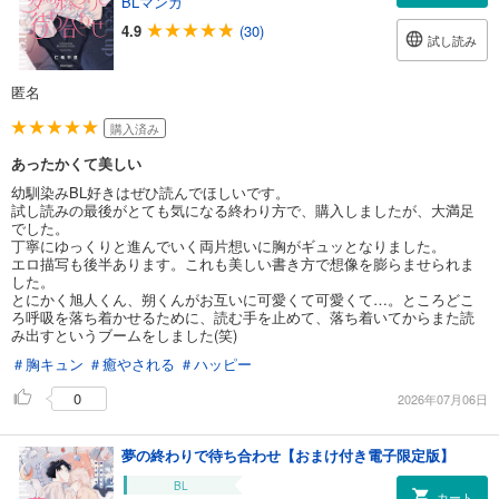
BLマンガ
4.9
(30)
試し読み
匿名
購入済み
あったかくて美しい
幼馴染みBL好きはぜひ読んでほしいです。
試し読みの最後がとても気になる終わり方で、購入しましたが、大満足
でした。
丁寧にゆっくりと進んでいく両片想いに胸がギュッとなりました。
エロ描写も後半あります。これも美しい書き方で想像を膨らませられま
した。
とにかく旭人くん、朔くんがお互いに可愛くて可愛くて…。ところどこ
ろ呼吸を落ち着かせるために、読む手を止めて、落ち着いてからまた読
み出すというブームをしました(笑)
＃胸キュン
＃癒やされる
＃ハッピー
0
2026年07月06日
夢の終わりで待ち合わせ【おまけ付き電子限定版】
BL
カート