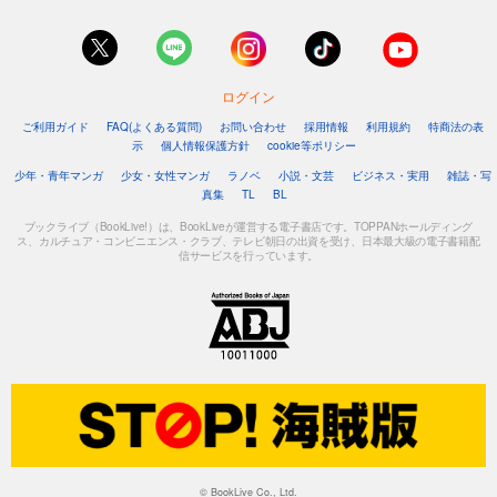
ログイン
ご利用ガイド
FAQ(よくある質問)
お問い合わせ
採用情報
利用規約
特商法の表
示
個人情報保護方針
cookie等ポリシー
少年・青年マンガ
少女・女性マンガ
ラノベ
小説・文芸
ビジネス・実用
雑誌・写
真集
TL
BL
ブックライブ（BookLive!）は、BookLiveが運営する電子書店です。TOPPANホールディング
ス、カルチュア・コンビニエンス・クラブ、テレビ朝日の出資を受け、日本最大級の電子書籍配
信サービスを行っています。
© BookLive Co., Ltd.