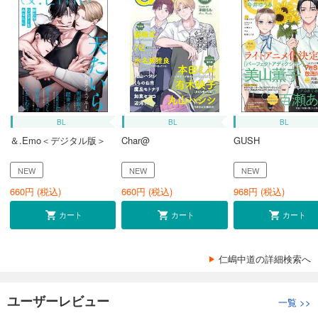
BL
BL
BL
＆.Emo＜デジタル版＞
Char@
GUSH
NEW
NEW
NEW
660
円 (税込)
660
円 (税込)
968
円 (税込)
カート
カート
カート
仁嶋中道の詳細検索へ
ユーザーレビュー
一覧
>>