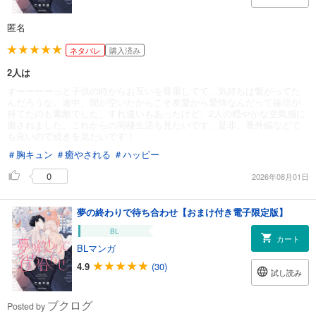
匿名
ネタバレ
購入済み
2人は
ずーーーーっと子供の時からお互いを尊重してて、気持ちは繋がってた
んだろうな。途中、間が空いたからこそ友愛から愛情なんだって確信が
持てたのも素敵でした。すれ違いもあったけど、2人の穏やかな空気感に
癒されました。これからの同棲生活も見たいです。是非、番外編などで
も良いので続きを見たいです！
＃胸キュン
＃癒やされる
＃ハッピー
0
2026年08月01日
夢の終わりで待ち合わせ【おまけ付き電子限定版】
BL
カート
BLマンガ
4.9
(30)
試し読み
ブクログ
Posted by