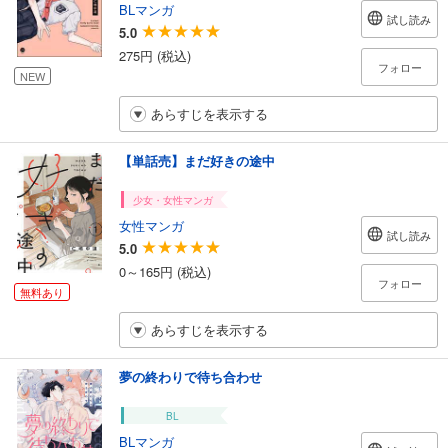
BLマンガ
試し読み
5.0
275円 (税込)
フォロー
NEW
あらすじを表示する
【単話売】まだ好きの途中
少女・女性マンガ
女性マンガ
試し読み
5.0
0～165円 (税込)
フォロー
無料あり
あらすじを表示する
夢の終わりで待ち合わせ
BL
BLマンガ