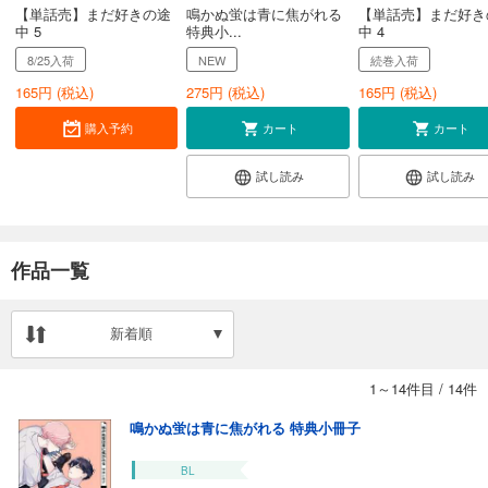
【単話売】まだ好きの途
鳴かぬ蛍は青に焦がれる
【単話売】まだ好き
中 5
特典小...
中 4
8/25入荷
NEW
続巻入荷
165
円 (税込)
275
円 (税込)
165
円 (税込)
購入予約
カート
カート
試し読み
試し読み
作品一覧
新着順
1～14件目
/
14件
鳴かぬ蛍は青に焦がれる 特典小冊子
BL