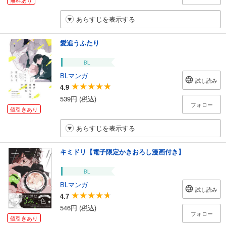
あらすじを表示する
愛追うふたり
BL
BLマンガ
試し読み
4.9
539円 (税込)
フォロー
値引きあり
あらすじを表示する
キミドリ【電子限定かきおろし漫画付き】
BL
BLマンガ
試し読み
4.7
546円 (税込)
フォロー
値引きあり