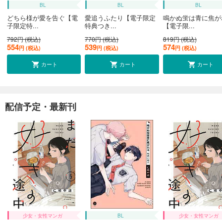
BL
BL
BL
どちら様が愛を告ぐ【電
愛追うふたり【電子限定
鳴かぬ蛍は青に焦が
子限定特...
特典つき...
【電子限...
792円 (税込)
770円 (税込)
819円 (税込)
554
539
574
円 (税込)
円 (税込)
円 (税込)
カート
カート
カート
配信予定・最新刊
少女・女性マンガ
BL
少女・女性マンガ