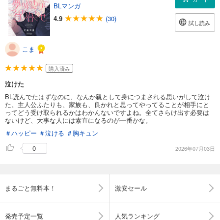
BLマンガ
4.9
(30)
試し読み
こま
購入済み
泣けた
BL読んでたはずなのに、なんか親として身につまされる思いがして泣け
た。主人公ふたりも、家族も、良かれと思ってやってることが相手にと
ってどう受け取られるかはわかんないですよね。全てさらけ出す必要は
ないけど、大事な人には素直になるのが一番かな。
＃ハッピー
＃泣ける
＃胸キュン
0
2026年07月03日
まるごと無料本！
激安セール
発売予定一覧
人気ランキング