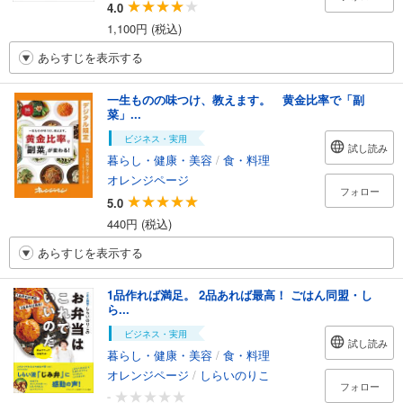
4.0
1,100円 (税込)
あらすじを表示する
一生ものの味つけ、教えます。 黄金比率で「副
菜」...
ビジネス・実用
試し読み
暮らし・健康・美容
/
食・料理
オレンジページ
フォロー
5.0
440円 (税込)
あらすじを表示する
1品作れば満足。 2品あれば最高！ ごはん同盟・し
ら...
ビジネス・実用
試し読み
暮らし・健康・美容
/
食・料理
オレンジページ
/
しらいのりこ
フォロー
-