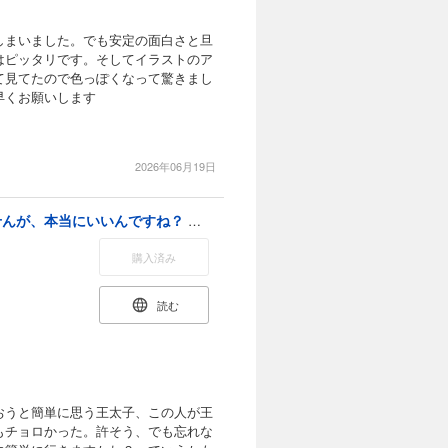
しまいました。でも安定の面白さと旦
はピッタリです。そしてイラストのア
て見てたので色っぽくなって驚きまし
早くお願いします
2026年06月19日
真実の愛を見つけたから婚約破棄、ですか。構いませんが、本当にいいんですね？ ～王太子は眠れない～
購入済み
読む
おうと簡単に思う王太子、この人が王
もチョロかった。許そう、でも忘れな