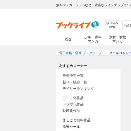
無料マンガ・ラノベなど、豊富なラインナップで18
絞り込み
検索
少年・青年
少女・女性
総合
マンガ
マンガ
電子書籍・漫画 ブックライブ
ネコネコさん
おすすめコーナー
発売予定一覧
新刊・続巻一覧
デイリーランキング
アニメ化作品
ドラマ化作品
映画化作品
まるごと無料作品
激安セール