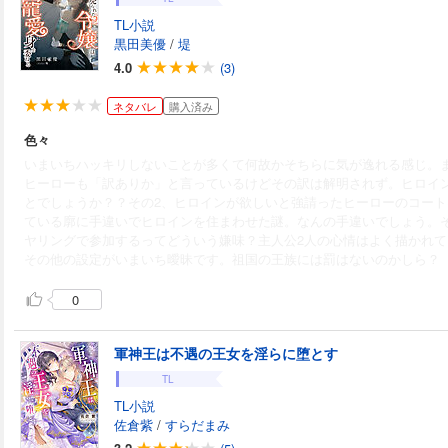
TL小説
黒田美優
/
堤
4.0
(3)
ネタバレ
購入済み
色々
いまいちハッキリしないことが多くて何故かそちらに気が逸れる感じ。ま
ヒーローも「訳ありか」と言っているけどその訳は解明されず。ヒロイン
とでしょうか？？その2、ヒロインが欲しいと強請ったヒーローのコート
ている廓に手違いでヒロインを住まわせた謎。なんの手違いでしょう。
ヤリングで参加するってどういう嫌味？主人公2人の心情はよく描かれ
その他の設定がいまいち曖昧です。祖国の王族には罰はないのかしら？
0
軍神王は不遇の王女を淫らに堕とす
TL
TL小説
佐倉紫
/
すらだまみ