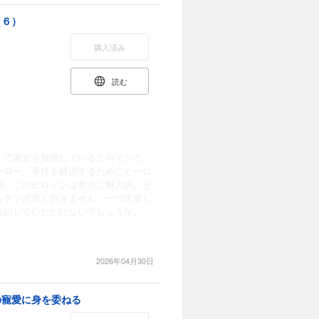
（６）
購入済み
読む
して淑女を擬態しているヒロインと、
ーロー。事件を解決するためにヒーロ
胸、このヒロインは本当に魅力的。そ
もテンポ良く飽きません。一つ失敗し
表記していただけないでしょうか。
2026年04月30日
の寵愛に身を委ねる