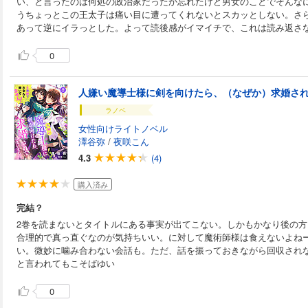
い、と言ったのは何処の政治家だったか忘れたけど男女のことでそんな
うちょっとこの王太子は痛い目に遭ってくれないとスカッとしない。さ
あって逆にイラっとした。よって読後感がイマイチで、これは読み返さ
0
ラノベ
女性向けライトノベル
澤谷弥
/
夜咲こん
4.3
(4)
購入済み
完結？
2巻を読まないとタイトルにある事実が出てこない。しかもかなり後の
合理的で真っ直ぐなのが気持ちいい。に対して魔術師様は食えないよね
い。微妙に噛み合わない会話も。ただ、話を振っておきながら回収され
と言われてもこそばゆい
0