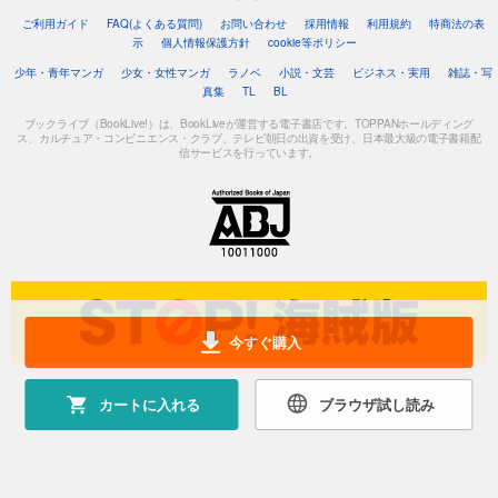
ご利用ガイド
FAQ(よくある質問)
お問い合わせ
採用情報
利用規約
特商法の表
示
個人情報保護方針
cookie等ポリシー
少年・青年マンガ
少女・女性マンガ
ラノベ
小説・文芸
ビジネス・実用
雑誌・写
真集
TL
BL
ブックライブ（BookLive!）は、BookLiveが運営する電子書店です。TOPPANホールディング
ス、カルチュア・コンビニエンス・クラブ、テレビ朝日の出資を受け、日本最大級の電子書籍配
信サービスを行っています。
今すぐ購入
カートに入れる
ブラウザ試し読み