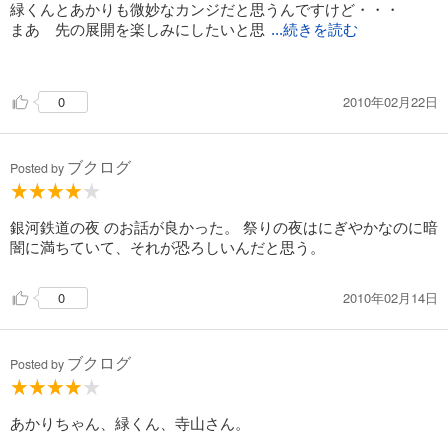
緑くんとあかりも微妙なカンジだと思うんですけど・・・
まあ 先の展開を楽しみにしたいと思
...続きを読む
います♪
2010年02月22日
0
水原店長って どんどん幼くなってませんか？（笑）
個人的には 気にいってるので 彼にもガンガン頑張って欲し
いところです
ブクログ
Posted by
銀河鉄道の夜 のお話が良かった。 祭りの夜はにぎやかなのに暗
闇に満ちていて、それが恐ろしいんだと思う。
2010年02月14日
0
ブクログ
Posted by
あかりちゃん、緑くん、寺山さん。