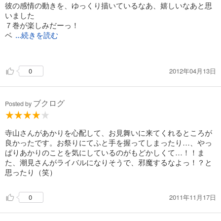
彼の感情の動きを、ゆっくり描いているなあ、嬉しいなあと思
いました
７巻が楽しみだーっ！
ベ
...続きを読む
タベタな恋愛モノじゃないので、たまにニヤってしながら読め
て好きです＼(^O^)／
2012年04月13日
0
この漫画に出てくる本をいつか全部読めたらいいな
ブクログ
Posted by
寺山さんがあかりを心配して、お見舞いに来てくれるところが
良かったです。お祭りにてふと手を握ってしまったり…、やっ
ぱりあかりのことを気にしているのがもどかしくて…！！ま
た、潮見さんがライバルになりそうで、邪魔するなよっ！？と
思ったり（笑）
2011年11月17日
0