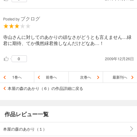
まぁお話的には副店長となんでしょうね（大穴で名古屋店店
長・笑）
ブクログ
Posted by
寺山さんに対してのあかりの頑なさがどうとも言えません…緑
君に期待、てか俄然緑君推しなんだけどなあ…！
2009年12月26日
0
1巻へ
前巻へ
次巻へ
最新刊へ
本屋の森のあかり（６）の作品詳細に戻る
作品レビュー一覧
本屋の森のあかり（１）