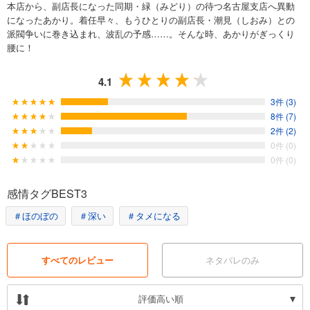
本店から、副店長になった同期・緑（みどり）の待つ名古屋支店へ異動
になったあかり。着任早々、もうひとりの副店長・潮見（しおみ）との
派閥争いに巻き込まれ、波乱の予感……。そんな時、あかりがぎっくり
腰に！
4.1
3件 (3)
8件 (7)
2件 (2)
0件 (0)
0件 (0)
感情タグBEST3
＃ほのぼの
＃深い
＃タメになる
すべてのレビュー
ネタバレのみ
評価高い順