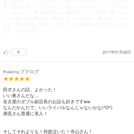
本と出会って、人と出会う。一冊の本から広がる、まだ見ぬ世
界。恋心に気づいてないのは、寺山（てらやま）さん？ それと
も、あかり？ 東京本店から、副店長になった同期・緑（みど
り）の待つ名古屋支店へ異動になったあかり。着任早々、もう
ひとりの副店長・潮見（しおみ）との派閥争いに巻き込まれ、
波乱
...続きを読む
の予感……。そんな時、あかりがぎっくり腰に！
2017年07月26日
0
【感想】
ブクログ
Posted by
田才さんの話、よかった！
いい奥さんだな…
名古屋のダブル副店長のお話も好きですww
なんだかんだで、いいライバルなんじゃないかな(^O^)
潮見さん普通に美人！
そしてそれよりも！何故泣いた！寺山さん！