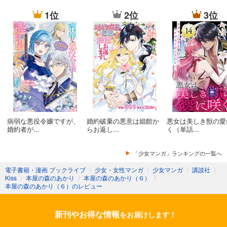
本屋の森のあかり（１２）
1位
2位
3位
病弱な悪役令嬢ですが、
婚約破棄の悪意は娼館か
悪女は美しき獣の愛
婚約者が...
らお返し...
く（単話...
「少女マンガ」ランキングの一覧へ
電子書籍・漫画 ブックライブ
〉
少女・女性マンガ
〉
少女マンガ
〉
講談社
〉
Kiss
〉
本屋の森のあかり
〉
本屋の森のあかり（６）
〉
本屋の森のあかり（６）のレビュー
新刊やお得な情報
をお届けします！