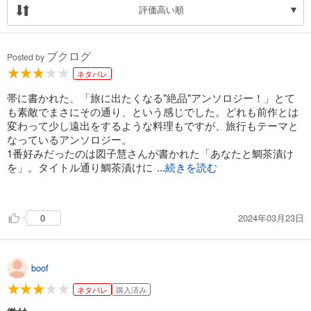
評価高い順
ブクログ
Posted by
ネタバレ
帯に書かれた、「旅に出たくなる"絶品"アンソロジー！」とて
も素敵でまさにその通り、という感じでした。どれも前作とは
変わって少し遠出をするような料理もですが、旅行もテーマと
なっているアンソロジー。
1番好みだったのは図子慧さんが書かれた「あなたと鯛茶漬け
を」。タイトル通り鯛茶漬けに
...続きを読む
注目するのはもちろんですが、主人公が心の中でもがき苦し
く、でも食事を通して自分を取り戻す描写に共感しました。食
2024年03月23日
0
べて美味しい楽しいだけではなく、自分が健やかになる食事、
心が満たされる食事を大切にしたいと思わされる作品でした。
boof
ネタバレ
購入済み