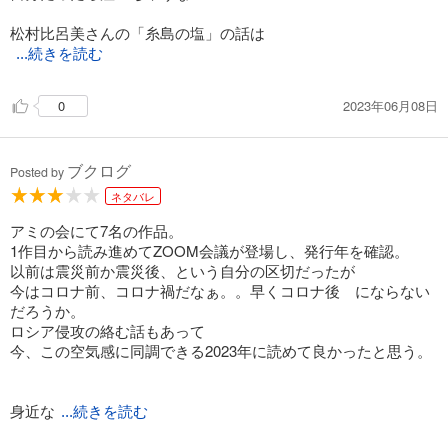
松村比呂美さんの「糸島の塩」の話は
...続きを読む
なぜ一緒に旅する気になったのかは
私にはまったくわからなかったけど
2023年06月08日
0
こういうのも一つの出会いなのかな？
その話出てくる「おにぎり定食」は
是非行って食べてみたいと思いました。
ブクログ
Posted by
どの話も始めて旅をする感じがすごく伝わる
ネタバレ
作品で読むとこちらまで一緒に旅している
感じが読んでてすごく楽しくそして
アミの会にて7名の作品。
美味しかった。あぁ～お腹減った。
1作目から読み進めてZOOM会議が登場し、発行年を確認。
以前は震災前か震災後、という自分の区切だったが
今はコロナ前、コロナ禍だなぁ。。早くコロナ後 にならない
だろうか。
ロシア侵攻の絡む話もあって
今、この空気感に同調できる2023年に読めて良かったと思う。
身近な
...続きを読む