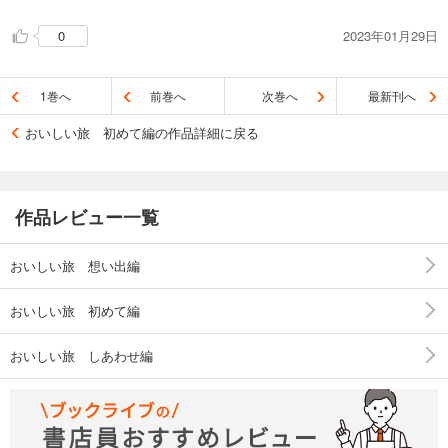
旅先が多いので、本作を読むと旅行したくなる。
一人旅の話も多いので、身軽に真似したくなる。
2023年01月29日
0
坂木司「下田にいるか」
2020年からのサフィール踊り子。知らなかった。
1巻へ
前巻へ
次巻へ
最新刊へ
日常の中に潜むリゾート感。
「お値段は最後の決め手にした方が、いい条件が見つかるかも
おいしい旅 初めて編の作品詳細に戻る
しれません」ナルホド。
社員旅行で訪れたが、本作の主人公のように満喫は出来なかっ
た。（コロナで中止中の駅前足湯は利用したけど。ちょっと日
よけとか屋根が欲しい仕様であった）
作品レビュー一覧
『その場にいればわかっていたであろうニュアンス。そういう
ものが、今は本当に伝わりにくい。』本当に。
おいしい旅 想い出編
松尾由美「情熱のパイナップルケーキ」
台湾行きたい。。亡くなってしまったが森永あい氏の作品にも
おいしい旅 初めて編
登場したし。いろいろと分かち合いたいので一人旅は敬遠して
しまうが、いろいろと考えるきっかけになるだろうなぁ。。
おいしい旅 しあわせ編
近藤史恵「遠くの縁側」
アムステルダム。未知の世界。いいなぁ。。コロッケ。
先輩の『なにかに急き立てられなくてもいい時間。…ほんの少
しだけ、…なにをするでもなく、空を眺めている時間。いつの