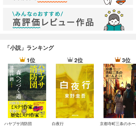
間にか、そんなものがとても贅沢になってしまった』
老後の不安で働き続けているけれど、給与が低くなっても優先
すべき事柄は沢山あるのだよなぁ。。
ちょっと違うけれど
気がめいってお家時間は何もできず、反対に会社スマホやノー
トパソコンで常にメール対応に追われていて
半身でしか有給を楽しめていない 小心者の自分が嫌だ。。休
み明けの進捗状況やメールを気にしない性格になりたい。。
「小説」ランキング
松村比呂美「糸島の塩」
1位
2位
3位
歩合給やノルマの話を読むのはしんどい。。
唐津について調べている時に糸島の存在をしった。
こちらは変わったいきさつでの二人旅行の話。あ～、ぺーバー
ドライバーでなければ旅行もっと幅広がるのに。。
主人公のこれからの未来に期待したい！！
篠田真由美「もう一度花の下で」
函館。謎解き小説。
祖母の気持ち。。辛い。。笑子さんの選択は う～ん。。少し
でも歩み寄れていたのならいいのだけれど。。
ハヤブサ消防団
白夜行
京都寺町三条のホー
永嶋恵美「地の果ては、隣」