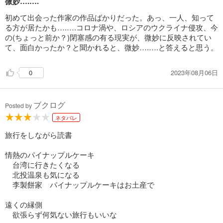
微妙….….
初めて出会った作家の作品ばかりだった。あっ、一人、知って
る方が居たかも….….コロナ渦や、ロシアのウクライナ侵攻、今
の(ちょっと前か？)閉塞感の有る現実が、微妙に反映されてい
て、面白かったか？と聞かれると、微妙….….と答えると思う。
2023年08月06日
0
ブクログ
Posted by
ネタバレ
旅行をしながら読書
情熱のパイナップルケーキ
台湾に行きたくなる
北投温泉も気になる
李製餅家 パイナップルケーキはお土産で
遠くの縁側
欲張らず何気ない旅行もいいな