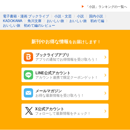
サハリン。樺太。コロナも驚きだったがパラリンピック開催な
「小説」ランキングの一覧へ
のにロシアのウクライナ侵攻も衝撃であった。。
ゴールデンカムイ だろうか？？
電子書籍・漫画 ブックライブ
〉
小説・文芸
〉
小説
〉
国内小説
〉
自分は海外旅行も仕事も海外とは縁遠いが、本当、生活が一変
KADOKAWA
〉
角川文庫
〉
おいしい旅
〉
おいしい旅 初めて編
〉
した人たちの心境は。。
おいしい旅 初めて編のレビュー
図子慧「あなたと鯛茶漬けを」
新刊やお得な情報
をお届けします！
松山空港の二階。空間気になる。
羽田や千葉や札幌、大きい空港もお店が多くてワクワクするけ
れど
ブックライブアプリ
熊本空港、鹿児島空港、高知空港。地方空港もゆっくり回れて
アプリの通知でお得情報を受け取ろう！
良かった。
心配性で早めに空港に着いてしまうわけなので
LINE公式アカウント
空港のお店を目的にした旅もいいかもしれない。
アカウント連携で限定クーポンゲット！
メールマガジン
お得な最新情報を受け取ろう！
X公式アカウント
フォローして最新情報をチェック！