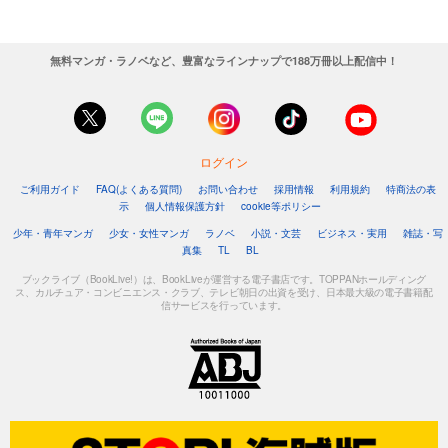
無料マンガ・ラノベなど、豊富なラインナップで188万冊以上配信中！
ログイン
ご利用ガイド
FAQ(よくある質問)
お問い合わせ
採用情報
利用規約
特商法の表
示
個人情報保護方針
cookie等ポリシー
少年・青年マンガ
少女・女性マンガ
ラノベ
小説・文芸
ビジネス・実用
雑誌・写
真集
TL
BL
ブックライブ（BookLive!）は、BookLiveが運営する電子書店です。TOPPANホールディング
ス、カルチュア・コンビニエンス・クラブ、テレビ朝日の出資を受け、日本最大級の電子書籍配
信サービスを行っています。