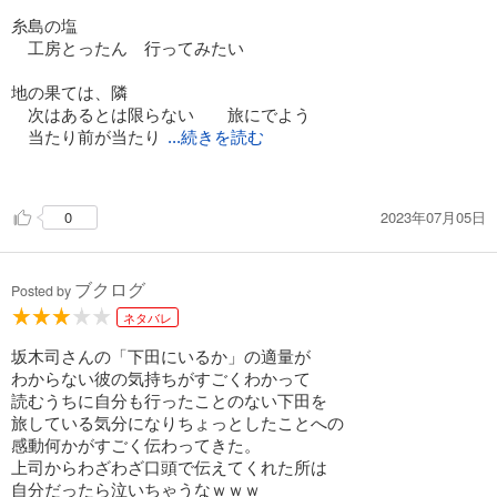
糸島の塩
工房とったん 行ってみたい
地の果ては、隣
次はあるとは限らない 旅にでよう
当たり前が当たり
...続きを読む
前じゃなくなる瞬間なんて、知らないほうがいいに決まってい
る 楽しく今を生きていこう！
2023年07月05日
0
漫画 ゴールデンカムイかな
ブクログ
Posted by
ネタバレ
坂木司さんの「下田にいるか」の適量が
わからない彼の気持ちがすごくわかって
読むうちに自分も行ったことのない下田を
旅している気分になりちょっとしたことへの
感動何かがすごく伝わってきた。
上司からわざわざ口頭で伝えてくれた所は
自分だったら泣いちゃうなｗｗｗ