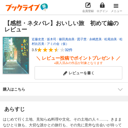
会員登録
ログイン
メニュー
【感想・ネタバレ】おいしい旅 初めて編の
レビュー
近藤史恵
/
坂木司
/
篠田真由美
/
図子慧
/
永嶋恵美
/
松尾由美
/
松
村比呂美
/
アミの会（仮）
3.5
32件
＼ レビュー投稿でポイントプレゼント ／
※購入済みの作品が対象となります
レビューを書く
購入はこちら
あらすじ
はじめて行く土地、見知らぬ料理や文化、その土地の人々……。きまま
なひとり旅も、大切な誰かとの旅行も、その先に意外な出会いが待って