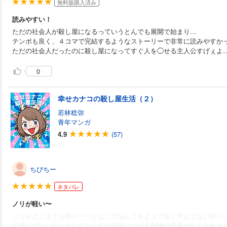
無料版購入済み
読みやすい！
ただの社会人が殺し屋になるっていうとんでも展開で始まり…
テンポも良く、４コマで完結するようなストーリーで非常に読みやすか
ただの社会人だったのに殺し屋になってすぐ人を◯せる主人公すげぇよ
0
幸せカナコの殺し屋生活（２）
若林稔弥
青年マンガ
4.9
(57)
ちびちー
ネタバレ
ノリが軽い〜
ノリがどこまでも軽い〜！かなこの悩んでるようで全く考えてない軽い
て感じでいいね！そしてなんだか語尾につける動物や恐竜やなんか生き