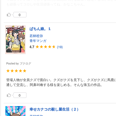
も頑張ってコロしや生活頑張ってね、かなこちゃん。
0
ぱちん娘。１
若林稔弥
青年マンガ
4.7
(19)
Posted by
ブクログ
登場人物が全員クズで面白い。クズがクズを見下し、クズがクズに馬鹿
通して交流し、阿鼻叫喚する様を楽しめる。そんな珠玉の作品。
0
幸せカナコの殺し屋生活（２）