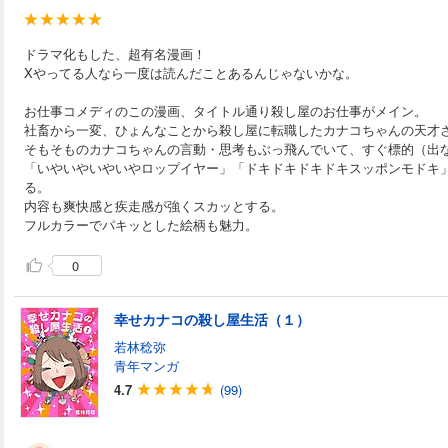
ドラマ化もした、超有名漫画！
Xやってる人なら一度は読んだことあるんじゃないかな。
お仕事コメディのこの漫画、タイトル通り殺し屋のお仕事がメイン。
社畜から一変、ひょんなことから殺し屋に転職したカナコちゃんの天才
そもそものカナコちゃんの言動・思考もぶっ飛んでいて、すぐ標的（出
「いやいやいやいやロップイヤー」「ドキドキドキドキスッポンモドキ
る。
内容も爽快感と疾走感が強くスカッとする。
フルカラーでパキッとした絵柄も魅力。
0
幸せカナコの殺し屋生活（１）
若林稔弥
青年マンガ
4.7
(99)