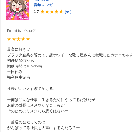
青年マンガ
4.7
(99)
Posted by
ブクログ
最高に好き♡
ブラック企業を辞めて、超ホワイトな殺し屋さんに就職したカナコちゃ
初任給60万から
勤務時間は10〜19時
土日休み
福利厚生完備
社長がいい人すぎて泣ける。
ー俺はこんな仕事 生きるためにやってるだけだが
お前の成長はささやかな楽しみだ
そのためのリスクなら悪くはないー
ー普通の会社ってのは
がんばってる社員を大事にするんだろ？ー