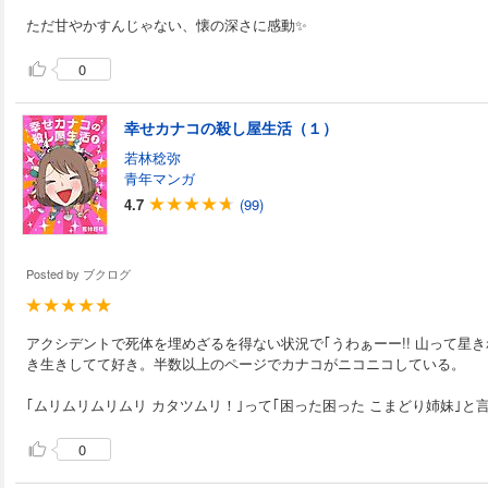
ただ甘やかすんじゃない、懐の深さに感動✨
0
幸せカナコの殺し屋生活（１）
若林稔弥
青年マンガ
4.7
(99)
Posted by
ブクログ
アクシデントで死体を埋めざるを得ない状況で｢うわぁーー!! 山って星き
き生きしてて好き。半数以上のページでカナコがニコニコしている。
｢ムリムリムリムリ カタツムリ！｣って｢困った困った こまどり姉妹｣と
0