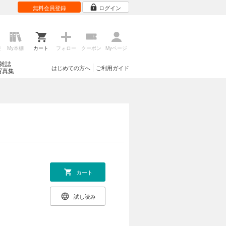
無料会員登録
ログイン
歴
My本棚
カート
フォロー
クーポン
Myページ
雑誌
はじめての方へ
ご利用ガイド
写真集
カート
試し読み