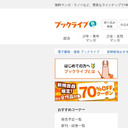
無料マンガ・ラノベなど、豊富なラインナップで18
絞り込み
検索
少年・青年
少女・女性
総合
マンガ
マンガ
電子書籍・漫画 ブックライブ
若林稔弥おす
おすすめコーナー
発売予定一覧
新刊・続巻一覧