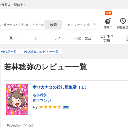
8万冊以上配信中！
Get!
セーフサーチ 中
来店pt
閲覧履
ビジネス
BL
TL
ラノベ
小説・文芸
実用
すめ作品一覧
若林稔弥のレビュー一覧
若林稔弥のレビュー一覧
幸せカナコの殺し屋生活（１）
若林稔弥
青年マンガ
4.7
(99)
Posted by
ブクログ