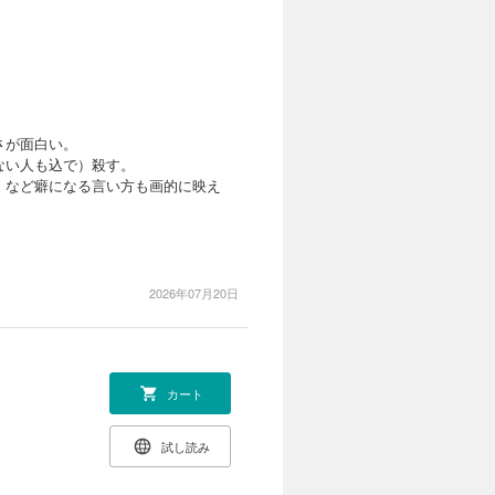
さが面白い。
ない人も込で）殺す。
」など癖になる言い方も画的に映え
2026年07月20日
カート
試し読み