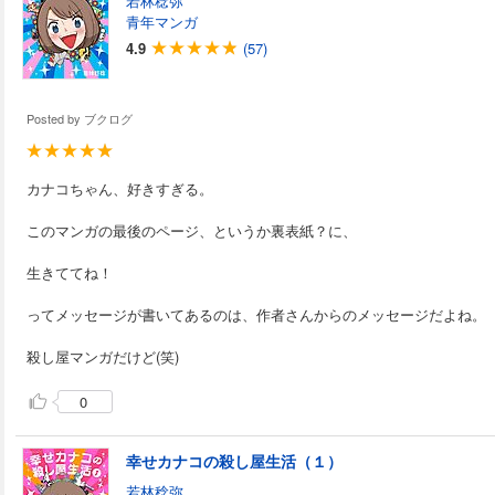
若林稔弥
青年マンガ
4.9
(57)
Posted by
ブクログ
カナコちゃん、好きすぎる。
このマンガの最後のページ、というか裏表紙？に、
生きててね！
ってメッセージが書いてあるのは、作者さんからのメッセージだよね。
殺し屋マンガだけど(笑)
0
幸せカナコの殺し屋生活（１）
若林稔弥