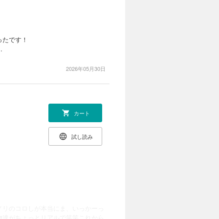
ったです！
…
2026年05月30日
カート
試し読み
ノリのコロしが本当にま、いっかーっ
物達がちょっとリアルで笑笑これから