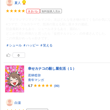
夏人
ネタバレ
無料版購入済み
「マジマジマジマジアルマジロ」次はどんな生き物が出てくるのか気に
4コマで、フルカラーで、怒涛の笑える殺し屋ネタの連続。
社会風刺ネタもあり、シュールネタもあり、面白い。
どこかで見た作画だと思ったら「徒然チルドレン」の作者さんでした。
この作風がめっちゃ好きです。
＃シュール
＃ハッピー
＃笑える
0
幸せカナコの殺し屋生活（１）
若林稔弥
青年マンガ
4.7
(99)
白湯