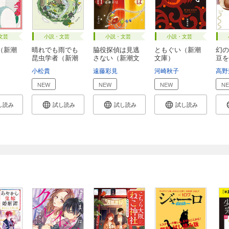
文芸
小説・文芸
小説・文芸
小説・文芸
（新潮
晴れでも雨でも
脇役探偵は見逃
ともぐい（新潮
幻の
昆虫学者（新潮
さない（新潮文
文庫）
豆を
文...
庫...
し...
小松貴
遠藤彩見
河崎秋子
高野
NEW
NEW
NEW
N
し読み
試し読み
試し読み
試し読み