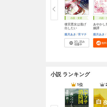
小説・文芸
小説・
後宮悪女は逃げ
あやかし
出したい
姻譚
朧月あき
宵マチ
朧月あき
試し読み
無料
増量中
小説 ランキング
1位