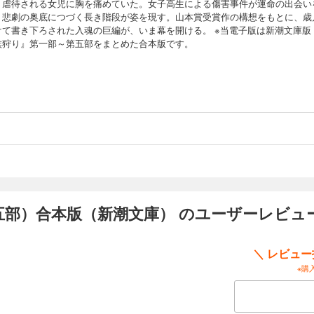
、虐待される女児に胸を痛めていた。女子高生による傷害事件が運命の出会い
、悲劇の奥底につづく長き階段が姿を現す。山本賞受賞作の構想をもとに、歳
けて書き下ろされた入魂の巨編が、いま幕を開ける。 ※当電子版は新潮文庫版
族狩り』第一部～第五部をまとめた合本版です。
五部）合本版（新潮文庫） のユーザーレビュ
＼ レビュ
※購