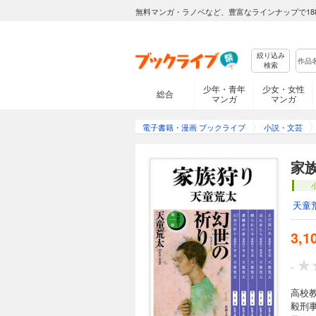
無料マンガ・ラノベなど、豊富なラインナップで18
絞り込み
検索
少年・青年
少女・女性
総合
マンガ
マンガ
電子書籍・漫画 ブックライブ
小説・文芸
家
天童
3,1
-
高校
毅刑