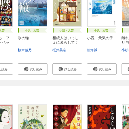
文芸
小説・文芸
小説・文芸
小説・文芸
ち フ
氷の轍
相続人はいっし
小説 天気の子
離れ
・ベッ
ょに暮らしてく
り与
だ...
一...
桜木紫乃
桜井美奈
新海誠
小杉
し読み
試し読み
試し読み
試し読み