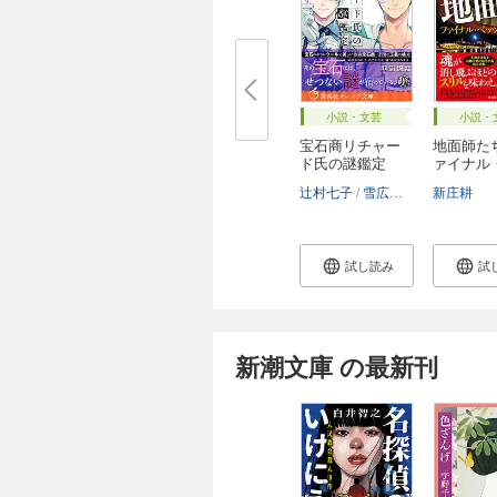
小説・文芸
小説・
宝石商リチャー
地面師た
ド氏の謎鑑定
ァイナル
ツ
辻村七子
雪広うたこ
新庄耕
試し読み
試
新潮文庫 の最新刊