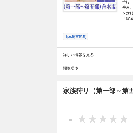
子は
生み
をか
『家
山本周五郎賞
詳しい情報を見る
閲覧環境
家族狩り（第一部～第
-