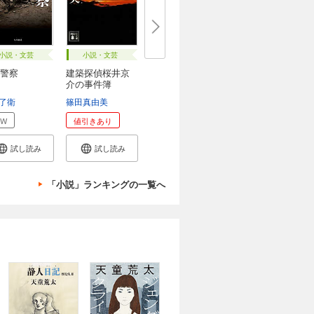
小説・文芸
小説・文芸
警察
建築探偵桜井京
介の事件簿
了衛
篠田真由美
EW
値引きあり
試し読み
試し読み
「小説」ランキングの一覧へ