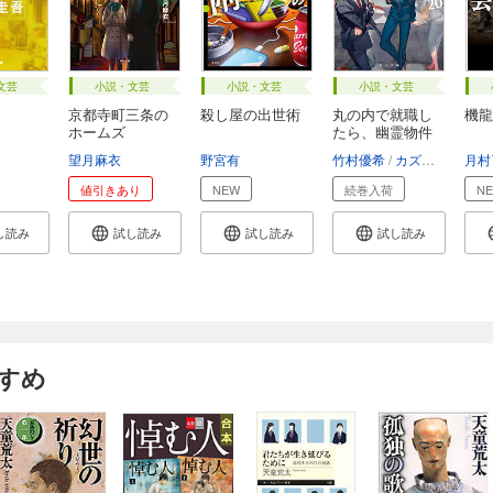
文芸
小説・文芸
小説・文芸
小説・文芸
京都寺町三条の
殺し屋の出世術
丸の内で就職し
機龍
ホームズ
たら、幽霊物件
担...
望月麻衣
野宮有
竹村優希
カズアキ
月村
値引きあり
NEW
続巻入荷
N
し読み
試し読み
試し読み
試し読み
すめ