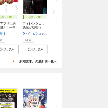
小説・文芸
小説・文芸
アフリカ納
フィレンツェに
追え！―そ
悪魔が彷徨う
（新...
秀行
D・V・ビショップ
熊谷千寿
EW
NEW
試し読み
試し読み
「新潮文庫」の最新刊一覧へ