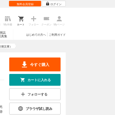
無料会員登録
ログイン
歴
My本棚
カート
フォロー
クーポン
Myページ
雑誌
はじめての方へ
ご利用ガイド
写真集
新潮文庫）
今すぐ購入
カートに入れる
フォローする
光
ブラウザ試し読み
游