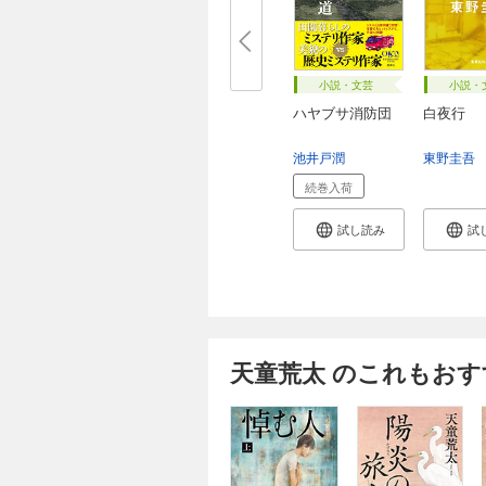
小説・文芸
小説・
ハヤブサ消防団
白夜行
池井戸潤
東野圭吾
続巻入荷
試し読み
試
天童荒太 のこれもおす