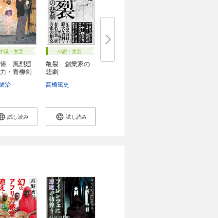
小説・文芸
小説・文芸
簪 風烈廻
亀裂 創業家の
力・青柳剣
悲劇
健治
高橋篤史
試し読み
試し読み