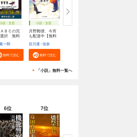
小説・文芸
小説・文芸
ＡＢＣの完
月野郵便、今宵
選択 無料
も配達中【無料
試...
真一郎
百川凛
佳奈
無料で読む
無料で読む
「小説」無料一覧へ
6位
7位