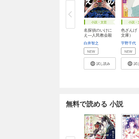
小説・文芸
小説・
名探偵のいけに
色ざんげ
え―人民教会殺
文庫）
人...
白井智之
宇野千代
NEW
NEW
試し読み
試
無料で読める 小説