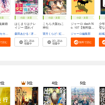
文芸
小説・文芸
小説・文芸
小説・文芸
鬼嫁婚
はじまりはクレ
こちら大阪ねこ
ジャーロ dash N
少年
イジー 隠れイ
神社
o. 107【無料版...
璧な
ケ...
お...
セカイメグル
森田あひる
冴島ユカ子
望月くらげ
紅木春
ジャーロ編集部
結城
試し読み
試し読み
で読む
無料で読む
増量中
増量中
2位
3位
4位
5位