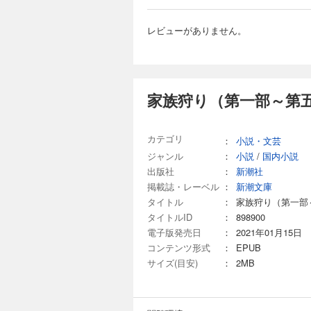
レビューがありません。
家族狩り（第一部～第
カテゴリ
：
小説・文芸
ジャンル
：
小説
/
国内小説
出版社
：
新潮社
掲載誌・レーベル
：
新潮文庫
タイトル
：
家族狩り（第一部
タイトルID
：
898900
電子版発売日
：
2021年01月15日
コンテンツ形式
：
EPUB
サイズ(目安)
：
2MB