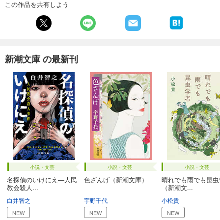
この作品を共有しよう
新潮文庫 の最新刊
小説・文芸
小説・文芸
小説・文芸
名探偵のいけにえ―人民
色ざんげ（新潮文庫）
晴れでも雨でも昆虫
教会殺人...
（新潮文...
白井智之
宇野千代
小松貴
NEW
NEW
NEW