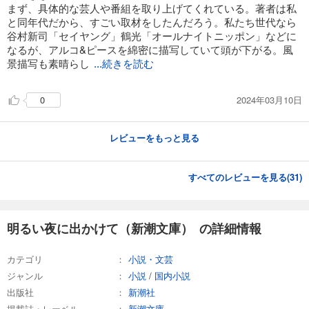
まず、具体的な芸人や番組を取り上げてくれている。著者は私
と同年代だから、すごい取材をしたんだろう。私たち世代なら
谷村新司「セイヤング」鶴光「オールナイトニッポン」などに
なるが、アルコ&ピースを綿密に描写していて頭が下がる。風
景描写も素晴らし
...続きを読む
2024年03月10日
0
レビューをもっと見る
すべてのレビューを見る(
31
)
明るい夜に出かけて（新潮文庫） の詳細情報
カテゴリ
小説・文芸
ジャンル
小説
/
国内小説
出版社
新潮社
掲載誌・レーベル
新潮文庫