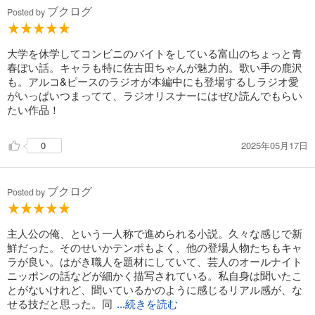
ブクログ
Posted by
大学を休学してコンビニのバイトをしている富山のちょっと青
春ぽい話。キャラも特に佐古田ちゃんが魅力的。歌い手の鹿沢
も。アルコ&ピースのラジオが本編中にも登場するしラジオ愛
がいっぱいつまってて、ラジオリスナーにはぜひ読んでもらい
たい作品！
2025年05月17日
0
ブクログ
Posted by
主人公の俺、という一人称で進められる小説。久々な感じで新
鮮だった。そのせいかテンポもよく、他の登場人物たちもキャ
ラが良い。はがき職人を題材にしていて、芸人のオールナイト
ニッポンの話などが細かく描写されている。私自身は聞いたこ
とがないけれど、聞いているかのように感じるリアル感が、な
せる技だと思った。同
...続きを読む