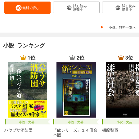
試し読み
試し読み
無料で読む
増量中
増量中
「小説」無料一覧へ
小説 ランキング
1位
2位
3位
小説・文芸
小説・文芸
小説・文芸
ハヤブサ消防団
「館シリーズ」１４冊合
機龍警察
本版