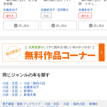
合本版
部 イチニ...
佐藤多佳子
佐藤多佳子
安田剛士
佐藤多佳子
値引き
完結
値引き
試し読み
試し読み
試し読み
同じジャンルの本を探す
小説・文芸
>
小説
/
国内小説
小説・文芸
>
佐藤多佳子
小説・文芸
>
新潮社
小説・文芸
>
新潮文庫
電子書籍・漫画 ブックライブ
〉
小説・文芸
〉
小説
〉
国内小説
〉
新潮社
〉