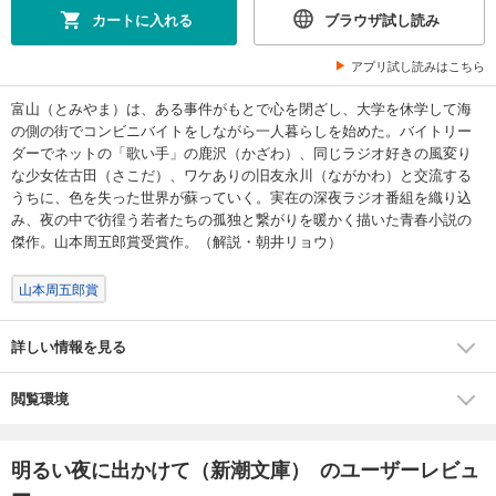
カートに入れる
ブラウザ試し読み
アプリ試し読みはこちら
富山（とみやま）は、ある事件がもとで心を閉ざし、大学を休学して海
の側の街でコンビニバイトをしながら一人暮らしを始めた。バイトリー
ダーでネットの「歌い手」の鹿沢（かざわ）、同じラジオ好きの風変り
な少女佐古田（さこだ）、ワケありの旧友永川（ながかわ）と交流する
うちに、色を失った世界が蘇っていく。実在の深夜ラジオ番組を織り込
み、夜の中で彷徨う若者たちの孤独と繋がりを暖かく描いた青春小説の
傑作。山本周五郎賞受賞作。（解説・朝井リョウ）
山本周五郎賞
詳しい情報を見る
閲覧環境
明るい夜に出かけて（新潮文庫） のユーザーレビュ
ー