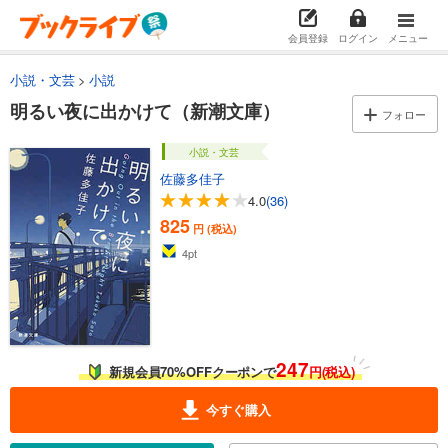
会員登録
ログイン
メニュー
小説・文芸
小説
明るい夜に出かけて（新潮文庫）
フォロー
小説・文芸
佐藤多佳子
4.0
(36)
825
円 (税込)
4
pt
247
新規会員70%OFFクーポンで
円(税込)
今すぐ購入