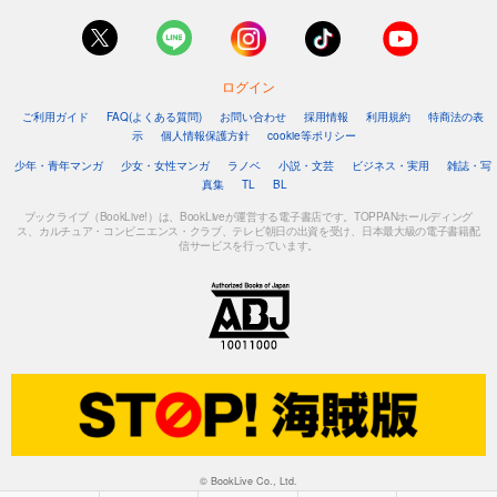
ログイン
ご利用ガイド
FAQ(よくある質問)
お問い合わせ
採用情報
利用規約
特商法の表
示
個人情報保護方針
cookie等ポリシー
少年・青年マンガ
少女・女性マンガ
ラノベ
小説・文芸
ビジネス・実用
雑誌・写
真集
TL
BL
ブックライブ（BookLive!）は、BookLiveが運営する電子書店です。TOPPANホールディング
ス、カルチュア・コンビニエンス・クラブ、テレビ朝日の出資を受け、日本最大級の電子書籍配
信サービスを行っています。
© BookLive Co., Ltd.