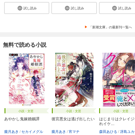
試し読み
試し読み
試し読み
「新潮文庫」の最新刊一覧へ
無料で読める小説
小説・文芸
小説・文芸
小説・文芸
あやかし鬼嫁婚姻譚
後宮悪女は逃げ出したい
はじまりはクレイジ
れイケ...
朧月あき
セカイメグル
朧月あき
宵マチ
森田あひる
冴島ユカ