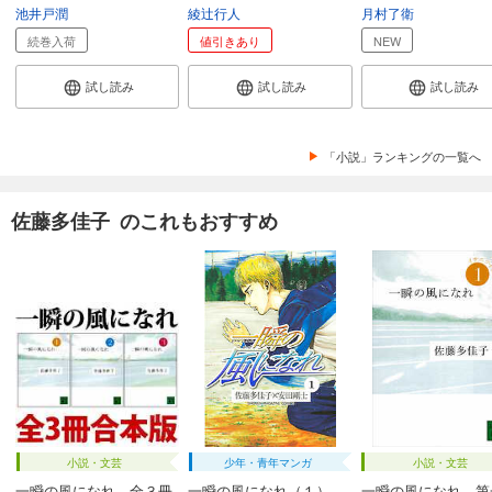
池井戸潤
綾辻行人
月村了衛
続巻入荷
値引きあり
NEW
試し読み
試し読み
試し読み
「小説」ランキングの一覧へ
佐藤多佳子 のこれもおすすめ
小説・文芸
少年・青年マンガ
小説・文芸
一瞬の風になれ 全３冊
一瞬の風になれ（１）
一瞬の風になれ 第