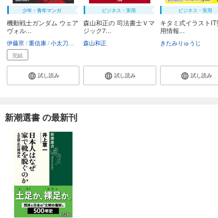
少年・青年マンガ
ビジネス・実用
ビジネス・実用
機動戦士ガンダム ウェア
森山和正の 司法書士Ｖマ
キタミ式イラストIT
ヴォル...
ジック7...
用情報...
伊藤亰
重信康
小太刀右京（チーム・バレルロール）
森山和正
矢立肇・富野由悠季
きたみりゅうじ
完結
試し読み
試し読み
試し読み
新潮選書 の最新刊