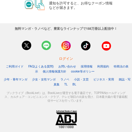
通知を許可すると、お得なクーポン情報
などが届きます。
無料マンガ・ラノベなど、豊富なラインナップで188万冊以上配信中！
ログイン
ご利用ガイド
FAQ(よくある質問)
お問い合わせ
採用情報
利用規約
特商法の表
示
個人情報保護方針
cookie等ポリシー
少年・青年マンガ
少女・女性マンガ
ラノベ
小説・文芸
ビジネス・実用
雑誌・写
真集
TL
BL
ブックライブ（BookLive!）は、BookLiveが運営する電子書店です。TOPPANホールディング
ス、カルチュア・コンビニエンス・クラブ、テレビ朝日の出資を受け、日本最大級の電子書籍配
信サービスを行っています。