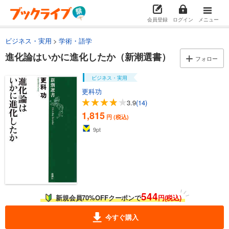
会員登録
ログイン
メニュー
ビジネス・実用
学術・語学
進化論はいかに進化したか（新潮選書）
フォロー
ビジネス・実用
更科功
3.9
(14)
1,815
円 (税込)
9
pt
544
新規会員70%OFFクーポンで
円(税込)
今すぐ購入