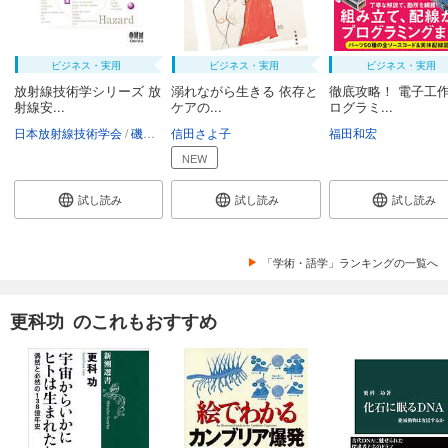
ビジネス・実用
ビジネス・実用
ビジネス・実用
放射線技術学シリーズ 放
溺れながら生きる 依存と
徹底攻略！ 電子工作
射線安...
ケアの...
ログラミ...
日本放射線技術学会
磯辺智範
信田さよ子
清水秀雄
南一幸
鈴木昇一
福田和宏
西谷源展
NEW
試し読み
試し読み
試し読み
「学術・語学」ランキングの一覧へ
更科功 のこれもおすすめ