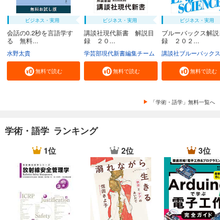
ビジネス・実用
ビジネス・実用
ビジネス・実用
会話の0.2秒を言語学す
講談社現代新書 解説目
ブルーバックス解説
る 無料...
録 ２０...
録 ２０２...
水野太貴
学芸部現代新書編集チーム
講談社ブルーバック
無料で読む
無料で読む
無料で読む
「学術・語学」無料一覧へ
学術・語学 ランキング
1位
2位
3位