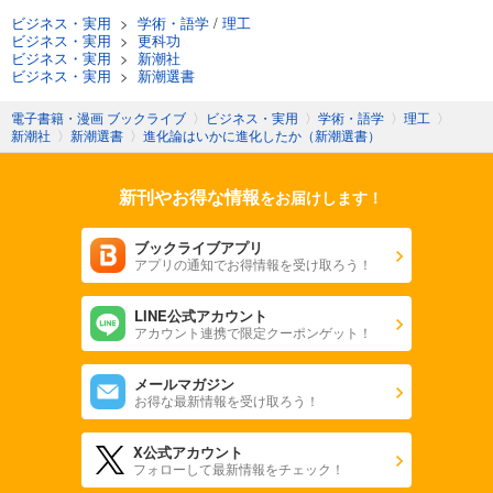
ビジネス・実用
>
学術・語学
/
理工
ビジネス・実用
>
更科功
ビジネス・実用
>
新潮社
ビジネス・実用
>
新潮選書
電子書籍・漫画 ブックライブ
〉
ビジネス・実用
〉
学術・語学
〉
理工
〉
新潮社
〉
新潮選書
〉
進化論はいかに進化したか（新潮選書）
新刊やお得な情報
をお届けします！
ブックライブアプリ
アプリの通知でお得情報を受け取ろう！
LINE公式アカウント
アカウント連携で限定クーポンゲット！
メールマガジン
お得な最新情報を受け取ろう！
X公式アカウント
フォローして最新情報をチェック！