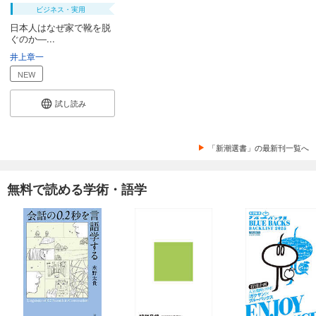
ビジネス・実用
日本人はなぜ家で靴を脱
ぐのか―...
井上章一
NEW
試し読み
「新潮選書」の最新刊一覧へ
無料で読める学術・語学