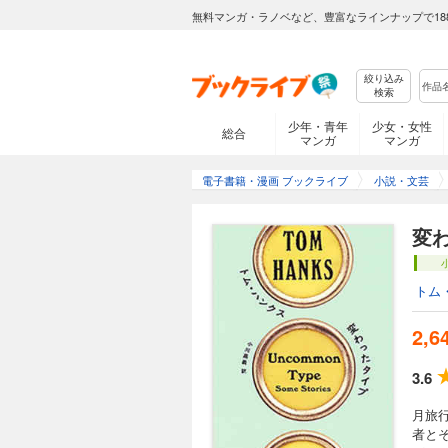
無料マンガ・ラノベなど、豊富なラインナップで18
絞り込み
検索
少年・青年
少女・女性
総合
マンガ
マンガ
電子書籍・漫画 ブックライブ
小説・文芸
変
トム
2,6
3.6
月旅
者と