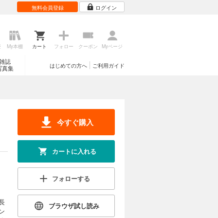
無料会員登録
ログイン
歴
My本棚
カート
フォロー
クーポン
Myページ
雑誌
はじめての方へ
ご利用ガイド
写真集
今すぐ購入
カートに入れる
フォローする
長
ブラウザ試し読み
ン