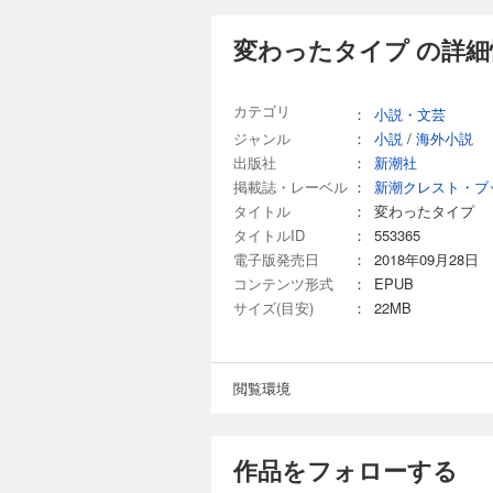
変わったタイプ の詳細
カテゴリ
：
小説・文芸
ジャンル
：
小説
/
海外小説
出版社
：
新潮社
掲載誌・レーベル
：
新潮クレスト・ブ
タイトル
：
変わったタイプ
タイトルID
：
553365
電子版発売日
：
2018年09月28日
コンテンツ形式
：
EPUB
サイズ(目安)
：
22MB
閲覧環境
作品をフォローする