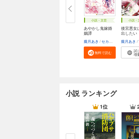
小説・文芸
小説・
あやかし鬼嫁婚
後宮悪女
姻譚
出したい
朧月あき
セカイメグル
朧月あき
試
無料で読む
増
小説 ランキング
1位