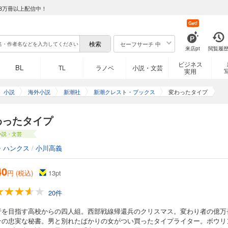
8万冊以上配信中！
Get!
セーフサーチ 中
来店pt
閲覧履
ビジネス
BL
TL
ラノベ
小説・文芸
実用
小説
海外小説
新潮社
新潮クレスト・ブックス
変わったタイプ
わったタイプ
小説・文芸
・ハンクス
/
小川高義
40
円 (税込)
13
pt
20件
行を目指す高校からの四人組。西部戦線帰還兵のクリスマス。変わり者の億万
その忠実な秘書。男と別れたばかりの女がつい買ったタイプライター。ボウリ