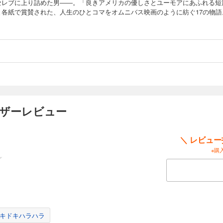
セレブに上り詰めた男――。「良きアメリカの優しさとユーモアにあふれる短
と各紙で賞賛された、人生のひとコマをオムニバス映画のように紡ぐ17の物語
ーザーレビュー
＼ レビュ
※購
キドキハラハラ