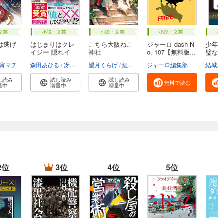
文芸
小説・文芸
小説・文芸
小説・文芸
は逃げ
はじまりはクレ
こちら大阪ねこ
ジャーロ dash N
少年
イジー 隠れイ
神社
o. 107【無料版...
璧な
ケ...
お...
宵マチ
森田あひる
冴島ユカ子
望月くらげ
紅木春
ジャーロ編集部
結城
し読み
試し読み
試し読み
無料で読む
量中
増量中
増量中
2位
3位
4位
5位