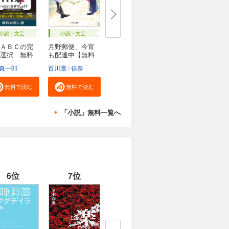
小説・文芸
小説・文芸
ＡＢＣの完
月野郵便、今宵
選択 無料
も配達中【無料
試...
真一郎
百川凛
佳奈
無料で読む
無料で読む
「小説」無料一覧へ
6位
7位