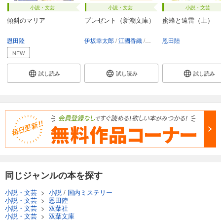
小説・文芸
小説・文芸
小説・文芸
傾斜のマリア
プレゼント（新潮文庫）
蜜蜂と遠雷（上）
恩田陸
伊坂幸太郎
江國香織
恩田陸
恩田陸
梨木香歩
町田その
NEW
試し読み
試し読み
試し読み
同じジャンルの本を探す
小説・文芸
>
小説
/
国内ミステリー
小説・文芸
>
恩田陸
小説・文芸
>
双葉社
小説・文芸
>
双葉文庫