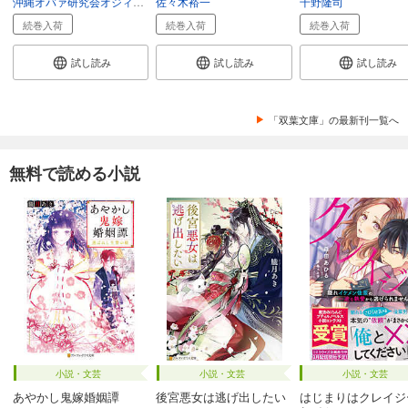
沖縄オバァ研究会オジィ調査室
佐々木裕一
千野隆司
続巻入荷
続巻入荷
続巻入荷
試し読み
試し読み
試し読み
「双葉文庫」の最新刊一覧へ
無料で読める小説
小説・文芸
小説・文芸
小説・文芸
あやかし鬼嫁婚姻譚
後宮悪女は逃げ出したい
はじまりはクレイジ