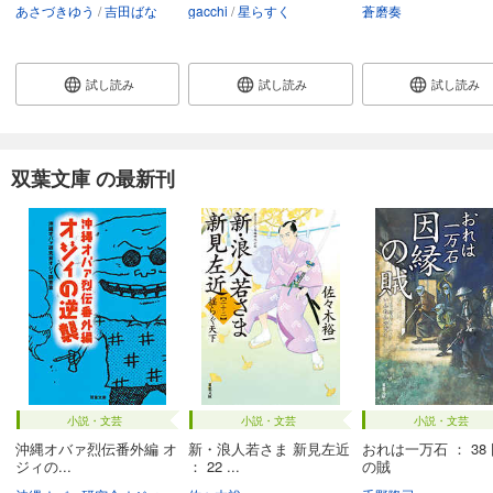
あさづきゆう
吉田ばな
gacchi
星らすく
蒼磨奏
試し読み
試し読み
試し読み
双葉文庫 の最新刊
小説・文芸
小説・文芸
小説・文芸
沖縄オバァ烈伝番外編 オ
新・浪人若さま 新見左近
おれは一万石 ： 38
ジィの...
： 22 ...
の賊