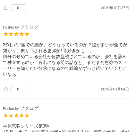
2019年10月27日
0
ブクログ
Posted by
3作目のT国での誰が、どうなっているのか？謎が多いが全てが
繋がり、振り回される恵弥が1番好きかも…。
自分の勤めている会社が何故監視されているのか、会社を辞め
て独立するのか、有名になる前の話など、まだまだ恵弥のスト
ーリーを知りたい欲求になるので続編がずっと続いていくとい
いなぁ
2019年01月04日
0
ブクログ
Posted by
神原恵弥シリーズ第3弾。
1作目に出ていた同窓生の満が再登場するは、恵弥の元彼・橘が