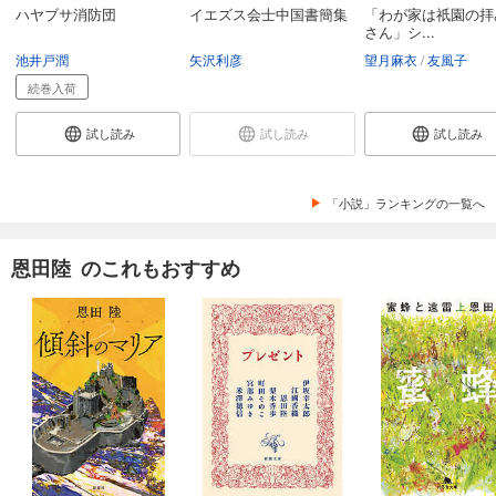
ハヤブサ消防団
イエズス会士中国書簡集
「わが家は祇園の拝
さん」シ...
池井戸潤
矢沢利彦
望月麻衣
友風子
続巻入荷
試し読み
試し読み
試し読み
「小説」ランキングの一覧へ
恩田陸 のこれもおすすめ