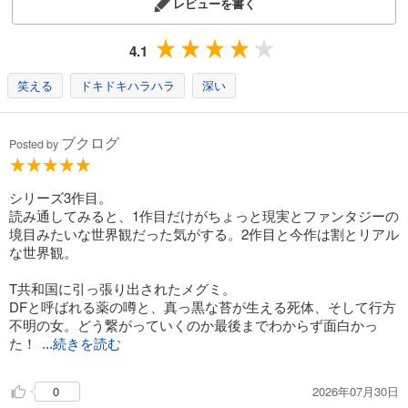
レビューを書く
4.1
笑える
ドキドキハラハラ
深い
ブクログ
Posted by
シリーズ3作目。
読み通してみると、1作目だけがちょっと現実とファンタジーの
境目みたいな世界観だった気がする。2作目と今作は割とリアル
な世界観。
T共和国に引っ張り出されたメグミ。
DFと呼ばれる薬の噂と、真っ黒な苔が生える死体、そして行方
不明の女。どう繋がっていくのか最後までわからず面白かっ
た！
...続きを読む
2026年07月30日
0