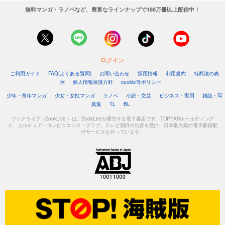
無料マンガ・ラノベなど、豊富なラインナップで188万冊以上配信中！
ログイン
ご利用ガイド
FAQ(よくある質問)
お問い合わせ
採用情報
利用規約
特商法の表
示
個人情報保護方針
cookie等ポリシー
少年・青年マンガ
少女・女性マンガ
ラノベ
小説・文芸
ビジネス・実用
雑誌・写
真集
TL
BL
ブックライブ（BookLive!）は、BookLiveが運営する電子書店です。TOPPANホールディング
ス、カルチュア・コンビニエンス・クラブ、テレビ朝日の出資を受け、日本最大級の電子書籍配
信サービスを行っています。