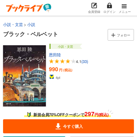
会員登録
ログイン
メニュー
小説・文芸
小説
ブラック・ベルベット
フォロー
小説・文芸
恩田陸
4.1
(33)
990
円 (税込)
4
pt
297
新規会員70%OFFクーポンで
円(税込)
今すぐ購入