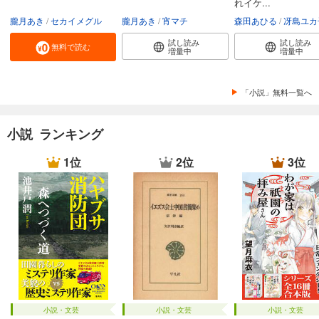
れイケ...
朧月あき
セカイメグル
朧月あき
宵マチ
森田あひる
冴島ユカ
試し読み
試し読み
無料で読む
増量中
増量中
「小説」無料一覧へ
小説 ランキング
1位
2位
3位
小説・文芸
小説・文芸
小説・文芸