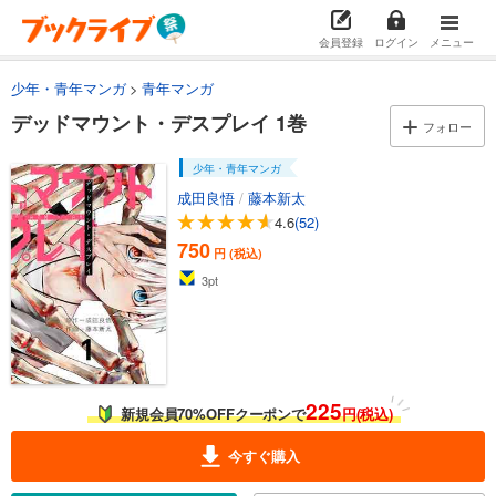
会員登録
ログイン
メニュー
少年・青年マンガ
青年マンガ
デッドマウント・デスプレイ 1巻
フォロー
少年・青年マンガ
成田良悟
/
藤本新太
4.6
(52)
750
円 (税込)
3
pt
225
新規会員70%OFFクーポンで
円(税込)
今すぐ購入