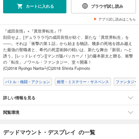
カートに入れる
ブラウザ試し読み
アプリ試し読みはこちら
『成田良悟』×『異世界転生』!?
刮目せよ。[デュラララ!!]の成田良悟が紡ぐ、新たな「異世界転生」を
――。それは「衝撃の第１話」から始まる物語。幾多の死地を踏み越え
た最強の聖職者と、希代の死霊術師の戦いは、新たな舞台『新宿』へと
誘う。[レッドレイヴン][マンガ版バッカーノ！]の藤本新太と贈る、衝撃
の「転生」ノワール・ファンタジー、堂々開幕！
(C)2018 Ryohgo Narita┴(C)2018 Shinta Fujimoto
バトル・格闘・アクション
推理・ミステリー・サスペンス
ファンタジー
詳しい情報を見る
閲覧環境
デッドマウント・デスプレイ の一覧