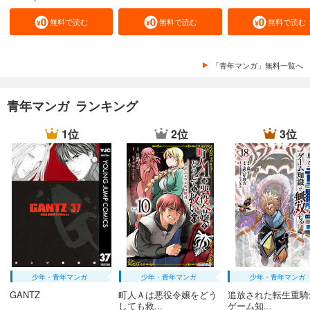
無料で読む
無料で読む
無料で読む
「青年マンガ」無料一覧へ
青年マンガ ランキング
1位
2位
3位
少年・青年マンガ
少年・青年マンガ
少年・青年マンガ
GANTZ
町人Ａは悪役令嬢をどう
追放された転生重騎
しても救...
ゲーム知...