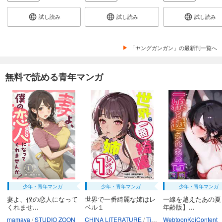
試し読み
試し読み
試し読み
「ヤングガンガン」の最新刊一覧へ
無料で読める青年マンガ
少年・青年マンガ
少年・青年マンガ
少年・青年マンガ
妻よ、僕の恋人になって
世界で一番綺麗な姉はレ
一線を越えたあの夏
くれませ...
ベル１
年齢版】...
mamaya
STUDIO ZOON
CHINA LITERATURE
Tiankongshu Mangongchang
WebtoonKoiContent