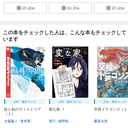
試し読み
試し読み
試し読み
この本をチェックした人は、こんな本もチェックして
います
少年・青年マンガ
少年・青年マンガ
少年・青年マンガ
杖と剣のウィストリア
変な家: 1
空挺ドラゴンズ（１
（１）
大森藤ノ
青井聖
雨穴
綾野暁
桑原太矩