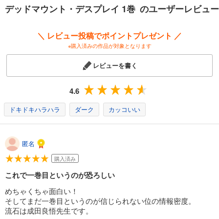
デッドマウント・デスプレイ 1巻 のユーザーレビュー
デッドマウント・デスプレイ 13巻
730
円 (税込)
＼ レビュー投稿でポイントプレゼント ／
カート
※購入済みの作品が対象となります
試し読み
レビューを書く
あらすじを表示する
デッドマウント・デスプレイ 14巻
4.6
770
円 (税込)
カート
ドキドキハラハラ
ダーク
カッコいい
試し読み
あらすじを表示する
匿名
デッドマウント・デスプレイ 15巻
購入済み
770
円 (税込)
これで一巻目というのが恐ろしい
カート
めちゃくちゃ面白い！
試し読み
そしてまだ一巻目というのが信じられない位の情報密度。
あらすじを表示する
流石は成田良悟先生です。