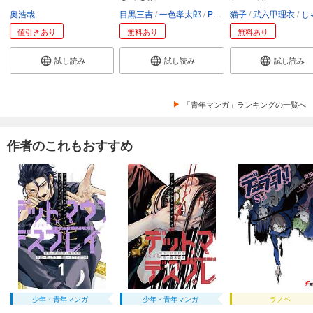
奥浩哉
目黒三吉
一色孝太郎
Parum
猫子
武六甲理衣
じゃい
値引きあり
無料あり
無料あり
試し読み
試し読み
試し読み
「青年マンガ」ランキングの一覧へ
作者のこれもおすすめ
少年・青年マンガ
少年・青年マンガ
ラノベ