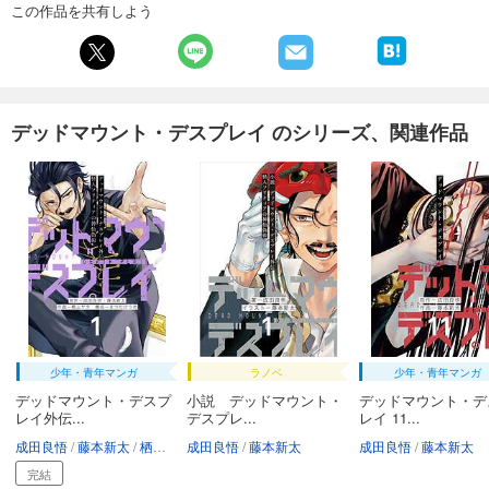
この作品を共有しよう
デッドマウント・デスプレイ のシリーズ、関連作品
少年・青年マンガ
ラノベ
少年・青年マンガ
デッドマウント・デスプ
小説 デッドマウント・
デッドマウント・デ
レイ外伝...
デスプレ...
レイ 11...
成田良悟
藤本新太
栖上ヤタ
成田良悟
まつたけうめ
藤本新太
成田良悟
藤本新太
完結