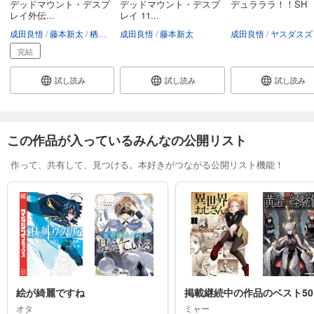
デッドマウント・デスプ
デッドマウント・デスプ
デュラララ！！SH
レイ外伝...
レイ 11...
成田良悟
藤本新太
栖上ヤタ
成田良悟
まつたけうめ
藤本新太
成田良悟
ヤスダスズ
完結
試し読み
試し読み
試し読み
この作品が入っているみんなの公開リスト
作って、共有して、見つける。本好きがつながる公開リスト機能！
絵が綺麗ですね
掲載継続中の作品のベスト50
オタ
ミャー