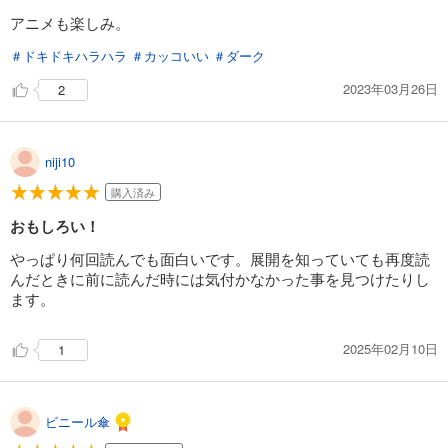
デッドマウント・デスプレイ 16巻
アニメも楽しみ。
770
円 (税込)
カート
＃ドキドキハラハラ
＃カッコいい
＃ダーク
2023年03月26日
2
試し読み
あらすじを表示する
デッドマウント・デスプレイ 17巻
niji10
770
円 (税込)
購入済み
カート
おもしろい！
試し読み
やっぱり何回読んでも面白いです。展開を知っていても再度読
あらすじを表示する
んだときに前に読んだ時には気付かなかった事を見つけたりし
ます。
2025年02月10日
1
ビニール傘