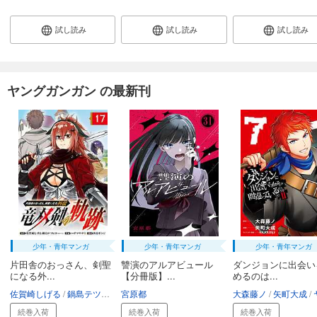
試し読み
試し読み
試し読み
ヤングガンガン の最新刊
少年・青年マンガ
少年・青年マンガ
少年・青年マンガ
片田舎のおっさん、剣聖
讐演のアルアビュール
ダンジョンに出会い
になる外...
【分冊版】...
めるのは...
佐賀崎しげる
鍋島テツヒロ
宮原都
ハザマササミ
四谷ゼンジ
大森藤ノ
矢町大成
ヤスダ
続巻入荷
続巻入荷
続巻入荷