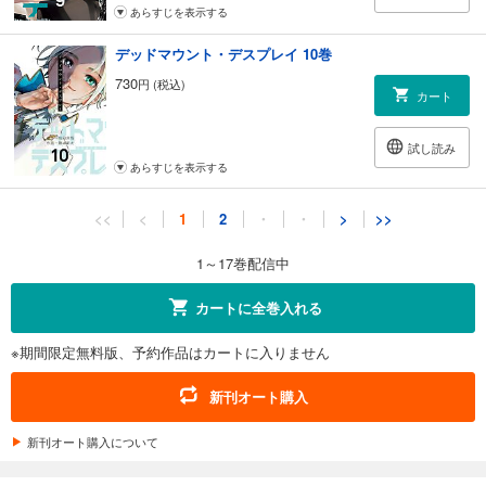
あらすじを表示する
デッドマウント・デスプレイ 10巻
730
円 (税込)
カート
試し読み
あらすじを表示する
デッドマウント・デスプレイ 11巻通常版
<<
<
1
2
・
・
>
>>
730
円 (税込)
カート
1～17巻配信中
試し読み
カートに全巻入れる
あらすじを表示する
※期間限定無料版、予約作品はカートに入りません
デッドマウント・デスプレイ 12巻通常版
730
円 (税込)
新刊オート購入
カート
新刊オート購入について
試し読み
あらすじを表示する