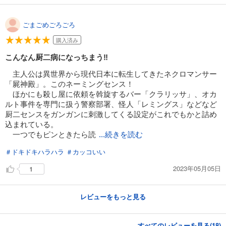
ごまごめごろごろ
購入済み
こんなん厨二病になっちまう‼︎
主人公は異世界から現代日本に転生してきたネクロマンサー
「屍神殿」。このネーミングセンス！
ほかにも殺し屋に依頼を斡旋するバー「クラリッサ」、オカ
ルト事件を専門に扱う警察部署、怪人「レミングス」などなど
厨二センスをガンガンに刺激してくる設定がこれでもかと詰め
込まれている。
一つでもピンときたら読
...続きを読む
＃ドキドキハラハラ
＃カッコいい
2023年05月05日
1
レビューをもっと見る
すべてのレビューを見る(
18
)