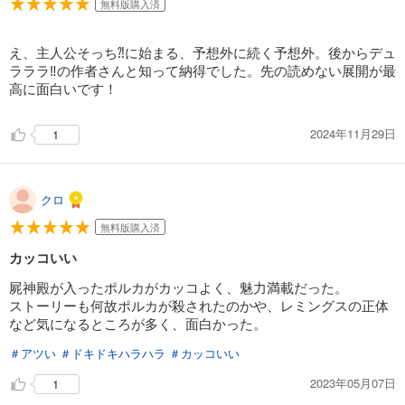
無料版購入済
え、主人公そっち⁈に始まる、予想外に続く予想外。後からデュ
ラララ‼︎の作者さんと知って納得でした。先の読めない展開が最
高に面白いです！
2024年11月29日
1
クロ
無料版購入済
カッコいい
屍神殿が入ったポルカがカッコよく、魅力満載だった。
ストーリーも何故ポルカが殺されたのかや、レミングスの正体
など気になるところが多く、面白かった。
＃アツい
＃ドキドキハラハラ
＃カッコいい
2023年05月07日
1