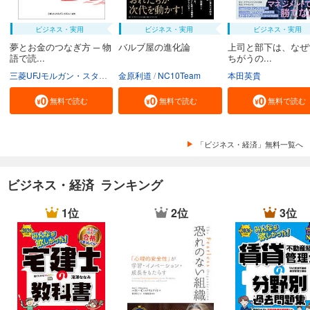
ビジネス・実用
ビジネス・実用
ビジネス・実用
夢とお金のつなぎ方 ─ 物
バルブ屋の進化論
上司と部下は、なぜ
語で読...
ちがうの...
三菱UFJモルガン・スタンレー証券株式会社
金原利道
NC10Team
本田英貴
無料で読む
無料で読む
無料で読む
「ビジネス・経済」無料一覧へ
ビジネス・経済 ランキング
1位
2位
3位