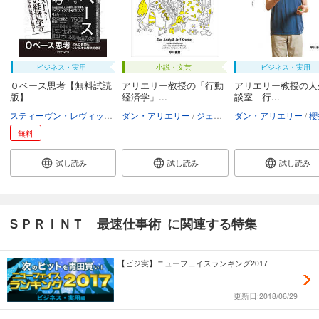
ビジネス・実用
小説・文芸
ビジネス・実用
０ベース思考【無料試読
アリエリー教授の「行動
アリエリー教授の人
版】
経済学」...
談室 行...
スティーヴン・レヴィット
スティーヴン・ダブナー
ダン・アリエリー
ジェフクライスラー
櫻井祐子
ダン・アリエリー
櫻井祐子
櫻井
無料
試し読み
試し読み
試し読み
ＳＰＲＩＮＴ 最速仕事術 に関連する特集
【ビジ実】ニューフェイスランキング2017
更新日:2018/06/29