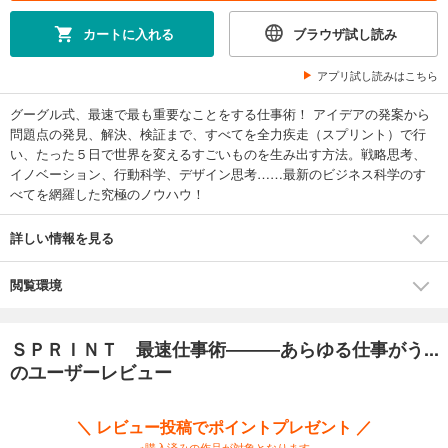
カートに入れる
ブラウザ試し読み
アプリ試し読みはこちら
グーグル式、最速で最も重要なことをする仕事術！ アイデアの発案から
問題点の発見、解決、検証まで、すべてを全力疾走（スプリント）で行
い、たった５日で世界を変えるすごいものを生み出す方法。戦略思考、
イノベーション、行動科学、デザイン思考……最新のビジネス科学のす
べてを網羅した究極のノウハウ！
詳しい情報を見る
閲覧環境
ＳＰＲＩＮＴ 最速仕事術―――あらゆる仕事がう...
のユーザーレビュー
＼ レビュー投稿でポイントプレゼント ／
※購入済みの作品が対象となります