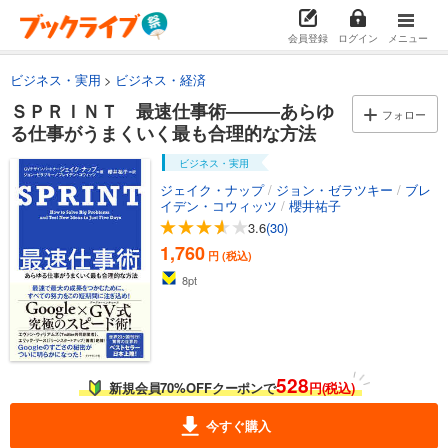
会員登録
ログイン
メニュー
ビジネス・実用
ビジネス・経済
ＳＰＲＩＮＴ 最速仕事術―――あらゆ
フォロー
る仕事がうまくいく最も合理的な方法
ビジネス・実用
ジェイク・ナップ
/
ジョン・ゼラツキー
/
ブレ
イデン・コウィッツ
/
櫻井祐子
3.6
(30)
1,760
円 (税込)
8
pt
528
新規会員70%OFFクーポンで
円(税込)
今すぐ購入