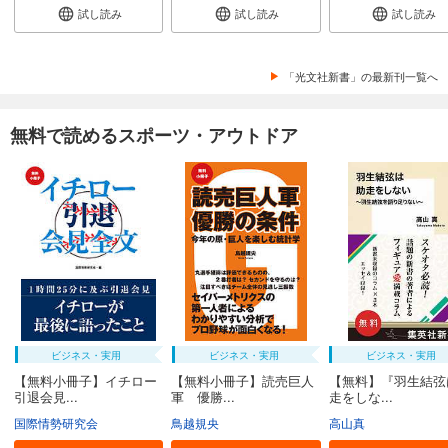
試し読み
試し読み
試し読み
「光文社新書」の最新刊一覧へ
無料で読めるスポーツ・アウトドア
ビジネス・実用
ビジネス・実用
ビジネス・実用
【無料小冊子】イチロー
【無料小冊子】読売巨人
【無料】『羽生結弦
引退会見...
軍 優勝...
走をしな...
国際情勢研究会
鳥越規央
高山真