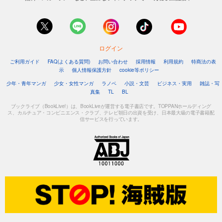
ログイン
ご利用ガイド
FAQ(よくある質問)
お問い合わせ
採用情報
利用規約
特商法の表
示
個人情報保護方針
cookie等ポリシー
少年・青年マンガ
少女・女性マンガ
ラノベ
小説・文芸
ビジネス・実用
雑誌・写
真集
TL
BL
ブックライブ（BookLive!）は、BookLiveが運営する電子書店です。TOPPANホールディング
ス、カルチュア・コンビニエンス・クラブ、テレビ朝日の出資を受け、日本最大級の電子書籍配
信サービスを行っています。