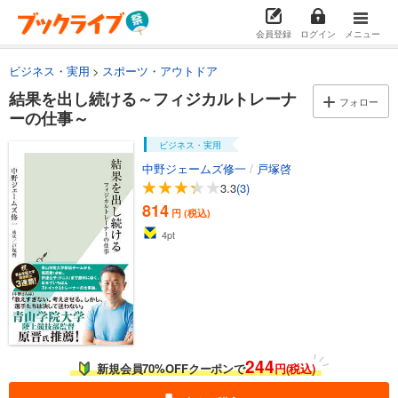
会員登録
ログイン
メニュー
ビジネス・実用
スポーツ・アウトドア
結果を出し続ける～フィジカルトレーナ
フォロー
ーの仕事～
ビジネス・実用
中野ジェームズ修一
/
戸塚啓
3.3
(3)
814
円 (税込)
4
pt
244
新規会員70%OFFクーポンで
円(税込)