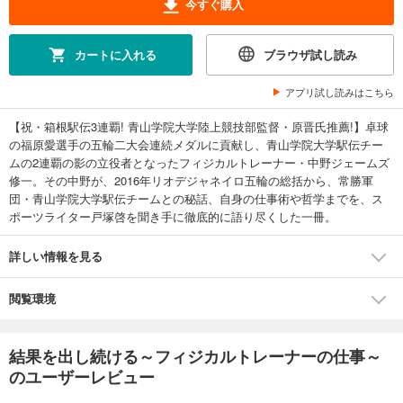
今すぐ購入
カートに入れる
ブラウザ試し読み
アプリ試し読みはこちら
【祝・箱根駅伝3連覇! 青山学院大学陸上競技部監督・原晋氏推薦!】卓球
の福原愛選手の五輪二大会連続メダルに貢献し、青山学院大学駅伝チー
ムの2連覇の影の立役者となったフィジカルトレーナー・中野ジェームズ
修一。その中野が、2016年リオデジャネイロ五輪の総括から、常勝軍
団・青山学院大学駅伝チームとの秘話、自身の仕事術や哲学までを、ス
ポーツライター戸塚啓を聞き手に徹底的に語り尽くした一冊。
詳しい情報を見る
閲覧環境
結果を出し続ける～フィジカルトレーナーの仕事～
のユーザーレビュー