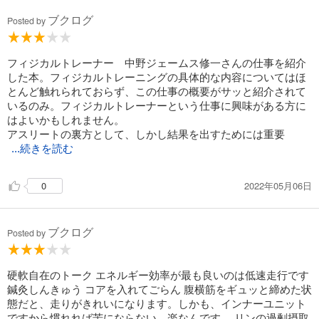
ブクログ
Posted by
フィジカルトレーナー 中野ジェームス修一さんの仕事を紹介
した本。フィジカルトレーニングの具体的な内容についてはほ
とんど触れられておらず、この仕事の概要がサッと紹介されて
いるのみ。フィジカルトレーナーという仕事に興味がある方に
はよいかもしれません。
アスリートの裏方として、しかし結果を出すためには重要
...続きを読む
2022年05月06日
0
ブクログ
Posted by
硬軟自在のトーク エネルギー効率が最も良いのは低速走行です
鍼灸しんきゅう コアを入れてごらん 腹横筋をギュッと締めた状
態だと、走りがきれいになります。しかも、インナーユニット
ですから慣れれば苦にならない。楽なんです。 リンの過剰摂取