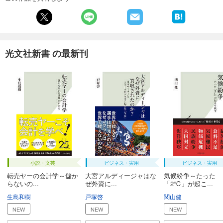
光文社新書 の最新刊
小説・文芸
ビジネス・実用
ビジネス・実用
転売ヤーの会計学～儲か
大宮アルディージャはな
気候紛争～たった
らないの...
ぜ外資に...
「2℃」が起こ...
生島和樹
戸塚啓
関山健
NEW
NEW
NEW