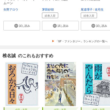
ムーン
矢野アロウ
茅田砂胡
尾道理子
名司生
続巻入荷
続巻入荷
試し読み
試し読み
試し読み
「SF・ファンタジー」ランキングの一覧へ
椎名誠 のこれもおすすめ
小説・文芸
小説・文芸
小説・文芸