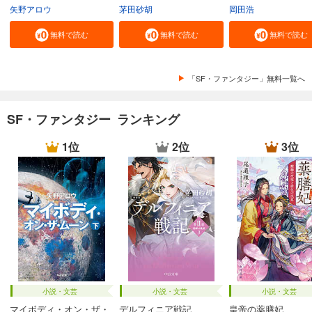
矢野アロウ
茅田砂胡
岡田浩
無料で読む
無料で読む
無料で読む
「SF・ファンタジー」無料一覧へ
SF・ファンタジー ランキング
1位
2位
3位
小説・文芸
小説・文芸
小説・文芸
マイボディ・オン・ザ・
デルフィニア戦記
皇帝の薬膳妃