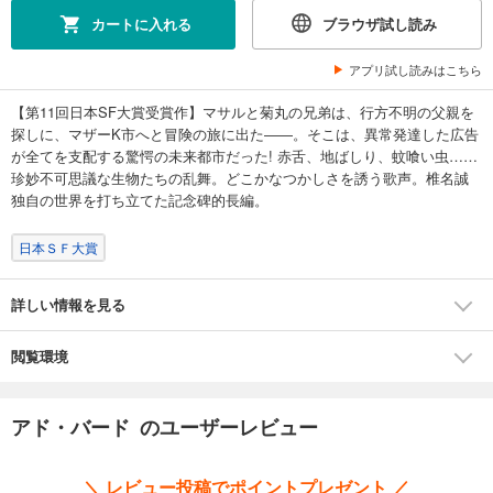
カートに入れる
ブラウザ試し読み
アプリ試し読みはこちら
【第11回日本SF大賞受賞作】マサルと菊丸の兄弟は、行方不明の父親を
探しに、マザーK市へと冒険の旅に出た――。そこは、異常発達した広告
が全てを支配する驚愕の未来都市だった! 赤舌、地ばしり、蚊喰い虫……
珍妙不可思議な生物たちの乱舞。どこかなつかしさを誘う歌声。椎名誠
独自の世界を打ち立てた記念碑的長編。
日本ＳＦ大賞
詳しい情報を見る
閲覧環境
アド・バード のユーザーレビュー
＼ レビュー投稿でポイントプレゼント ／