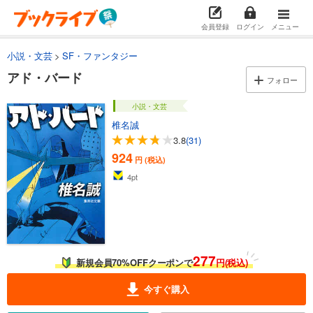
会員登録
ログイン
メニュー
小説・文芸
SF・ファンタジー
アド・バード
フォロー
小説・文芸
椎名誠
3.8
(31)
924
円 (税込)
4
pt
277
新規会員70%OFFクーポンで
円(税込)
今すぐ購入