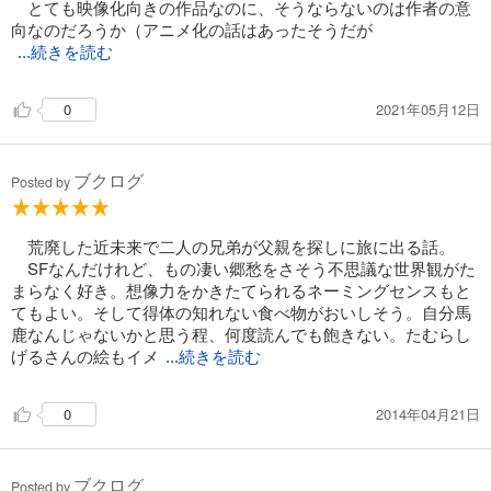
とても映像化向きの作品なのに、そうならないのは作者の意
向なのだろうか（アニメ化の話はあったそうだが
...続きを読む
2021年05月12日
0
ブクログ
Posted by
荒廃した近未来で二人の兄弟が父親を探しに旅に出る話。
SFなんだけれど、もの凄い郷愁をさそう不思議な世界観がた
まらなく好き。想像力をかきたてられるネーミングセンスもと
てもよい。そして得体の知れない食べ物がおいしそう。自分馬
鹿なんじゃないかと思う程、何度読んでも飽きない。たむらし
げるさんの絵もイメ
...続きを読む
2014年04月21日
0
ブクログ
Posted by