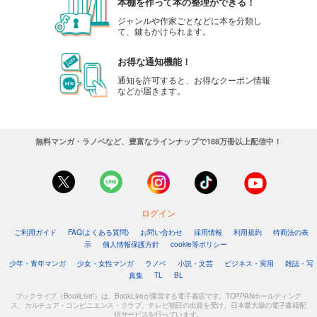
本棚を作って本の整理ができる！
ジャンルや作家ごとなどに本を分類し
て、鍵もかけられます。
お得な通知機能！
通知を許可すると、お得なクーポン情報
などが届きます。
無料マンガ・ラノベなど、豊富なラインナップで188万冊以上配信中！
ログイン
ご利用ガイド
FAQ(よくある質問)
お問い合わせ
採用情報
利用規約
特商法の表
示
個人情報保護方針
cookie等ポリシー
少年・青年マンガ
少女・女性マンガ
ラノベ
小説・文芸
ビジネス・実用
雑誌・写
真集
TL
BL
ブックライブ（BookLive!）は、BookLiveが運営する電子書店です。TOPPANホールディング
ス、カルチュア・コンビニエンス・クラブ、テレビ朝日の出資を受け、日本最大級の電子書籍配
信サービスを行っています。