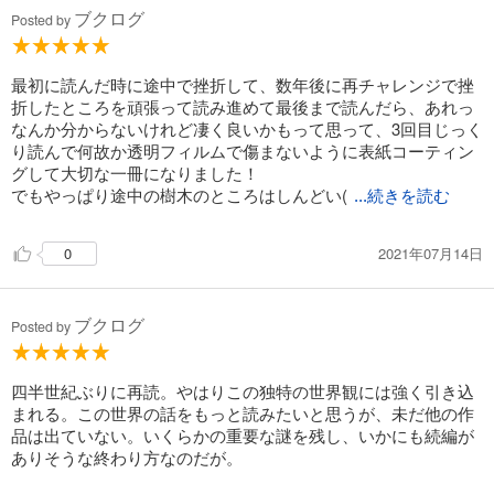
ブクログ
Posted by
最初に読んだ時に途中で挫折して、数年後に再チャレンジで挫
折したところを頑張って読み進めて最後まで読んだら、あれっ
なんか分からないけれど凄く良いかもって思って、3回目じっく
り読んで何故か透明フィルムで傷まないように表紙コーティン
グして大切な一冊になりました！
でもやっぱり途中の樹木のところはしんどい(
...続きを読む
2021年07月14日
0
ブクログ
Posted by
四半世紀ぶりに再読。やはりこの独特の世界観には強く引き込
まれる。この世界の話をもっと読みたいと思うが、未だ他の作
品は出ていない。いくらかの重要な謎を残し、いかにも続編が
ありそうな終わり方なのだが。