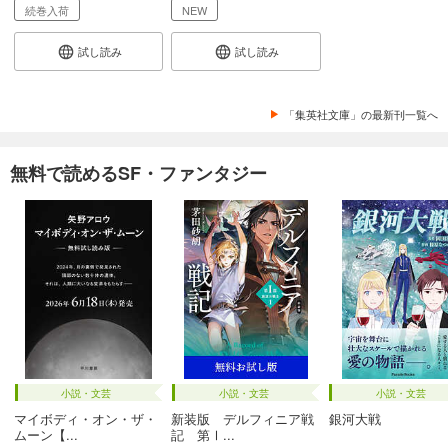
続巻入荷
NEW
試し読み
試し読み
「集英社文庫」の最新刊一覧へ
無料で読めるSF・ファンタジー
小説・文芸
小説・文芸
小説・文芸
マイボディ・オン・ザ・
新装版 デルフィニア戦
銀河大戦
ムーン【...
記 第Ⅰ...