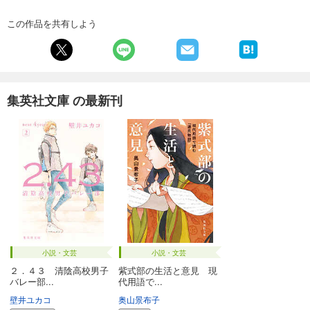
この作品を共有しよう
集英社文庫 の最新刊
小説・文芸
小説・文芸
２．４３ 清陰高校男子
紫式部の生活と意見 現
バレー部...
代用語で...
壁井ユカコ
奥山景布子