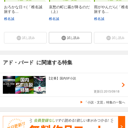
おろかな日々(「椎名誠
哀愁の町に霧が降るのだ
雨がやんだら(「
旅する...
（上）
旅する...
椎名誠
椎名誠
椎名誠
試し読み
試し読み
試し読み
アド・バード に関連する特集
【定番】国内SF小説
更新日:2015/09/18
「小説・文芸」特集の一覧へ