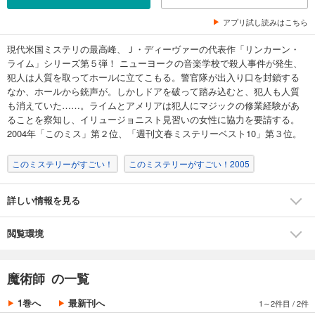
アプリ試し読みはこちら
現代米国ミステリの最高峰、Ｊ・ディーヴァーの代表作「リンカーン・
ライム」シリーズ第５弾！ ニューヨークの音楽学校で殺人事件が発生、
犯人は人質を取ってホールに立てこもる。警官隊が出入り口を封鎖する
なか、ホールから銃声が。しかしドアを破って踏み込むと、犯人も人質
も消えていた……。ライムとアメリアは犯人にマジックの修業経験があ
ることを察知し、イリュージョニスト見習いの女性に協力を要請する。
2004年「このミス」第２位、「週刊文春ミステリーベスト10」第３位。
このミステリーがすごい！
このミステリーがすごい！2005
詳しい情報を見る
閲覧環境
魔術師 の一覧
1巻へ
最新刊へ
1～2件目
/
2件