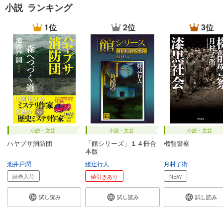
小説 ランキング
1位
2位
3位
小説・文芸
小説・文芸
小説・文芸
ハヤブサ消防団
「館シリーズ」１４冊合
機龍警察
本版
池井戸潤
綾辻行人
月村了衛
続巻入荷
値引きあり
NEW
試し読み
試し読み
試し読み