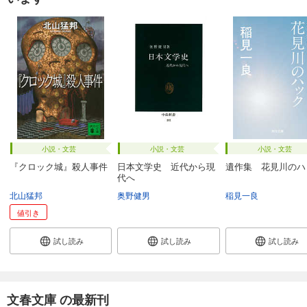
小説・文芸
小説・文芸
小説・文芸
『クロック城』殺人事件
日本文学史 近代から現
遺作集 花見川のハ
代へ
北山猛邦
奥野健男
稲見一良
値引き
試し読み
試し読み
試し読み
文春文庫 の最新刊