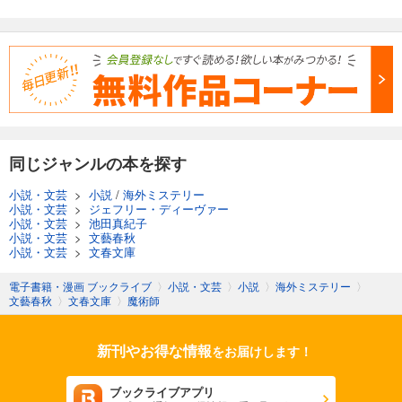
同じジャンルの本を探す
小説・文芸
>
小説
/
海外ミステリー
小説・文芸
>
ジェフリー・ディーヴァー
小説・文芸
>
池田真紀子
小説・文芸
>
文藝春秋
小説・文芸
>
文春文庫
電子書籍・漫画 ブックライブ
〉
小説・文芸
〉
小説
〉
海外ミステリー
〉
文藝春秋
〉
文春文庫
〉
魔術師
新刊やお得な情報
をお届けします！
ブックライブアプリ