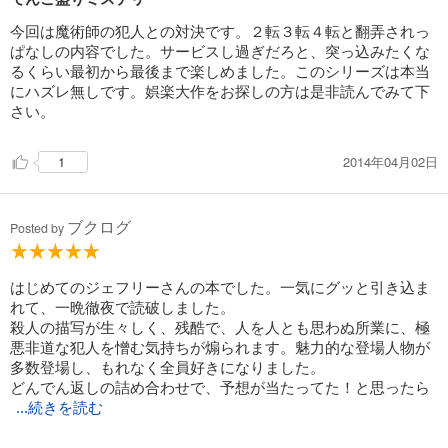
今回は魔術師の犯人との対決です。２転３転４転と翻弄されっ
ぱなしの内容でした。サービスし過ぎだろと、突っ込みたくな
るくらい最初から最後まで楽しめました。このシリーズは本当
にハズレ無しです。娯楽大作をお探しの方は是非読んでみて下
さい。
2014年04月02日
1
ブクログ
Posted by
はじめてのジェフリーさんの本でした。一気にグッと引き込ま
れて、一晩徹夜で読破しました。
殺人の描写が生々しく、残酷で、人を人とも思わぬ所業に、極
悪非道な犯人を憎む気持ちが煽られます。魅力的な登場人物が
多数登場し、もれなく全員好きになりました。
どんでん返しの詰め合わせで、予想が当たってた！と思ったら
...続きを読む