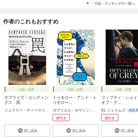
「小説」ランキングの一覧へ
作者のこれもおすすめ
小説・文芸
小説・文芸
小説・文芸
サプライズ・エンディン
トゥモロー・アンド・ト
フィフティ・シェイ
グス 罠
ゥモロー...
オブ・グ...
ジェフリー・ディーヴァー
池田真紀子
ガブリエル・ゼヴィン
池田真紀子
EL ジェイムズ
池田
値引き
値引き
試し読み
試し読み
試し読み