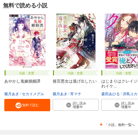
無料で読める小説
小説・文芸
小説・文芸
小説・文芸
あやかし鬼嫁婚姻譚
後宮悪女は逃げ出したい
はじまりはクレイジ
れイケ...
朧月あき
セカイメグル
朧月あき
宵マチ
森田あひる
冴島ユカ
試し読み
試し読み
無料で読む
増量中
増量中
「小説」無料一覧へ