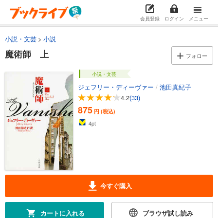
会員登録
ログイン
メニュー
小説・文芸
小説
魔術師 上
フォロー
小説・文芸
ジェフリー・ディーヴァー
/
池田真紀子
4.2
(33)
875
円 (税込)
4
pt
今すぐ購入
カートに入れる
ブラウザ試し読み