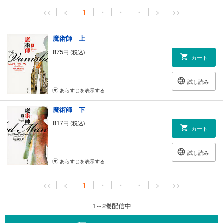
<<
<
1
・
・
・
>
>>
魔術師 上
875
円 (税込)
カート
試し読み
あらすじを表示する
魔術師 下
817
円 (税込)
カート
試し読み
あらすじを表示する
<<
<
1
・
・
・
>
>>
1～2巻配信中