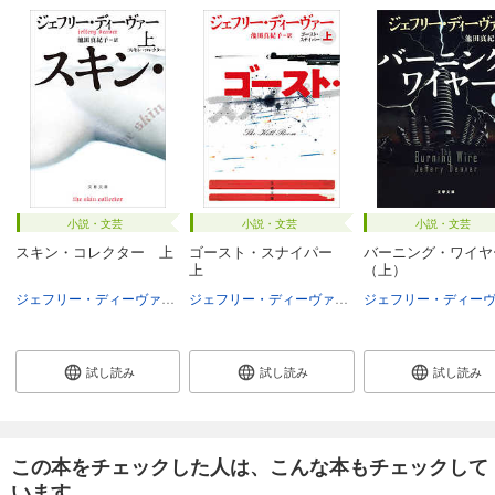
小説・文芸
小説・文芸
小説・文芸
スキン・コレクター 上
ゴースト・スナイパー
バーニング・ワイヤ
上
（上）
ジェフリー・ディーヴァー
池田真紀子
ジェフリー・ディーヴァー
池田真紀子
試し読み
試し読み
試し読み
この本をチェックした人は、こんな本もチェックして
います