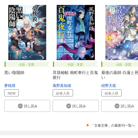
小説・文芸
小説・文芸
小説・文芸
黒い陰陽師
耳袋秘帖 南町奉行と百鬼
最後の薬師 白蓮と
夜行
い
夢枕獏
風野真知雄
紺野天龍
NEW
続巻入荷
続巻入荷
試し読み
試し読み
試し読み
「文春文庫」の最新刊一覧へ