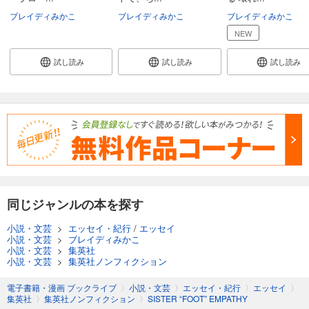
ブレイディみかこ
ブレイディみかこ
ブレイディみかこ
NEW
試し読み
試し読み
試し読み
同じジャンルの本を探す
小説・文芸
>
エッセイ・紀行
/
エッセイ
小説・文芸
>
ブレイディみかこ
小説・文芸
>
集英社
小説・文芸
>
集英社ノンフィクション
電子書籍・漫画 ブックライブ
〉
小説・文芸
〉
エッセイ・紀行
〉
エッセイ
〉
集英社
〉
集英社ノンフィクション
〉
SISTER “FOOT” EMPATHY