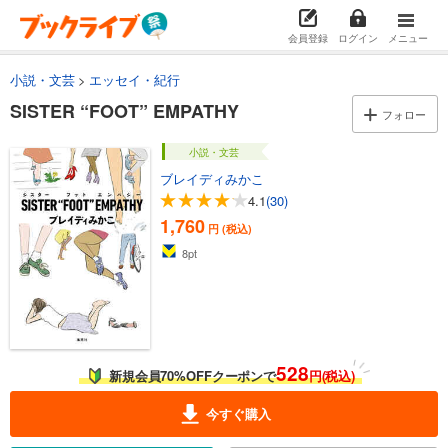
会員登録
ログイン
メニュー
小説・文芸
エッセイ・紀行
SISTER “FOOT” EMPATHY
フォロー
小説・文芸
ブレイディみかこ
4.1
(30)
1,760
円 (税込)
8
pt
528
新規会員70%OFFクーポンで
円(税込)
今すぐ購入