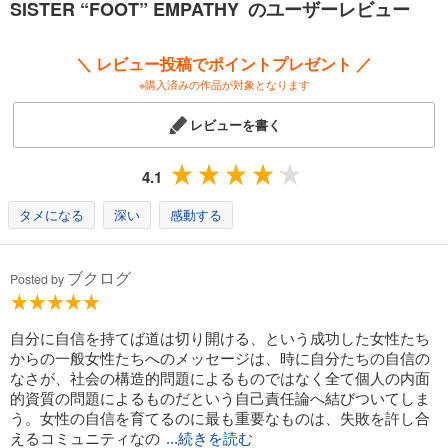
SISTER “FOOT” EMPATHY のユーザーレビュー
力が湧く39編を収録！
＼ レビュー投稿でポイントプレゼント ／
ブレイディみかこ
※購入済みの作品が対象となります
ライター・コラムニスト。1996年より英国在住。2017年、『子どもたち
の階級闘争 ブロークン・ブリテンの無料託児所から』（みすず書房）で
レビューを書く
第16回新潮ドキュメント賞受賞。'19年、『ぼくはイエローでホワイト
で、ちょっとブルー』（新潮社）で第73回毎日出版文化賞特別賞受賞、
第２回本屋大賞 ノンフィクション本大賞などを受賞。小説作品に『私労
4.1
働小説 ザ・シット・ジョブ』（KADOKAWA）、『両手にトカレフ』
（ポプラ社）、『リスペクト――Ｒ・Ｅ・Ｓ・Ｐ・Ｅ・Ｃ・Ｔ』（筑摩
タメになる
深い
感動する
書房）などがある。近著には『地べたから考える――世界はそこだけじ
ゃないから』（筑摩書房）。
ブクログ
Posted by
自分に自信を持てば道は切り開ける、という成功した女性たち
からの一般女性たちへのメッセージは、時に自分たちの自信の
なさが、社会の構造的問題によるものではなく全て個人の内面
的資質の問題によるものだという自己責任論へ結びついてしま
う。女性の自信を育てるのに最も重要なものは、失敗を許し合
えるコミュニティなの
...続きを読む