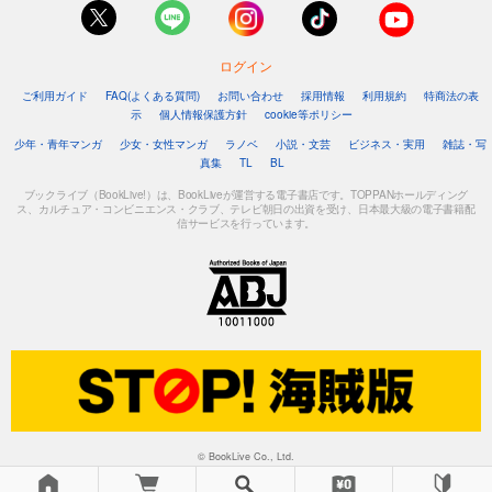
ログイン
ご利用ガイド
FAQ(よくある質問)
お問い合わせ
採用情報
利用規約
特商法の表
示
個人情報保護方針
cookie等ポリシー
少年・青年マンガ
少女・女性マンガ
ラノベ
小説・文芸
ビジネス・実用
雑誌・写
真集
TL
BL
ブックライブ（BookLive!）は、BookLiveが運営する電子書店です。TOPPANホールディング
ス、カルチュア・コンビニエンス・クラブ、テレビ朝日の出資を受け、日本最大級の電子書籍配
信サービスを行っています。
© BookLive Co., Ltd.