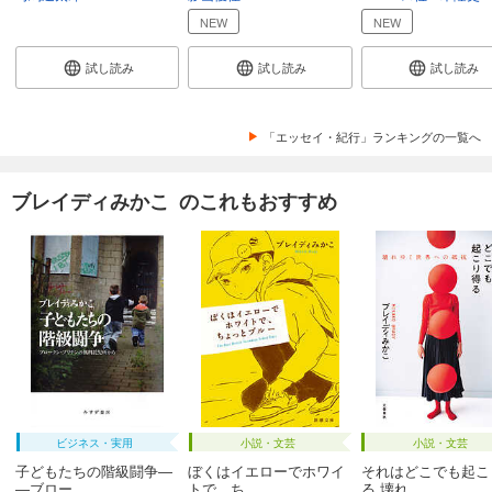
NEW
NEW
試し読み
試し読み
試し読み
「エッセイ・紀行」ランキングの一覧へ
ブレイディみかこ のこれもおすすめ
ビジネス・実用
小説・文芸
小説・文芸
子どもたちの階級闘争―
ぼくはイエローでホワイ
それはどこでも起こ
―ブロー...
トで、ち...
る 壊れ...