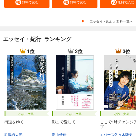
無料で読む
無料で読む
無料で読む
「エッセイ・紀行」無料一覧へ
エッセイ・紀行 ランキング
1位
2位
3位
小説・文芸
小説・文芸
小説・文芸
街道をゆく
影まで愛して
ここで1球チェンジ
プ
司馬遼太郎
影山優佳
エバース佐々木隆史