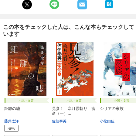
この本をチェックした人は、こんな本もチェックして
います
小説・文芸
小説・文芸
小説・文芸
距離の嘘
見参！ 寒月霞斬り 密
シリアの家族
命（一）...
藤井太洋
佐伯泰英
小松由佳
NEW