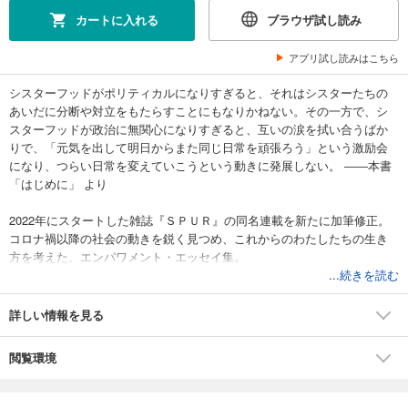
カートに入れる
ブラウザ試し読み
アプリ試し読みはこちら
シスターフッドがポリティカルになりすぎると、それはシスターたちの
あいだに分断や対立をもたらすことにもなりかねない。その一方で、シ
スターフッドが政治に無関心になりすぎると、互いの涙を拭い合うばか
りで、「元気を出して明日からまた同じ日常を頑張ろう」という激励会
になり、つらい日常を変えていこうという動きに発展しない。 ――本書
「はじめに」 より
2022年にスタートした雑誌『ＳＰＵＲ』の同名連載を新たに加筆修正。
コロナ禍以降の社会の動きを鋭く見つめ、これからのわたしたちの生き
方を考えた、エンパワメント・エッセイ集。
...続きを読む
◎アイスランド発「ウィメンズ・ストライキ」の“共謀”に学ぼう
◎シスターフッドのドレスコードはむしろ「差異万歳！」
詳しい情報を見る
◎完璧じゃないわたしたちでいい
◎焼き芋とドーナツ。食べ物から考える女性の労働環境
閲覧環境
◎古い定説を覆すママアスリートの存在
・・・・・・etc.
無駄に分断されず、共に地べたに足をつけてつながる。前に進むための