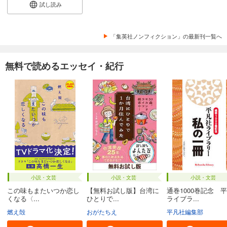
試し読み
「集英社ノンフィクション」の最新刊一覧へ
無料で読めるエッセイ・紀行
小説・文芸
小説・文芸
小説・文芸
この味もまたいつか恋し
【無料お試し版】台湾に
通巻1000巻記念 
くなる〈...
ひとりで...
ライブラ...
燃え殻
おがたちえ
平凡社編集部