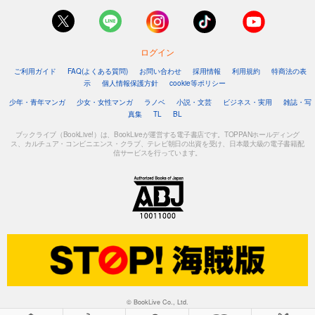
ログイン
ご利用ガイド
FAQ(よくある質問)
お問い合わせ
採用情報
利用規約
特商法の表
示
個人情報保護方針
cookie等ポリシー
少年・青年マンガ
少女・女性マンガ
ラノベ
小説・文芸
ビジネス・実用
雑誌・写
真集
TL
BL
ブックライブ（BookLive!）は、BookLiveが運営する電子書店です。TOPPANホールディング
ス、カルチュア・コンビニエンス・クラブ、テレビ朝日の出資を受け、日本最大級の電子書籍配
信サービスを行っています。
© BookLive Co., Ltd.