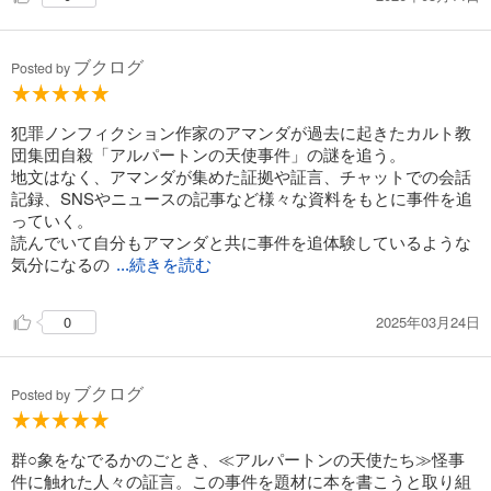
ブクログ
Posted by
犯罪ノンフィクション作家のアマンダが過去に起きたカルト教
団集団自殺「アルパートンの天使事件」の謎を追う。
地文はなく、アマンダが集めた証拠や証言、チャットでの会話
記録、SNSやニュースの記事など様々な資料をもとに事件を追
っていく。
読んでいて自分もアマンダと共に事件を追体験しているような
気分になるの
...続きを読む
2025年03月24日
0
ブクログ
Posted by
群○象をなでるかのごとき、≪アルパートンの天使たち≫怪事
件に触れた人々の証言。この事件を題材に本を書こうと取り組