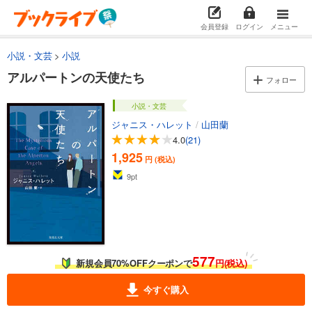
会員登録
ログイン
メニュー
小説・文芸
小説
アルパートンの天使たち
フォロー
小説・文芸
ジャニス・ハレット
/
山田蘭
4.0
(21)
1,925
円 (税込)
9
pt
577
新規会員70%OFFクーポンで
円(税込)
今すぐ購入