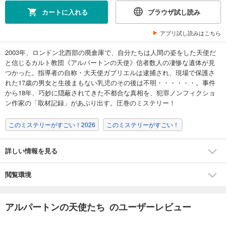
カートに入れる
ブラウザ試し読み
アプリ試し読みはこちら
2003年、ロンドン北西部の廃倉庫で、自分たちは人間の姿をした天使だ
と信じるカルト教団《アルパートンの天使》信者数人の凄惨な遺体が見
つかった。指導者の自称・大天使ガブリエルは逮捕され、現場で保護さ
れた17歳の男女と生後まもない乳児のその後は不明・・・・・・。事件
から18年、巧妙に隠蔽されてきた不都合な真相を、犯罪ノンフィクショ
ン作家の「取材記録」があぶり出す。圧巻のミステリー！
このミステリーがすごい！2026
このミステリーがすごい！
詳しい情報を見る
閲覧環境
アルパートンの天使たち のユーザーレビュー