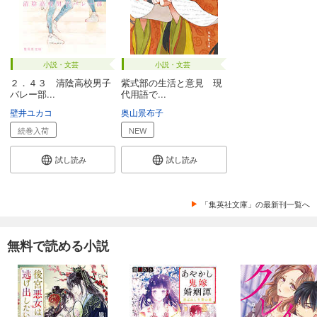
小説・文芸
小説・文芸
２．４３ 清陰高校男子
紫式部の生活と意見 現
バレー部...
代用語で...
壁井ユカコ
奥山景布子
続巻入荷
NEW
試し読み
試し読み
「集英社文庫」の最新刊一覧へ
無料で読める小説