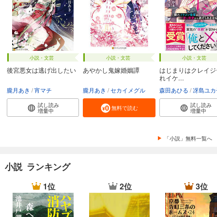
小説・文芸
小説・文芸
小説・文芸
後宮悪女は逃げ出したい
あやかし鬼嫁婚姻譚
はじまりはクレイジ
れイケ...
朧月あき
宵マチ
朧月あき
セカイメグル
森田あひる
冴島ユカ
試し読み
試し読み
無料で読む
増量中
増量中
「小説」無料一覧へ
小説 ランキング
1位
2位
3位