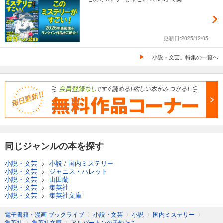
更新日:2025/12/05
「小説・文芸」特集の一覧へ
同じジャンルの本を探す
小説・文芸
>
小説
/
国内ミステリー
小説・文芸
>
ジャニス・ハレット
小説・文芸
>
山田蘭
小説・文芸
>
集英社
小説・文芸
>
集英社文庫
電子書籍・漫画 ブックライブ
〉
小説・文芸
〉
小説
〉
国内ミステリー
〉
集英社
〉
集英社文庫
〉
アルパートンの天使たち