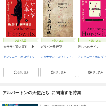
小説・文芸
小説・文芸
小説・文芸
カササギ殺人事件 上
ガリバー旅行記
殺しへのライン
アンソニー・ホロヴィッツ
山田蘭
ジョナサン・スウィフト
山田蘭
試し読み
試し読み
試し読み
アルパートンの天使たち に関連する特集
「このミステリーがすごい！2026」特集