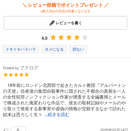
＼ レビュー投稿でポイントプレゼント ／
※購入済みの作品が対象となります
レビューを書く
4.0
ドキドキハラハラ
タメになる
切ない
ブクログ
Posted by
18年前にロンドン北西部で起きたカルト教団『アルパートン
の天使』信者達の集団自殺事件に隠された不都合の真相を一人
の女性犯罪ノンフィクション作家が捜査する全編書簡とメール
で構成された風変わりな作品で、彼女の取材記録やメールのや
り取りで発覚する新事実や虚偽の情報が交錯するなかで訪れた
結末は恐ろしく生々
...続きを読む
2026年03月14日
0