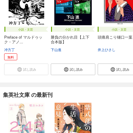
小説・文芸
小説・文芸
小説・文芸
Preface of マルドゥッ
勝負の分かれ目【上下
頭痛肩こり樋口一葉
ク・アノ...
合本版】
冲方丁
下山進
井上ひさし
無料
試し読み
試し読み
試し読み
集英社文庫 の最新刊