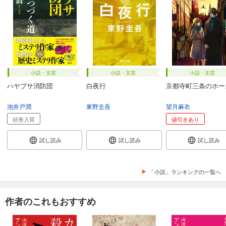
小説・文芸
小説・文芸
小説・文芸
ハヤブサ消防団
白夜行
京都寺町三条のホー
池井戸潤
東野圭吾
望月麻衣
続巻入荷
値引きあり
試し読み
試し読み
試し読み
「小説」ランキングの一覧へ
作者のこれもおすすめ