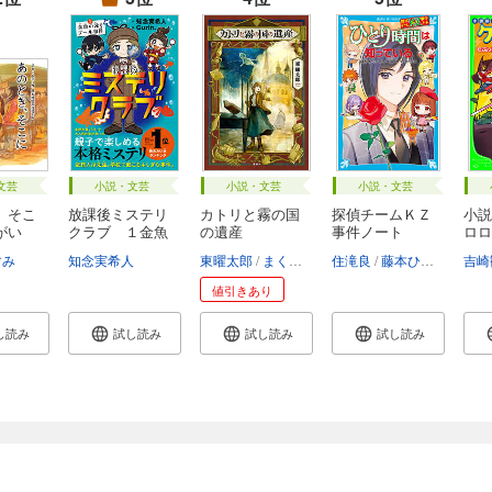
文芸
小説・文芸
小説・文芸
小説・文芸
、そこ
放課後ミステリ
カトリと霧の国
探偵チームＫＺ
小説
がい
クラブ １金魚
の遺産
事件ノート
ロロ
の...
ん...
すみ
知念実希人
東曜太郎
まくらくらま
住滝良
藤本ひとみ
駒形
吉崎
値引きあり
し読み
試し読み
試し読み
試し読み