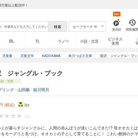
8万冊以上配信中！
Get!
セーフサーチ 中
来店pt
閲覧履
ビジネス
BL
TL
ラノベ
小説・文芸
実用
児童書
児童文学
KADOKAWA
角川つばさ文庫
新訳 ジャングル・ブッ
訳 ジャングル・ブック
小説・文芸
プリング
/
山田蘭
/
姫川明月
円 (税込)
3
pt
0件
カミが暮らすジャングルに、人間の赤んぼうが迷いこんできた!? 母オオカミは
子をモーグリと名づけ、オオカミの子として育てることに！ こわい教師のク