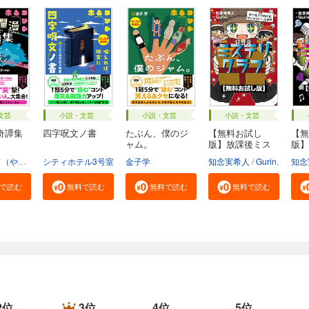
文芸
小説・文芸
小説・文芸
小説・文芸
奇譚集
四字呪文ノ書
たぶん、僕のジ
【無料お試し
【無
ャム。
版】放課後ミス
版】
テリ...
テリ.
本間キッド（や団）
シティホテル3号室
金子学
知念実希人
Gurin.
知念
で読む
無料で読む
無料で読む
無料で読む
2位
3位
4位
5位