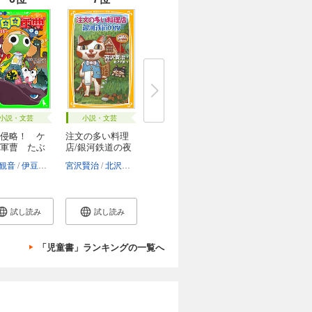
小説・文芸
小説・文芸
侵略！ ケ
注文の多い料理
軍曹 たぶ
店/銀河鉄道の夜
観音
伊豆平成
愛姫みかん
宮沢賢治
北沢夕芸
試し読み
試し読み
「児童書」ランキングの一覧へ