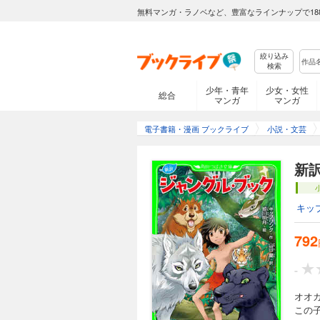
無料マンガ・ラノベなど、豊富なラインナップで18
絞り込み
検索
少年・青年
少女・女性
総合
マンガ
マンガ
電子書籍・漫画 ブックライブ
小説・文芸
新
キッ
792
-
オオ
この