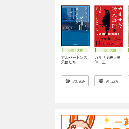
小説・文芸
小説・文芸
アルパートンの
カササギ殺人事
天使たち
件 上
試し読み
試し読み