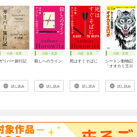
小説・文芸
小説・文芸
小説・文芸
小説・文芸
ガリバー旅行記
殺しへのライン
死はすぐそばに
シートン動物記
「オオカミ王ロ
ボ」 8
試し読み
試し読み
試し読み
試し読み