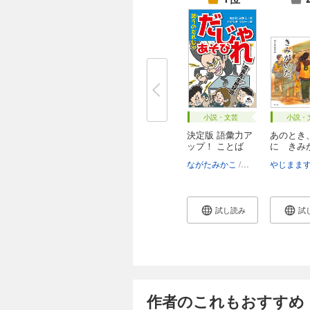
小説・文芸
小説・
決定版 語彙力ア
あのとき
ップ！ ことば
に きみ
あ...
た。
ながたみかこ
イケウチリリー
やじまま
試し読み
試
作者のこれもおすすめ