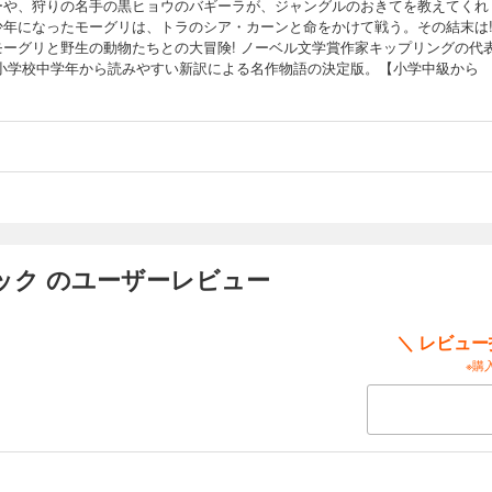
ーや、狩りの名手の黒ヒョウのバギーラが、ジャングルのおきてを教えてくれ
少年になったモーグリは、トラのシア・カーンと命をかけて戦う。その結末は!
モーグリと野生の動物たちとの大冒険! ノーベル文学賞作家キップリングの代
 小学校中学年から読みやすい新訳による名作物語の決定版。【小学中級から
】
ック のユーザーレビュー
＼ レビュ
※購