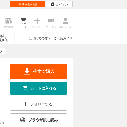
無料会員登録
ログイン
歴
My本棚
カート
フォロー
クーポン
Myページ
雑誌
はじめての方へ
ご利用ガイド
写真集
ク
今すぐ購入
カートに入れる
フォローする
、
ブラウザ試し読み
マの