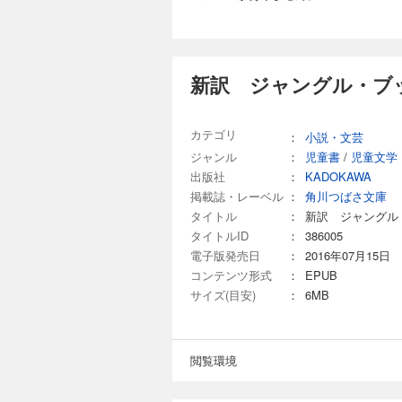
新訳 ジャングル・ブ
カテゴリ
：
小説・文芸
ジャンル
：
児童書
/
児童文学
出版社
：
KADOKAWA
掲載誌・レーベル
：
角川つばさ文庫
タイトル
：
新訳 ジャングル
タイトルID
：
386005
電子版発売日
：
2016年07月15日
コンテンツ形式
：
EPUB
サイズ(目安)
：
6MB
閲覧環境