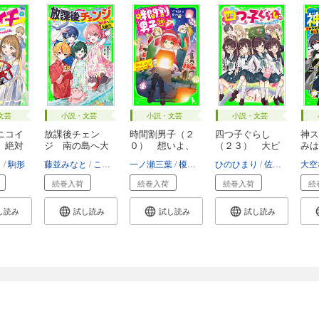
文芸
小説・文芸
小説・文芸
小説・文芸
ニコイ
放課後チェン
時間割男子（２
四つ子ぐらし
神ス
 絶対
ジ 南の島へ大
０） 想いよ、
（２３） 大ピ
みは
旅行...
と...
ンチ...
り
駒形
藤並みなと
こよせ
一ノ瀬三葉
榎のと
ひのひまり
佐倉おりこ
大空
続巻入荷
続巻入荷
続巻入荷
続
し読み
試し読み
試し読み
試し読み