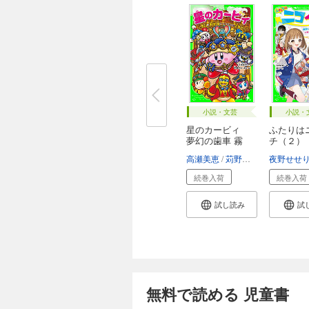
小説・文芸
小説・
星のカービィ
ふたりは
夢幻の歯車 霧
チ（２）
に...
ヒ...
高瀬美恵
苅野タウ
ぽと
夜野せせ
続巻入荷
続巻入荷
試し読み
試
無料で読める 児童書