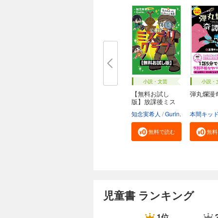
小説・文芸
小説・
【無料お試し
弾丸爛漫
版】放課後ミス
テリ...
知念実希人
Gurin.
無料で読む
無料
児童書 ランキング
1位