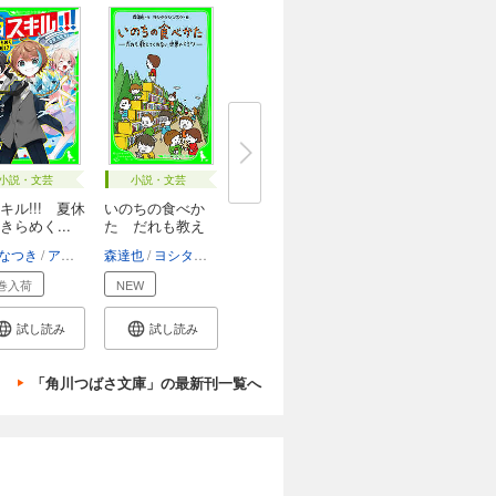
小説・文芸
小説・文芸
キル!!! 夏休
いのちの食べか
きらめく...
た だれも教え
て...
なつき
アルセチカ
森達也
ヨシタケシンスケ
巻入荷
NEW
試し読み
試し読み
「角川つばさ文庫」の最新刊一覧へ