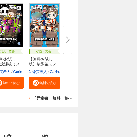
小説・文芸
小説・文芸
料お試し
【無料お試し
放課後ミス
版】放課後ミス
..
テリ...
実希人
Gurin.
知念実希人
Gurin.
無料で読む
無料で読む
「児童書」無料一覧へ
6位
7位