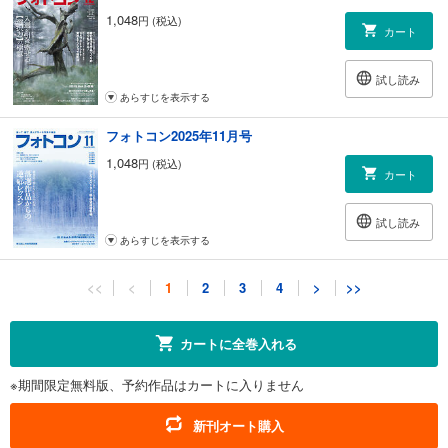
1,048
円 (税込)
カート
試し読み
あらすじを表示する
フォトコン2025年11月号
1,048
円 (税込)
カート
試し読み
あらすじを表示する
フォトコン2025年10月号
<<
<
1
2
3
4
>
>>
1,048
円 (税込)
カート
カートに全巻入れる
試し読み
※期間限定無料版、予約作品はカートに入りません
あらすじを表示する
フォトコン2025年9月号
新刊オート購入