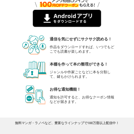
フォトコン2024年2月号
1,048
円 (税込)
カート
試し読み
あらすじを表示する
通信を気にせずにサクサク読める！
フォトコン2024年1月号
作品をダウンロードすれば、いつでもど
こでも読書が楽しめます。
1,048
円 (税込)
カート
本棚を作って本の整理ができる！
試し読み
ジャンルや作家ごとなどに本を分類し
あらすじを表示する
て、鍵もかけられます。
フォトコン2023年12月号
お得な通知機能！
1,048
円 (税込)
通知を許可すると、お得なクーポン情報
カート
などが届きます。
試し読み
あらすじを表示する
無料マンガ・ラノベなど、豊富なラインナップで188万冊以上配信中！
フォトコン2023年11月号