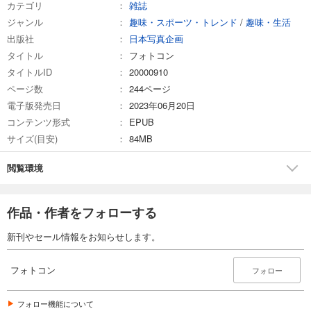
カテゴリ
雑誌
ジャンル
趣味・スポーツ・トレンド
/
趣味・生活
試し読み
出版社
日本写真企画
あらすじを表示する
タイトル
フォトコン
フォトコン2025年5月号
タイトルID
20000910
1,048
円 (税込)
ページ数
244ページ
カート
電子版発売日
2023年06月20日
コンテンツ形式
EPUB
試し読み
サイズ(目安)
84MB
あらすじを表示する
フォトコン2025年4月号
閲覧環境
1,048
円 (税込)
カート
作品・作者をフォローする
試し読み
新刊やセール情報をお知らせします。
あらすじを表示する
フォトコン2025年3月号
フォトコン
フォロー
1,048
円 (税込)
カート
フォロー機能について