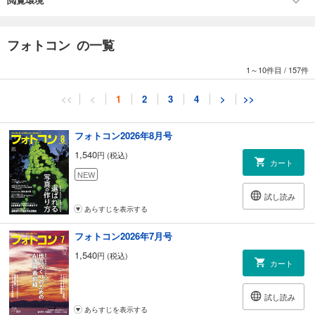
せる 川窪葉子／三谷飾屋
047 特集3 写真を見て・読んで・考える 6人の写真家が「圧倒的」を表現
する 星野佑佳／高橋真澄／長倉洋海／小林紀晴／水谷たかひと／早坂華
フォトコン の一覧
乃
060 特集4 背景のボケ・明るさ・色・画角を使いこなして主役を引き立て
1～10件目
/
157件
る!ポートレートは背景描写で決める! 萩原和幸
068 特集5 見る人の目を引くのはこれだった!「違和感」が作品を面白く
<<
<
1
2
3
4
>
>>
する 鈴木サトル
076 被写体＋？＝印象 表現の方程式 第7回「滝＋？＝水の形の変化」 朝
田理恵
フォトコン2026年8月号
080 身近な人こそ上手く撮りたい!!!知っておくと便利なポートレート術
1,540
円 (税込)
LESSON7「曇りや雨の日は絵作りがポイント」 鈴木知子
カート
082 「風光の峰 雲上の渓 黒部源流の山々」 秦 達夫
NEW
087 「帝国ホテルの記憶 IMPERIAL Legacy」 佐藤倫子
試し読み
091 「聳えると崩れるは表裏一体」 竹下光士
あらすじを表示する
095 カメラの機能で今こんな写真が撮れる！きょうの機能 第7回「ＡＩノ
イズ除去」 吉森信哉
フォトコン2026年7月号
096 プロに聞く!新製品速報 キヤノンEOS R100 キヤノンRF28ミリ F2.8
1,540
円 (税込)
STM 富士フイルム X-S20 杉本利彦／吉森信哉
カート
100 モノクロ作品招待席 審査・選評 立木義浩
112 モノクロ作品招待席 応募規定
試し読み
114 立木義浩インタビュー 最新作品集『七つの真実にまさるひとつのき
あらすじを表示する