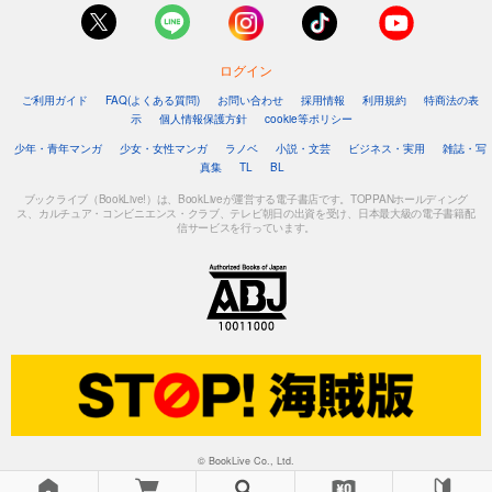
1,048
円 (税込)
カート
ログイン
試し読み
あらすじを表示する
ご利用ガイド
FAQ(よくある質問)
お問い合わせ
採用情報
利用規約
特商法の表
示
個人情報保護方針
cookie等ポリシー
フォトコン2023年10月号
少年・青年マンガ
少女・女性マンガ
ラノベ
小説・文芸
ビジネス・実用
雑誌・写
1,048
真集
TL
BL
円 (税込)
カート
ブックライブ（BookLive!）は、BookLiveが運営する電子書店です。TOPPANホールディング
ス、カルチュア・コンビニエンス・クラブ、テレビ朝日の出資を受け、日本最大級の電子書籍配
信サービスを行っています。
試し読み
あらすじを表示する
フォトコン2023年9月号
1,048
円 (税込)
カート
試し読み
あらすじを表示する
フォトコン2023年8月号
© BookLive Co., Ltd.
1,048
円 (税込)