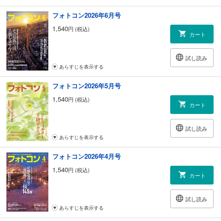
れいな嘘を』
118 ネイチャーフォトの部 今月の審査・選評 前川貴行
フォトコン2026年6月号
138 自由作品の部 今月の審査・選評 林 義勝
1,540
円 (税込)
158 組写真の部 審査・選評 小澤太一
カート
170 秦 達夫写真集 『風光の峰 雲上の渓 黒部源流の山々』
171 自由の部 審査・選評 鈴木サトル
試し読み
181 こうすればよくなる【自由の部】
あらすじを表示する
184 チームチャンピオンズカップ２０２３出場チーム決定！
185 ネイチャーの部 審査・選評 酒井梨恵
フォトコン2026年5月号
195 こうすればよくなる【ネイチャーの部】
198 コンテストトピックス 発表!全国写真コンテスト入賞作品
1,540
円 (税込)
カート
199 第16回夕陽丘うえまち 写真コンテスト
202 第70回記念群馬県写真展覧会
204 第45回二科会写真部 愛知支部公募
試し読み
206 第61回北九州芸術祭総合美術展 写真部門
あらすじを表示する
208 中谷吉隆の「フォトハイ句!」
フォトコン2026年4月号
210 一生懸命フォトグラファー列伝 第259回「YUANさん」 神立尚紀
218 「一意専心」フォトグラファーたちの信念 第7回「馬と人」 中西祐
1,540
円 (税込)
カート
介
220 こんな失敗、していませんか？写真活動コミュニケーションガイド
第3章 撮影する相手とのコミュニケーション ①撮影前のやり取りの注意
試し読み
点 葛原よしひろ
あらすじを表示する
222 写真展スケジュール