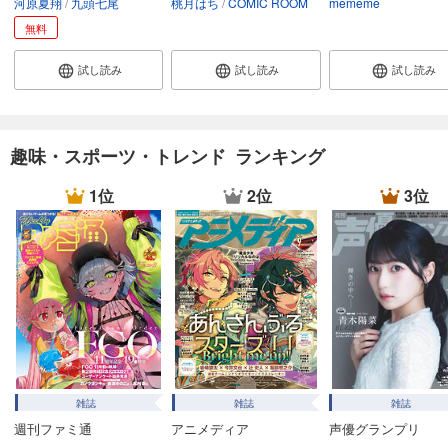
河原夏翔
九頭七尾
桃月はち
COMIC ROOM
mememe
試し読み
あらすじを表示する
無料
フォトコン2024年11月号
試し読み
試し読み
試し読み
1,048
円 (税込)
カート
試し読み
趣味・スポーツ・トレンド ランキング
あらすじを表示する
1位
2位
3位
フォトコン2024年10月号
1,048
円 (税込)
カート
試し読み
あらすじを表示する
フォトコン2024年9月号
1,048
円 (税込)
カート
雑誌
雑誌
雑誌
週刊ファミ通
アニメディア
声優グランプリ
試し読み