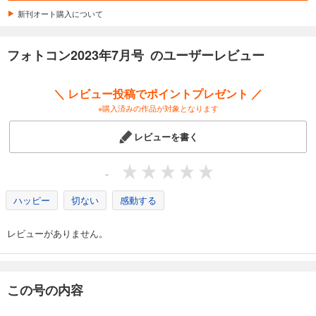
1,048
円 (税込)
カート
新刊オート購入について
試し読み
フォトコン2023年7月号 のユーザーレビュー
あらすじを表示する
フォトコン2025年8月号
＼ レビュー投稿でポイントプレゼント ／
1,048
円 (税込)
※購入済みの作品が対象となります
カート
レビューを書く
試し読み
あらすじを表示する
-
フォトコン2025年7月号
ハッピー
切ない
感動する
1,048
円 (税込)
カート
レビューがありません。
試し読み
あらすじを表示する
フォトコン2025年6月号
この号の内容
1,048
円 (税込)
カート