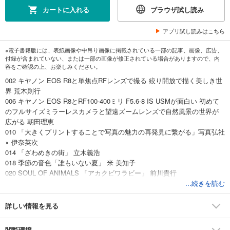
カートに入れる
ブラウザ試し読み
アプリ試し読みはこちら
※電子書籍版には、表紙画像や中吊り画像に掲載されている一部の記事、画像、広告、
付録が含まれていない、または一部の画像が修正されている場合がありますので、内
容をご確認の上、お楽しみください。
002 キヤノン EOS R8と単焦点RFレンズで撮る 絞り開放で描く美しき世
界 荒木則行
006 キヤノン EOS R8とRF100-400ミリ F5.6-8 IS USMが面白い 初めて
のフルサイズミラーレスカメラと望遠ズームレンズで自然風景の世界が
広がる 朝田理恵
010 「大きくプリントすることで写真の魅力の再発見に繋がる」写真弘社
× 伊奈英次
014 「ざわめきの街」 立木義浩
018 季節の音色「誰もいない夏」 米 美知子
020 SOUL OF ANIMALS 「アカクビワラビー」 前川貴行
024 新・農業女子に会いたい「山内美香／須賀恵美」 山岸 伸
...続きを読む
026 特集1 入賞作品からヒントを探る 感動力が倍増する「祭り写真」の
撮り方
詳しい情報を見る
038 『写真ライフ』夏号
039 特集2 センスが問われる作品づくり 洒落たリフレクション写真で魅
閲覧環境