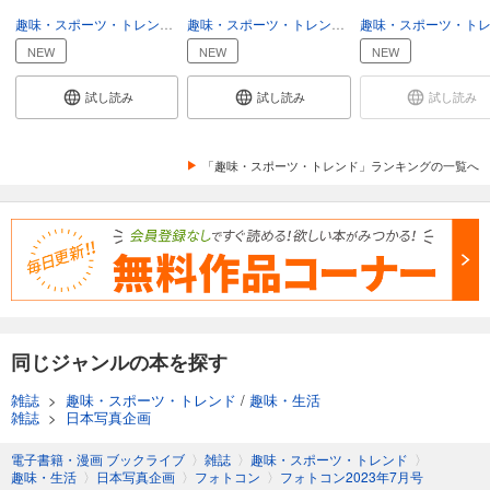
あらすじを表示する
趣味・スポーツ・トレンド
趣味・生活
趣味・スポーツ・トレンド
趣味・生活
フォトコン2024年8月号
NEW
NEW
NEW
1,048
円 (税込)
カート
試し読み
試し読み
試し読み
試し読み
あらすじを表示する
「趣味・スポーツ・トレンド」ランキングの一覧へ
フォトコン2024年7月号
1,048
円 (税込)
カート
試し読み
あらすじを表示する
フォトコン2024年6月号
同じジャンルの本を探す
1,048
円 (税込)
雑誌
>
趣味・スポーツ・トレンド
/
趣味・生活
カート
雑誌
>
日本写真企画
試し読み
電子書籍・漫画 ブックライブ
〉
雑誌
〉
趣味・スポーツ・トレンド
〉
あらすじを表示する
趣味・生活
〉
日本写真企画
〉
フォトコン
〉
フォトコン2023年7月号