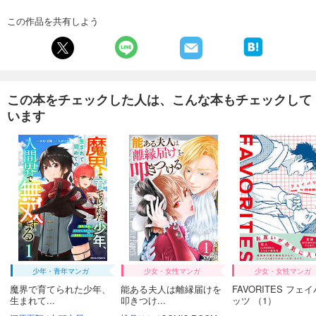
試し読み
この作品を共有しよう
あらすじを表示する
フォトコン2025年2月号
1,048
円 (税込)
カート
この本をチェックした人は、こんな本もチェックして
います
試し読み
あらすじを表示する
フォトコン2025年1月号
1,048
円 (税込)
カート
試し読み
あらすじを表示する
フォトコン2024年12月号
少年・青年マンガ
少女・女性マンガ
少女・女性マンガ
1,048
円 (税込)
カート
魔界で育てられた少年、
能ある夫人は離縁届けを
FAVORITES フェ
生まれて...
叩きつけ...
ッツ （1）