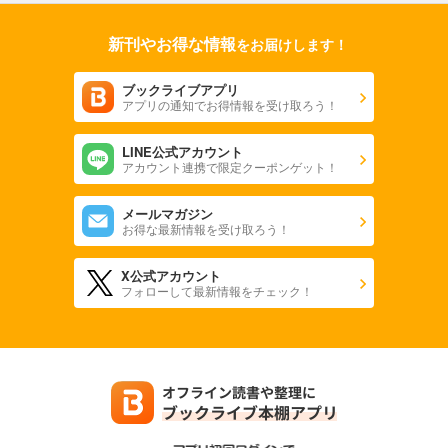
フォトコン2024年5月号
新刊やお得な情報
をお届けします！
1,048
円 (税込)
カート
ブックライブアプリ
アプリの通知でお得情報を受け取ろう！
試し読み
あらすじを表示する
LINE公式アカウント
フォトコン2024年4月号
アカウント連携で限定クーポンゲット！
1,048
円 (税込)
カート
メールマガジン
お得な最新情報を受け取ろう！
試し読み
あらすじを表示する
X公式アカウント
フォローして最新情報をチェック！
フォトコン2024年3月号
1,048
円 (税込)
カート
試し読み
あらすじを表示する