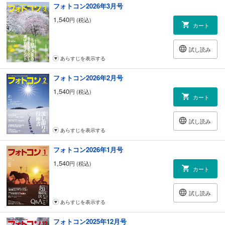
フォトコン2026年3月号
228 ニュースファイル【写真界の話題】今月の新刊／川津悦子のニューヨ
ーク便り
1,540
円 (税込)
カート
230 二科会写真部通信
232 新製品ニュース
233 全国写真コンテストガイド
試し読み
240 【応募規定】フォトハイ句!
あらすじを表示する
241 フォトコンG 作家プロフィール／愛読者プレゼント
242 【応募規定】月例コンテスト
フォトコン2026年2月号
1,540
円 (税込)
カート
試し読み
あらすじを表示する
フォトコン2026年1月号
1,540
円 (税込)
カート
試し読み
あらすじを表示する
フォトコン2025年12月号