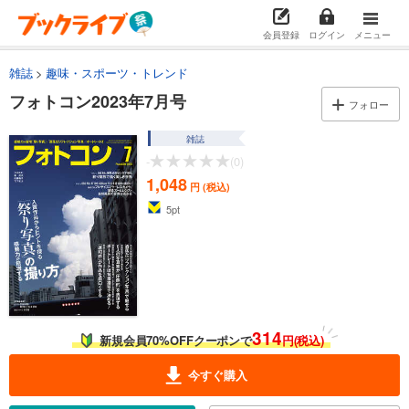
会員登録
ログイン
メニュー
雑誌
趣味・スポーツ・トレンド
フォトコン2023年7月号
フォロー
雑誌
-
(0)
1,048
円 (税込)
5
pt
314
新規会員70%OFFクーポンで
円(税込)
今すぐ購入