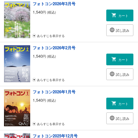
フォトコン2026年3月号
261 ［応募規定］フォトハイ句!
262 ［応募規定］月例コンテスト
1,540
円 (税込)
カート
連載
005 Happy Dialogue 安田菜津紀
試し読み
第4回「元気いっぱいのトーイくん（カンボジア）」
あらすじを表示する
070 目指せテッペン! フォトコン入賞大作戦 四方伸季
第4回「ヤッツケ写真術～失敗しない極意」を目指す
フォトコン2026年2月号
074 ダメ出しから始める「上級者への道」 鳥越 修
1,540
円 (税込)
078 中谷吉隆の「フォトハイ句!」
カート
080 一生懸命フォトグラファー列伝 神立尚紀
第220回「石井 清」
試し読み
088 写真に感謝。
あらすじを表示する
山野博人／北野真弓／守田陽子／中西敬三
098 失敗が生んだ成功
フォトコン2026年1月号
第4回 山之内 徹
1,540
円 (税込)
152 写真ライフを謳歌する若者たちの5ルール
カート
File.4 : 山口美桜さん
192 カメラの流儀 上野 隆
試し読み
第4回「フルサイズだから高画質?」
あらすじを表示する
223 八丁堀駅前留学
知っていれば撮れる! 英語＆中国語講座 協力 : KYON.J
フォトコン2025年12月号