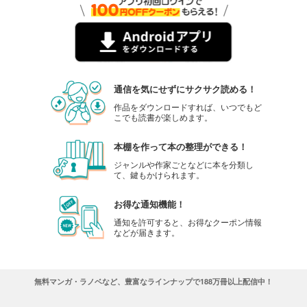
フォトコン2024年2月号
1,048
円 (税込)
カート
試し読み
あらすじを表示する
通信を気にせずにサクサク読める！
フォトコン2024年1月号
作品をダウンロードすれば、いつでもど
こでも読書が楽しめます。
1,048
円 (税込)
カート
本棚を作って本の整理ができる！
試し読み
ジャンルや作家ごとなどに本を分類し
あらすじを表示する
て、鍵もかけられます。
フォトコン2023年12月号
お得な通知機能！
1,048
円 (税込)
通知を許可すると、お得なクーポン情報
カート
などが届きます。
試し読み
あらすじを表示する
無料マンガ・ラノベなど、豊富なラインナップで188万冊以上配信中！
フォトコン2023年11月号