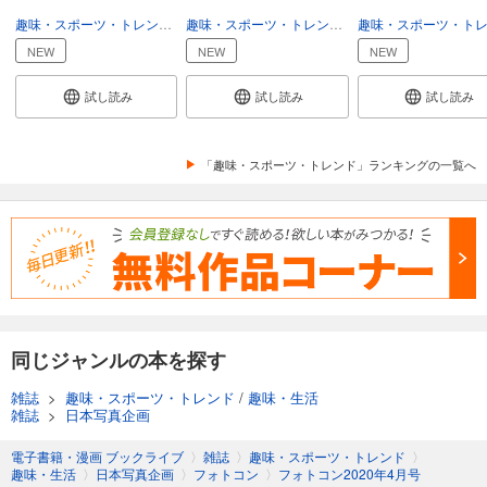
あらすじを表示する
趣味・スポーツ・トレンド
趣味・生活
趣味・スポーツ・トレンド
趣味・生活
フォトコン2024年8月号
NEW
NEW
NEW
1,048
円 (税込)
カート
試し読み
試し読み
試し読み
試し読み
あらすじを表示する
「趣味・スポーツ・トレンド」ランキングの一覧へ
フォトコン2024年7月号
1,048
円 (税込)
カート
試し読み
あらすじを表示する
フォトコン2024年6月号
同じジャンルの本を探す
1,048
円 (税込)
雑誌
>
趣味・スポーツ・トレンド
/
趣味・生活
カート
雑誌
>
日本写真企画
試し読み
電子書籍・漫画 ブックライブ
〉
雑誌
〉
趣味・スポーツ・トレンド
〉
あらすじを表示する
趣味・生活
〉
日本写真企画
〉
フォトコン
〉
フォトコン2020年4月号