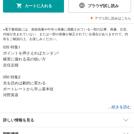
カートに入れる
ブラウザ試し読み
アプリ試し読みはこちら
※電子書籍版には、表紙画像や中吊り画像に掲載されている一部の記事、画像、広告、
付録が含まれていない、または一部の画像が修正されている場合がありますので、内
容をご確認の上、お楽しみください。
035 特集1
ポイントを押さえればカンタン!
確実に撮れる花の狙い方
吉住志穂
050 特集2
光を読めば劇的に変わる
ポートレートから学ぶ基本技
河野英喜
060 特集3
...続きを読む
実は何もわかっていなかった!
今日からできる【組写真】攻略作戦
詳しい情報を見る
092 特集4
閲覧環境