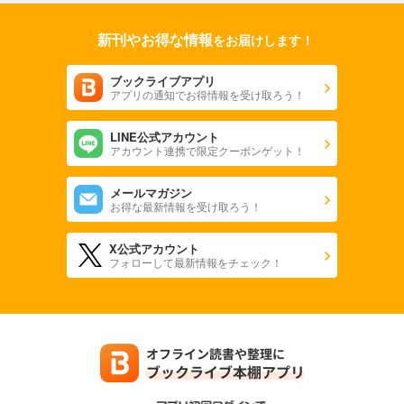
フォトコン2024年5月号
新刊やお得な情報
をお届けします！
1,048
円 (税込)
カート
ブックライブアプリ
アプリの通知でお得情報を受け取ろう！
試し読み
あらすじを表示する
LINE公式アカウント
フォトコン2024年4月号
アカウント連携で限定クーポンゲット！
1,048
円 (税込)
カート
メールマガジン
お得な最新情報を受け取ろう！
試し読み
あらすじを表示する
X公式アカウント
フォローして最新情報をチェック！
フォトコン2024年3月号
1,048
円 (税込)
カート
試し読み
あらすじを表示する