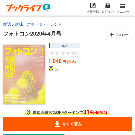
会員登録
ログイン
メニュー
雑誌
趣味・スポーツ・トレンド
フォトコン2020年4月号
フォロー
雑誌
-
(0)
1,048
円 (税込)
5
pt
314
新規会員70%OFFクーポンで
円(税込)
今すぐ購入