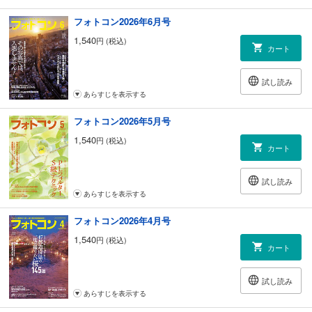
211 新製品ニュース
フォトコン2026年6月号
1,540
円 (税込)
コンテスト
カート
014 モノクロ作品招待席
審査・選評 立木義浩
試し読み
026 モノクロ作品招待席 応募規定
あらすじを表示する
［中・上級コース マンスリーフォトコンテスト］
フォトコン2026年5月号
100 ネイチャーフォトの部
今月の審査・選評 相原正明
1,540
円 (税込)
カート
120 自由作品の部
今月の審査・選評 ハービー・山口
140 組写真の部
試し読み
審査・選評 清水哲朗
あらすじを表示する
フォトコン2026年4月号
［初級コース フォトコン・スクール］
153 自由の部
1,540
円 (税込)
カート
審査・選評 村上悠太
163 こうすればよくなる［自由の部］
167 ネイチャーの部
試し読み
審査・選評 岩橋宏倫
あらすじを表示する
177 こうすればよくなる［ネイチャーの部］