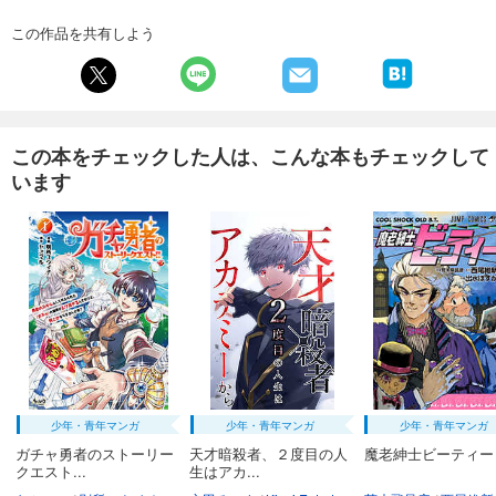
試し読み
この作品を共有しよう
あらすじを表示する
フォトコン2025年2月号
1,048
円 (税込)
カート
この本をチェックした人は、こんな本もチェックして
います
試し読み
あらすじを表示する
フォトコン2025年1月号
1,048
円 (税込)
カート
試し読み
あらすじを表示する
フォトコン2024年12月号
少年・青年マンガ
少年・青年マンガ
少年・青年マンガ
1,048
円 (税込)
カート
ガチャ勇者のストーリー
天才暗殺者、２度目の人
魔老紳士ビーティー
クエスト...
生はアカ...