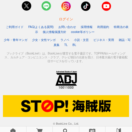
1,048
円 (税込)
カート
ログイン
試し読み
あらすじを表示する
ご利用ガイド
FAQ(よくある質問)
お問い合わせ
採用情報
利用規約
特商法の表
示
個人情報保護方針
cookie等ポリシー
フォトコン2023年10月号
少年・青年マンガ
少女・女性マンガ
ラノベ
小説・文芸
ビジネス・実用
雑誌・写
1,048
真集
TL
BL
円 (税込)
カート
ブックライブ（BookLive!）は、BookLiveが運営する電子書店です。TOPPANホールディング
ス、カルチュア・コンビニエンス・クラブ、テレビ朝日の出資を受け、日本最大級の電子書籍配
信サービスを行っています。
試し読み
あらすじを表示する
フォトコン2023年9月号
1,048
円 (税込)
カート
試し読み
あらすじを表示する
フォトコン2023年8月号
© BookLive Co., Ltd.
1,048
円 (税込)