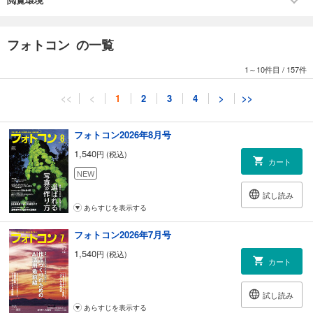
もっと楽しく、気持ちよく!
写真のイライラ・モヤモヤ解消法
フォトコン の一覧
フォトコンG
180 「Traces of Yakushima」 秦 達夫
1～10件目
/
157件
186 「海外日記」 中原良友
188 「鳩と…」 金子タダトシ
<<
<
1
2
3
4
>
>>
写真連載
010 風の写心気「徒（かち）」 立木義浩
フォトコン2026年8月号
028 瞬「喜友名諒」 水谷章人
1,540
円 (税込)
030 季節の音色「春のトライアングル」 米 美知子
カート
032 SOUL OF ANIMALS「シマフクロウ」 前川貴行
NEW
試し読み
202 プロに聞く! 新製品速報
あらすじを表示する
ニコン D6／AF-S NIKKOR 120～300ミリ f/2.8E FL ED SR VR
富士フイルム X-T4
フォトコン2026年7月号
キヤノン RF24～105ミリ F4-7.1 IS STM
1,540
円 (税込)
オリンパス M.ZUIKO DIGITAL ED 12～45ミリ F4.0 PRO
カート
ソニー FE 20ミリ F1.8 G
エプソン SC-PX1V／SC-PX1VL
試し読み
杉本利彦／吉森信哉／葛原よしひろ
あらすじを表示する