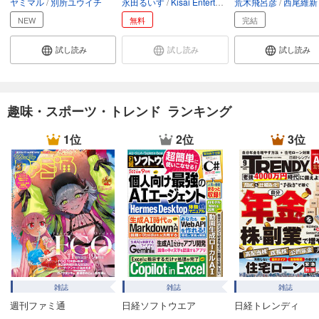
ヤミマル
別所ユウイチ
永田るいす
Kisai Entertainment
荒木飛呂彦
SORAJIMA
西尾維新
試し読み
あらすじを表示する
NEW
無料
完結
フォトコン2024年11月号
試し読み
試し読み
試し読み
1,048
円 (税込)
カート
試し読み
趣味・スポーツ・トレンド ランキング
あらすじを表示する
1位
2位
3位
フォトコン2024年10月号
1,048
円 (税込)
カート
試し読み
あらすじを表示する
フォトコン2024年9月号
1,048
円 (税込)
カート
雑誌
雑誌
雑誌
週刊ファミ通
日経ソフトウエア
日経トレンディ
試し読み