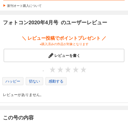
1,048
円 (税込)
カート
新刊オート購入について
コンテスト情報
231 エプソンフォトグランプリ2019
試し読み
フォトコン2020年4月号 のユーザーレビュー
233 第59回富士フイルムフォトコンテスト
あらすじを表示する
253 全国写真コンテストガイド
フォトコン2025年8月号
＼ レビュー投稿でポイントプレゼント ／
日本写真企画の本
1,048
円 (税込)
※購入済みの作品が対象となります
099 秦 達夫
カート
『Traces of Yakushima』
レビューを書く
試し読み
あらすじを表示する
-
フォトコン2025年7月号
ハッピー
切ない
感動する
1,048
円 (税込)
カート
レビューがありません。
試し読み
あらすじを表示する
フォトコン2025年6月号
この号の内容
1,048
円 (税込)
カート