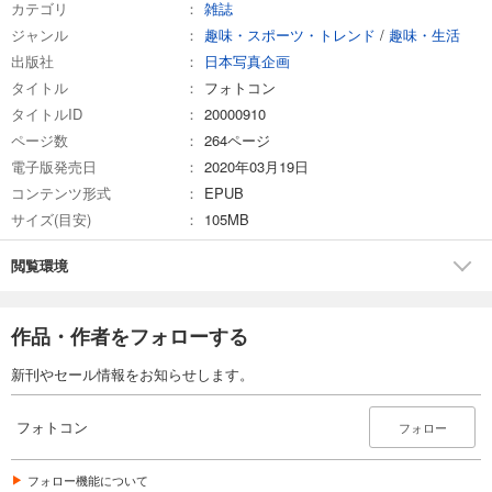
カテゴリ
雑誌
ジャンル
趣味・スポーツ・トレンド
/
趣味・生活
試し読み
出版社
日本写真企画
あらすじを表示する
タイトル
フォトコン
フォトコン2025年5月号
タイトルID
20000910
1,048
円 (税込)
ページ数
264ページ
カート
電子版発売日
2020年03月19日
コンテンツ形式
EPUB
試し読み
サイズ(目安)
105MB
あらすじを表示する
フォトコン2025年4月号
閲覧環境
1,048
円 (税込)
カート
作品・作者をフォローする
試し読み
新刊やセール情報をお知らせします。
あらすじを表示する
フォトコン2025年3月号
フォトコン
フォロー
1,048
円 (税込)
カート
フォロー機能について