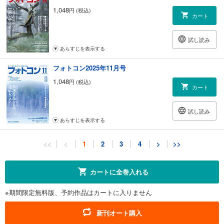
ニューヨーク便り 川津悦子
1,048
円 (税込)
224 写真家の手相、拝見します 鈴木サトル
カート
第16回 秦 達夫
225 一郎、孝、敬三の悩むな、撮れ! 藤里一郎
試し読み
第4回 自分の道を突き進め
あらすじを表示する
227 第150回 クラブ対抗デジフォト合戦 in 行田
写壇 虹×全日本写真連盟フォトセントラル支部
フォトコン2025年11月号
1,048
情報
円 (税込)
カート
006 Leofoto三脚の魅力に迫る!
第4回 萩原史郎
試し読み
008 プロが体感 サンディスクの実力 藤里一郎
あらすじを表示する
069 SilverFastが実現する最高品質フィルムスキャン 藤森順二
190 フォトコン×ニコン Zが行く! 第2回 東京・柴又編
フォトコン2025年10月号
194 驚きの進化! OM-D E-M1 MarkⅢデビュー 清水哲朗
<<
<
1
2
3
4
>
>>
196 指導者が撮る! OM-Dの魅力
1,048
円 (税込)
カート
第6回 池田 勉さん（長崎）
カートに全巻入れる
201 TCC選考会エントリー受付中
212 写真展スケジュール
試し読み
220 ニュースファイル【写真界の話題】
※期間限定無料版、予約作品はカートに入りません
あらすじを表示する
222 今月の新刊／私のこころを込めた本
フォトコン2025年9月号
226 フォトコンパーティー【読者のページ】
新刊オート購入
261 フォトコンG 作家プロフィール／愛読者プレゼント