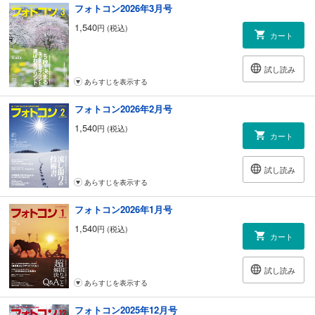
フォトコン2026年3月号
212 写真家・林 忠彦、父・林 忠彦 林 義勝
「写真集『東海道の旅』より」
1,540
円 (税込)
カート
連載
138 岡嶋和幸の「写真力」アップ講座
試し読み
第6回 カメラ設定を見極める
あらすじを表示する
144 課題を通じてステップアップ
染谷 學の組写真教室
フォトコン2026年2月号
第3回 「好きな町」を撮る①
1,540
円 (税込)
216 一生懸命フォトグラファー列伝
カート
「水島章広さん」 神立尚紀
223 健さんの写真が楽しくなることわざ 藤田 健
試し読み
224 写真家の揺れる思い
あらすじを表示する
第6回 素晴らしい瞬間の記録 ハービー・山口
226 写真は光だ！
フォトコン2026年1月号
第5回 懐古・郷愁の表現に 徳光ゆかり
1,540
円 (税込)
228 写真生活質問箱 渋谷敏広
カート
251 クラブ対抗デジフォト合戦 in 木田
255 中谷吉隆の「フォトハイ句！」
試し読み
258 課題句でフォトハイ句！に挑戦
あらすじを表示する
260 徳光ゆかりが我が町に
くるくるフォトレッスン in 和歌山
フォトコン2025年12月号