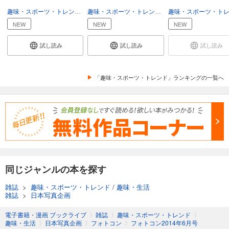
あらすじを表示する
趣味・スポーツ・トレンド
趣味・生活
趣味・スポーツ・トレンド
趣味・生活
フォトコン2024年8月号
NEW
NEW
NEW
1,048
円 (税込)
カート
試し読み
試し読み
試し読み
試し読み
あらすじを表示する
「趣味・スポーツ・トレンド」ランキングの一覧へ
フォトコン2024年7月号
1,048
円 (税込)
カート
試し読み
あらすじを表示する
フォトコン2024年6月号
同じジャンルの本を探す
1,048
円 (税込)
雑誌
>
趣味・スポーツ・トレンド
/
趣味・生活
カート
雑誌
>
日本写真企画
試し読み
電子書籍・漫画 ブックライブ
〉
雑誌
〉
趣味・スポーツ・トレンド
〉
あらすじを表示する
趣味・生活
〉
日本写真企画
〉
フォトコン
〉
フォトコン2014年6月号