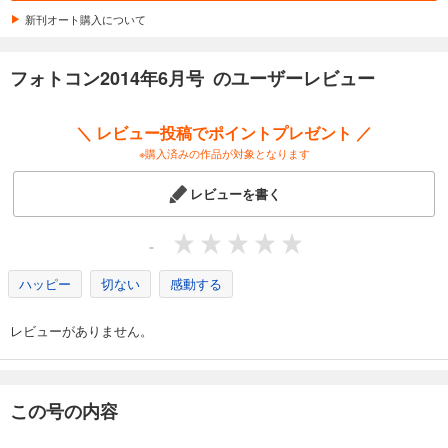
1,048
円 (税込)
カート
コンテスト情報
新刊オート購入について
263 コンテストトピックス
266 発表！全国写真コンテスト入賞作品
試し読み
フォトコン2014年6月号 のユーザーレビュー
266 2013明治安田生命マイハピネスフォトコンテスト
あらすじを表示する
269 第6回夕陽丘写真コンテスト
272 第2回長浜盆梅展フォトコンテスト
フォトコン2025年8月号
＼ レビュー投稿でポイントプレゼント ／
274 第39回2014JPS展
1,048
円 (税込)
※購入済みの作品が対象となります
278 第48回日本光画会写真展
カート
285 全国写真コンテストガイド
レビューを書く
293 入選・入賞者名簿
試し読み
あらすじを表示する
-
フォトコン2025年7月号
ハッピー
切ない
感動する
1,048
円 (税込)
カート
レビューがありません。
試し読み
あらすじを表示する
フォトコン2025年6月号
この号の内容
1,048
円 (税込)
カート