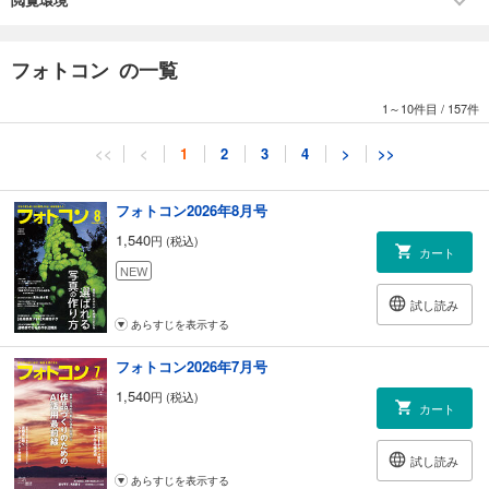
127 特集(4)
被写体としての魅力を徹底解明
「シルバー世代」を撮る
フォトコン の一覧
木之下 晃／今泉和蔵／有馬哲史／タカオカ邦彦
1～10件目
/
157件
148 プロに聞く！新製品速報
ペンタックス645Z／ソニーα7S／α77Ⅱ／RX100Ⅲ
<<
<
1
2
3
4
>
>>
タムロン16～300ミリ F/3.5-6.3 Di Ⅱ VC PZD MACRO 杉本利彦
マンフロット055シリーズ 服部考規
フォトコン2026年8月号
コンテスト
1,540
円 (税込)
014 モノクロ作品招待席 審査・選評 立木義浩
カート
026 モノクロ作品招待席 応募規定
NEW
試し読み
【中・上級コース マンスリーフォトコンテスト】
あらすじを表示する
045 ネイチャーフォトの部
今月の審査・選評 竹下光士
フォトコン2026年7月号
067 自由作品の部
1,540
円 (税込)
今月の審査・選評 佐藤秀明
カート
088 組写真の部
審査・選評 ハナブサ・リュウ
試し読み
あらすじを表示する