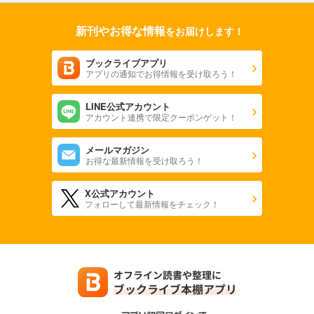
フォトコン2024年5月号
新刊やお得な情報
をお届けします！
1,048
円 (税込)
カート
ブックライブアプリ
アプリの通知でお得情報を受け取ろう！
試し読み
あらすじを表示する
LINE公式アカウント
フォトコン2024年4月号
アカウント連携で限定クーポンゲット！
1,048
円 (税込)
カート
メールマガジン
お得な最新情報を受け取ろう！
試し読み
あらすじを表示する
X公式アカウント
フォローして最新情報をチェック！
フォトコン2024年3月号
1,048
円 (税込)
カート
試し読み
あらすじを表示する