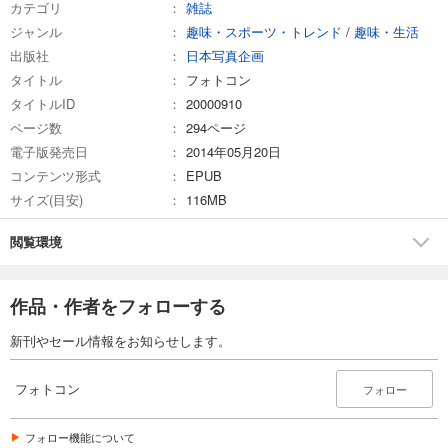
カテゴリ
雑誌
ジャンル
趣味・スポーツ・トレンド
/
趣味・生活
試し読み
出版社
日本写真企画
あらすじを表示する
タイトル
フォトコン
フォトコン2025年5月号
タイトルID
20000910
1,048
円 (税込)
ページ数
294ページ
カート
電子版発売日
2014年05月20日
コンテンツ形式
EPUB
試し読み
サイズ(目安)
116MB
あらすじを表示する
フォトコン2025年4月号
閲覧環境
1,048
円 (税込)
カート
作品・作者をフォローする
試し読み
新刊やセール情報をお知らせします。
あらすじを表示する
フォトコン2025年3月号
フォトコン
フォロー
1,048
円 (税込)
カート
フォロー機能について