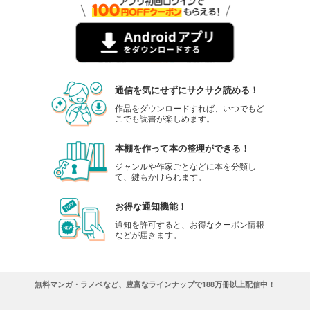
フォトコン2024年2月号
1,048
円 (税込)
カート
試し読み
あらすじを表示する
通信を気にせずにサクサク読める！
フォトコン2024年1月号
作品をダウンロードすれば、いつでもど
こでも読書が楽しめます。
1,048
円 (税込)
カート
本棚を作って本の整理ができる！
試し読み
ジャンルや作家ごとなどに本を分類し
あらすじを表示する
て、鍵もかけられます。
フォトコン2023年12月号
お得な通知機能！
1,048
円 (税込)
通知を許可すると、お得なクーポン情報
カート
などが届きます。
試し読み
あらすじを表示する
無料マンガ・ラノベなど、豊富なラインナップで188万冊以上配信中！
フォトコン2023年11月号