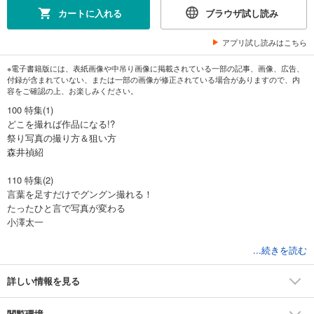
カートに入れる
ブラウザ試し読み
アプリ試し読みはこちら
※電子書籍版には、表紙画像や中吊り画像に掲載されている一部の記事、画像、広告、
付録が含まれていない、または一部の画像が修正されている場合がありますので、内
容をご確認の上、お楽しみください。
100 特集(1)
どこを撮れば作品になる!?
祭り写真の撮り方＆狙い方
森井禎紹
110 特集(2)
言葉を足すだけでグングン撮れる！
たったひと言で写真が変わる
小澤太一
117 特集(3)
...続きを読む
メルヘンチックな作品づくり
絶対撮りたい虹写真
詳しい情報を見る
荒木則行／秦 達夫
閲覧環境