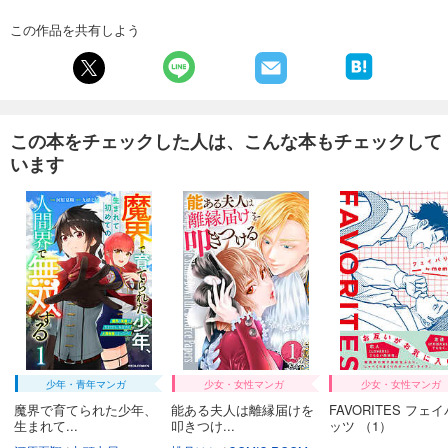
試し読み
この作品を共有しよう
あらすじを表示する
フォトコン2025年2月号
1,048
円 (税込)
カート
この本をチェックした人は、こんな本もチェックして
います
試し読み
あらすじを表示する
フォトコン2025年1月号
1,048
円 (税込)
カート
試し読み
あらすじを表示する
フォトコン2024年12月号
少年・青年マンガ
少女・女性マンガ
少女・女性マンガ
1,048
円 (税込)
カート
魔界で育てられた少年、
能ある夫人は離縁届けを
FAVORITES フェ
生まれて...
叩きつけ...
ッツ （1）