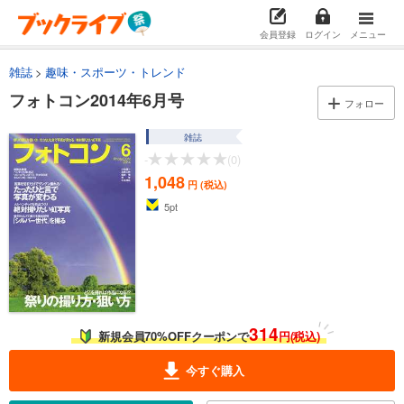
会員登録
ログイン
メニュー
雑誌
趣味・スポーツ・トレンド
フォトコン2014年6月号
フォロー
雑誌
-
(0)
1,048
円 (税込)
5
pt
314
新規会員70%OFFクーポンで
円(税込)
今すぐ購入