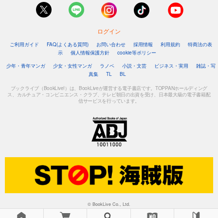
1,048
円 (税込)
カート
ログイン
試し読み
あらすじを表示する
ご利用ガイド
FAQ(よくある質問)
お問い合わせ
採用情報
利用規約
特商法の表
示
個人情報保護方針
cookie等ポリシー
フォトコン2023年10月号
少年・青年マンガ
少女・女性マンガ
ラノベ
小説・文芸
ビジネス・実用
雑誌・写
1,048
真集
TL
BL
円 (税込)
カート
ブックライブ（BookLive!）は、BookLiveが運営する電子書店です。TOPPANホールディング
ス、カルチュア・コンビニエンス・クラブ、テレビ朝日の出資を受け、日本最大級の電子書籍配
信サービスを行っています。
試し読み
あらすじを表示する
フォトコン2023年9月号
1,048
円 (税込)
カート
試し読み
あらすじを表示する
フォトコン2023年8月号
© BookLive Co., Ltd.
1,048
円 (税込)