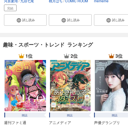
河原夏翔
九頭七尾
桃月はち
COMIC ROOM
mememe
試し読み
あらすじを表示する
完結
フォトコン2024年11月号
試し読み
試し読み
試し読み
1,048
円 (税込)
カート
試し読み
趣味・スポーツ・トレンド ランキング
あらすじを表示する
1位
2位
3位
フォトコン2024年10月号
1,048
円 (税込)
カート
試し読み
あらすじを表示する
フォトコン2024年9月号
1,048
円 (税込)
カート
雑誌
雑誌
雑誌
週刊ファミ通
アニメディア
声優グランプリ
試し読み