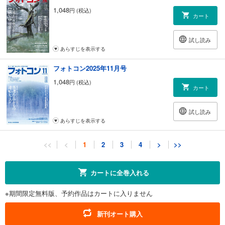
1,048
円 (税込)
情報
カート
134 オリンパスPENで作品づくりを楽しもう in 北九州
樋口徳男／大川とみえ／田渕昭彦／津嶋富江／松尾眞知江／溝口眞知子
試し読み
146 富士フイルムフォトサロンで個展を目指そう
あらすじを表示する
インタビュー 高倉百合子さん
154 カメラグランプリ2014発表！
フォトコン2025年11月号
196 アローカメラから
1,048
「カメラ提供意思表示カード」が登場
円 (税込)
カート
210 ニコンカレッジワンポイントレッスン
今月のテーマ「あじさい」 梶山博明先生
試し読み
229 新刊案内
あらすじを表示する
230 VoiceParty【読者のページ】
232 ニュースファイル【写真界の話題】
フォトコン2025年10月号
234 全国情報ファイル【全国の話題】
<<
<
1
2
3
4
>
>>
235 ギャラリーダイジェスト
1,048
円 (税込)
カート
238 写真展スケジュール
カートに全巻入れる
243 新製品ニュース
244 カメラ歳時記
試し読み
250 フォトコンG 作家プロフィール／プレゼント
※期間限定無料版、予約作品はカートに入りません
あらすじを表示する
282 ニッコールクラブ通信
フォトコン2025年9月号
第1回「ニッコールクラブとは」
新刊オート購入