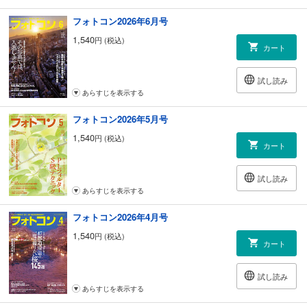
【初級コース フォトコン・スクール】
183 自由の部
フォトコン2026年6月号
審査・選評 田邊和宜
1,540
円 (税込)
193 こうすればよくなる［自由の部］
カート
197 ネイチャーの部
審査・選評 並木 隆
試し読み
207 こうすればよくなる［ネイチャーの部］
あらすじを表示する
248 【応募規定】月例コンテスト
295 【応募規定】フォトコンG／フォトハイ句！
フォトコン2026年5月号
フォトコンG
1,540
円 (税込)
カート
155 「日本文学風土記 －宮澤賢治－」 小松健一
163 「人影」 高橋心粋
167 「HOLLYWOOD ストリートスター」 桜井 秀
試し読み
173 「天使たちの交響曲 ホワイトシンフォニー」 蔡 瑩（渡辺幸江）
あらすじを表示する
179 「立山讃歌」 牛島博能
フォトコン2026年4月号
写真連載
1,540
円 (税込)
カート
010 風の写心気「梅雨の幕間」 立木義浩
032 瞬「羽生結弦」 水谷章人
039 ソクド「。歌舞伎役者 中村隼人」 藤里一郎
試し読み
042 SOUL OF ANIMALS 前川貴行
あらすじを表示する
「グリズリー」