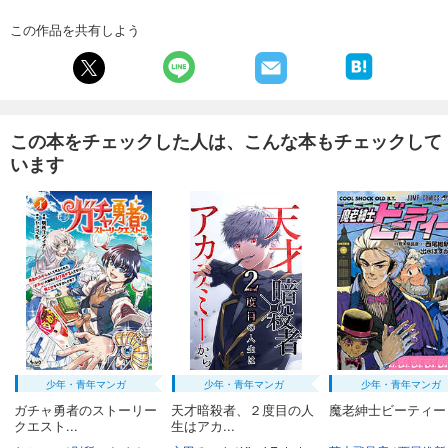
試し読み
この作品を共有しよう
あらすじを表示する
フォトコン2025年2月号
1,048
円 (税込)
カート
この本をチェックした人は、こんな本もチェックして
います
試し読み
あらすじを表示する
フォトコン2025年1月号
1,048
円 (税込)
カート
試し読み
あらすじを表示する
フォトコン2024年12月号
少年・青年マンガ
少年・青年マンガ
少年・青年マンガ
1,048
円 (税込)
カート
ガチャ勇者のストーリー
天才暗殺者、２度目の人
魔老紳士ビーティー
クエスト...
生はアカ...