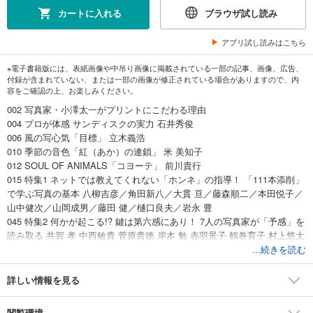
カートに入れる
ブラウザ試し読み
アプリ試し読みはこちら
※電子書籍版には、表紙画像や中吊り画像に掲載されている一部の記事、画像、広告、
付録が含まれていない、または一部の画像が修正されている場合がありますので、内
容をご確認の上、お楽しみください。
002 写真家・小澤太一がプリントにこだわる理由
004 プロが体感 サンディスクの実力 石井秀俊
006 風の写心気「目標」 立木義浩
010 季節の音色「紅（あか）の連鎖」 米 美知子
012 SOUL OF ANIMALS「コヨーテ」 前川貴行
015 特集1 ネットでは教えてくれない「ホンネ」の指導！ 「111本添削」
で学ぶ写真の基本 八柳吉彦／角田新八／大貫 亘／藤森順二／本田悦子／
山中健次／山岡成男／藤田 健／樋口良夫／岩永 豊
045 特集2 何かが起こる!? 鍵は第六感にあり！ 7人の写真家が「予感」を
読み取る 井賀 孝 中西敏貴 菅原貴徳 岸本 勉 赤羽景子 鶴巻育子 村上悠太
060 特集3 現場で迷わない！バリエーション撮影術 斎藤裕史
...続きを読む
067 特集4 積極姿勢がプラス効果を生む 【言い換え力】で写真が楽しく
撮れる！
詳しい情報を見る
073 ダメな理由をすっきり解決! ビフォー&アフター 講師 鳥越 修
077 「自然色の輝き・心に残る風景」 祖父江勝彦
閲覧環境