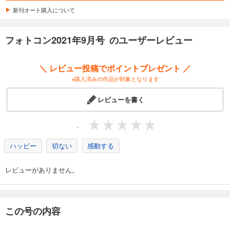
1,048
円 (税込)
カート
新刊オート購入について
試し読み
フォトコン2021年9月号 のユーザーレビュー
あらすじを表示する
フォトコン2025年8月号
＼ レビュー投稿でポイントプレゼント ／
1,048
円 (税込)
※購入済みの作品が対象となります
カート
レビューを書く
試し読み
あらすじを表示する
-
フォトコン2025年7月号
ハッピー
切ない
感動する
1,048
円 (税込)
カート
レビューがありません。
試し読み
あらすじを表示する
フォトコン2025年6月号
この号の内容
1,048
円 (税込)
カート