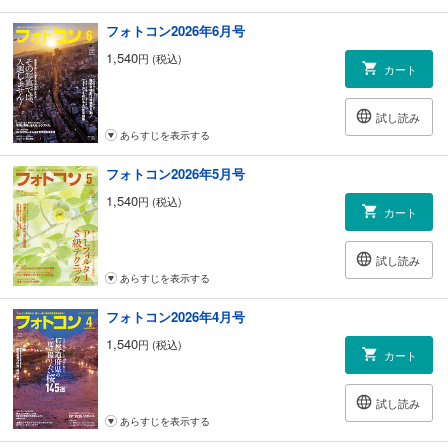
198 コンテストトピックス 発表! 全国写真コンテスト入賞作品
199 第67回「電気のある生活」写真賞
フォトコン2026年6月号
202 第48回福島県写真展
1,540
円 (税込)
204 中谷吉隆の「フォトハイ句!」
カート
206 一生懸命フォトグラファー列伝 第237回「カピゴン松島さん」 神立
尚紀
試し読み
213 意外と知らない写真の権利 棚井文雄
あらすじを表示する
214 一千文字の写真論 大西みつぐ 第9回「被写体としてのヒト」
215 定年後、写真に生きる 長 洋弘 第9回写真展をやってみよう
フォトコン2026年5月号
218 私の「真」念 第9回佐藤ちえ子さん
219 パソコンクリーンアップ大作戦 大浦タケシ 第9回ワークフローの効
1,540
円 (税込)
カート
率化
220 写真展スケジュール
226 フォトコンパーティー【読者のページ】
試し読み
227 新製品ニュース
あらすじを表示する
228 ニュースファイル【写真界の話題】／川津悦子のニューヨーク便り
フォトコン2026年4月号
229 今月の新刊
230 チームチャンピオンズカップ２０２１ 内容を変更して開催！
1,540
円 (税込)
カート
232 写真家の手相、拝見します 鈴木サトル 第33回土屋勝義
233 全国写真コンテストガイド
242 【応募規定】フォトハイ句!
試し読み
245 フォトコンG 作家プロフィール／愛読者プレゼント
あらすじを表示する
246 【応募規定】月例コンテスト