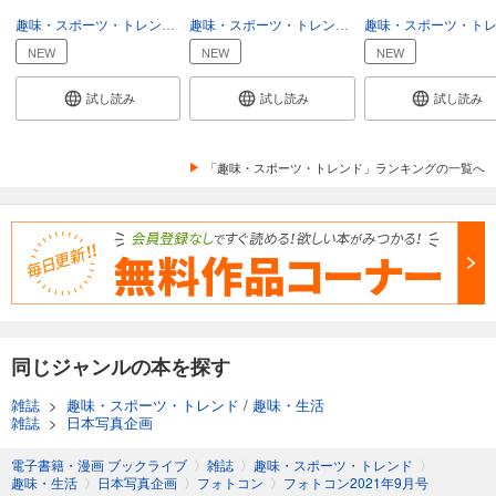
あらすじを表示する
趣味・スポーツ・トレンド
趣味・生活
趣味・スポーツ・トレンド
趣味・生活
フォトコン2024年8月号
NEW
NEW
NEW
1,048
円 (税込)
カート
試し読み
試し読み
試し読み
試し読み
あらすじを表示する
「趣味・スポーツ・トレンド」ランキングの一覧へ
フォトコン2024年7月号
1,048
円 (税込)
カート
試し読み
あらすじを表示する
フォトコン2024年6月号
同じジャンルの本を探す
1,048
円 (税込)
雑誌
>
趣味・スポーツ・トレンド
/
趣味・生活
カート
雑誌
>
日本写真企画
試し読み
電子書籍・漫画 ブックライブ
〉
雑誌
〉
趣味・スポーツ・トレンド
〉
あらすじを表示する
趣味・生活
〉
日本写真企画
〉
フォトコン
〉
フォトコン2021年9月号