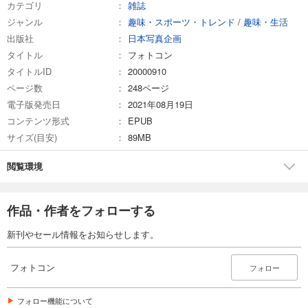
カテゴリ
雑誌
ジャンル
趣味・スポーツ・トレンド
/
趣味・生活
試し読み
出版社
日本写真企画
あらすじを表示する
タイトル
フォトコン
フォトコン2025年5月号
タイトルID
20000910
1,048
円 (税込)
ページ数
248ページ
カート
電子版発売日
2021年08月19日
コンテンツ形式
EPUB
試し読み
サイズ(目安)
89MB
あらすじを表示する
フォトコン2025年4月号
閲覧環境
1,048
円 (税込)
カート
作品・作者をフォローする
試し読み
新刊やセール情報をお知らせします。
あらすじを表示する
フォトコン2025年3月号
フォトコン
フォロー
1,048
円 (税込)
カート
フォロー機能について