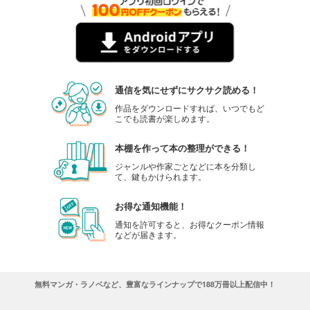
フォトコン2024年2月号
1,048
円 (税込)
カート
試し読み
あらすじを表示する
通信を気にせずにサクサク読める！
フォトコン2024年1月号
作品をダウンロードすれば、いつでもど
こでも読書が楽しめます。
1,048
円 (税込)
カート
本棚を作って本の整理ができる！
試し読み
ジャンルや作家ごとなどに本を分類し
あらすじを表示する
て、鍵もかけられます。
フォトコン2023年12月号
お得な通知機能！
1,048
円 (税込)
通知を許可すると、お得なクーポン情報
カート
などが届きます。
試し読み
あらすじを表示する
無料マンガ・ラノベなど、豊富なラインナップで188万冊以上配信中！
フォトコン2023年11月号