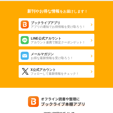
フォトコン2024年5月号
新刊やお得な情報
をお届けします！
1,048
円 (税込)
カート
ブックライブアプリ
アプリの通知でお得情報を受け取ろう！
試し読み
あらすじを表示する
LINE公式アカウント
フォトコン2024年4月号
アカウント連携で限定クーポンゲット！
1,048
円 (税込)
カート
メールマガジン
お得な最新情報を受け取ろう！
試し読み
あらすじを表示する
X公式アカウント
フォローして最新情報をチェック！
フォトコン2024年3月号
1,048
円 (税込)
カート
試し読み
あらすじを表示する