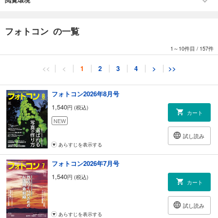
082 「My Jewel Boxより〝富士山〞きらめきの瞬（とき）Ⅱ」 有川マサ
コ
085 「少年線 syonen-line」 山﨑友也
フォトコン の一覧
089 山﨑友也『少年線 syonen-line』
090 撮影者の感性に応えてくれるキヤノンＥＯＳ Ｒ５だから手に入る新
1～10件目
/
157件
表現 山﨑友也
094 鳥原 学『平成写真小史』
<<
<
1
2
3
4
>
>>
095 プロに聞く! 新製品速報 ニコンZ fc キヤノンRF14～35ミリ F4 L IS
USM シグマ35ミリ F1.4 DG DN│Art 杉本利彦／吉森信哉／葛原よしひろ
099 お宝、眠っていませんか？ SilverFastで作品づくりをもっと楽しも
フォトコン2026年8月号
う！ 第8回過去の作品が甦る 清水哲朗
1,540
円 (税込)
102 モノクロ作品招待席 審査・選評 立木義浩
カート
114 モノクロ作品招待席 応募規定
NEW
115 ネイチャーフォトの部 今月の審査・選評 深澤 武
試し読み
137 自由作品の部 今月の審査・選評 四方伸季
あらすじを表示する
158 組写真の部 審査・選評 熊切大輔
170 祖父江勝彦 『自然色の輝き・心に残る風景』
フォトコン2026年7月号
171 自由の部 審査・選評 ミゾタユキ
1,540
円 (税込)
181 こうすればよくなる【自由の部】
カート
184 村上悠太『みんなの鉄道写真』
185 ネイチャーの部 審査・選評 喜多規子
試し読み
195 こうすればよくなる【ネイチャーの部】
あらすじを表示する