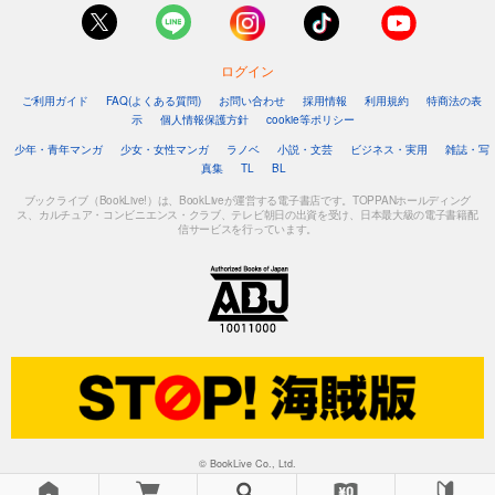
1,048
円 (税込)
カート
ログイン
試し読み
あらすじを表示する
ご利用ガイド
FAQ(よくある質問)
お問い合わせ
採用情報
利用規約
特商法の表
示
個人情報保護方針
cookie等ポリシー
フォトコン2023年10月号
少年・青年マンガ
少女・女性マンガ
ラノベ
小説・文芸
ビジネス・実用
雑誌・写
1,048
真集
TL
BL
円 (税込)
カート
ブックライブ（BookLive!）は、BookLiveが運営する電子書店です。TOPPANホールディング
ス、カルチュア・コンビニエンス・クラブ、テレビ朝日の出資を受け、日本最大級の電子書籍配
信サービスを行っています。
試し読み
あらすじを表示する
フォトコン2023年9月号
1,048
円 (税込)
カート
試し読み
あらすじを表示する
フォトコン2023年8月号
© BookLive Co., Ltd.
1,048
円 (税込)