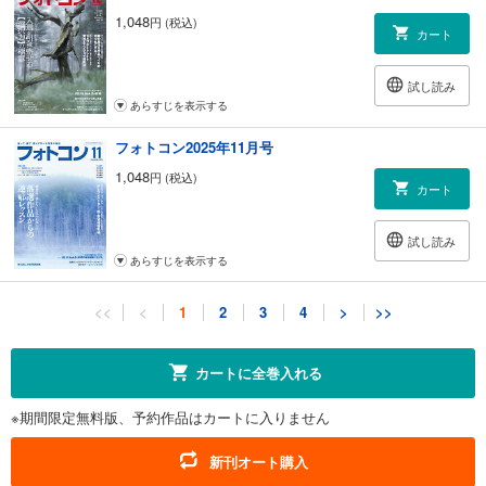
1,048
円 (税込)
カート
試し読み
あらすじを表示する
フォトコン2025年11月号
1,048
円 (税込)
カート
試し読み
あらすじを表示する
フォトコン2025年10月号
<<
<
1
2
3
4
>
>>
1,048
円 (税込)
カート
カートに全巻入れる
試し読み
※期間限定無料版、予約作品はカートに入りません
あらすじを表示する
フォトコン2025年9月号
新刊オート購入