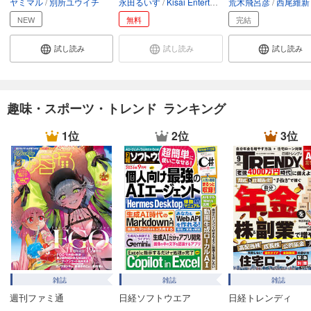
ヤミマル
別所ユウイチ
永田るいす
Kisai Entertainment
荒木飛呂彦
SORAJIMA
西尾維新
試し読み
あらすじを表示する
NEW
無料
完結
フォトコン2024年11月号
試し読み
試し読み
試し読み
1,048
円 (税込)
カート
試し読み
趣味・スポーツ・トレンド ランキング
あらすじを表示する
1位
2位
3位
フォトコン2024年10月号
1,048
円 (税込)
カート
試し読み
あらすじを表示する
フォトコン2024年9月号
1,048
円 (税込)
カート
雑誌
雑誌
雑誌
週刊ファミ通
日経ソフトウエア
日経トレンディ
試し読み