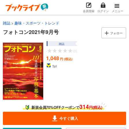
会員登録
ログイン
メニュー
雑誌
趣味・スポーツ・トレンド
フォトコン2021年9月号
フォロー
雑誌
-
(0)
1,048
円 (税込)
5
pt
314
新規会員70%OFFクーポンで
円(税込)
今すぐ購入