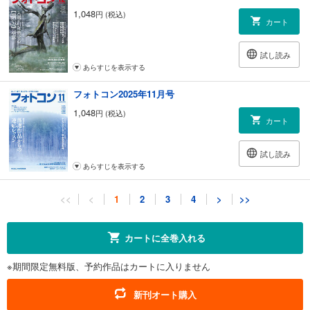
208 一生懸命フォトグラファー列伝 神立尚紀
1,048
円 (税込)
第194回「折戸信行さん」
カート
215 プロフェッショナル・サンデー・フォトグラファー 永井孝尚
第2回「第一の心得“写真を趣味ではなく、ライフワーク・自己表現の手段
試し読み
として考えている”」
あらすじを表示する
218 昭和風町歩きのススメ 大西みつぐ
第2回「港町13番地」を探して（川崎）
フォトコン2025年11月号
220 あの人の名言 鳥原 学
1,048
第2回 林 忠彦
円 (税込)
カート
221 吉森信哉のきっと役立つ写真にまつわる豆知識
今月のお題「ISO感度」
試し読み
222 安田菜津紀の今、伝えたいこと
あらすじを表示する
第2回 家族の定義
223 フォトグラファーの憂鬱 第2回 宮本恒則
フォトコン2025年10月号
224 ～乗り鉄タレント桃ちゃんが教える～
<<
<
1
2
3
4
>
>>
写真がもっと楽しくなるSNSのススメ！ 伊藤 桃
1,048
円 (税込)
カート
225 写真仲間からのメッセージ いま気になっていること
カートに全巻入れる
第2回「角田新八」
試し読み
情報
※期間限定無料版、予約作品はカートに入りません
あらすじを表示する
014 立木義浩に聞く「撮影の際、カメラはどう選ぶのですか？」
フォトコン2025年9月号
136 オリンパス ミラーレス一眼で作品づくりを楽しもう！ in 福島
新刊オート購入
齋藤広亨／関 勝雄／斎藤祐二／松崎貴文／佐久間幸子