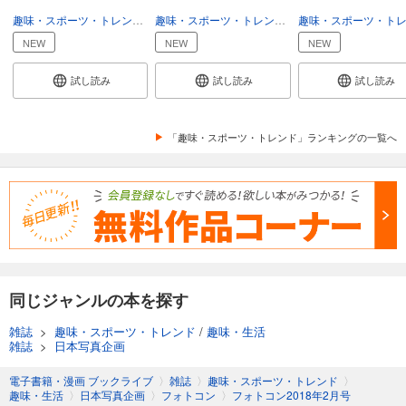
あらすじを表示する
趣味・スポーツ・トレンド
趣味・生活
趣味・スポーツ・トレンド
趣味・生活
フォトコン2024年8月号
NEW
NEW
NEW
1,048
円 (税込)
カート
試し読み
試し読み
試し読み
試し読み
あらすじを表示する
「趣味・スポーツ・トレンド」ランキングの一覧へ
フォトコン2024年7月号
1,048
円 (税込)
カート
試し読み
あらすじを表示する
フォトコン2024年6月号
同じジャンルの本を探す
1,048
円 (税込)
雑誌
>
趣味・スポーツ・トレンド
/
趣味・生活
カート
雑誌
>
日本写真企画
試し読み
電子書籍・漫画 ブックライブ
〉
雑誌
〉
趣味・スポーツ・トレンド
〉
あらすじを表示する
趣味・生活
〉
日本写真企画
〉
フォトコン
〉
フォトコン2018年2月号