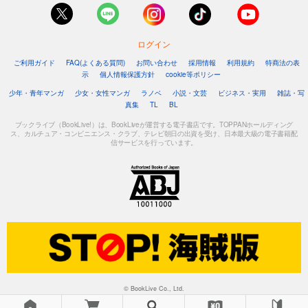
1,048
円 (税込)
カート
ログイン
試し読み
あらすじを表示する
ご利用ガイド
FAQ(よくある質問)
お問い合わせ
採用情報
利用規約
特商法の表
示
個人情報保護方針
cookie等ポリシー
フォトコン2023年10月号
少年・青年マンガ
少女・女性マンガ
ラノベ
小説・文芸
ビジネス・実用
雑誌・写
1,048
真集
TL
BL
円 (税込)
カート
ブックライブ（BookLive!）は、BookLiveが運営する電子書店です。TOPPANホールディング
ス、カルチュア・コンビニエンス・クラブ、テレビ朝日の出資を受け、日本最大級の電子書籍配
信サービスを行っています。
試し読み
あらすじを表示する
フォトコン2023年9月号
1,048
円 (税込)
カート
試し読み
あらすじを表示する
フォトコン2023年8月号
© BookLive Co., Ltd.
1,048
円 (税込)