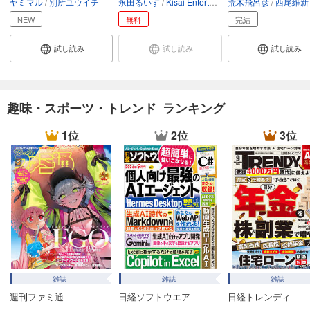
ヤミマル
別所ユウイチ
永田るいす
Kisai Entertainment
荒木飛呂彦
SORAJIMA
西尾維新
試し読み
あらすじを表示する
NEW
無料
完結
フォトコン2024年11月号
試し読み
試し読み
試し読み
1,048
円 (税込)
カート
試し読み
趣味・スポーツ・トレンド ランキング
あらすじを表示する
1位
2位
3位
フォトコン2024年10月号
1,048
円 (税込)
カート
試し読み
あらすじを表示する
フォトコン2024年9月号
1,048
円 (税込)
カート
雑誌
雑誌
雑誌
週刊ファミ通
日経ソフトウエア
日経トレンディ
試し読み