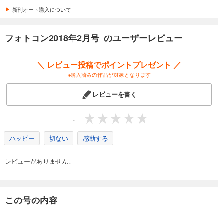
1,048
円 (税込)
カート
奈良輪喜義／三浦照生／齋藤ひろ恵／穀野只信
新刊オート購入について
226 全国クラブ＆グループ展Pick Up
228 ギャラリーダイジェスト
試し読み
フォトコン2018年2月号 のユーザーレビュー
234 ニュースファイル【写真界の話題】 新刊案内／ニューヨーク便り
あらすじを表示する
237 新製品ニュース
238 フォトコンパーティー【読者のページ】
フォトコン2025年8月号
＼ レビュー投稿でポイントプレゼント ／
242 フォトコンG 作家プロフィール／愛読者プレゼント
1,048
円 (税込)
※購入済みの作品が対象となります
259 藤村大介写真展「世界のまがとき」大阪展開催中!
カート
レビューを書く
コンテスト情報
試し読み
243 コンテスト トピックス
あらすじを表示する
244 発表！ 全国写真コンテスト入賞作品
-
244 第65回ニッコールフォトコンテスト
フォトコン2025年7月号
249 第2回LUMIX AWARD2017
ハッピー
切ない
感動する
1,048
円 (税込)
写真熱 PHOTO CONTEST
カート
250 第91回国展
レビューがありません。
252 第64回写真道展
試し読み
254 第51回山形県写真展
あらすじを表示する
256 第39回二科会写真部富山支部公募展
258 第30回諏訪写真展
フォトコン2025年6月号
この号の内容
260 全国写真コンテストガイド
1,048
円 (税込)
268 入選・入賞者名簿
カート