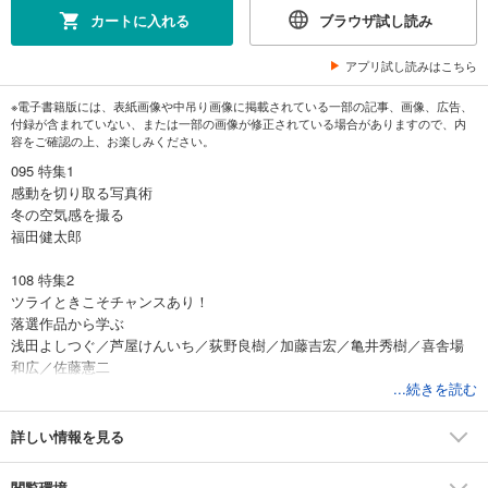
カートに入れる
ブラウザ試し読み
アプリ試し読みはこちら
※電子書籍版には、表紙画像や中吊り画像に掲載されている一部の記事、画像、広告、
付録が含まれていない、または一部の画像が修正されている場合がありますので、内
容をご確認の上、お楽しみください。
095 特集1
感動を切り取る写真術
冬の空気感を撮る
福田健太郎
108 特集2
ツライときこそチャンスあり！
落選作品から学ぶ
浅田よしつぐ／芦屋けんいち／荻野良樹／加藤吉宏／亀井秀樹／喜舎場
和広／佐藤憲二
芝﨑靜雄／鈴木サトル／鈴木賢武／時津伸一／長谷由美／中原良友／横
...続きを読む
澤千晶
詳しい情報を見る
116 特集3
コンテストでも通用し、誰もが喜ぶ一枚を狙え
閲覧環境