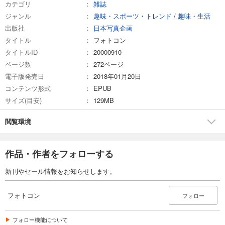
カテゴリ
雑誌
イベント情報
ジャンル
趣味・スポーツ・トレンド
/
趣味・生活
試し読み
029 チームチャンピオンズカップ2018 開催要項
出版社
日本写真企画
あらすじを表示する
タイトル
フォトコン
日本写真企画の本
フォトコン2025年5月号
タイトルID
20000910
094 『My SPORTS』
1,048
円 (税込)
ページ数
272ページ
124 田中 進写真集
カート
『山里が輝くとき ― 開田高原 ―』
電子版発売日
2018年01月20日
168・190・204 日本写真企画既刊本
コンテンツ形式
EPUB
試し読み
サイズ(目安)
129MB
あらすじを表示する
フォトコン2025年4月号
閲覧環境
1,048
円 (税込)
カート
作品・作者をフォローする
試し読み
新刊やセール情報をお知らせします。
あらすじを表示する
フォトコン2025年3月号
フォトコン
フォロー
1,048
円 (税込)
カート
フォロー機能について