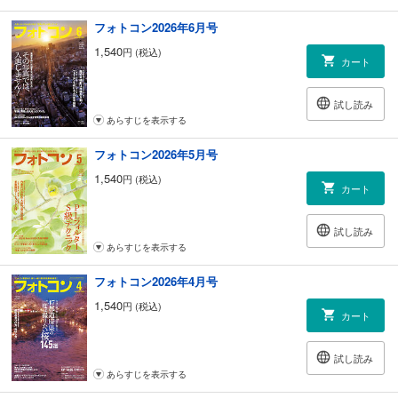
［中・上級コース マンスリーフォトコンテスト］
041 ネイチャーフォトの部
フォトコン2026年6月号
今月の審査・選評 高砂淳二
1,540
円 (税込)
062 自由作品の部
カート
今月の審査・選評 小松健一
082 組写真の部
試し読み
審査・選評 岡嶋和幸
あらすじを表示する
［初級コース フォトコン・スクール］
フォトコン2026年5月号
177 自由の部
審査・選評 佐々木啓太
1,540
円 (税込)
カート
187 こうすればよくなる［自由の部］
191 ネイチャーの部
審査・選評 岡本洋子
試し読み
201 こうすればよくなる［ネイチャーの部］
あらすじを表示する
フォトコン2026年4月号
269 ［応募規定］フォトコンG／フォトハイ句！
270 ［応募規定］月例コンテスト
1,540
円 (税込)
カート
フォトコンＧ
140 「山里が輝くとき ―開田高原―」田中 進
試し読み
146 「橅人 ＢＵＮＡＪＩＮ ―新潟―」清水重蔵
あらすじを表示する
149 「DesignScape ～新しい風景のかたち～」林 明輝