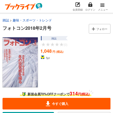
会員登録
ログイン
メニュー
雑誌
趣味・スポーツ・トレンド
フォトコン2018年2月号
フォロー
雑誌
-
(0)
1,048
円 (税込)
5
pt
314
新規会員70%OFFクーポンで
円(税込)
今すぐ購入