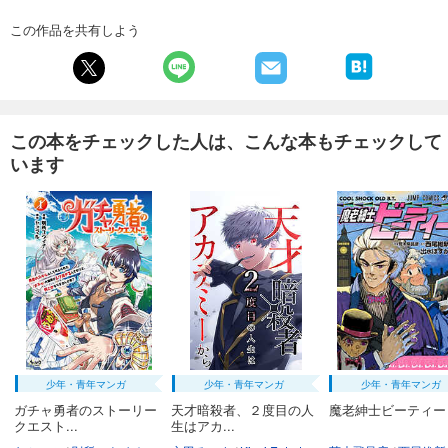
試し読み
この作品を共有しよう
あらすじを表示する
フォトコン2025年2月号
1,048
円 (税込)
カート
この本をチェックした人は、こんな本もチェックして
います
試し読み
あらすじを表示する
フォトコン2025年1月号
1,048
円 (税込)
カート
試し読み
あらすじを表示する
フォトコン2024年12月号
少年・青年マンガ
少年・青年マンガ
少年・青年マンガ
1,048
円 (税込)
カート
ガチャ勇者のストーリー
天才暗殺者、２度目の人
魔老紳士ビーティー
クエスト...
生はアカ...