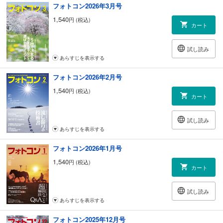
フォトコン2026年3月号
154 「車両のない鐵道写真 vol.2」 GTYと愉快な仲間たち
156 「白鳥彩宴」高橋 清
1,540
円 (税込)
カート
写真連載
010 風の写心気「在来線」立木義浩
試し読み
032 GEOSCAPE「潜岩」竹下光士
あらすじを表示する
034 瞬「スキージャンプ」水谷章人
036 季節の音色「眩光の朝に」米 美知子
フォトコン2026年2月号
038 SOUL OF ANIMALS「キタキツネ」前川貴行
1,540
円 (税込)
カート
連載
008 私がサンディスクのメモリーカードを選ぶ理由 中西敏貴
試し読み
161 換えたらもっと面白くなる 並木 隆のレンズを楽しむフォトレッスン
あらすじを表示する
「動きを読むことで 躍動感の表現を目指す！」 学ぶ人 松本さやか
164 作品づくりの必須スキルを学ぶ画像処理＆プリンティング講座
フォトコン2026年1月号
プリントを制する者はコンテストを制す！
1,540
円 (税込)
「必要な機材をそろえる」 諏訪光二
カート
169 例会会場から実践的写真教室
「キヤノンフォトクラブ小田原」
試し読み
173 第124回 クラブ対抗デジフォト合戦 in 萩
あらすじを表示する
フォトギャラリー写創蔵×フォトサークル下関
205 中谷吉隆の「フォトハイ句！」
フォトコン2025年12月号