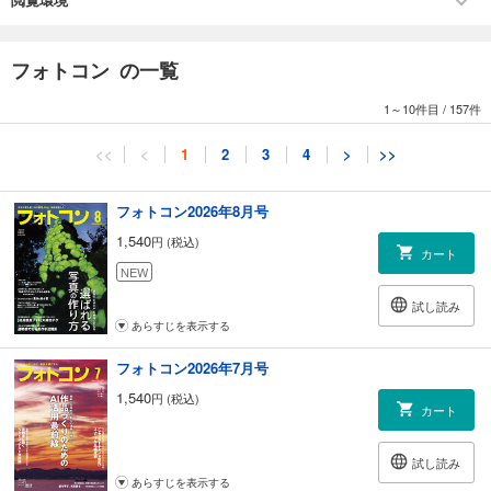
素敵な笑顔を撮りたい！！
熊切大輔／管野千代子
フォトコン の一覧
125 ［連載］レベルアップは一日にして成らず！
プロが教える上達のための
1～10件目
/
157件
【写真撮影基本のキ】
【第2回】シャッター速度
<<
<
1
2
3
4
>
>>
田邊和宜
131 プロに聞く！ 新製品速報
フォトコン2026年8月号
パナソニック LUMIX DC-GH5S
1,540
円 (税込)
キヤノン TS-E50ミリ F2.8L マクロ／TS-E90ミリ F2.8L マクロ／TS-
カート
E135ミリ F4L マクロ
NEW
タムロン 100～400ミリ F/4.5-6.3 Di VC USD
試し読み
シグマ 16ミリ F1.4 DC DN│Contemporary
あらすじを表示する
杉本利彦／吉森信哉
フォトコン2026年7月号
コンテスト
1,540
円 (税込)
016 モノクロ作品招待席
カート
審査・選評 立木義浩
028 モノクロ作品招待席 応募規定
試し読み
あらすじを表示する