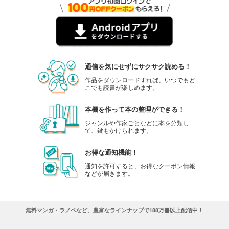
フォトコン2024年2月号
1,048
円 (税込)
カート
試し読み
あらすじを表示する
通信を気にせずにサクサク読める！
フォトコン2024年1月号
作品をダウンロードすれば、いつでもど
こでも読書が楽しめます。
1,048
円 (税込)
カート
本棚を作って本の整理ができる！
試し読み
ジャンルや作家ごとなどに本を分類し
あらすじを表示する
て、鍵もかけられます。
フォトコン2023年12月号
お得な通知機能！
1,048
円 (税込)
通知を許可すると、お得なクーポン情報
カート
などが届きます。
試し読み
あらすじを表示する
無料マンガ・ラノベなど、豊富なラインナップで188万冊以上配信中！
フォトコン2023年11月号