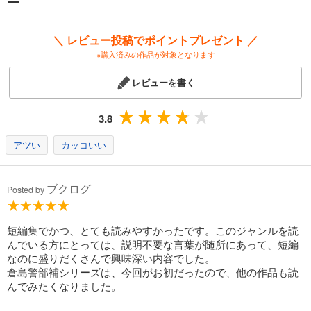
ー
「ニンジャ」
「洗いたいロシア人がいる」白崎の提案からチームを編成、公安総務課
の伊藤と公安機動捜査隊の片桐を借り出すことに。対象はあるパーティ
＼ レビュー投稿でポイントプレゼント ／
ーに参加するようだがいかに潜入すべきか。そのとき〈ニンジャ〉が動
※購入済みの作品が対象となります
き出す。
レビューを書く
他５扁。
シリーズ第8弾ですが、この一冊から読んでも大丈夫。
3.8
アツい
カッコいい
ブクログ
Posted by
短編集でかつ、とても読みやすかったです。このジャンルを読
んでいる方にとっては、説明不要な言葉が随所にあって、短編
なのに盛りだくさんで興味深い内容でした。
倉島警部補シリーズは、今回がお初だったので、他の作品も読
んでみたくなりました。