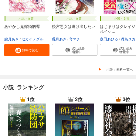
小説・文芸
小説・文芸
小説・文芸
あやかし鬼嫁婚姻譚
後宮悪女は逃げ出したい
はじまりはクレイジ
れイケ...
朧月あき
セカイメグル
朧月あき
宵マチ
森田あひる
冴島ユカ
試し読み
試し読み
無料で読む
増量中
増量中
「小説」無料一覧へ
小説 ランキング
1位
2位
3位