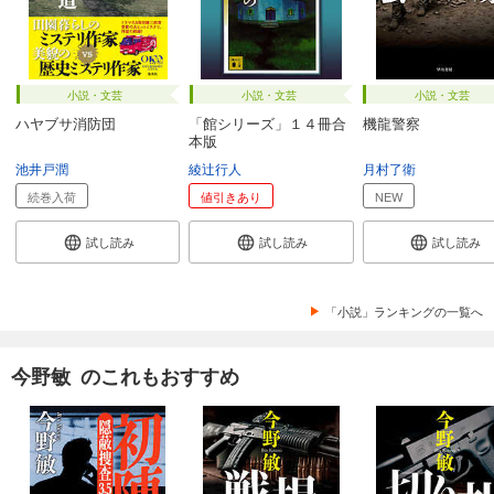
小説・文芸
小説・文芸
小説・文芸
ハヤブサ消防団
「館シリーズ」１４冊合
機龍警察
本版
池井戸潤
綾辻行人
月村了衛
続巻入荷
値引きあり
NEW
試し読み
試し読み
試し読み
「小説」ランキングの一覧へ
今野敏 のこれもおすすめ