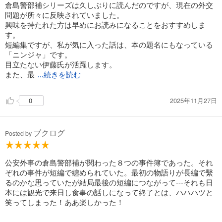
倉島警部補シリーズは久しぶりに読んだのですが、現在の外交
問題が所々に反映されていました。
興味を持たれた方は早めにお読みになることをおすすめしま
す。
短編集ですが、私が気に入った話は、本の題名にもなっている
「ニンジャ」です。
目立たない伊藤氏が活躍します。
また、最
...続きを読む
2025年11月27日
0
ブクログ
Posted by
公安外事の倉島警部補が関わった８つの事件簿であった。それ
ぞれの事件が短編で纏められていた。最初の物語りが長編で繫
るのかな思っていたが結局最後の短編につながって---それも日
本には観光で来日し食事の話しになって終了とは、ハハハツと
笑ってしまった！ああ楽しかった！