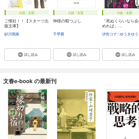
小説・文芸
小説・文芸
小説・文芸
ご懐妊！！【スターツ出
神様の暇つぶし
「死ぬくらいなら会
版文庫】
めれば」...
砂川雨路
千早茜
汐街コナ
ゆうきゆう
試し読み
試し読み
試し読み
文春e-book の最新刊