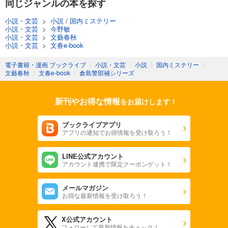
同じジャンルの本を探す
小説・文芸
>
小説
/
国内ミステリー
小説・文芸
>
今野敏
小説・文芸
>
文藝春秋
小説・文芸
>
文春e-book
電子書籍・漫画 ブックライブ
〉
小説・文芸
〉
小説
〉
国内ミステリー
〉
文藝春秋
〉
文春e-book
〉
倉島警部補シリーズ
新刊やお得な情報
をお届けします！
ブックライブアプリ
アプリの通知でお得情報を受け取ろう！
LINE公式アカウント
アカウント連携で限定クーポンゲット！
メールマガジン
お得な最新情報を受け取ろう！
X公式アカウント
フォローして最新情報をチェック！