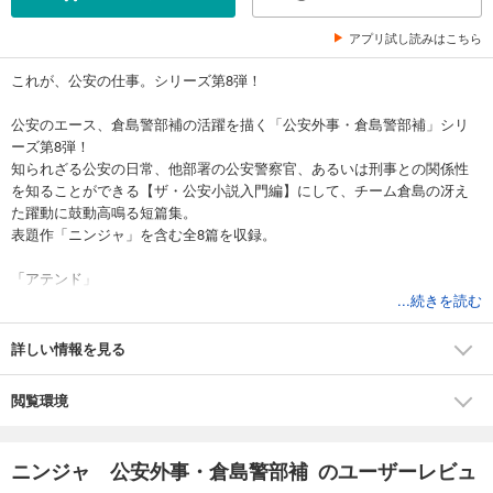
アプリ試し読みはこちら
これが、公安の仕事。シリーズ第8弾！
公安のエース、倉島警部補の活躍を描く「公安外事・倉島警部補」シリ
ーズ第8弾！
知られざる公安の日常、他部署の公安警察官、あるいは刑事との関係性
を知ることができる【ザ・公安小説入門編】にして、チーム倉島の冴え
た躍動に鼓動高鳴る短篇集。
表題作「ニンジャ」を含む全8篇を収録。
「アテンド」
美貌を誇る台湾の公安捜査官・林春美（リン・チュンメイ）が来日する
...続きを読む
との報せが。彼女に惚れ込む西本はアテンドに手を挙げるが、彼女相手
にそう簡単に事は進まず――？
詳しい情報を見る
「ケースオフィサー」
閲覧環境
最近赴任したばかりのロシア大使館駐在武官・ゴーゴリの行確（行動確
認）を指示された倉島。張り込みを続けると、彼はある日本人女性と接
触していて――？
ニンジャ 公安外事・倉島警部補 のユーザーレビュ