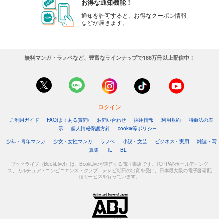
お得な通知機能！
通知を許可すると、お得なクーポン情報
などが届きます。
無料マンガ・ラノベなど、豊富なラインナップで188万冊以上配信中！
ログイン
ご利用ガイド
FAQ(よくある質問)
お問い合わせ
採用情報
利用規約
特商法の表
示
個人情報保護方針
cookie等ポリシー
少年・青年マンガ
少女・女性マンガ
ラノベ
小説・文芸
ビジネス・実用
雑誌・写
真集
TL
BL
ブックライブ（BookLive!）は、BookLiveが運営する電子書店です。TOPPANホールディング
ス、カルチュア・コンビニエンス・クラブ、テレビ朝日の出資を受け、日本最大級の電子書籍配
信サービスを行っています。