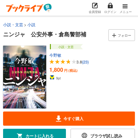
会員登録
ログイン
メニュー
小説・文芸
小説
ニンジャ 公安外事・倉島警部補
フォロー
小説・文芸
今野敏
3.8
(23)
1,800
円 (税込)
9
pt
今すぐ購入
カートに入れる
ブラウザ試し読み