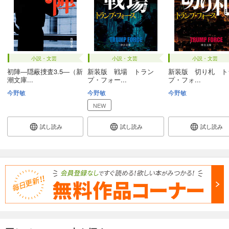
小説・文芸
小説・文芸
小説・文芸
初陣―隠蔽捜査3.5―（新
新装版 戦場 トラン
新装版 切り札 ト
潮文庫...
プ・フォー...
プ・フォ...
今野敏
今野敏
今野敏
NEW
試し読み
試し読み
試し読み