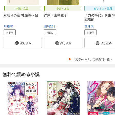
小説・文芸
小説・文芸
ビジネス・実用
縁切りの宿 桂屋調べ帖
作家・山崎豊子
「力の時代」を生き
戦略的...
川越宗一
山崎豊子
垂秀夫
NEW
NEW
NEW
試し読み
試し読み
試し読み
「文春e-book」の最新刊一覧へ
無料で読める小説