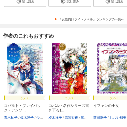
試し読み
試し読み
試し読み
「女性向けライトノベル」ランキングの一覧へ
作者のこれもおすすめ
ラノベ
ラノベ
ラノベ
コバルト・プレイバッ
コバルト名作シリーズ書
イファンの王女
ク・アンソ...
き下ろし...
青木祐子
榎木洋子
今野緒雪
榎木洋子
真堂樹
高遠砂夜
須賀しのぶ
響野夏菜
野梨原花南
前田珠子
前田珠子
前田珠子
おおや和美
明咲トウ
若