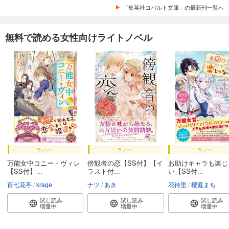
「集英社コバルト文庫」の最新刊一覧へ
試し読み
あらすじを表示する
無料で読める女性向けライトノベル
破妖の剣６ 鬱金の暁闇29
550
円 (税込)
カート
試し読み
あらすじを表示する
破妖の剣６ 鬱金の暁闇30
550
円 (税込)
カート
ラノベ
ラノベ
ラノベ
万能女中コニー・ヴィレ
傍観者の恋【SS付】【イ
お助けキャラも楽じ
試し読み
【SS付】...
ラスト付...
い【SS付...
あらすじを表示する
百七花亭
krage
ナツ
あき
花待里
櫻庭まち
試し読み
試し読み
試し読み
増量中
増量中
増量中