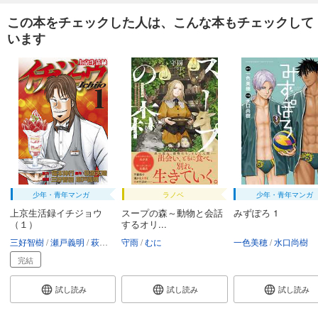
550
円 (税込)
この本をチェックした人は、こんな本もチェックして
カート
います
試し読み
あらすじを表示する
破妖の剣６ 鬱金の暁闇23
550
円 (税込)
カート
試し読み
あらすじを表示する
少年・青年マンガ
ラノベ
少年・青年マンガ
破妖の剣６ 鬱金の暁闇24
上京生活録イチジョウ
スープの森～動物と会話
みずぽろ 1
550
円 (税込)
（１）
するオリ...
カート
三好智樹
瀬戸義明
萩原天晴
守雨
福本伸行
むに
一色美穂
水口尚樹
試し読み
完結
あらすじを表示する
試し読み
試し読み
試し読み
破妖の剣６ 鬱金の暁闇25
550
円 (税込)