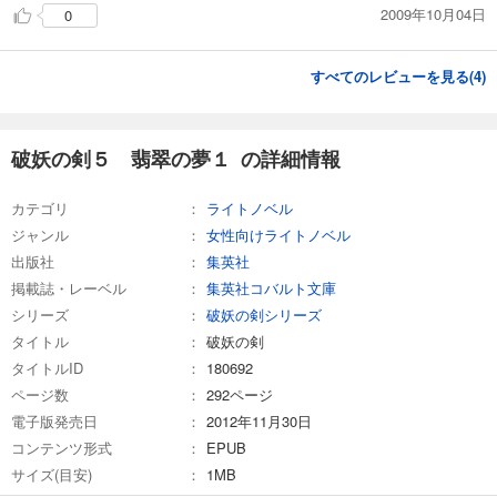
あらすじを表示する
2009年10月04日
0
破妖の剣６ 鬱金の暁闇13
すべてのレビューを見る(
4
)
550
円 (税込)
カート
試し読み
破妖の剣５ 翡翠の夢１ の詳細情報
あらすじを表示する
カテゴリ
ライトノベル
破妖の剣６ 鬱金の暁闇14
ジャンル
女性向けライトノベル
550
円 (税込)
カート
出版社
集英社
掲載誌・レーベル
集英社コバルト文庫
試し読み
シリーズ
破妖の剣シリーズ
あらすじを表示する
タイトル
破妖の剣
タイトルID
180692
破妖の剣６ 鬱金の暁闇15
ページ数
292ページ
550
円 (税込)
カート
電子版発売日
2012年11月30日
コンテンツ形式
EPUB
試し読み
サイズ(目安)
1MB
あらすじを表示する