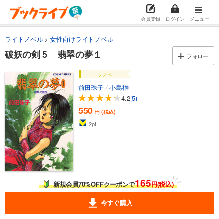
会員登録
ログイン
メニュー
ライトノベル
女性向けライトノベル
破妖の剣５ 翡翠の夢１
フォロー
ラノベ
前田珠子
/
小島榊
4.2
(5)
550
円 (税込)
2
pt
165
新規会員70%OFFクーポンで
円(税込)
今すぐ購入