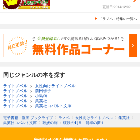
更新日:2014/12/02
「ラノベ」特集の一覧へ
同じジャンルの本を探す
ライトノベル
>
女性向けライトノベル
ライトノベル
>
前田珠子
ライトノベル
>
小島榊
ライトノベル
>
集英社
ライトノベル
>
集英社コバルト文庫
電子書籍・漫画 ブックライブ
〉
ラノベ
〉
女性向けライトノベル
〉
集英社
〉
集英社コバルト文庫
〉
破妖の剣
〉
破妖の剣５ 翡翠の夢１
新刊やお得な情報
をお届けします！