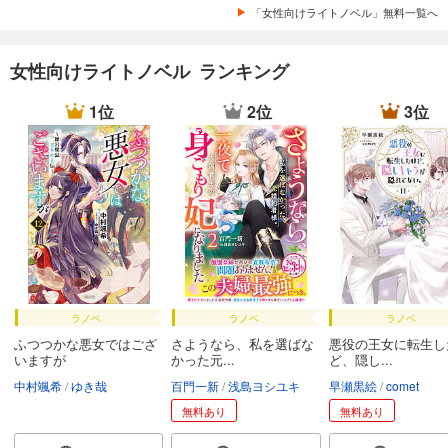
「女性向けライトノベル」無料一覧へ
女性向けライトノベル ランキング
1位
2位
3位
ラノベ
ラノベ
ラノベ
ふつつかな悪女ではござ
さようなら、私を選ばな
悪役の王女に転生し
いますが
かった元...
ど、隠し...
中村颯希
ゆき哉
百門一新
浅島ヨシユキ
早瀬黒絵
comet
無料あり
無料あり