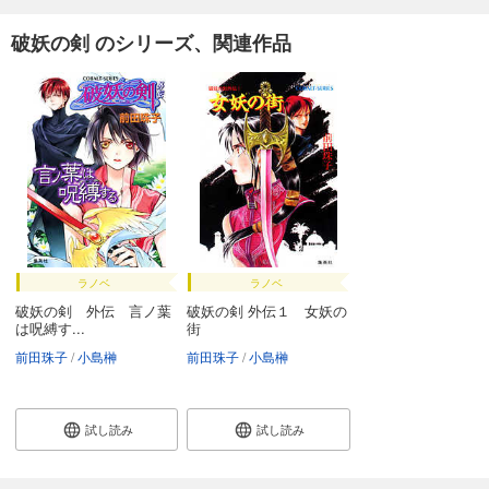
破妖の剣６ 鬱金の暁闇19
破妖の剣 のシリーズ、関連作品
550
円 (税込)
カート
試し読み
あらすじを表示する
破妖の剣６ 鬱金の暁闇20
550
円 (税込)
カート
試し読み
あらすじを表示する
ラノベ
ラノベ
破妖の剣 外伝 言ノ葉
破妖の剣 外伝１ 女妖の
破妖の剣６ 鬱金の暁闇21
は呪縛す...
街
550
円 (税込)
前田珠子
小島榊
前田珠子
小島榊
カート
試し読み
試し読み
試し読み
あらすじを表示する
破妖の剣６ 鬱金の暁闇22