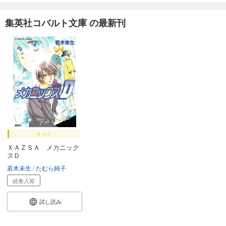
カート
集英社コバルト文庫 の最新刊
試し読み
あらすじを表示する
破妖の剣６ 鬱金の暁闇26
550
円 (税込)
カート
試し読み
あらすじを表示する
破妖の剣６ 鬱金の暁闇27
ラノベ
550
円 (税込)
ＸＡＺＳＡ メカニック
カート
スＤ
若木未生
たむら純子
試し読み
続巻入荷
あらすじを表示する
試し読み
破妖の剣６ 鬱金の暁闇28
550
円 (税込)
カート