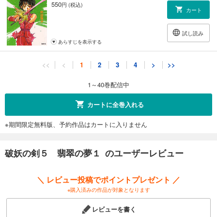
550
円 (税込)
カート
試し読み
あらすじを表示する
破妖の剣６ 鬱金の暁闇１
<<
<
1
2
3
4
>
>>
550
円 (税込)
カート
1～40巻配信中
試し読み
カートに全巻入れる
あらすじを表示する
※期間限定無料版、予約作品はカートに入りません
破妖の剣６ 鬱金の暁闇２
550
円 (税込)
カート
破妖の剣５ 翡翠の夢１ のユーザーレビュー
試し読み
＼ レビュー投稿でポイントプレゼント ／
あらすじを表示する
※購入済みの作品が対象となります
破妖の剣６ 鬱金の暁闇３
レビューを書く
550
円 (税込)