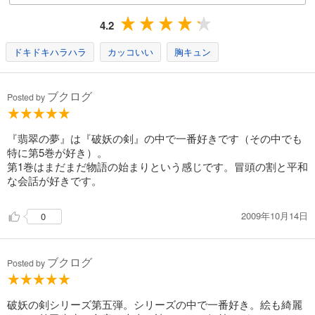
カート
4.2
試し読み
あらすじを表示する
ドキドキハラハラ
カッコいい
胸キュン
破妖の剣６ 鬱金の暁闇４
550
ブクログ
円 (税込)
Posted by
カート
試し読み
『翡翠の夢』は『破妖の剣』の中で一番好きです（その中でも
あらすじを表示する
特に第5巻が好き）。
第1巻はまだまだ物語の始まりという感じです。冒頭の割と平和
破妖の剣６ 鬱金の暁闇５
な会話が好きです。
550
円 (税込)
カート
2009年10月14日
0
試し読み
あらすじを表示する
ブクログ
Posted by
破妖の剣６ 鬱金の暁闇６
550
円 (税込)
破妖の剣シリーズ第五弾。シリーズの中で一番好き。絵も綺麗
カート