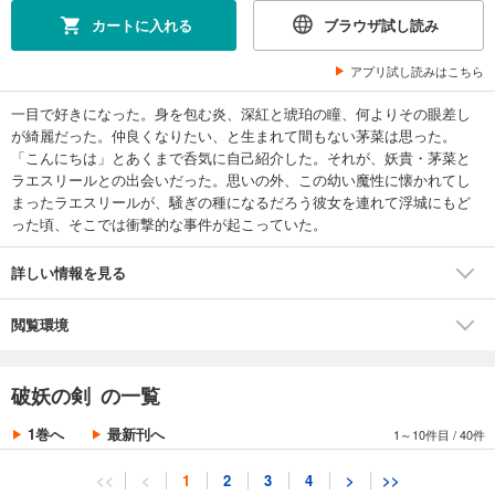
カートに入れる
ブラウザ試し読み
アプリ試し読みはこちら
一目で好きになった。身を包む炎、深紅と琥珀の瞳、何よりその眼差し
が綺麗だった。仲良くなりたい、と生まれて間もない茅菜は思った。
「こんにちは」とあくまで呑気に自己紹介した。それが、妖貴・茅菜と
ラエスリールとの出会いだった。思いの外、この幼い魔性に懐かれてし
まったラエスリールが、騒ぎの種になるだろう彼女を連れて浮城にもど
った頃、そこでは衝撃的な事件が起こっていた。
詳しい情報を見る
閲覧環境
破妖の剣 の一覧
1巻へ
最新刊へ
1～10件目
/
40件
<<
<
1
2
3
4
>
>>