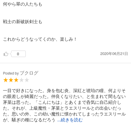
何やら翠の人たちも
試し読み
あらすじを表示する
破妖の剣６ 鬱金の暁闇10
戦士の新破妖剣士も
550
円 (税込)
カート
これからどうなってくのか、楽しみ！
試し読み
あらすじを表示する
2020年06月21日
0
破妖の剣６ 鬱金の暁闇11
550
円 (税込)
ブクログ
Posted by
カート
試し読み
一目で好きになった。身を包む炎、深紅と琥珀の瞳、何よりそ
あらすじを表示する
の眼差しが綺麗だった。仲良くなりたい、と生まれて間もない
茅菜は思った。「こんにちは」とあくまで呑気に自己紹介し
破妖の剣６ 鬱金の暁闇12
た。それが、上級魔性・茅菜とラエスリールとの出会いだっ
550
円 (税込)
た。思いの外、この幼い魔性に懐かれてしまったラエスリール
カート
が、騒ぎの種になるだろう
...続きを読む
試し読み