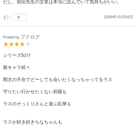
だし。前田先生の文章は本当に読んでいて気持ちがいい。
試し読み
あらすじを表示する
2009年10月04日
0
破妖の剣６ 鬱金の暁闇７
550
円 (税込)
ブクログ
Posted by
カート
試し読み
シリーズ5の1
あらすじを表示する
新キャラ続々
破妖の剣６ 鬱金の暁闇８
550
円 (税込)
闇主の不在でどーしても会いたくなっちゃってるラス
カート
守りたい行かせたくない邪羅も
試し読み
あらすじを表示する
ラスのそっくりさんと遊ぶ乱華も
破妖の剣６ 鬱金の暁闇９
ラスが好き好きちなちゃんも
550
円 (税込)
カート