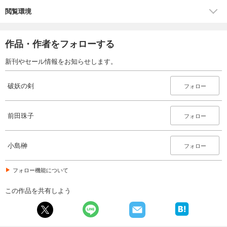
閲覧環境
破妖の剣６ 鬱金の暁闇16
550
円 (税込)
カート
作品・作者をフォローする
試し読み
新刊やセール情報をお知らせします。
あらすじを表示する
破妖の剣
フォロー
破妖の剣６ 鬱金の暁闇17
550
円 (税込)
カート
前田珠子
フォロー
試し読み
あらすじを表示する
小島榊
フォロー
破妖の剣６ 鬱金の暁闇18
フォロー機能について
550
円 (税込)
カート
この作品を共有しよう
試し読み
あらすじを表示する