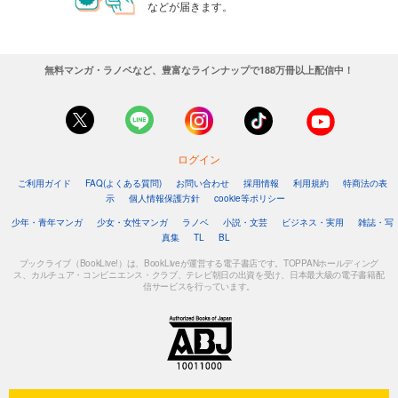
などが届きます。
無料マンガ・ラノベなど、豊富なラインナップで188万冊以上配信中！
ログイン
ご利用ガイド
FAQ(よくある質問)
お問い合わせ
採用情報
利用規約
特商法の表
示
個人情報保護方針
cookie等ポリシー
少年・青年マンガ
少女・女性マンガ
ラノベ
小説・文芸
ビジネス・実用
雑誌・写
真集
TL
BL
ブックライブ（BookLive!）は、BookLiveが運営する電子書店です。TOPPANホールディング
ス、カルチュア・コンビニエンス・クラブ、テレビ朝日の出資を受け、日本最大級の電子書籍配
信サービスを行っています。