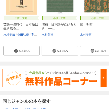
小説・文芸
小説・文芸
小説・文芸
英語一強時代、日本語は
増補 日本語が亡びると
続 明暗
生き残る...
き ──...
水村美苗
会田弘継
宇野重規
水村美苗
三上喜貴
隅田英一郎
内田麻理香
水村美苗
ロバートキ
試し読み
試し読み
試し読み
同じジャンルの本を探す