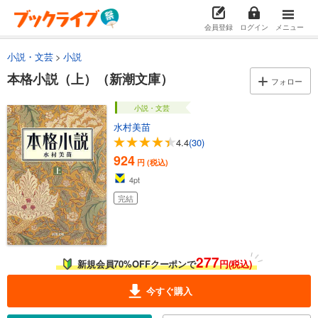
会員登録
ログイン
メニュー
小説・文芸
小説
本格小説（上）（新潮文庫）
フォロー
小説・文芸
水村美苗
4.4
(30)
924
円 (税込)
4
pt
完結
277
新規会員70%OFFクーポンで
円(税込)
今すぐ購入