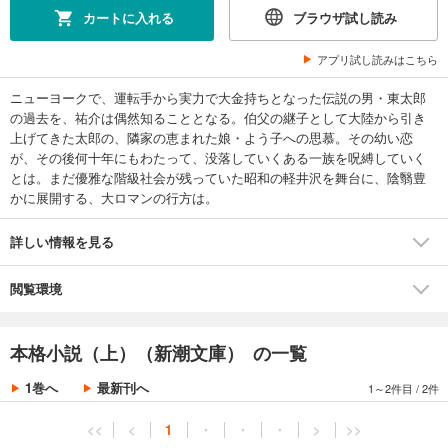
カートに入れる
ブラウザ試し読み
アプリ試し読みはこちら
ニューヨークで、運転手から実力で大金持ちとなった伝説の男・東太郎
の過去を、祐介は偶然知ることとなる。伯父の継子として大陸から引き
上げてきた太郎の、隣家の恵まれた娘・よう子への思慕。その幼い恋
が、その後何十年にもわたって、没落していくある一族を呪縛していく
とは。まだ優雅な階級社会が残っていた昭和の軽井沢を舞台に、陰翳豊
かに展開する、大ロマンの行方は。
詳しい情報を見る
閲覧環境
本格小説（上）（新潮文庫） の一覧
1巻へ
最新刊へ
1～2件目
/
2件
<<
<
1
・
・
・
>
>>