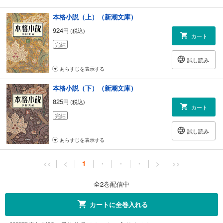
本格小説（上）（新潮文庫）
924
円 (税込)
カート
完結
試し読み
あらすじを表示する
本格小説（下）（新潮文庫）
825
円 (税込)
カート
完結
試し読み
あらすじを表示する
<<
<
1
・
・
・
>
>>
全2巻配信中
カートに全巻入れる