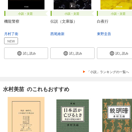
小説・文芸
小説・文芸
小説・文芸
機龍警察
伝説（文庫版）
白夜行
月村了衛
西尾維新
東野圭吾
NEW
試し読み
試し読み
試し読み
「小説」ランキングの一覧へ
水村美苗 のこれもおすすめ