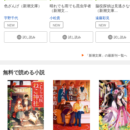
色ざんげ（新潮文庫）
晴れでも雨でも昆虫学者
脇役探偵は見逃さな
（新潮文...
（新潮文庫...
宇野千代
小松貴
遠藤彩見
NEW
NEW
NEW
試し読み
試し読み
試し読み
「新潮文庫」の最新刊一覧へ
無料で読める小説