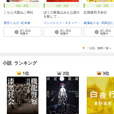
小説・文芸
小説・文芸
小説・文芸
こちら大阪ねこ神社
ぼくの家族はみんな誰か
紅国後宮天命伝
を殺して...
望月くらげ
紅木春
ベンジャミン・スティーヴンソン
綾瀬ありる
富永和子
武田ほた
試し読み
試し読み
試し読み
増量中
増量中
増量中
「小説」無料一覧へ
小説 ランキング
1位
2位
3位