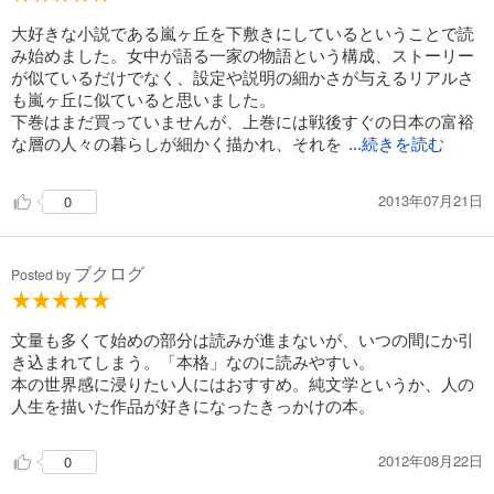
大好きな小説である嵐ヶ丘を下敷きにしているということで読
み始めました。女中が語る一家の物語という構成、ストーリー
が似ているだけでなく、設定や説明の細かさが与えるリアルさ
も嵐ヶ丘に似ていると思いました。
下巻はまだ買っていませんが、上巻には戦後すぐの日本の富裕
な層の人々の暮らしが細かく描かれ、それを
...続きを読む
2013年07月21日
0
ブクログ
Posted by
文量も多くて始めの部分は読みが進まないが、いつの間にか引
き込まれてしまう。「本格」なのに読みやすい。
本の世界感に浸りたい人にはおすすめ。純文学というか、人の
人生を描いた作品が好きになったきっかけの本。
2012年08月22日
0