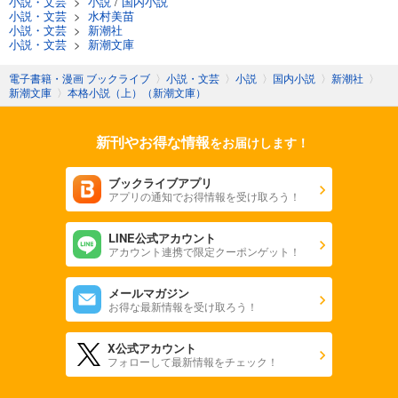
小説・文芸
>
小説
/
国内小説
小説・文芸
>
水村美苗
小説・文芸
>
新潮社
小説・文芸
>
新潮文庫
電子書籍・漫画 ブックライブ
〉
小説・文芸
〉
小説
〉
国内小説
〉
新潮社
〉
新潮文庫
〉
本格小説（上）（新潮文庫）
新刊やお得な情報
をお届けします！
ブックライブアプリ
アプリの通知でお得情報を受け取ろう！
LINE公式アカウント
アカウント連携で限定クーポンゲット！
メールマガジン
お得な最新情報を受け取ろう！
X公式アカウント
フォローして最新情報をチェック！