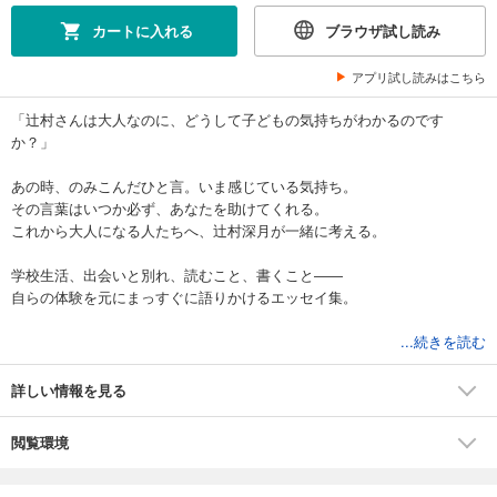
カートに入れる
ブラウザ試し読み
アプリ試し読みはこちら
「辻村さんは大人なのに、どうして子どもの気持ちがわかるのです
か？」
あの時、のみこんだひと言。いま感じている気持ち。
その言葉はいつか必ず、あなたを助けてくれる。
これから大人になる人たちへ、辻村深月が一緒に考える。
学校生活、出会いと別れ、読むこと、書くこと――
自らの体験を元にまっすぐに語りかけるエッセイ集。
【本文より】
...続きを読む
大人になってよかった、と思うこともたくさんあります。そのひとつ
が、「自分の言葉」で気持ちが伝えられるようになったことです。
詳しい情報を見る
さあ、一緒に「あなたの言葉」を探しにいきましょう。
閲覧環境