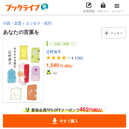
会員登録
ログイン
メニュー
小説・文芸
エッセイ・紀行
あなたの言葉を
フォロー
小説・文芸
辻村深月
4.1
(30)
1,540
円 (税込)
7
pt
462
新規会員70%OFFクーポンで
円(税込)
今すぐ購入