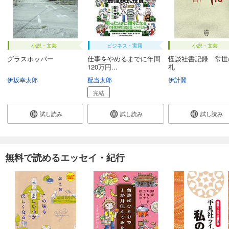
小説・文芸
ビジネス・実用
小説・文芸
グラスホッパー
仕事をやめるまでに年間
怪談社書記録 常世
120万円...
札
伊坂幸太郎
配当太郎
伊計翼
完結
試し読み
試し読み
試し読み
無料で読めるエッセイ・紀行