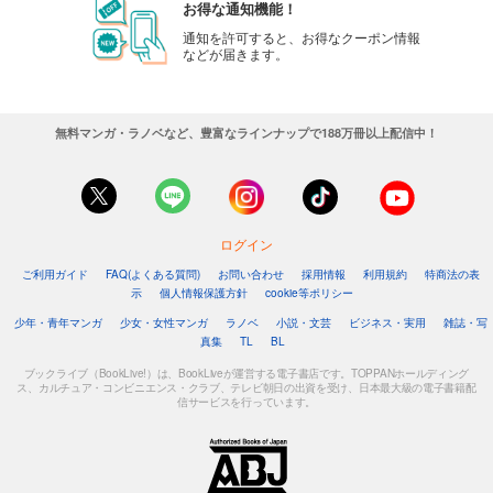
お得な通知機能！
通知を許可すると、お得なクーポン情報
などが届きます。
無料マンガ・ラノベなど、豊富なラインナップで188万冊以上配信中！
ログイン
ご利用ガイド
FAQ(よくある質問)
お問い合わせ
採用情報
利用規約
特商法の表
示
個人情報保護方針
cookie等ポリシー
少年・青年マンガ
少女・女性マンガ
ラノベ
小説・文芸
ビジネス・実用
雑誌・写
真集
TL
BL
ブックライブ（BookLive!）は、BookLiveが運営する電子書店です。TOPPANホールディング
ス、カルチュア・コンビニエンス・クラブ、テレビ朝日の出資を受け、日本最大級の電子書籍配
信サービスを行っています。