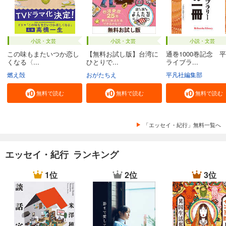
小説・文芸
小説・文芸
小説・文芸
この味もまたいつか恋し
【無料お試し版】台湾に
通巻1000巻記念 
くなる〈...
ひとりで...
ライブラ...
燃え殻
おがたちえ
平凡社編集部
無料で読む
無料で読む
無料で読む
「エッセイ・紀行」無料一覧へ
エッセイ・紀行 ランキング
1位
2位
3位