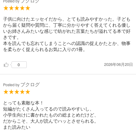
ブクログ
Posted by
子供に向けたエッセイだから、とても読みやすかった。子ども
から届く疑問や質問に、丁寧に分かりやすく答えてくれる優し
いお姉さんみたいな感じで紡がれた言葉たちが溢れてる本で好
きです。
本を読んでも忘れてしまうことへの認識の捉えかたとか、物事
を柔らかく捉えられるお気に入りの1冊。
2026年06月20日
0
ブクログ
Posted by
とっても素敵な本！
短編がたくさん入ってるので読みやすいし、
小学生向けに書かれたものの総まとめだけど、
だからこそ、大人が読んでハッとさせられる。
また読みたい