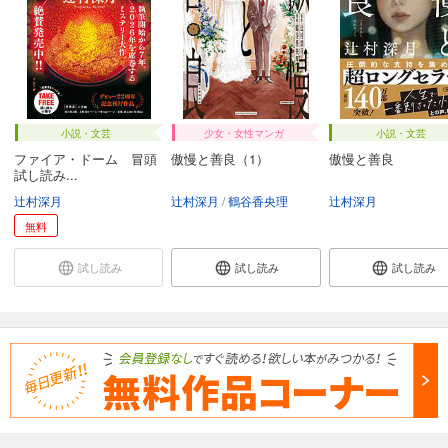
小説・文芸
少女・女性マンガ
小説・文芸
ファイア・ドーム 冒頭
傲慢と善良（1）
傲慢と善良
試し読み...
辻村深月
辻村深月
鶴谷香央理
辻村深月
無料
試し読み
試し読み
試し読み