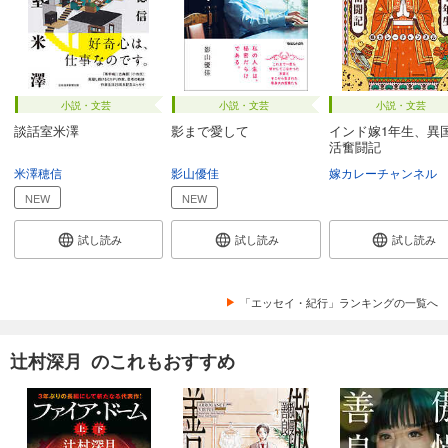
小説・文芸
小説・文芸
小説・文芸
談話室米澤
影まで愛して
インド嫁1年生、異
活奮闘記
米澤穂信
影山優佳
嫁カレーチャンネル
NEW
NEW
試し読み
試し読み
試し読み
「エッセイ・紀行」ランキングの一覧へ
辻村深月 のこれもおすすめ