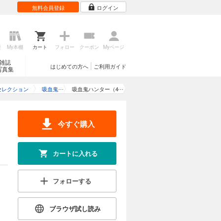
無料会員登録
ログイン
カートに入れる
歴
My本棚
カート
フォロー
クーポン
Myページ
ター行き
試し読み
公爵の護衛
雑誌
はじめての方へ
ご利用ガイド
写真集
セレクション
吸血鬼
吸血鬼ハンター（4
ハンタ
5） D-殺戮貴族
ー
カートに入れる
今すぐ購入
を討つべ
試し読み
ちが暮らす
カートに入れる
フォローする
カートに入れる
ブラウザ試し読み
エマを研究
試し読み