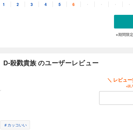
1
2
3
4
5
6
・
・
・
・
※期間限
 D-殺戮貴族 のユーザーレビュー
＼ レビュ
※購
＃カッコいい