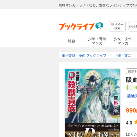
無料マンガ・ラノベなど、豊富なラインナップで18
吸血鬼ハンター33
858円 (税込)
絞り込み
検索
空翔ける人々が暮ら
となったハイランド
少年・青年
少女・女性
総合
マンガ
マンガ
を依頼されるが……
電子書籍・漫画 ブックライブ
小説・文芸
吸血鬼ハンター34
最新
814円 (税込)
吸血
美貌の吸血鬼ハンタ
く、北部辺境地区の
無法の街だった。
菊地
990
吸血鬼ハンター35
4.0
814円 (税込)
寒村で暮らすエマの
ぼく