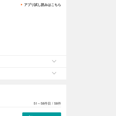
に、Ｄもま
アプリ試し読みはこちら
カートに入れる
同伴を依
試し読み
寄せた者の
カートに入れる
を続けてい
試し読み
一同はロー
51～58件目
/
58件