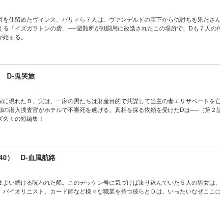
 影人(かげびと)の里
章 不死者の愛憎
爵を仕留めたヴィンス、バリィら７人は、ヴァンデルドの臣下から仇討ちを果たさ
 多死済々
える「イズガラトンの砦」──避難所が戦闘用に改造されたこの場所で、Dも７人の
 魔の砦
が始まる。
章 復讐劇の終幕
がき
 D-鬼哭旅
家に現れたＤ。実は、一家の男たちは財産目的で共謀して当主の妻エリザベートを
都の潜入捜査官がホテルで不審死を遂げる。真相を探る依頼を受けたDは──（第２
ズ久々の短編集！
0） D-血風航路
まよい続ける呪われた船。このデッケン号に気づけば乗り込んでいた５人の男女は
。バイオリニスト、カード師など様々な職業を持つ彼らとＤは、いったいなぜここ