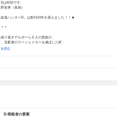
の恩恵を受けている村人たち、彼女を狙うごろつきたちの欲望と思惑がうずまく村
りDは特別です。
天野喜孝（装画）
吸血鬼ハンターD」は創刊43年を迎えました！！★
 D-山嶽鬼
＊＊＊
を繰り返すデルボーら６人の貴族が、
に集まった腕利きの男女たち。そして消えた母親と恋人を探す女性ミルドレッドに旅の
て、支配者のラージェイカーを滅ぼした町
頂の冥府城を目指す。この山に集まる彼らには共通する過去があった。彼らを呼び
シューマッソーに集まってきていた。
続きを読む
いったい──？
、"もどき"ジーラの処分の依頼を受けたDは、
の能力を知りその故郷へ送り届けることに……。
 D-闇の魔女歌
りの旅、そして６人の貴族の新たな闘いが始まろうとしている。
ズ第45話！
族にする恐ろしい力を持つ女性エレノアは、この力を治そうと夫ウィチャリーと旅
と出会っていた。恋人を殺された女武器職人クルトはＤに敵討ちの助太刀を頼む。
＊＊＊
向かい……。
次】
章 血闘一対五十
 D-暗殺者の要塞
章 鉄路を狙う影