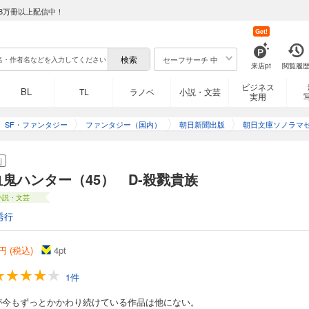
8万冊以上配信中！
Get!
 D-呪羅鬼飛行
セーフサーチ 中
来店pt
閲覧履
す街。北部辺境地に向かう移送用の飛空艇の中で、Dは罪人として貴族生命研究セン
公爵を護送する一行と出会う。多くの人間や貴族の恨みを買い、命を狙われている
ビジネス
BL
TL
ラノベ
小説・文芸
実用
。
SF・ファンタジー
ファンタジー（国内）
朝日新聞出版
朝日文庫ソノラマ
 D-死情都市
刊
鬼ハンター（45） D-殺戮貴族
ーDと貴族の戦いを描くロングセラーシリーズ。Dは６人の〈集合戦闘体〉＝六鬼人
小説・文芸
街ドルシネアに向かっていた。そこは昼は人間だが、夜は妖物へと変貌する住人た
秀行
円 (税込)
4
pt
 D-黒い来訪者
1件
もとにベネッサが下宿人としてやってきた。ベネッサは３歳で貴族に見初められた
が今もずっとかかわり続けている作品は他にない。