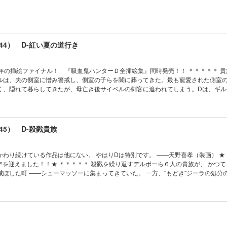
44） D-紅い夏の道行き
挿絵ファイナル！ 『吸血鬼ハンターＤ全挿絵集』同時発売！！ ＊＊＊＊＊ 貴族ベルウ
ルは、夫の側室に憎み警戒し、側室の子らを闇に葬ってきた。最も寵愛された側室
く、隠れて暮らしてきたが、母亡き後サイベルの刺客に追われてしまう。Dは、ギル
ドのもとへ送り届ける依頼を受け……。シリーズ第44話。
5） D-殺戮貴族
り続けている作品は他にない。 やはりDは特別です。 ――天野喜孝（装画） ★「吸血鬼ハ
 殺戮を繰り返すデルボーら６人の貴族が、 かつて、支配者
――シューマッソーに集まってきていた。 一方、"もどき"ジーラの処分の依頼を受
郷へ送り届けることに……。 ふたりの旅、そして６人の貴族の新たな闘いが始
の里 第四章 不死者の愛憎 第五章 多死済々 第六章 魔の砦 第七章 復讐劇の終幕