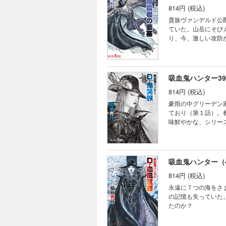
814円 (税込)
第三章
第四
貴族ヴァンデルド公
第五章
ていた。山岳にそび
第六章
り、今、激しい攻防
第七
あと
吸血鬼ハンター39
814円 (税込)
豪雨の中グリーデン
ており（第１話）。
味鮮やかな、シリー
吸血鬼ハンター（4
814円 (税込)
永遠に７つの海をさ
の記憶も失っていた
たのか？