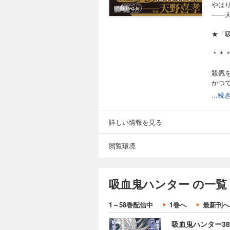
したいという。エマ
やは
た足を踏み入れる。
――
★「
吸血鬼ハンター36
＊＊
814円 (税込)
殺戮
神秘の山“冥府山”
かつ
頼されたＤもまた山
――
...
正体、そして目的は
一方
彼女
詳しい情報を見る
吸血鬼ハンター37
ふた
閲覧環境
814円 (税込)
シリー
触れるだけで人を貴
た。彼女は幼い頃Ｄ
＊＊
吸血鬼ハンター の一覧
ランヌ男爵の館へと
【目
1～58巻配信中
1巻へ
最新刊へ
第一
吸血鬼ハンター38
第二