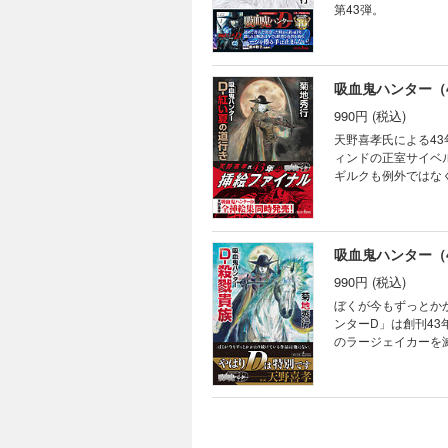
第43弾。
吸血鬼ハンター（
990円 (税込)
天野喜孝氏による43年の
ィンドの正室サイベ
ギルクも例外ではな
頼れる父ベルウィン
吸血鬼ハンター（4
990円 (税込)
ぼくが今もずっとかかわ
ンターD」は創刊43年を迎えました！！★ ＊＊＊＊＊
のラージェイカーを滅ぼした町 
けたDは、 彼女の能力を知りその故
まろうとしている。 シリーズ第45話！ ＊＊＊＊＊ 【目次】 第一章 血闘一対五十 第二章 鉄路を狙う影 第三
章 影人(かげびと)