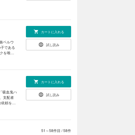
カートに入れる
試し読み
の子である
クを唯一
カートに入れる
試し読み
 あとがき
51～58件目
/
58件