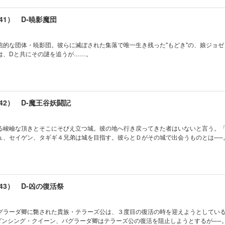
1） D-暁影魔団
信的な団体・暁影団。彼らに滅ぼされた集落で唯一生き残った"もどき"の、娘ジョゼ
は、Dと共にその謎を追うが……。
42） D-魔王谷妖闘記
る峻嶮な頂きとそこにそびえ立つ城。彼の地へ行き戻ってきた者はいないと言う。
ュ、セイゲン、タギギ４兄弟は城を目指す。彼らとＤがその城で出会うものとは──
43） D-凶の復活祭
グラーダ卿に斃された貴族・テラーズ公は、３度目の復活の時を迎えようとしてい
ダンシング・クイーン、バグラーダ卿はテラーズ公の復活を阻止しようとするが──