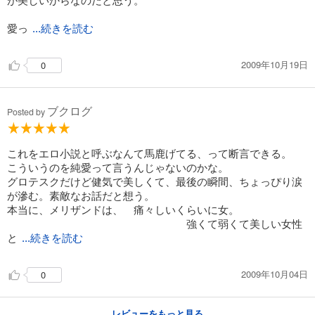
愛っ
...続きを読む
2009年10月19日
0
ブクログ
Posted by
これをエロ小説と呼ぶなんて馬鹿げてる、って断言できる。
こういうのを純愛って言うんじゃないのかな。
グロテスクだけど健気で美しくて、最後の瞬間、ちょっぴり涙
が滲む。素敵なお話だと想う。
本当に、メリザンドは、 痛々しいくらいに女。
強くて弱くて美しい女性
と
...続きを読む
2009年10月04日
0
レビューをもっと見る