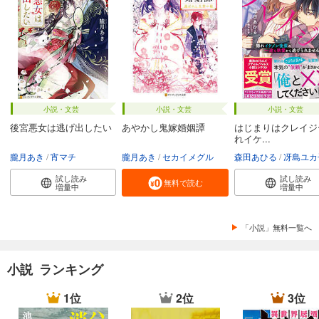
小説・文芸
小説・文芸
小説・文芸
後宮悪女は逃げ出したい
あやかし鬼嫁婚姻譚
はじまりはクレイジ
れイケ...
朧月あき
宵マチ
朧月あき
セカイメグル
森田あひる
冴島ユカ
試し読み
試し読み
無料で読む
増量中
増量中
「小説」無料一覧へ
小説 ランキング
1位
2位
3位