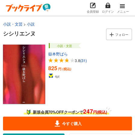
会員登録
ログイン
メニュー
小説・文芸
小説
シシリエンヌ
フォロー
小説・文芸
嶽本野ばら
3.8
(31)
825
円 (税込)
4
pt
247
新規会員70%OFFクーポンで
円(税込)
今すぐ購入