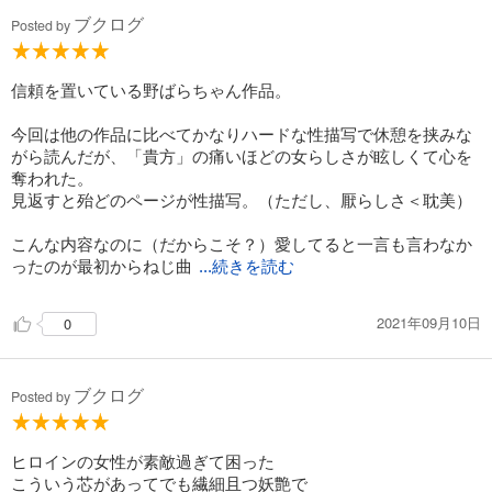
ブクログ
Posted by
信頼を置いている野ばらちゃん作品。
今回は他の作品に比べてかなりハードな性描写で休憩を挟みな
がら読んだが、「貴方」の痛いほどの女らしさが眩しくて心を
奪われた。
見返すと殆どのページが性描写。（ただし、厭らしさ＜耽美）
こんな内容なのに（だからこそ？）愛してると一言も言わなか
ったのが最初からねじ曲
...続きを読む
2021年09月10日
0
ブクログ
Posted by
ヒロインの女性が素敵過ぎて困った
こういう芯があってでも繊細且つ妖艶で