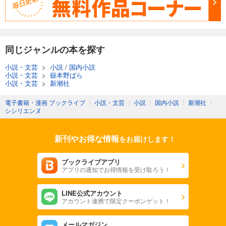
同じジャンルの本を探す
小説・文芸
>
小説
/
国内小説
小説・文芸
>
嶽本野ばら
小説・文芸
>
新潮社
電子書籍・漫画 ブックライブ
〉
小説・文芸
〉
小説
〉
国内小説
〉
新潮社
〉
シシリエンヌ
新刊やお得な情報
をお届けします！
ブックライブアプリ
アプリの通知でお得情報を受け取ろう！
LINE公式アカウント
アカウント連携で限定クーポンゲット！
メールマガジン