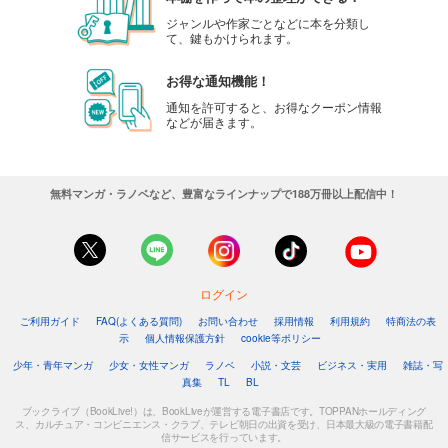
ジャンルや作家ごとなどに本を分類し
て、鍵もかけられます。
お得な通知機能！
通知を許可すると、お得なクーポン情報
などが届きます。
無料マンガ・ラノベなど、豊富なラインナップで188万冊以上配信中！
ログイン
ご利用ガイド
FAQ(よくある質問)
お問い合わせ
採用情報
利用規約
特商法の表
示
個人情報保護方針
cookie等ポリシー
少年・青年マンガ
少女・女性マンガ
ラノベ
小説・文芸
ビジネス・実用
雑誌・写
真集
TL
BL
ブックライブ（BookLive!）は、BookLiveが運営する電子書店です。TOPPANホールディング
ス、カルチュア・コンビニエンス・クラブ、テレビ朝日の出資を受け、日本最大級の電子書籍配
信サービスを行っています。