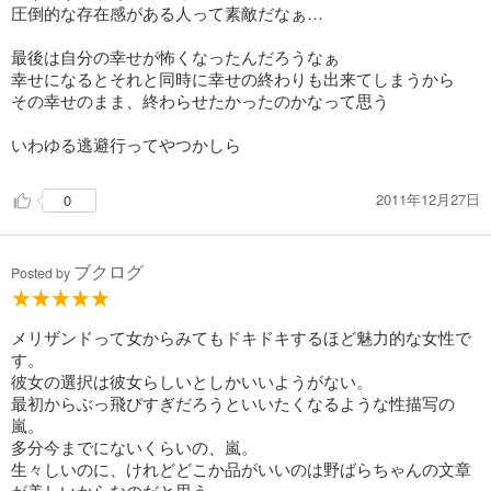
圧倒的な存在感がある人って素敵だなぁ…
最後は自分の幸せが怖くなったんだろうなぁ
幸せになるとそれと同時に幸せの終わりも出来てしまうから
その幸せのまま、終わらせたかったのかなって思う
いわゆる逃避行ってやつかしら
2011年12月27日
0
ブクログ
Posted by
メリザンドって女からみてもドキドキするほど魅力的な女性で
す。
彼女の選択は彼女らしいとしかいいようがない。
最初からぶっ飛びすぎだろうといいたくなるような性描写の
嵐。
多分今までにないくらいの、嵐。
生々しいのに、けれどどこか品がいいのは野ばらちゃんの文章
が美しいからなのだと思う。