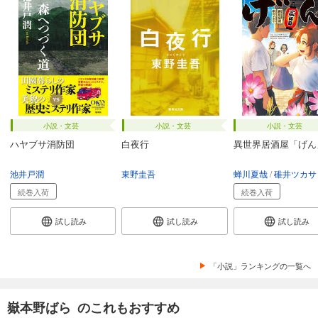
小説・文芸
小説・文芸
小説・文芸
ハヤブサ消防団
白夜行
異世界居酒屋「げん
池井戸潤
東野圭吾
蝉川夏哉
碓井ツカサ
続巻入荷
続巻入荷
試し読み
試し読み
試し読み
「小説」ランキングの一覧へ
嶽本野ばら のこれもおすすめ