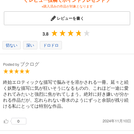
※購入済みの作品が対象となります
レビューを書く
3.8
切ない
深い
ドロドロ
ブクログ
Posted by
終始エロティックな描写で脳みそを溶かされる一冊。延々と続
く妖艶な描写に気が狂いそうになるものの、これほど一途に愛
されてみたいと強烈に焦がれてしまう。絶対に好き嫌いが分か
れる作品だが、忘れられない香水のようにずっと余韻が残り続
ける私にとっては特別な作品。
2024年11月10日
0