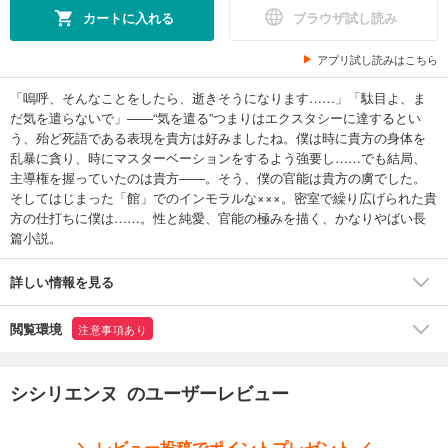
カートに入れる
ブラウザ試し読み
アプリ試し読みはこちら
「嗚呼、そんなことをしたら、逝きそうになります……」「駄目よ、ま
だ気を遣らないで」――“気を遣る”つまりはエクスタシーに達するとい
う、殆ど死語である表現を貴方は好みましたね。僕は時に貴方の身体を
乱暴に貪り、時にマスターベーションをするよう強要し……でも結局、
主導権を握っていたのは貴方――。そう、僕の官能は貴方の虜でした。
そしてはじまった「館」でのインモラルな×××。密室で繰り広げられた貴
方の仕打ちに僕は……。性と純愛、官能の極みを描く、かなりやばい長
篇小説。
詳しい情報を見る
閲覧環境
注意事項あり
シシリエンヌ のユーザーレビュー
＼ レビュー投稿でポイントプレゼント ／