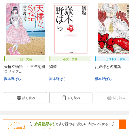
小説・文芸
小説・文芸
ビジネス・実用
天橋立物語 ～三年菊組
鱗姫
お姫様と名建築
ロリィタ...
嶽本野ばら
嶽本野ばら
嶽本野ばら
試し読み
試し読み
試し読み