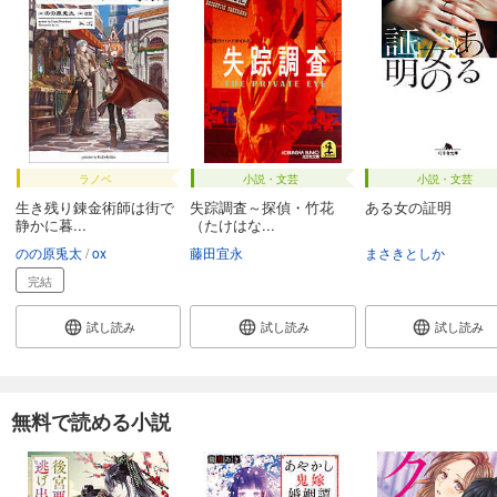
ラノベ
小説・文芸
小説・文芸
生き残り錬金術師は街で
失踪調査～探偵・竹花
ある女の証明
静かに暮...
（たけはな...
のの原兎太
ox
藤田宜永
まさきとしか
完結
試し読み
試し読み
試し読み
無料で読める小説