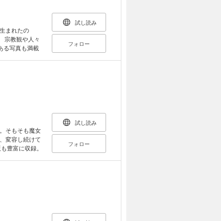
試し読み
生まれたの
? 宗教観や人々
フォロー
ある写真も満載
試し読み
。そもそも魔女
、変容し続けて
フォロー
版も豊富に収録。