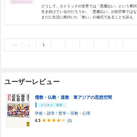
どうして、カトリックの世界では「悪魔払い」という摩訶
生き続けているのだろうか。「悪魔払い」が絵空事ではな
まだに生活に根付いた「救い」の儀式であることを訴え、
日本の若者に漂う閉塞感打破につながると説く。 「悪魔
学術的入門書。
<<
<
1
・
・
・
・
・
・
ユーザーレビュー
儒教・仏教・道教 東アジアの思想空間
ビジネス・実用
学術・語学
/
哲学・宗教・心理
4.3
(3)