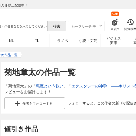
8万冊以上配信中！
Get!
セーフサーチ 中
来店pt
閲覧履
ビジネス
BL
TL
ラノベ
小説・文芸
実用
すめ作品一覧
菊地章太の作品一覧
「菊地章太」の「
悪魔という救い
」「
エクスタシーの神学 ――キリスト
レビューをお届けします！
フォローすると、この作者の新刊が配信
作者を
フォローする
値引き作品