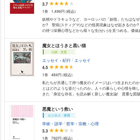
3.7
1巻
1,496円 (税込)
妖精やドラキュラなど、ヨーロッパの「妖怪」たちはなぜ
か? 聖痕(スティグマ)などの怪異現象はなぜ起きるのか
の持つ深層心理などから様々な生(せい)を見つめる。価値
魔女とほうきと黒い猫
小説・文芸
/
エッセイ・紀行
エッセイ
4.5
1巻
484円 (税込)
私たちが共通して持つ魔女のイメージはいつ生まれたのか
とはどのような姿だったのか。人々の暮らしや心情を映し
きた「身近な存在」を読み解く新しい魔女論! 貴重な図
悪魔という救い
ビジネス・実用
/
学術・語学
哲学・宗教・心理
3.3
1巻
792円 (税込)