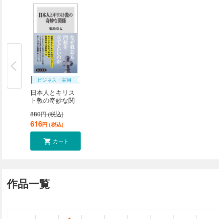
ビジネス・実用
日本人とキリス
ト教の奇妙な関
係
880円 (税込)
616
円 (税込)
カート
作品一覧