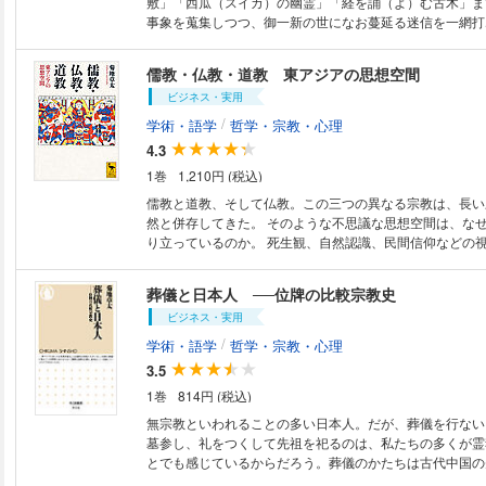
敷」「西瓜（スイカ）の幽霊」「経を誦（よ）む古木」ま
事象を蒐集しつつ、御一新の世になお蔓延る迷信を一網打
奇特な哲学者を突き動かしたものとは一体何だったのか？
録」「おばけの正体」など、妖怪学の創始者・井上円了の
儒教・仏教・道教 東アジアの思想空間
ルに厳選した、決定版アンソロジー。 ［目次］ 編者序文 妖怪談 妖怪学講
ビジネス・実用
義録 『妖怪学雑誌』論説 （真怪論／妖怪学と諸学との関
怪） おばけの正体 補遺 （妖怪学講義細目／妖怪学講義
/
学術・語学
哲学・宗教・心理
了調査地一覧） 注
4.3
1巻
1,210円 (税込)
儒教と道教、そして仏教。この三つの異なる宗教は、長い
然と併存してきた。 そのような不思議な思想空間は、な
り立っているのか。 死生観、自然認識、民間信仰などの
妥協・調和を繰り返すダイナミズムをとらえる意欲作。 
する東アジア的宗教の本質を、シンクレティズム＝習合と
葬儀と日本人 ──位牌の比較宗教史
ら鋭く分析し、 軽妙な筆致でやさしく語る！ ◇本書「はじめに」より―
ビジネス・実用
シンクレティズムとは「ごたまぜ」という意味である。儒
がごたごたまぜ まぜになっている。純粋ではない。けれ
/
学術・語学
哲学・宗教・心理
る。そしてこれこそが宗教というも のの現実の姿ではないか。 ◆
3.5
容 第1章 シンクレティック東アジア―宗教の実像を求め
1巻
814円 (税込)
いあう親子のどろぼう―情にあふれ馴れあう心性 第3章 
女たち（上）―ユーラシアの西から東へ 第4章 翼をなく
無宗教といわれることの多い日本人。だが、葬儀を行ない
（下）―孝との調和と相克 第5章 福禄寿、怨恨、呪殺―
墓参し、礼をつくして先祖を祀るのは、私たちの多くが霊
求められるもの 第6章 草も木もみな仏になる―宗教をぬ
とでも感じているからだろう。葬儀のかたちは古代中国の
識 第7章 スモモの下で世直しがはじまる―くりかえされ
する。紀元前二世紀、葬式の原型が儒教によってつくられ