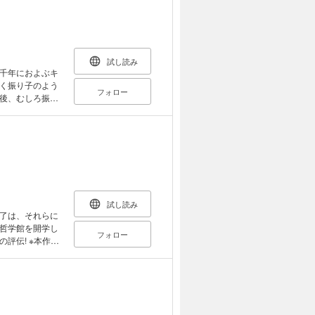
どの題材にふれ
、一神教の光と
試し読み
千年におよぶキ
く振り子のよう
フォロー
後、むしろ振り
活動、神秘主義
代の宗教的エネ
義の思想を、
ア時代に水源を
を俯瞰し、キリ
試し読み
了は、それらに
哲学館を開学し
フォロー
評伝! ※本作品
います。あらか