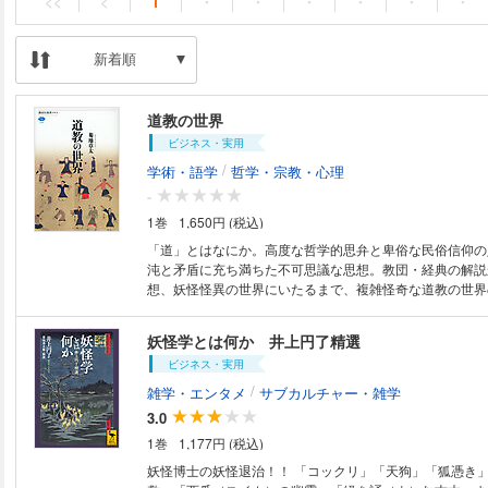
<<
<
1
・
・
・
・
・
・
新着順
道教の世界
ビジネス・実用
/
学術・語学
哲学・宗教・心理
-
1巻
1,650円 (税込)
「道」とはなにか。高度な哲学的思弁と卑俗な民俗信仰の
沌と矛盾に充ち満ちた不可思議な思想。教団・経典の解説
想、妖怪怪異の世界にいたるまで、複雑怪奇な道教の世界
尽に解き明かす。 【目次】 はじめに 第一章 しいたげられた心の救い 老
子／宗教／自然観 第二章 転変する世界の肯定 教団／経
妖怪学とは何か 井上円了精選
章 その喧騒のただなかで 山岳信仰／仙人／女神 第四章
ビジネス・実用
犯すとき 文学／怪異／年中行事 第五章 体のなかは虫だ
／日本文化 第六章 十中八九でたらめでも 学術史／学者
/
雑学・エンタメ
サブカルチャー・雑学
参考文献 索引
3.0
1巻
1,177円 (税込)
妖怪博士の妖怪退治！！ 「コックリ」「天狗」「狐憑き