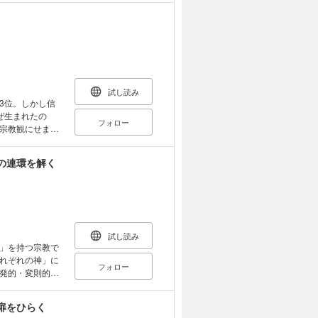
観 第9章 東
先祖を祀る」と
をたどることに
試し読み
3位。しかし信
ぜ生まれたの
フォロー
宗教観にせま
収録となってい
の連環を解く
試し読み
」を持つ宗教で
れぞれの神」に
フォロー
発的・変則的で
の底流となりえ
したキリスト教
扉をひらく
神教の特質を把