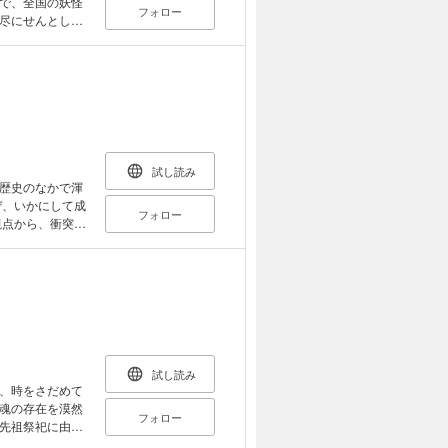
で、全国の妖怪
フォロー
尽にせんとした
 「妖怪学講義
精華をオリジナ
係／忘憂術／論
参考書目／井上円
試し読み
歴史のなかで渾
ぜ、いかにして成
フォロー
視点から、衝突・
矛盾しながら共存
いうキー概念か
教と仏教と道教
どゆたかさがあ
主な内
て 第2章 かば
翼をなくした天
試し読み
した天女たち
、時をさだめて
心がすさむとき
魂の存在を漠然
フォロー
りかえる自然認
先祖祭祀に由来
る予言の力 第8
た。以来二千数