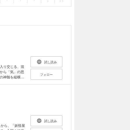
・
・
・
>
>>
試し読み
入り交じる、混
から「気」の思
フォロー
の神髄を縦横無
典／神統譜 第三
 陰気が陽気を
らけ 民俗／医療
／現在 あとがき
試し読み
」から、「妖怪屋