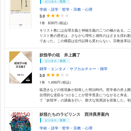
ビジネス・実用
握する。「聖戦」「不寛容」「平等」「福祉」「契約」な
ながら、歴史に決定的な影響を与えた三宗教の連環を解き
/
学術・語学
哲学・宗教・心理
闇にせまる比較宗教学の入門書。
3.0
1巻
836円 (税込)
キリスト教には合理主義と神秘主義の二つの極がある。二
リスト教の歴史は、さながら理性と感性のはざまを揺れ動
であった。この構図は近代以降も変わらない。宗教改革以
子の振幅はますます大きくなった。イエズス会による布教
の興隆、悪魔憑き、魔女狩りなど、熱狂的な信仰が西欧近
妖怪学の祖 井上圓了
ルギーを吸収した。本書では、キリスト教における神秘主
ビジネス・実用
「エクスタシー」という視点から読み解いていく。ギリシ
もち、ヨーロッパ思想の伏流水であるカトリック神秘神学
/
雑学・エンタメ
サブカルチャー・雑学
スト教の本質に肉薄する危険な書。
3.0
1巻
1,496円 (税込)
狐憑きなどの怪現象が頻発した明治時代。哲学者の井上圓
合理的な道筋をつけることが哲学普及につながると奔走。
て「妖怪学」の講義を行い、膨大な怪異談を収集した。初の
は紙版の書籍から口絵または挿絵の一部が未収録となって
じめご了承ください。
妖怪たちのラビリンス 西洋異界案内
ビジネス・実用
/
学術・語学
哲学・宗教・心理