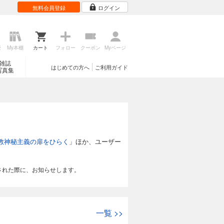
無料会員登録
ログイン
歴
My本棚
カート
フォロー
クーポン
Myページ
雑誌
はじめての方へ
ご利用ガイド
写真集
教神秘主義の扉をひらく
」ほか、ユーザー
された際に、お知らせします。
一覧
>>