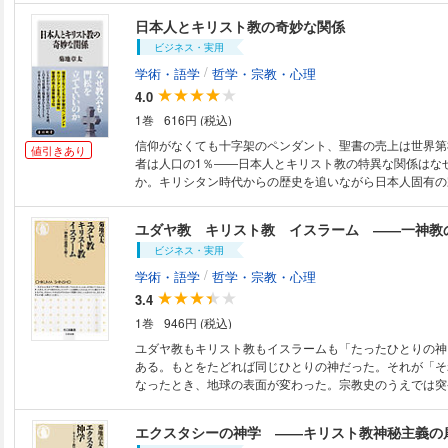
章 彼らに永遠の休息をあたえたまえ―湿潤温暖地域の死生
百年、儒教・道教・仏教が複雑に絡まりあい、各宗教が「
日本人とキリスト教の奇妙な関係
アジアの思想空間へ―思想を生みだす時と場所
いう感情に回収されていく。本書では、葬儀と位牌の歴史
ビジネス・実用
よって、民族の死生観を考えてゆく。
/
学術・語学
哲学・宗教・心理
4.0
1巻
616円 (税込)
信仰がなくても十字架のペンダント、聖書の売上は世界第
値引きあり
者は人口の1％――日本人とキリスト教の特異な関係はな
か。キリシタン時代からの歴史を追いながら日本人固有の
る。 ※本作品は紙版の書籍から口絵または挿絵の一部が未
ます。あらかじめご了承ください。
ユダヤ教 キリスト教 イスラーム ――一神教
ビジネス・実用
/
学術・語学
哲学・宗教・心理
3.4
1巻
946円 (税込)
ユダヤ教もキリスト教もイスラームも「たったひとりの神
ある。もとをたどれば同じひとりの神だった。それが「そ
なったとき、地球の表面が変わった。宗教史のうえでは突
あった一神教が、なぜ諸宗教をしのぐまでに発展し、世界
たのか――。出発点であるユダヤ教と、そこから枝分かれ
エクスタシーの神学 ――キリスト教神秘主義の
とイスラームを視野に入れ、より大きな広がりのなかで一