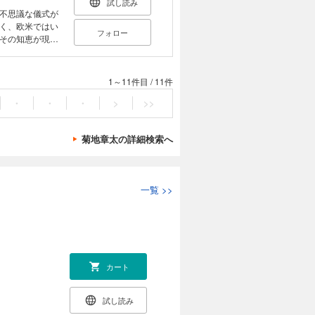
試し読み
不思議な儀式が
く、欧米ではい
フォロー
その知恵が現代
払い」の日本初の
1～11件目
/
11件
・
・
・
>
>>
菊地章太の詳細検索へ
一覧
>>
カート
試し読み