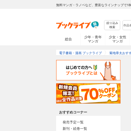
無料マンガ・ラノベなど、豊富なラインナップで18
絞り込み
検索
少年・青年
少女・女性
総合
マンガ
マンガ
電子書籍・漫画 ブックライブ
菊地章太おす
おすすめコーナー
発売予定一覧
新刊・続巻一覧