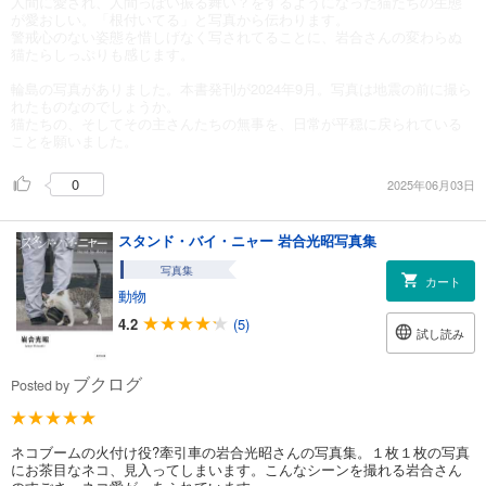
人間に愛され、人間っぽい振る舞い？をするようになった猫たちの生態
が愛おしい。「根付いてる」と写真から伝わります。
警戒心のない姿態を惜しげなく写されてることに、岩合さんの変わらぬ
猫たらしっぷりも感じます。
輪島の写真がありました。本書発刊が2024年9月。写真は地震の前に撮ら
れたものなのでしょうか。
猫たちの、そしてその主さんたちの無事を、日常が平穏に戻られている
ことを願いました。
0
2025年06月03日
スタンド・バイ・ニャー 岩合光昭写真集
写真集
カート
動物
4.2
(5)
試し読み
ブクログ
Posted by
ネコブームの火付け役?牽引車の岩合光昭さんの写真集。１枚１枚の写真
にお茶目なネコ、見入ってしまいます。こんなシーンを撮れる岩合さん