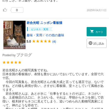
のすごさ。ネコ愛が、あふれています。
0
2025年04月11日
岩合光昭 ニッポン看板猫
ビジネス・実用
カート
趣味・実用
/
その他の趣味
5.0
(4)
試し読み
ブクログ
Posted by
岩合光昭さんの猫写真集ですね。
日本全国の看板猫が、表情も豊かにおいでおいでしています。全部で六
十匹。
今回の写真集も、岩合光昭さんの集大成と言っても過言では、ないで
すね。どの猫も表情が良い、さすがに看板猫、堂々としていて風格があ
ります。
岩合光昭さんは、あとがきに「仕事をするヒトのそばに、ネコがい
る。土産物店の入口に、ネコがいる。それは、早朝からネコを探して彷
徨い、植木鉢すらネコに見えてしまう、追いつめられた動物写真家にと
って、神のような存在で。
愛おしいと思った瞬間、そのネコをもっと愛おしむヒトと、心が行き