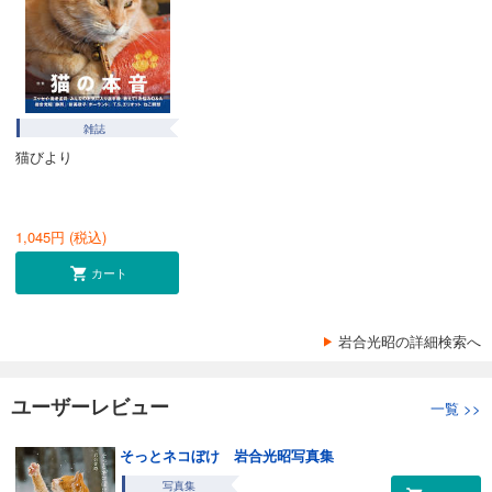
雑誌
猫びより
1,045
円 (税込)
カート
岩合光昭の詳細検索へ
ユーザーレビュー
一覧
>>
そっとネコぼけ 岩合光昭写真集
写真集