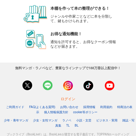
本棚を作って本の整理ができる！
ジャンルや作家ごとなどに本を分類し
て、鍵もかけられます。
お得な通知機能！
通知を許可すると、お得なクーポン情報
などが届きます。
無料マンガ・ラノベなど、豊富なラインナップで188万冊以上配信中！
ログイン
ご利用ガイド
FAQ(よくある質問)
お問い合わせ
採用情報
利用規約
特商法の表
示
個人情報保護方針
cookie等ポリシー
少年・青年マンガ
少女・女性マンガ
ラノベ
小説・文芸
ビジネス・実用
雑誌・写
真集
TL
BL
ブックライブ（BookLive!）は、BookLiveが運営する電子書店です。TOPPANホールディング