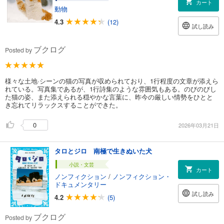
カート
動物
4.3
(12)
試し読み
ブクログ
Posted by
様々な土地·シーンの猫の写真が収められており、1行程度の文章が添えら
れている。写真集であるが、1行詩集のような雰囲気もある。のびのびし
た猫の姿、また添えられる穏やかな言葉に、昨今の厳しい情勢をひとと
き忘れてリラックスすることができた。
0
2026年03月21日
タロとジロ 南極で生きぬいた犬
小説・文芸
カート
ノンフィクション
/
ノンフィクション・
ドキュメンタリー
試し読み
4.2
(5)
ブクログ
Posted by