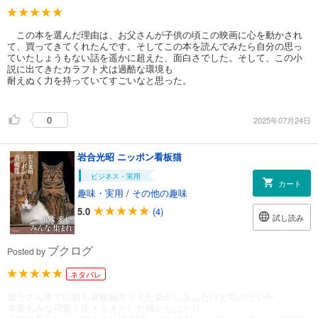
この本を選んだ理由は、お父さんが子供の頃この映画に心を動かされ
て、買ってきてくれたんです。そしてこの本を読んでみたら自分の思っ
ていたしょうもない話を遥かに超えた、面白さでした。そして、この小
説に出てきたカラフト犬は過酷な環境も
耐えぬく力を持っていてすごいなと思った。
0
2025年07月24日
岩合光昭 ニッポン看板猫
ビジネス・実用
カート
趣味・実用
/
その他の趣味
5.0
(4)
試し読み
ブクログ
Posted by
ネタバレ
岩合さん本で以前も看板猫本を見た気がしましたけど気のせいか。
本書もみな可愛く生き生きとした猫たちばかり。