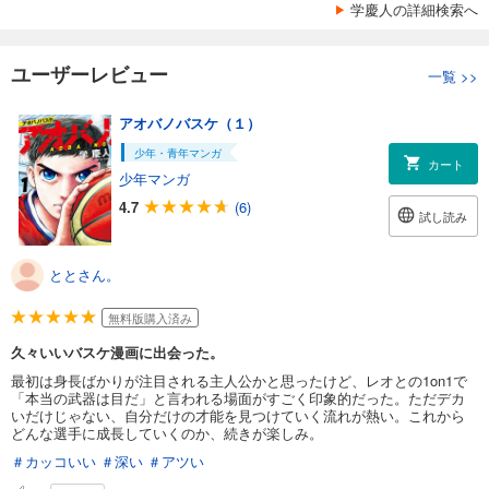
学慶人の詳細検索へ
ユーザーレビュー
一覧
>>
アオバノバスケ（１）
少年・青年マンガ
カート
少年マンガ
4.7
(6)
試し読み
ととさん。
無料版購入済み
久々いいバスケ漫画に出会った。
最初は身長ばかりが注目される主人公かと思ったけど、レオとの1on1で
「本当の武器は目だ」と言われる場面がすごく印象的だった。ただデカ
いだけじゃない、自分だけの才能を見つけていく流れが熱い。これから
どんな選手に成長していくのか、続きが楽しみ。
＃カッコいい
＃深い
＃アツい