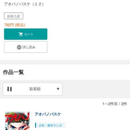
アオバノバスケ（１２）
続巻入荷
792
円 (税込)
カート
試し読み
作品一覧
新着順
1～2件目
/
2件
アオバノバスケ
少年・青年マンガ