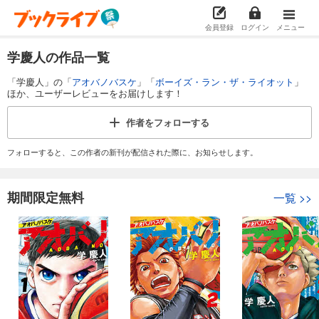
会員登録
ログイン
メニュー
学慶人の作品一覧
「学慶人」の「
アオバノバスケ
」「
ボーイズ・ラン・ザ・ライオット
」
ほか、ユーザーレビューをお届けします！
作者を
フォローする
フォローすると、この作者の新刊が配信された際に、お知らせします。
期間限定無料
一覧
>>