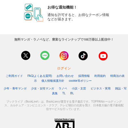
お得な通知機能！
通知を許可すると、お得なクーポン情報
などが届きます。
無料マンガ・ラノベなど、豊富なラインナップで188万冊以上配信中！
ログイン
ご利用ガイド
FAQ(よくある質問)
お問い合わせ
採用情報
利用規約
特商法の表
示
個人情報保護方針
cookie等ポリシー
少年・青年マンガ
少女・女性マンガ
ラノベ
小説・文芸
ビジネス・実用
雑誌・写
真集
TL
BL
ブックライブ（BookLive!）は、BookLiveが運営する電子書店です。TOPPANホールディング
ス、カルチュア・コンビニエンス・クラブ、テレビ朝日の出資を受け、日本最大級の電子書籍配
信サービスを行っています。