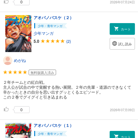
0
2026年07月24日
アオバノバスケ（２）
少年・青年マンガ
カート
少年マンガ
5.0
(2)
試し読み
めがね
無料版購入済み
２年チームとの紅白戦。
主人公が試合の中で覚醒する熱い展開。２年の先輩・道源のできなくて
辛かったときの自分を思い出すグッとくるエピソード。
この２巻でグイグイと引き込まれる
0
2026年07月09日
アオバノバスケ（１）
少年・青年マンガ
カート