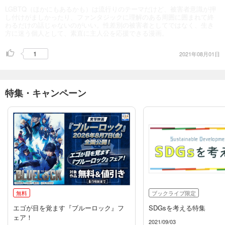
LGBTQ（ほかにもあるかも）は流行りのテーマだけど、被害者意識が押
し付けがましかったり、ファンタジックに理解のある周囲に囲まれて終
わるだけの話じゃないのがいい。性差別の被害者としてではなく、生き
方に迷う個人として、素直に主人公を応援できる漫画。
1
2021年08月01日
特集・キャンペーン
無料
ブックライブ限定
エゴが目を覚ます『ブルーロック』フ
SDGsを考える特集
ェア！
2021/09/03