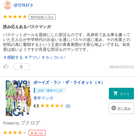
@甘味好き
無料版購入済み
読み応えあるバスケマンガ
バスケットボールを題材にした部活ものです。高身長である事を嫌って
いた主人公が中学時代の出会いを通じバスケの道に進み、その先輩との
対戦の為に奮闘するという王道の青春展開が大変心地よいですね。知名
度は低いようですが良質な部活ものマンガです。
＃感動する
＃アツい
＃カッコいい
0
2024年02月01日
ボーイズ・ラン・ザ・ライオット（４）
少年・青年マンガ
カート
青年マンガ
4.5
(2)
試し読み
ブクログ
Posted by
ネタバレ