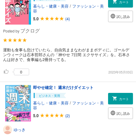
カート
暮らし・健康・美容
/
ファッション・美
容
試し読み
5.0
(4)
ブクログ
Posted by
運動も食事も怠けていたら、自由気ままなわがままボディに。ゴールデ
ンウィークは石本哲郎さんの「神やせ 7日間 エクササイズ」を。石本さ
んは好きで、食事編も2冊持ってる。
0
2023年05月03日
即やせ確定！ 週末だけダイエット
ビジネス・実用
カート
暮らし・健康・美容
/
ファッション・美
容
試し読み
5.0
(2)
ゆっき