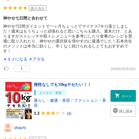
購入済み
神やせ七日間と合わせて
神やせ7日間ダイエットで一ヶ月ちょっとでマイナス7キロ落としまし
た！週末はもうちょっと頑張れると思いこちらも購入。週末だけ、とあ
りますがストレッチや筋トレメニューを参考にしたり食事のレシピを普
通に取り入れたり、神やせの選択肢を増やすのに最適でした！石本先生
のメソッドは本当に効くし、辛くなく続けられるしとてもおすすめで
す！
＃タメになる
＃アガる
1
2023年02月24日
根性なしでも10kgヤセたい！！
ビジネス・実用
カート
暮らし・健康・美容
/
ファッション・美
容
試し読み
3.3
(4)
ohachi