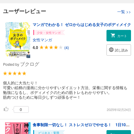
ユーザーレビュー
一覧
>>
マンガでわかる！ ゼロからはじめる女子のボディメイク
少女・女性マンガ
カート
女性マンガ
4.0
(4)
試し読み
ブクログ
Posted by
個人的に大当たり！
可愛い絵柄の漫画に分かりやすいダイエット方法、栄養に関する情報も
勉強になるし、ボディメイクのための筋トレもわかりやすい。
筋肉つけるために毎日少しずつ頑張るぞー！
0
2025年02月24日
食事制限一切なし！ ストレスゼロでやせる！ 1日10分！神やせ7日間エクササイズ
ビジネス・実用