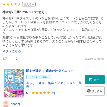
購入済み
神やせ7日間〜のレシピに使える
神やせ7日間ダイエットのレシピを増やしたくて、レシピ目当てに買いま
したが、ストレッチや筋トレも普段のダイエットに取り入れたくなるも
のが多かったです。
ダイエットでやるべき事が2日間にギュッと詰まっていて勉強になりまし
た。
2日間ゲーム感覚でやる事をこなしていって楽しかったです。近所に買い
物に行ったりする時間はあるので、大きな予定がない週末はまたやって
みようかなと思います。
＃タメになる
0
2023年03月07日
即やせ確定！ 週末だけダイエット
ビジネス・実用
カート
暮らし・健康・美容
/
ファッション・美
容
試し読み
5.0
(2)
ohachi