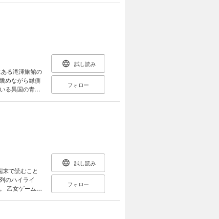
試し読み
眺めながら縁側
フォロー
いる異国の青年
ら、主命により故
を借りて店を開
いる。まるで人
好きで、時間が
かせ、和恭も熱
妙な出来事がたび
夜店の向こうに
・虚空に依頼さ
試し読み
が関わっている
端末で読むこと
るものを見る青
列のハイライ
フォロー
ムの
1冊。 シーン×
ラストの描き方を