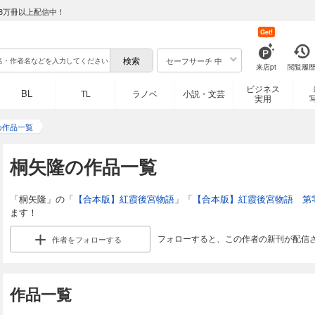
8万冊以上配信中！
Get!
セーフサーチ 中
来店pt
閲覧履
ビジネス
BL
TL
ラノベ
小説・文芸
実用
め作品一覧
桐矢隆の作品一覧
「桐矢隆」の「
【合本版】紅霞後宮物語
」「
【合本版】紅霞後宮物語 第
ます！
フォローすると、この作者の新刊が配信
作者を
フォローする
作品一覧