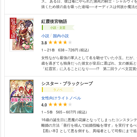
ス。 ある日、彼は毒にやられた瀕死の騎士・シャルヴィ
抜くため彼の血を吸った途端──オーディスは何故か魔法
なっていた。 翌朝、シャルヴィに訊ねてみると、それは
るものだと思う。彼も同じく黒き魔女によって、魔力があ
紅霞後宮物語
力を封じ込められる呪いをかけられていたのだ。 魔法を
小説・文芸
士・シャルヴィと、魔力が涸らされた魔導士・オーディス
交換』をすることで、魔力が交換できることに気づき……
/
小説
国内小説
たいオーディスは、シャルヴィに魔力のためキスをさせて
3.8
──！ お互いの利益のため、彼らは何度もキスをする。 どんどん濃厚にな
1～21巻
638～726円 (税込)
っていくキス。それは魔力供給のためなのか、それとも新
生えなのか……？
女性ながら最強の軍人として名を馳せていた小玉。だが、
歳を過ぎても独身だった彼女が皇后に選ばれ、女の嫉妬と
「紅霞宮」に入ることになり――!? 第二回ラノベ文芸賞
シスター・ブラックシープ
ラノベ
女性向けライトノベル
4.0
1～5巻
565～607円 (税込)
16歳の誕生日に悪魔の花嫁となってしまったコンスタンテ
離婚の方法「善行を積んで結婚指輪を壊す」を実行するべ
【黒い羊】として悪を倒すも、異端者として司祭にまで追わ