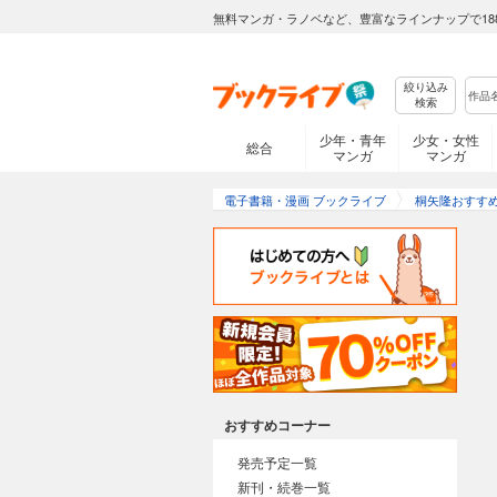
無料マンガ・ラノベなど、豊富なラインナップで18
絞り込み
検索
少年・青年
少女・女性
総合
マンガ
マンガ
電子書籍・漫画 ブックライブ
桐矢隆おすす
おすすめコーナー
発売予定一覧
新刊・続巻一覧