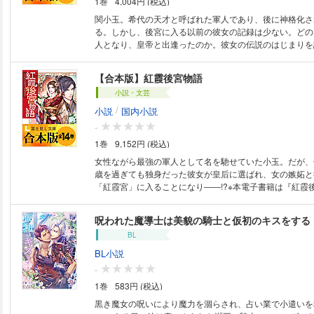
1巻
4,004円 (税込)
関小玉。希代の天才と呼ばれた軍人であり、後に神格化さ
る。しかし、後宮に入る以前の彼女の記録は少ない。どの
人となり、皇帝と出逢ったのか。彼女の伝説のはじまりを
―― ※本作品は『紅霞後宮物語 第零幕』シリーズ全6巻
す。 ※本商品は1冊に全巻を収録した合本形式での配信と
【合本版】紅霞後宮物語
かじめご了承ください。
小説・文芸
/
小説
国内小説
-
1巻
9,152円 (税込)
女性ながら最強の軍人として名を馳せていた小玉。だが、
歳を過ぎても独身だった彼女が皇后に選ばれ、女の嫉妬と
「紅霞宮」に入ることになり――!?※本電子書籍は『紅霞後
巻を1冊にまとめた合本版です。
呪われた魔導士は美貌の騎士と仮初のキスをする
BL
BL小説
-
1巻
583円 (税込)
黒き魔女の呪いにより魔力を涸らされ、占い業で小遣いを