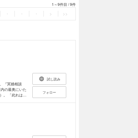
1～9件目
/
9件
・
・
・
>
>>
試し読み
、『冥婚相談
店内の最奥にいた
フォロー
）。 「此れは此
はくれないか。冥
様々な怪異が蔓延
な軍人と胡散臭げ