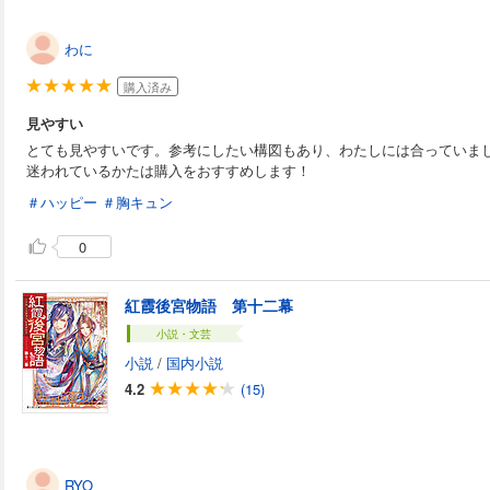
わに
購入済み
見やすい
とても見やすいです。参考にしたい構図もあり、わたしには合っていま
迷われているかたは購入をおすすめします！
＃ハッピー
＃胸キュン
0
紅霞後宮物語 第十二幕
小説・文芸
小説
/
国内小説
4.2
(15)
RYO