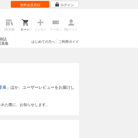
無料会員登録
ログイン
歴
My本棚
カート
フォロー
クーポン
Myページ
雑誌
はじめての方へ
ご利用ガイド
写真集
零幕
」ほか、ユーザーレビューをお届けし
された際に、お知らせします。