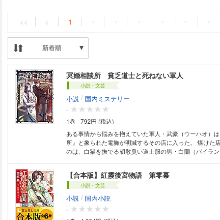
<<
<
1
・
・
・
・
・
・
新着順
冥婚相談所 貧乏道士と死ねない軍人
小説・文芸
/
小説
国内ミステリー
-
1巻
792円 (税込)
ある事情から悩みを抱えていた軍人・武豪（ウーハオ）は
所』と象られた電飾が明滅するその店に入った。 煤けた
のは、白猫を撫でる胡散臭い道士服の男・白蘭（バイラン
れは軍人様、今日は如何いたしましたか」 「私を助けて
婚させられそうなのだ」 死者との婚姻・冥婚によって、
【合本版】紅霞後宮物語 第零幕
る雨の止まない都市・黄源城市の一画で――。 生真面目
小説・文芸
な道士が出会い、生者と死者を巡る物語が動き出す。
/
小説
国内小説
-