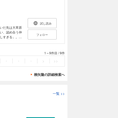
シチュエーショ
力的な男性を描く
に描きたい時
試し読み
いだ先は大草原
／第５章「非王
い、認め合う仲
フォロー
しすぎる」。初
れられる「覇
×タイプ別で、
特典として番外
1～9件目
/
9件
方を紹介した技
・
・
・
>
>>
ーションでのポー
を描くための解説
桐矢隆の詳細検索へ
時に、ぜひご活
 【タイ
イルド系／王子様
一覧
>>