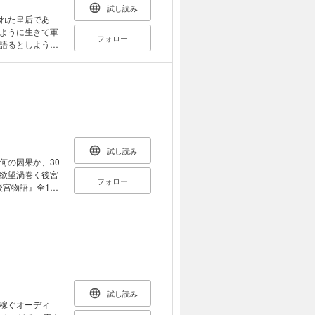
試し読み
れた皇后であ
ように生きて軍
フォロー
語るとしよう
を収録していま
なります。あら
試し読み
何の因果か、30
欲望渦巻く後宮
フォロー
宮物語』全14
試し読み
稼ぐオーディ