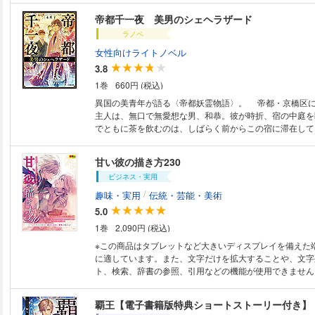
帝都千一夜 美男のシェヘラザード
ラノベ
女性向けライトノベル
3.8
1巻
660円 (税込)
異国の美青年が語る〈帝都妖霊物語〉。 帝都・京橋区にある滝澤旅館の
主人は、無口で無愛想な男、和恭。彼が時折、宿の中庭を
でともに茶を飲むのは、しばらく前からこの宿に滞在して
サレハだ。 サレハは一年ほど前、遥か遠い砂漠の国か
郷の品を商うために帝都にやってきた。今は銀座の勧工場
甘い彼の描き方230
き、故国の華麗な絨毯や優美な道具に囲まれて商売をして
ビジネス・実用
形のような美貌を持つサレハだが、意外にも人懐っこく話
あれば故郷の風物や闇に沈む者たちの話を和恭に語って聞
/
趣味・実用
伝統・芸能・美術
心に耳を傾けるのだった。 そんなふたりの周囲で、奇
5.0
たび起こり人々の心を惑わせる。人を若返らせる水差し、
1巻
2,090円 (税込)
あるバザール、香りが消えた金木犀――山伏姿の警視総監
れ、サレハと和恭は、この地にやってきた異国の妖霊たち
※この商品はタブレットなど大きいディスプレイを備えた
らしき不思議な事件の謎を探ることに……。 人ならざ
に適しています。また、文字だけを拡大することや、文字
年が帝都で語る、妖霊（ジン）たちの物語。
ト、検索、辞書の参照、引用などの機能が使用できません。 乙女ゲー
世界に学ぶ！ 思わずドキドキするポーズイラストを集めた
タイプ別で、胸がときめく男性が描ける！ 本書は、乙女ゲームに出てくる
覇王【電子書籍版特典ショートストーリー付き】
ような、 女性が思わずときめいてしまう男性のポーズイ