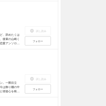
試し読み
ど、辞めたくは
、後輩の山崎く
フォロー
恋愛アンソロジ
の分岐点。
試し読み
ン。一際目立
今は飾り棚の中
フォロー
と猜疑心を映し
恋愛アンソロジ
の恋の交差点。