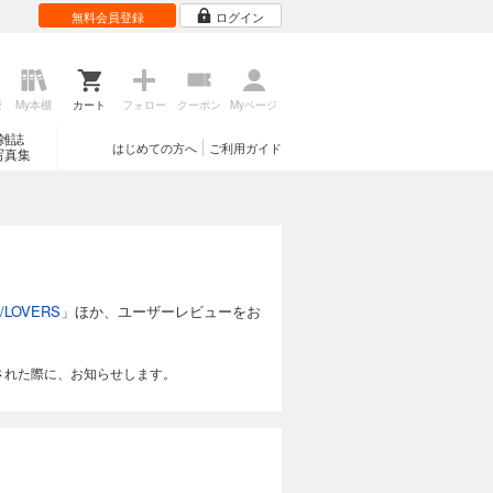
無料会員登録
ログイン
歴
My本棚
カート
フォロー
クーポン
Myページ
雑誌
はじめての方へ
ご利用ガイド
写真集
OVERS
」ほか、ユーザーレビューをお
された際に、お知らせします。