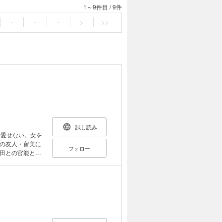
1～9件目
/
9件
・
・
・
>
>>
試し読み
、愛せない。女を
の友人・留美に
フォロー
田との官能と友
。しかし留守中
……。新感覚の