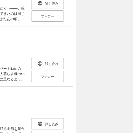
試し読み
だろう――。親
できたのは同じ
フォロー
ぎたあの頃。大
遠かった。〈家
な文体で描き、
試し読み
パート勤めの
人暮らす母のい
フォロー
に重なるように
活にかかわるう
れが抱える苦悩
試し読み
残る山形を舞台