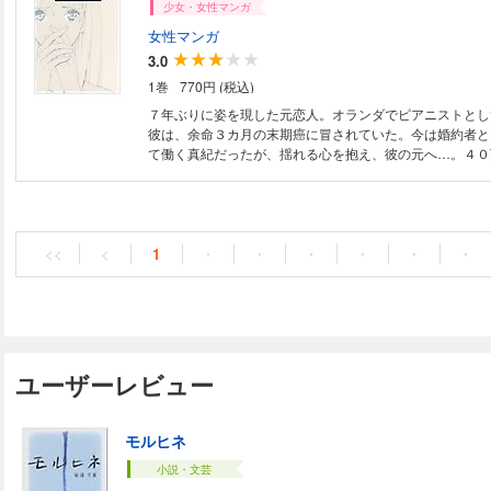
少女・女性マンガ
女性マンガ
3.0
1巻
770円 (税込)
７年ぶりに姿を現した元恋人。オランダでピアニストとし
彼は、余命３カ月の末期癌に冒されていた。今は婚約者と
て働く真紀だったが、揺れる心を抱え、彼の元へ…。４０
ー恋愛小説を完全コミック化！
<<
<
1
・
・
・
・
・
・
ユーザーレビュー
モルヒネ
小説・文芸