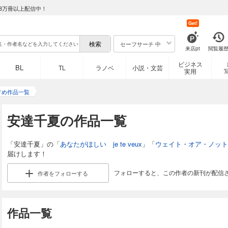
8万冊以上配信中！
Get!
セーフサーチ 中
来店pt
閲覧履
ビジネス
BL
TL
ラノベ
小説・文芸
実用
すめ作品一覧
安達千夏の作品一覧
「安達千夏」の「
あなたがほしい je te veux
」「
ウェイト・オア・ノット/L
届けします！
フォローすると、この作者の新刊が配信
作者を
フォローする
作品一覧