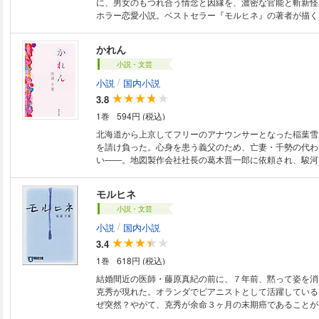
に、男女のもつれ合う情念と因縁を、濃密な官能と斬新怪
ホラー恋愛小説。ベストセラー『モルヒネ』の著者が描く
かれん
小説・文芸
/
小説
国内小説
3.8
1巻
594円 (税込)
北海道から上京してフリーのアナウンサーとなった稲葉雪
を請け負った。心身を患う義父のため、亡妻・千勢の代わ
い――。地図製作会社社長の葛木晋一郎に依頼され、駿河
始めた雪乃。やがて、千勢が夏至の日に影の消える都市〈
抱いていたことを知る。なぜ？ 直後、雪乃の前に千勢の
モルヒネ
男・五十嵐が現れ……。ベストセラー『モルヒネ』の著者
小説・文芸
編。
/
小説
国内小説
3.4
1巻
618円 (税込)
結婚間近の医師・藤原真紀の前に、７年前、黙って姿を消
克秀が現れた。オランダでピアニストとして活躍している
ぜ突然？やがて、克秀が余命３ヶ月の末期癌であることが
店発、話題のベストセラー、ついに電子化！