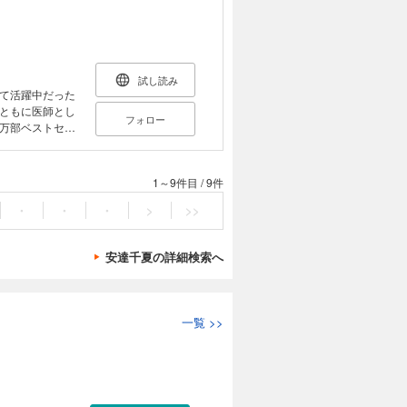
試し読み
て活躍中だった
ともに医師とし
フォロー
万部ベストセラ
1～9件目
/
9件
・
・
・
>
>>
安達千夏の詳細検索へ
一覧
>>