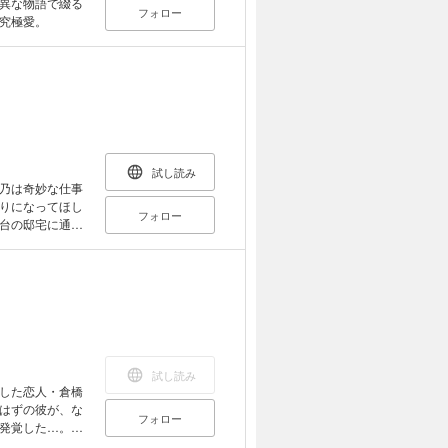
異な物語で綴る
フォロー
究極愛。
試し読み
乃は奇妙な仕事
りになってほし
フォロー
台の邸宅に通い
花蓮〉に憧れを
過去を知る謎の
が贈る恋愛長
試し読み
した恋人・倉橋
はずの彼が、な
フォロー
発覚した…。書