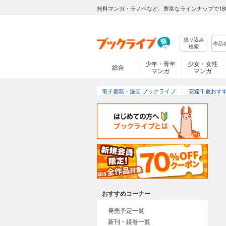
無料マンガ・ラノベなど、豊富なラインナップで18
絞り込み
検索
少年・青年
少女・女性
総合
マンガ
マンガ
電子書籍・漫画 ブックライブ
安達千夏おす
おすすめコーナー
発売予定一覧
新刊・続巻一覧