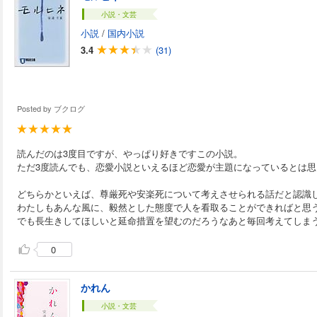
小説・文芸
小説
/
国内小説
3.4
(31)
Posted by
ブクログ
読んだのは3度目ですが、やっぱり好きですこの小説。
ただ3度読んでも、恋愛小説といえるほど恋愛が主題になっているとは思
どちらかといえば、尊厳死や安楽死について考えさせられる話だと認識
わたしもあんな風に、毅然とした態度で人を看取ることができればと思
でも長生きしてほしいと延命措置を望むのだろうなあと毎回考えてしま
0
かれん
小説・文芸