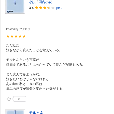
小説
/
国内小説
3.4
(31)
Posted by
ブクログ
ただただ、
泣きながら読んだことを覚えている。
モルヒネという言葉が
鎮痛薬であることは分かっていて読んだ記憶もある。
また読んでみようかな。
泣きたいわけじゃないけれど、
あの時の私と、今の私は
痛みの感度が随分と変わった気がする。
0
モルヒネ