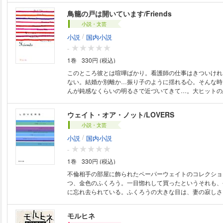
鳥籠の戸は開いています/Friends
小説・文芸
/
小説
国内小説
-
1巻
330円 (税込)
このところ彼とは喧嘩ばかり。看護師の仕事はきついけれ
ない。結婚か別離か…振り子のように揺れる心。そんな時
んが鈍感なくらいの明るさで近づいてきて…。大ヒットの
ー『Friends』収録の珠玉短編、安達千夏が綴る大人の女
ウェイト・オア・ノット/LOVERS
小説・文芸
/
小説
国内小説
-
1巻
330円 (税込)
不倫相手の部屋に飾られたペーパーウェイトのコレクショ
つ、金色のふくろう。一目惚れして買ったというそれも、
に忘れ去られている。ふくろうの大きな目は、妻の寂しさ
出すかのようだ。結婚が本当の幸せなの？ベストセラーの
ー『ＬＯＶＥＲＳ』収録の珠玉短編、安達千夏が綴る大人
モルヒネ