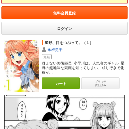
無料会員登録
ログイン
星野、目をつぶって。（１）
永椎晃平
完結
冴えない美術部員･小早川は、人気者のギャル･星
野の超地味な素顔を知ってしまい、成り行きで化
粧が...
ブラウザ
カート
試し読み