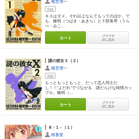
植芝理一
完結
キスはダメ。それ以上なんてもってのほか。で
も、椿明（つばき・あきら）と卜部美琴（うら
べ・みこ...
ブラウザ
カート
試し読み
謎の彼女Ｘ（２）
植芝理一
完結
もっともっともっと、だって恋人同士だ
し！！“よだれ”でつながる、謎だらけな純情カッ
プル、椿明（...
ブラウザ
カート
試し読み
８♀１♂（１）
咲香里