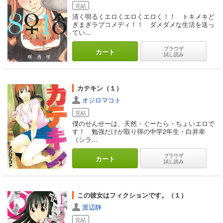
完結
清く明るくエロくエロくエロく！！ トキメキど
ぎまぎラブコメディ！！ ダメダメな生活を送っ
てい...
ブラウザ
カート
試し読み
カテキン（１）
オジロマコト
完結
僕のせんせーは、天然・ぐーたら・ちょいエロで
す！ 勉強だけが取り得の中学2年生・白井幸
（シラ...
ブラウザ
カート
試し読み
この彼女はフィクションです。（１）
渡辺静
完結