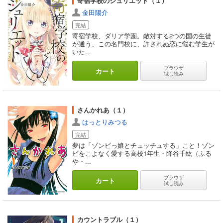
寄宿学校のジュリエット（１）
金田陽介
完結
寄宿学校、ダリア学園。敵対する2つの国の生徒
が通う、この名門校に、許されぬ恋に悩む学生が
いた...
ブラウザ
カート
試し読み
さんかれあ（１）
はっとりみつる
完結
夢は「ゾンビっ娘とチュッチュする」こと！ゾン
ビをこよなく愛する高校1年生・降谷千紘（ふる
や・...
ブラウザ
カート
試し読み
カウントラブル（１）