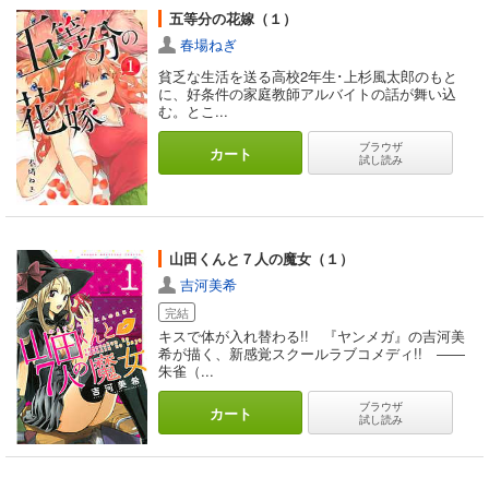
五等分の花嫁（１）
春場ねぎ
貧乏な生活を送る高校2年生･上杉風太郎のもと
に、好条件の家庭教師アルバイトの話が舞い込
む。とこ...
ブラウザ
カート
試し読み
山田くんと７人の魔女（１）
吉河美希
完結
キスで体が入れ替わる!! 『ヤンメガ』の吉河美
希が描く、新感覚スクールラブコメディ!! ――
朱雀（...
ブラウザ
カート
試し読み