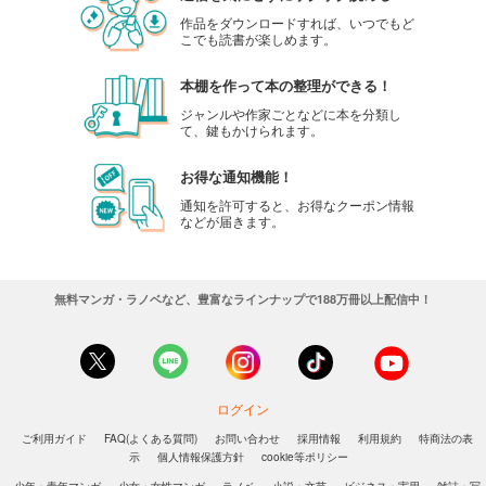
作品をダウンロードすれば、いつでもど
こでも読書が楽しめます。
本棚を作って本の整理ができる！
ジャンルや作家ごとなどに本を分類し
て、鍵もかけられます。
お得な通知機能！
通知を許可すると、お得なクーポン情報
などが届きます。
無料マンガ・ラノベなど、豊富なラインナップで188万冊以上配信中！
ログイン
ご利用ガイド
FAQ(よくある質問)
お問い合わせ
採用情報
利用規約
特商法の表
示
個人情報保護方針
cookie等ポリシー
少年・青年マンガ
少女・女性マンガ
ラノベ
小説・文芸
ビジネス・実用
雑誌・写