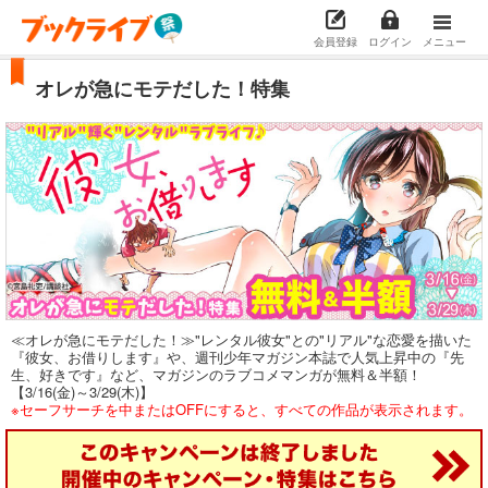
会員登録
ログイン
メニュー
オレが急にモテだした！特集
≪オレが急にモテだした！≫"レンタル彼女"との"リアル"な恋愛を描いた
『彼女、お借りします』や、週刊少年マガジン本誌で人気上昇中の『先
生、好きです』など、マガジンのラブコメマンガが無料＆半額！
【3/16(金)～3/29(木)】
※セーフサーチを中またはOFFにすると、すべての作品が表示されます。