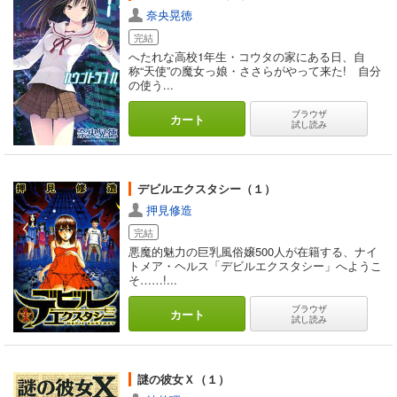
奈央晃徳
完結
へたれな高校1年生・コウタの家にある日、自
称“天使”の魔女っ娘・ささらがやって来た! 自分
の使う...
ブラウザ
カート
試し読み
デビルエクスタシー（１）
押見修造
完結
悪魔的魅力の巨乳風俗嬢500人が在籍する、ナイ
トメア・ヘルス「デビルエクスタシー」へようこ
そ……!...
ブラウザ
カート
試し読み
謎の彼女Ｘ（１）