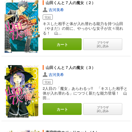
山田くんと７人の魔女（２）
吉河美希
完結
キスした相手と体が入れ替わる能力を持つ山田
（やまだ）の前に、やっかいな女子が次々現れ
る！ 山...
ブラウザ
カート
試し読み
山田くんと７人の魔女（３）
吉河美希
完結
2人目の「魔女」あらわるッ!! 「キスした相手と
体が入れ替わる」につづく新たな能力登場！ 山
田...
ブラウザ
カート
試し読み