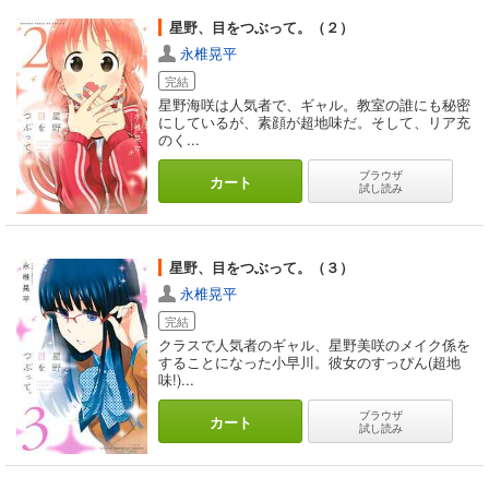
星野、目をつぶって。（２）
永椎晃平
完結
星野海咲は人気者で、ギャル。教室の誰にも秘密
にしているが、素顔が超地味だ。そして、リア充
のく...
ブラウザ
カート
試し読み
星野、目をつぶって。（３）
永椎晃平
完結
クラスで人気者のギャル、星野美咲のメイク係を
することになった小早川。彼女のすっぴん(超地
味!)...
ブラウザ
カート
試し読み