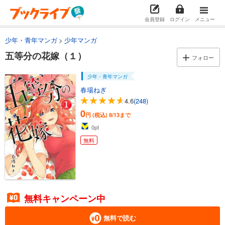
会員登録
ログイン
メニュー
少年・青年マンガ
少年マンガ
五等分の花嫁（１）
フォロー
少年・青年マンガ
春場ねぎ
4.6
(248)
0
円 (税込)
8/13まで
0
pt
無料
無料キャンペーン中
無料で読む