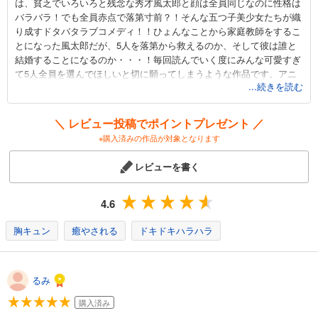
は、貧乏でいろいろと残念な秀才風太郎と顔は全員同じなのに性格は
カート
バラバラ！でも全員赤点で落第寸前？！そんな五つ子美少女たちが織
り成すドタバタラブコメディ！！ひょんなことから家庭教師をするこ
試し読み
とになった風太郎だが、5人を落第から救えるのか、そして彼は誰と
あらすじを表示する
結婚することになるのか・・・！毎回読んでいく度にみんな可愛すぎ
て5人全員を選んでほしいと切に願ってしまうような作品です。アニ
...続きを読む
メの方も是非チェック！
＼ レビュー投稿でポイントプレゼント ／
※購入済みの作品が対象となります
レビューを書く
4.6
胸キュン
癒やされる
ドキドキハラハラ
るみ
購入済み