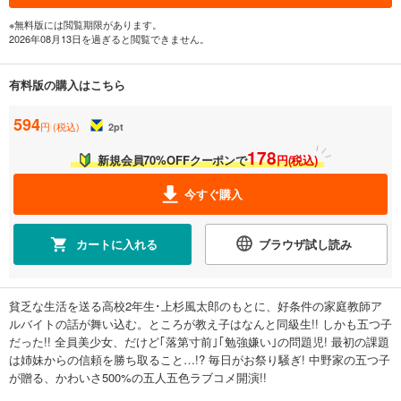
※無料版には閲覧期限があります。
2026年08月13日を過ぎると閲覧できません。
有料版の購入はこちら
594
円 (税込)
2
pt
178
新規会員70%OFFクーポンで
円(税込)
今すぐ購入
カートに入れる
ブラウザ試し読み
貧乏な生活を送る高校2年生･上杉風太郎のもとに、好条件の家庭教師ア
ルバイトの話が舞い込む。ところが教え子はなんと同級生!! しかも五つ子
だった!! 全員美少女、だけど｢落第寸前｣｢勉強嫌い｣の問題児! 最初の課題
は姉妹からの信頼を勝ち取ること…!? 毎日がお祭り騒ぎ! 中野家の五つ子
が贈る、かわいさ500%の五人五色ラブコメ開演!!