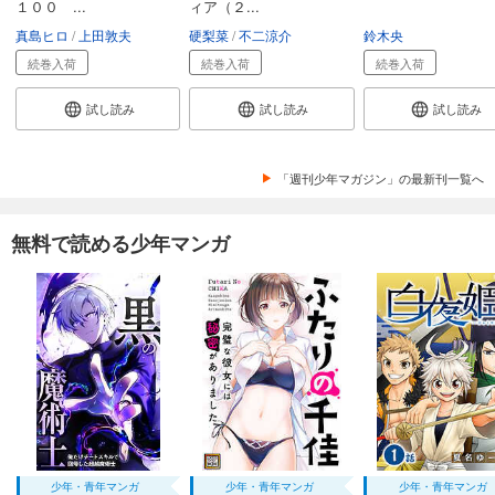
１００ ...
ィア（２...
真島ヒロ
上田敦夫
硬梨菜
不二涼介
鈴木央
続巻入荷
続巻入荷
続巻入荷
試し読み
試し読み
試し読み
「週刊少年マガジン」の最新刊一覧へ
無料で読める少年マンガ
少年・青年マンガ
少年・青年マンガ
少年・青年マンガ