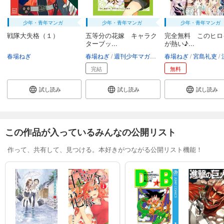
少年・青年マンガ
少年・青年マンガ
少年・青年マンガ
戦隊大失格（１）
五等分の花嫁 キャラク
完全無料 このヒロ
ターブッ...
が熱い♪...
春場ねぎ
春場ねぎ
週刊少年マガジン編集部
春場ねぎ
宮島礼吏
流
完結
無料
試し読み
試し読み
試し読み
この作品が入っているみんなの公開リスト
作って、共有して、見つける。本好きがつながる公開リスト機能！