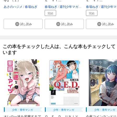
あさのハジメ
春場ねぎ
春場ねぎ
週刊少年マガジン編集部
春場ねぎ
週刊少年マガジン編
完結
完結
試し読み
試し読み
試し読み
この本をチェックした人は、こんな本もチェックして
います
少年・青年マンガ
少年・青年マンガ
少年・青年マンガ
オレの一途を邪魔するア
Ｑ．Ｅ．Ｄ．ＵＮＩＶ．
今夜コインランドリ