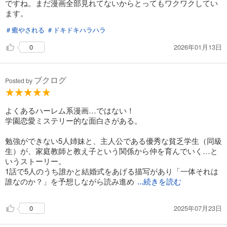
ですね。まだ漫画全部見れてないからとってもワクワクしてい
ます。
＃癒やされる
＃ドキドキハラハラ
2026年01月13日
0
ブクログ
Posted by
よくあるハーレム系漫画…ではない！
学園恋愛ミステリー的な面白さがある。
勉強ができない5人姉妹と、主人公である優秀な貧乏学生（同級
生）が、家庭教師と教え子という関係から仲を育んでいく…と
いうストーリー。
1話で5人のうち誰かと結婚式をあげる描写があり「一体それは
誰なのか？」を予想しながら読み進め
...続きを読む
2025年07月23日
0