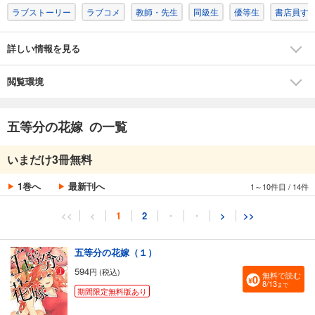
ラブストーリー
ラブコメ
教師・先生
同級生
優等生
書店員す
詳しい情報を見る
閲覧環境
五等分の花嫁 の一覧
いまだけ3冊無料
1巻へ
最新刊へ
1～10件目
/
14件
<<
<
1
2
・
・
>
>>
五等分の花嫁（１）
594
円 (税込)
無料で読む
8/13
まで
期間限定無料版あり