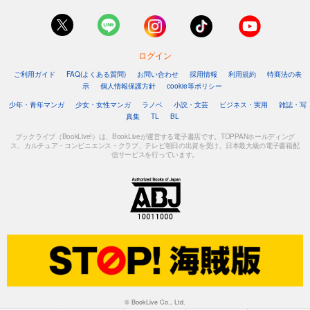
ログイン
ご利用ガイド
FAQ(よくある質問)
お問い合わせ
採用情報
利用規約
特商法の表
示
個人情報保護方針
cookie等ポリシー
少年・青年マンガ
少女・女性マンガ
ラノベ
小説・文芸
ビジネス・実用
雑誌・写
真集
TL
BL
ブックライブ（BookLive!）は、BookLiveが運営する電子書店です。TOPPANホールディング
ス、カルチュア・コンビニエンス・クラブ、テレビ朝日の出資を受け、日本最大級の電子書籍配
信サービスを行っています。
© BookLive Co., Ltd.