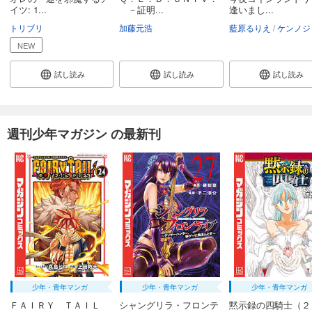
イツ: 1...
－証明...
逢いまし...
トリブリ
加藤元浩
藍原るりえ
ケンノジ
NEW
試し読み
試し読み
試し読み
週刊少年マガジン の最新刊
少年・青年マンガ
少年・青年マンガ
少年・青年マンガ
ＦＡＩＲＹ ＴＡＩＬ
シャングリラ・フロンテ
黙示録の四騎士（２