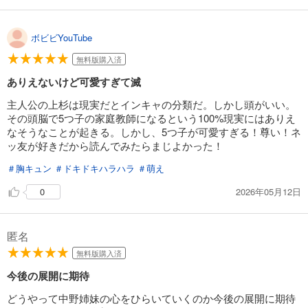
ボビビYouTube
無料版購入済
ありえないけど可愛すぎて滅
主人公の上杉は現実だとインキャの分類だ。しかし頭がいい。
その頭脳で5つ子の家庭教師になるという100%現実にはありえ
なそうなことが起きる。しかし、5つ子が可愛すぎる！尊い！ネ
ッ友が好きだから読んでみたらまじよかった！
＃胸キュン
＃ドキドキハラハラ
＃萌え
2026年05月12日
0
匿名
無料版購入済
今後の展開に期待
どうやって中野姉妹の心をひらいていくのか今後の展開に期待