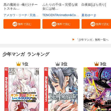
黒の魔術士 -俺だけチー
ふたりの千佳～完璧な彼
白夜姫[ばら売り]
トスキル...
女には秘...
アメカワ・リーチ
天池のぞむ
クリエイティブハウスポケット
TENCENTAnimation&Comics/XWING
夏名ゆーま
無料で読む
無料で読む
無料で読む
「少年マンガ」無料一覧へ
少年マンガ ランキング
1位
2位
3位