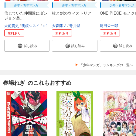
少年・青年マンガ
少年・青年マンガ
少年・青年マンガ
信じていた仲間達にダン
杖と剣のウィストリア
ONE PIECE モノ
ジョン奥...
大前貴史
明鏡シスイ
tef
大森藤ノ
青井聖
尾田栄一郎
無料あり
無料あり
無料あり
試し読み
試し読み
試し読み
「少年マンガ」ランキングの一覧へ
春場ねぎ のこれもおすすめ