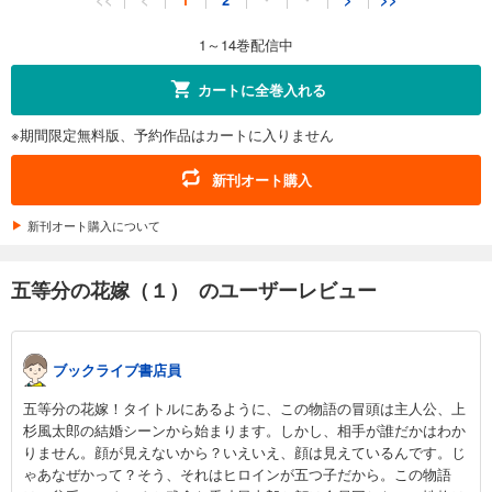
594
円 (税込)
カート
1～14巻配信中
試し読み
カートに全巻入れる
あらすじを表示する
※期間限定無料版、予約作品はカートに入りません
五等分の花嫁（１２）
594
円 (税込)
新刊オート購入
カート
新刊オート購入について
試し読み
あらすじを表示する
五等分の花嫁（１） のユーザーレビュー
五等分の花嫁（１３）
594
円 (税込)
カート
ブックライブ書店員
試し読み
五等分の花嫁！タイトルにあるように、この物語の冒頭は主人公、上
あらすじを表示する
杉風太郎の結婚シーンから始まります。しかし、相手が誰だかはわか
りません。顔が見えないから？いえいえ、顔は見えているんです。じ
五等分の花嫁（１４）
ゃあなぜかって？そう、それはヒロインが五つ子だから。この物語
594
円 (税込)