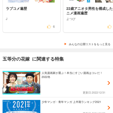
ラブコメ遍歴
22歳アニオタ男性を構成した
ニメ漫画遍歴
J
よつぴ
6
みんなの公開リストをもっと見る
五等分の花嫁 に関連する特集
人気漫画家が選ぶ！本当にすごい漫画はコレだ！
2022冬
更新日:2022/12/31
少年マンガ・青年マンガ 上半期ランキング2021