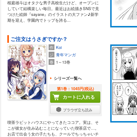
桜庭雄斗はオタクな男子高校生だけど、オープンに
していて結構楽しい毎日。最近はお絵描きSNSで見
つけた絵師『sayane』のイラストの大ファン♪新学
期を迎え、学園内でトップを誇る...
ご注文はうさぎですか？
作
Koi
ジ
青年マンガ
巻
1～13巻
シリーズ一覧へ
第1巻：1045円(税込)
カートに入れる
ブラウザ立ち読み
喫茶ラビットハウスにやってきたココア。実は、そ
こが彼女が住み込むことになっていた喫茶店で…。
お店で出会う女の子たちも、クールでちっちゃいチ