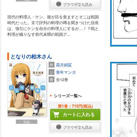
ブラウザ立ち読み
現代の料理人・ケン。彼が目を覚ますとそこは戦国
時代だった。京で評判の料理の噂を聞きつけた信長
は、強引にケンを自分の料理人にするが…！？戦と
料理が織りなす前代未聞の戦国グ...
となりの柏木さん
作
霜月絹鯊
ジ
青年マンガ
巻
全12巻
シリーズ一覧へ
第1巻：715円(税込)
カートに入れる
完結
ブラウザ立ち読み