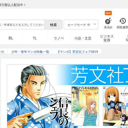
8万冊以上配信中！
Get!
セーフサーチ 中
来店pt
閲覧履
ビジネス
BL
TL
ラノベ
小説・文芸
実用
ンガ
少年・青年マンガ特集一覧
【マンガ】芳文社フェア2015