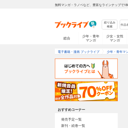
無料マンガ・ラノベなど、豊富なラインナップで18
絞り込み
検索
少年・青年
少女・女性
総合
マンガ
マンガ
電子書籍・漫画 ブックライブ
少年・青年マ
おすすめコーナー
発売予定一覧
新刊・続巻一覧