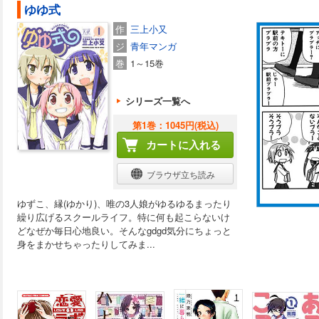
ゆゆ式
作
三上小又
ジ
青年マンガ
巻
1～15巻
シリーズ一覧へ
第1巻：1045円(税込)
カートに入れる
ブラウザ立ち読み
ゆずこ、縁(ゆかり)、唯の3人娘がゆるゆるまったり
繰り広げるスクールライフ。特に何も起こらないけ
どなぜか毎日心地良い。そんなgdgd気分にちょっと
身をまかせちゃったりしてみま...