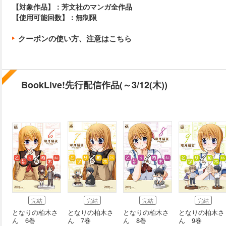
【対象作品】：芳文社のマンガ全作品
【使用可能回数】：無制限
クーポンの使い方、注意はこちら
BookLive!先行配信作品(～3/12(木))
完結
完結
完結
完結
となりの柏木さ
となりの柏木さ
となりの柏木さ
となりの柏木さ
ん 6巻
ん 7巻
ん 8巻
ん 9巻