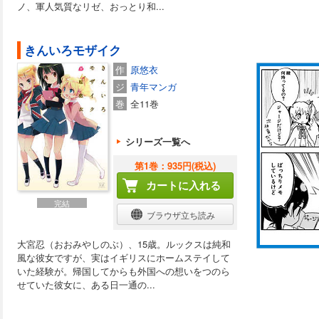
ノ、軍人気質なリゼ、おっとり和...
きんいろモザイク
作
原悠衣
ジ
青年マンガ
巻
全11巻
シリーズ一覧へ
第1巻：935円(税込)
カートに入れる
完結
ブラウザ立ち読み
大宮忍（おおみやしのぶ）、15歳。ルックスは純和
風な彼女ですが、実はイギリスにホームステイして
いた経験が。帰国してからも外国への想いをつのら
せていた彼女に、ある日一通の...