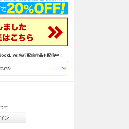
ookLive!先行配信作品も配信中！
気作品
要です
グイン