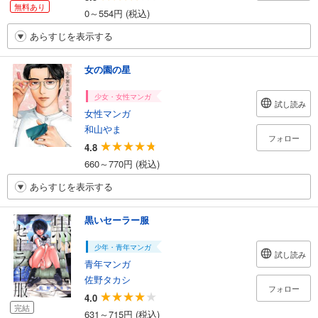
無料あり
0～554円 (税込)
あらすじを表示する
女の園の星
少女・女性マンガ
試し読み
女性マンガ
和山やま
フォロー
4.8
660～770円 (税込)
あらすじを表示する
黒いセーラー服
少年・青年マンガ
試し読み
青年マンガ
佐野タカシ
フォロー
4.0
完結
631～715円 (税込)