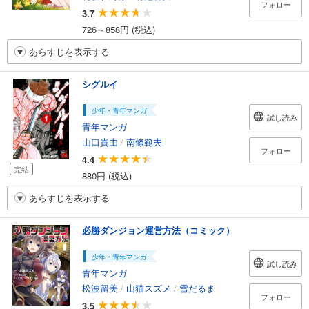
フォロー
3.7
726～858円 (税込)
あらすじを表示する
シグルイ
少年・青年マンガ
試し読み
青年マンガ
山口貴由
/
南條範夫
フォロー
4.4
完結
880円 (税込)
あらすじを表示する
必勝ダンジョン運営方法（コミック）
少年・青年マンガ
試し読み
青年マンガ
松波留美
/
山猫スズメ
/
雪だるま
フォロー
3.5