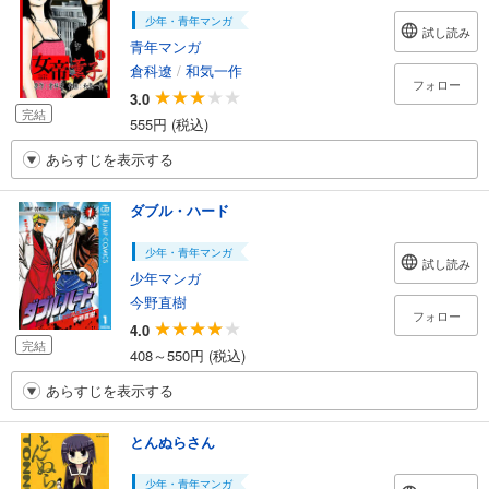
少年・青年マンガ
試し読み
青年マンガ
倉科遼
/
和気一作
フォロー
3.0
完結
555円 (税込)
あらすじを表示する
ダブル・ハード
少年・青年マンガ
試し読み
少年マンガ
今野直樹
フォロー
4.0
完結
408～550円 (税込)
あらすじを表示する
とんぬらさん
少年・青年マンガ