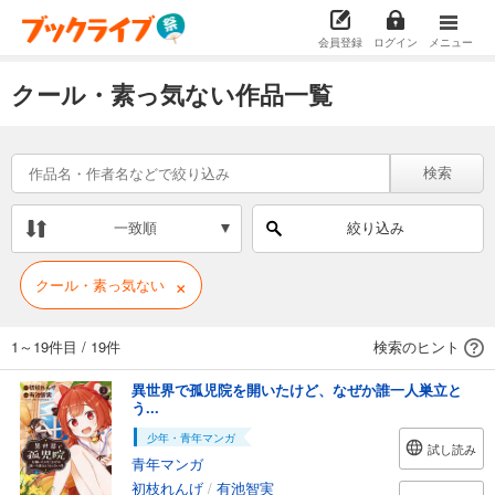
会員登録
ログイン
メニュー
クール・素っ気ない作品一覧
検索
一致順
絞り込み
×
クール・素っ気ない
1～19件目
/
19件
検索のヒント
異世界で孤児院を開いたけど、なぜか誰一人巣立と
う...
少年・青年マンガ
試し読み
青年マンガ
初枝れんげ
/
有池智実