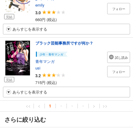
emily
フォロー
3.0
完結
660円 (税込)
あらすじを表示する
ブラック芸能事務所ですが何か？
少年・青年マンガ
試し読み
青年マンガ
usi
フォロー
3.2
完結
715円 (税込)
あらすじを表示する
<<
<
1
・
・
・
>
>>
さらに絞り込む