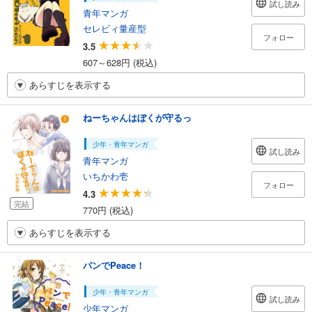
試し読み
青年マンガ
セレビィ量産型
フォロー
3.5
607～628円 (税込)
あらすじを表示する
ねーちゃんはぼくが守るっ
少年・青年マンガ
試し読み
青年マンガ
いちかわ壱
フォロー
4.3
完結
770円 (税込)
あらすじを表示する
パンでPeace！
少年・青年マンガ
試し読み
少年マンガ