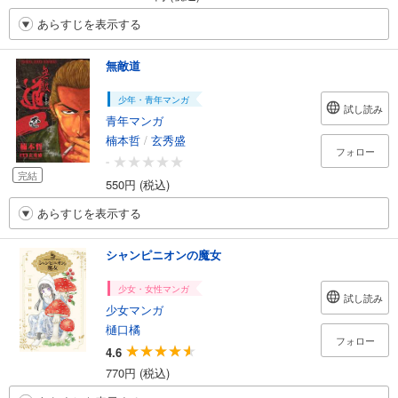
あらすじを表示する
無敵道
少年・青年マンガ
試し読み
青年マンガ
楠本哲
/
玄秀盛
フォロー
-
完結
550円 (税込)
あらすじを表示する
シャンピニオンの魔女
少女・女性マンガ
試し読み
少女マンガ
樋口橘
フォロー
4.6
770円 (税込)