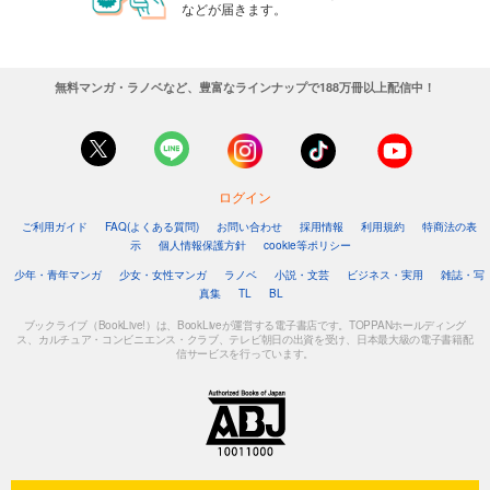
などが届きます。
無料マンガ・ラノベなど、豊富なラインナップで188万冊以上配信中！
ログイン
ご利用ガイド
FAQ(よくある質問)
お問い合わせ
採用情報
利用規約
特商法の表
示
個人情報保護方針
cookie等ポリシー
少年・青年マンガ
少女・女性マンガ
ラノベ
小説・文芸
ビジネス・実用
雑誌・写
真集
TL
BL
ブックライブ（BookLive!）は、BookLiveが運営する電子書店です。TOPPANホールディング
ス、カルチュア・コンビニエンス・クラブ、テレビ朝日の出資を受け、日本最大級の電子書籍配
信サービスを行っています。