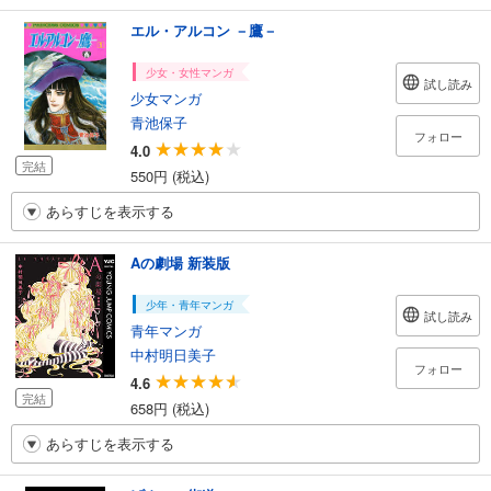
エル・アルコン －鷹－
少女・女性マンガ
試し読み
少女マンガ
青池保子
フォロー
4.0
完結
550円 (税込)
あらすじを表示する
Aの劇場 新装版
少年・青年マンガ
試し読み
青年マンガ
中村明日美子
フォロー
4.6
完結
658円 (税込)
あらすじを表示する