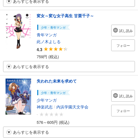
あらすじを表示する
変女～変な女子高生 甘栗千子～
少年・青年マンガ
試し読み
青年マンガ
此ノ木よしる
フォロー
4.3
759円 (税込)
あらすじを表示する
失われた未来を求めて
少年・青年マンガ
試し読み
少年マンガ
神楽武志
/
内浜学園天文学会
フォロー
-
576～605円 (税込)
あらすじを表示する