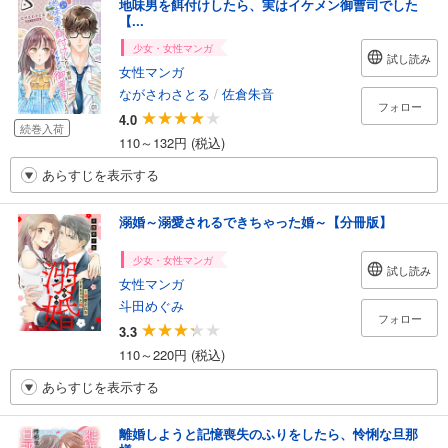
地味男を餌付けしたら、実はイケメン御曹司でした
【...
少女・女性マンガ
試し読み
女性マンガ
ながさわさとる
/
佐倉朱音
フォロー
4.0
続巻入荷
110～132円 (税込)
あらすじを表示する
溺婚～溺愛されるできちゃった婚～【分冊版】
少女・女性マンガ
試し読み
女性マンガ
斗田めぐみ
フォロー
3.3
110～220円 (税込)
あらすじを表示する
離婚しようと記憶喪失のふりをしたら、怜悧な旦那