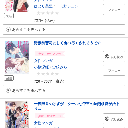
はとり美里
/
日向野ジュン
フォロー
-
完結
737円 (税込)
あらすじを表示する
野獣御曹司に甘く食べ尽くされそうです
少女・女性マンガ
試し読み
女性マンガ
小桜深紅
/
沙紋みら
フォロー
-
完結
726～737円 (税込)
あらすじを表示する
一夜限りのはずが、クールな帝王の熱烈求愛が始ま
り...
少女・女性マンガ
試し読み
女性マンガ