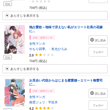
-
完結
704円 (税込)
あらすじを表示する
独占愛欲～地味で冴えない私がエリート社長の花嫁
に...
少女・女性マンガ
試し読み
女性マンガ
やもり四季。
/
有允ひろみ
フォロー
2.0
完結
704円 (税込)
あらすじを表示する
お見合い代役からはじまる蜜愛婚～エリート御曹司
に...
少女・女性マンガ
試し読み
女性マンガ
南雲ジュリ
/
宇佐木
フォロー
4.2