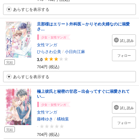
あらすじを表示する
旦那様はエリート外科医～かりそめ夫婦なのに溺愛
さ...
少女・女性マンガ
試し読み
女性マンガ
ひらさわ公美
/
小日向江麻
フォロー
3.0
完結
704円 (税込)
あらすじを表示する
極上彼氏と秘密の甘恋～出会ってすぐに溺愛されて
い...
少女・女性マンガ
試し読み
女性マンガ
藤峰ゆき
/
橘柚葉
フォロー
-
完結
704円 (税込)