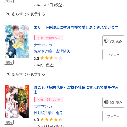
完結
704～737円 (税込)
あらすじを表示する
エリート弁護士に蜜月同棲で愛し尽くされています
少女・女性マンガ
試し読み
女性マンガ
おかざき瞳
/
吉澤紗矢
フォロー
3.0
完結
704円 (税込)
あらすじを表示する
身ごもり契約花嫁～ご執心社長に買われて愛を孕み
ま...
少女・女性マンガ
試し読み
女性マンガ
秋月綾
/
砂川雨路
フォロー
4.3
完結
110～132円 (税込)