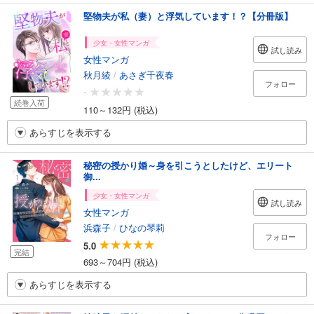
堅物夫が私（妻）と浮気しています！？【分冊版】
少女・女性マンガ
試し読み
女性マンガ
秋月綾
/
あさぎ千夜春
フォロー
-
続巻入荷
110～132円 (税込)
あらすじを表示する
秘密の授かり婚～身を引こうとしたけど、エリート
御...
少女・女性マンガ
試し読み
女性マンガ
浜森子
/
ひなの琴莉
フォロー
5.0
完結
693～704円 (税込)
あらすじを表示する