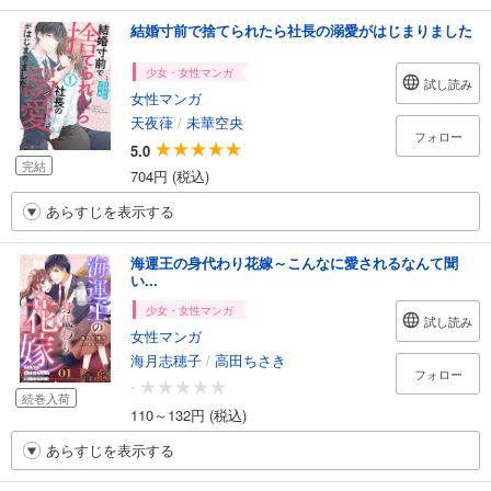
結婚寸前で捨てられたら社長の溺愛がはじまりました
少女・女性マンガ
試し読み
女性マンガ
天夜葎
/
未華空央
フォロー
5.0
完結
704円 (税込)
あらすじを表示する
海運王の身代わり花嫁～こんなに愛されるなんて聞
い...
少女・女性マンガ
試し読み
女性マンガ
海月志穂子
/
高田ちさき
フォロー
-
続巻入荷
110～132円 (税込)
あらすじを表示する