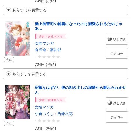
704円 (税込)
あらすじを表示する
極上御曹司の秘書になったのは溺愛されるためじゃ
あ...
少女・女性マンガ
試し読み
女性マンガ
有沢遼
/
藤谷郁
フォロー
-
完結
704円 (税込)
あらすじを表示する
宿敵なはずが、彼の剥き出しの溺愛から離れられませ
ん
少女・女性マンガ
試し読み
女性マンガ
小倉つくし
/
西條六花
フォロー
-
完結
704円 (税込)