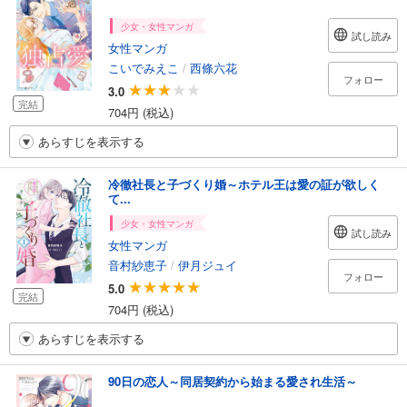
少女・女性マンガ
試し読み
女性マンガ
こいでみえこ
/
西條六花
フォロー
3.0
完結
704円 (税込)
あらすじを表示する
冷徹社長と子づくり婚～ホテル王は愛の証が欲しく
て...
少女・女性マンガ
試し読み
女性マンガ
音村紗恵子
/
伊月ジュイ
フォロー
5.0
完結
704円 (税込)
あらすじを表示する
90日の恋人～同居契約から始まる愛され生活～