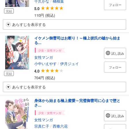
十久かな
/
橘柚葉
フォロー
5.0
完結
110円 (税込)
あらすじを表示する
イケメン御曹司はお断り！～極上彼氏の嘘から始ま
る...
少女・女性マンガ
試し読み
女性マンガ
小中いえやす
/
伊月ジュイ
フォロー
4.0
完結
704円 (税込)
あらすじを表示する
身体から始まる極上蜜愛～完璧御曹司に心まで堕と
さ...
少女・女性マンガ
試し読み
女性マンガ
宗真仁子
/
西條六花