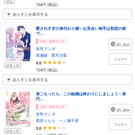
完結
704円 (税込)
あらすじを表示する
愛されすぎの身代わり婚～お見合い相手は初恋の彼
で...
少女・女性マンガ
試し読み
女性マンガ
高瀬綾
/
望月沙菜
フォロー
4.0
続巻入荷
704円 (税込)
あらすじを表示する
身ごもったら、この結婚は終わりにしましょう～身
代...
少女・女性マンガ
試し読み
女性マンガ
黒田うらら
/
一ノ瀬千景
フォロー
3.0
続巻入荷