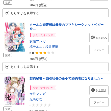
完結
704円 (税込)
あらすじを表示する
クールな御曹司は最愛のママとシークレットベビー
を...
少女・女性マンガ
試し読み
女性マンガ
橘テルエ
/
桜井響華
フォロー
3.0
完結
704円 (税込)
あらすじを表示する
契約秘書～強引社長の命令で婚約者になりました～
少女・女性マンガ
試し読み
女性マンガ
兄崎ゆな
フォロー
-
完結