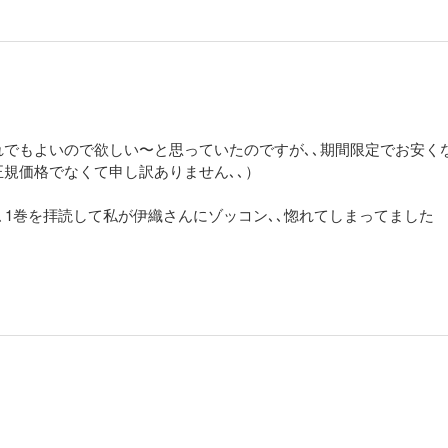
でもよいので欲しい〜と思っていたのですが､､期間限定でお安く
規価格でなくて申し訳ありません､､）
､1巻を拝読して私が伊織さんにゾッコン､､惚れてしまってました