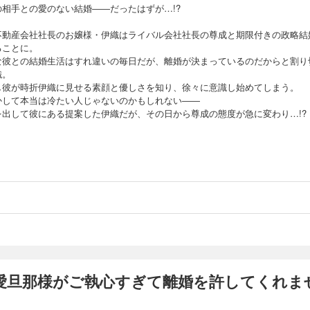
の相手との愛のない結婚――だったはずが…!?
不動産会社社長のお嬢様・伊織はライバル会社社長の尊成と期限付きの政略結
ることに。
な彼との結婚生活はすれ違いの毎日だが、離婚が決まっているのだからと割り
織。
し彼が時折伊織に見せる素顔と優しさを知り、徐々に意識し始めてしまう。
かして本当は冷たい人じゃないのかもしれない――
を出して彼にある提案した伊織だが、その日から尊成の態度が急に変わり…!?
愛旦那様がご執心すぎて離婚を許してくれませ