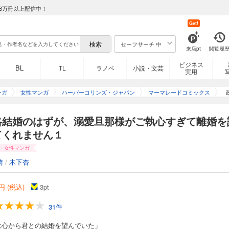
8万冊以上配信中！
Get!
セーフサーチ 中
来店pt
閲覧履
ビジネス
BL
TL
ラノベ
小説・文芸
実用
ンガ
女性マンガ
ハーパーコリンズ・ジャパン
マーマレードコミックス
略結婚のはずが、溺愛旦那様がご執心すぎて離婚を
てくれません１
・女性マンガ
崎
/
木下杏
円 (税込)
3
pt
31件
は心から君との結婚を望んでいた」