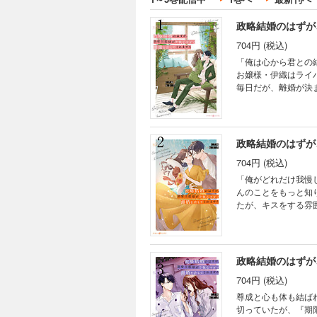
政略結婚のはずが
704円 (税込)
「俺は心から君との結婚を
お嬢様・伊織はライ
毎日だが、離婚が決
に意識し始めてしま
織だが、その日から尊
政略結婚のはずが
704円 (税込)
「俺がどれだけ我慢したと思ってるんだ」 求められるこ
んのことをもっと知
たが、キスをする雰囲
彼氏なしの伊織には
のかもしれない、と
政略結婚のはずが
704円 (税込)
尊成と心も体も結ば
切っていたが、『期