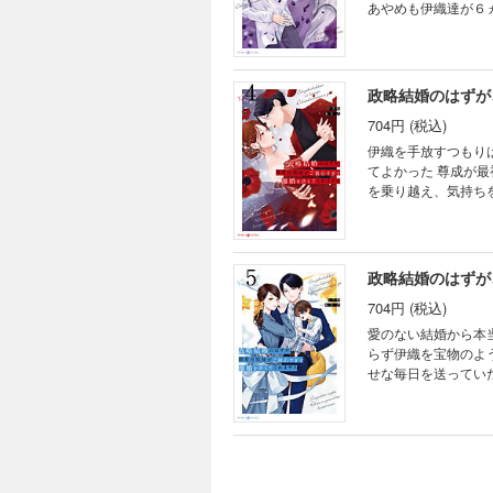
あやめも伊織達が６
やってきて…!?
政略結婚のはずが
704円 (税込)
伊織を手放すつもりはな
てよかった 尊成が
を乗り越え、気持ち
ますます過保護にな
なってしまい―…。
政略結婚のはずが
704円 (税込)
愛のない結婚から本当の夫婦に―
らず伊織を宝物のよ
せな毎日を送ってい
いたと兄の唯史から
尊成しか知らない。