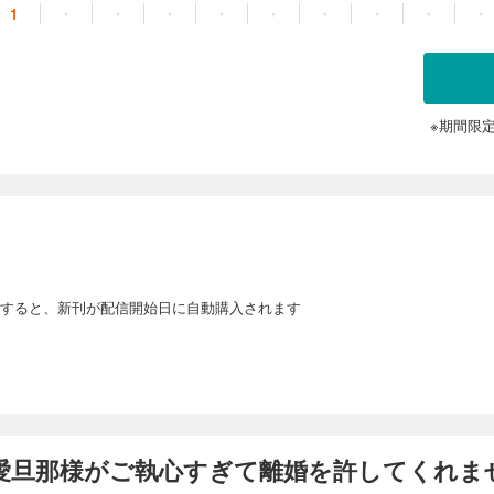
1
・
・
・
・
・
・
・
・
・
※期間限
すると、新刊が配信開始日に自動購入されます
愛旦那様がご執心すぎて離婚を許してくれま