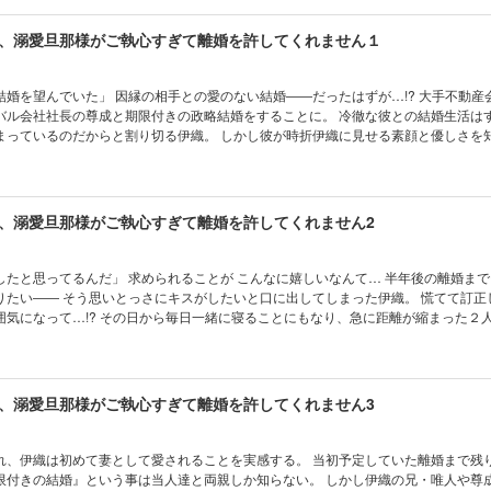
、溺愛旦那様がご執心すぎて離婚を許してくれません１
望んでいた」 因縁の相手との愛のない結婚――だったはずが…!? 大手不動産会社社長の
バル会社社長の尊成と期限付きの政略結婚をすることに。 冷徹な彼との結婚生活は
まっているのだからと割り切る伊織。 しかし彼が時折伊織に見せる素顔と優しさを
う。 もしかして本当は冷たい人じゃないのかもしれない―― 勇気を出して彼にある
成の態度が急に変わり…!?
、溺愛旦那様がご執心すぎて離婚を許してくれません2
とが こんなに嬉しいなんて… 半年後の離婚までに尊成さ
りたい―― そう思いとっさにキスがしたいと口に出してしまった伊織。 慌てて訂正
気になって…!? その日から毎日一緒に寝ることにもなり、急に距離が縮まった２人。
刺激が強すぎる毎日だったが、それ以上の進展はまだない。 自分は女性として見ら
不安になる伊織は―…？
、溺愛旦那様がご執心すぎて離婚を許してくれません3
れ、伊織は初めて妻として愛されることを実感する。 当初予定していた離婚まで残
限付きの結婚』という事は当人達と両親しか知らない。 しかし伊織の兄・唯人や尊