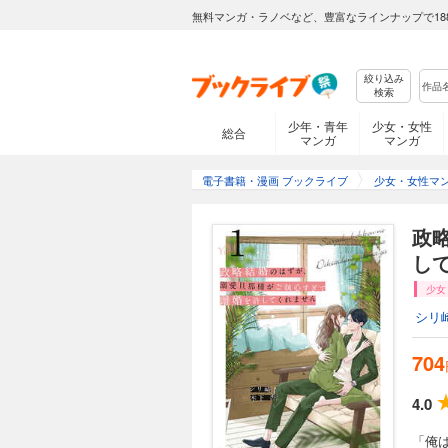
無料マンガ・ラノベなど、豊富なラインナップで18
絞り込み
検索
少年・青年
少女・女性
総合
マンガ
マンガ
電子書籍・漫画 ブックライブ
少女・女性マ
政
し
少女
シリ
704
4.0
「俺