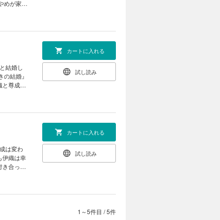
やめが家に
カートに入れる
試し読み
きの結婚』
織と尊成。
いるか気に
カートに入れる
試し読み
も伊織は幸
付き合って
かし伊織は
て―…?
1～5件目
/
5件