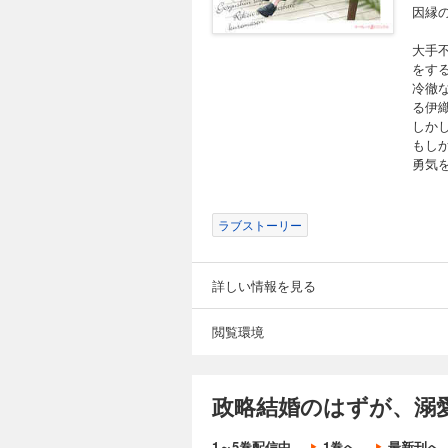
因縁
大手
をす
冷徹
る伊
しか
もし
勇気
ラブストーリー
詳しい情報を見る
閲覧環境
政略結婚のはずが、溺
1～5巻配信中
1巻へ
最新刊へ