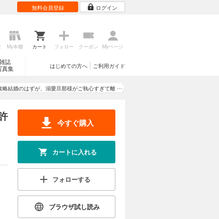
無料会員登録
ログイン
歴
My本棚
カート
フォロー
クーポン
Myページ
雑誌
はじめての方へ
ご利用ガイド
写真集
政略結婚のはずが、溺愛旦那様がご執心すぎて離
婚を許してくれません
許
今すぐ購入
カートに入れる
フォローする
ブラウザ試し読み