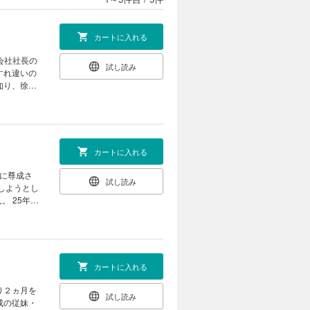
カートに入れる
試し読み
すれ違いの
知り、徐々
提案した伊
カートに入れる
試し読み
しようとし
 25年間
れていない
カートに入れる
り２ヵ月を
試し読み
成の従妹・