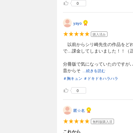
0
yayo
購入済み
以前からシリ崎先生の作品をどれ
で…課金してしまいました！！（正
分冊版で気になっていたのですが､
昔からそ
...続きを読む
＃胸キュン
＃ドキドキハラハラ
0
匿☆名
無料版購入済
これから