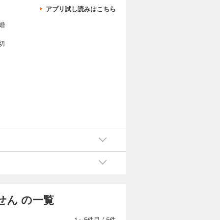
アプリ試し読みはこちら
婚
切
ん の一覧
1～5件目
/
5件