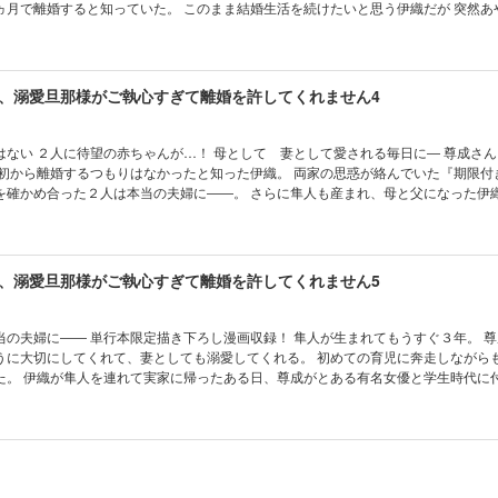
ヵ月で離婚すると知っていた。 このまま結婚生活を続けたいと思う伊織だが 突然あ
、溺愛旦那様がご執心すぎて離婚を許してくれません4
い ２人に待望の赤ちゃんが…！ 母として 妻として愛される毎日に― 尊成さんと結婚し
最初から離婚するつもりはなかったと知った伊織。 両家の思惑が絡んでいた『期限付
を確かめ合った２人は本当の夫婦に――。 さらに隼人も産まれ、母と父になった伊
る尊成に守られている安心感を覚える伊織だったが、尊成が女性として見てくれて
 夜の２人を描いた単行本限定描き下ろし漫画収録！
、溺愛旦那様がご執心すぎて離婚を許してくれません5
― 単行本限定描き下ろし漫画収録！ 隼人が生まれてもうすぐ３年。 尊成は変わ
うに大切にしてくれて、妻としても溺愛してくれる。 初めての育児に奔走しながら
た。 伊織が隼人を連れて実家に帰ったある日、尊成がとある有名女優と学生時代に
聞かされる。 尊成にとって女優と付き合うことはよくあることかもしれない――し
尊成の過去の恋愛が気になる伊織だったが、偶然幼馴染で初恋相手だった人と再会し