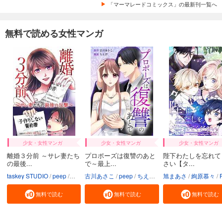
「マーマレードコミックス」の最新刊一覧へ
無料で読める女性マンガ
少女・女性マンガ
少女・女性マンガ
少女・女性マンガ
離婚３分前 ～サレ妻たち
プロポーズは復讐のあと
陛下わたしを忘れて
の最後...
で～最上...
さい【タ...
taskey STUDIO
peep
ホヌッヂ
古川あさこ
いばらアオ
peep
ちえぴ
taskey STUDIO
旭まあさ
絢原慕々
PR
無料で読む
無料で読む
無料で読む