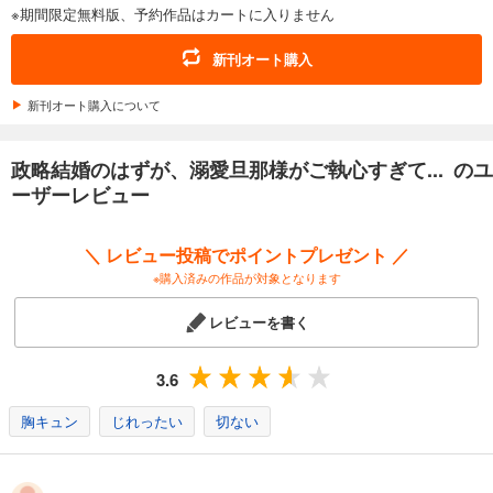
※期間限定無料版、予約作品はカートに入りません
政略結婚のはずが、溺愛旦那様がご執心すぎて離婚を許してくれません【分冊版】12話
110
円 (税込)
新刊オート購入
カート
新刊オート購入について
試し読み
あらすじを表示する
政略結婚のはずが、溺愛旦那様がご執心すぎて... のユ
政略結婚のはずが、溺愛旦那様がご執心すぎて離婚を許してくれません【分冊版】13話
ーザーレビュー
110
円 (税込)
カート
＼ レビュー投稿でポイントプレゼント ／
※購入済みの作品が対象となります
試し読み
あらすじを表示する
レビューを書く
政略結婚のはずが、溺愛旦那様がご執心すぎて離婚を許してくれません【分冊版】14話
110
円 (税込)
3.6
カート
胸キュン
じれったい
切ない
試し読み
あらすじを表示する