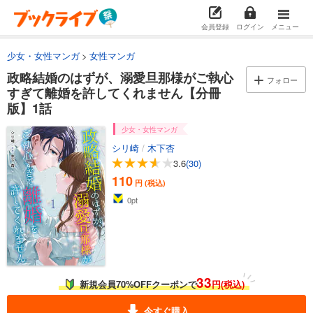
会員登録
ログイン
メニュー
少女・女性マンガ
女性マンガ
政略結婚のはずが、溺愛旦那様がご執心
フォロー
すぎて離婚を許してくれません【分冊
版】1話
少女・女性マンガ
シリ崎
/
木下杏
3.6
(30)
110
円 (税込)
0
pt
33
新規会員70%OFFクーポンで
円(税込)
今すぐ購入