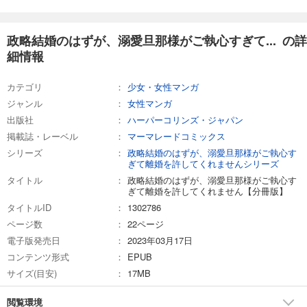
試し読み
あらすじを表示する
政略結婚のはずが、溺愛旦那様がご執心すぎて... の詳
細情報
政略結婚のはずが、溺愛旦那様がご執心すぎて離婚を許してくれません【分冊版】25話 番外編-side 尊成-
110
円 (税込)
カテゴリ
少女・女性マンガ
カート
ジャンル
女性マンガ
出版社
ハーパーコリンズ・ジャパン
試し読み
あらすじを表示する
掲載誌・レーベル
マーマレードコミックス
シリーズ
政略結婚のはずが、溺愛旦那様がご執心す
政略結婚のはずが、溺愛旦那様がご執心すぎて離婚を許してくれません【分冊版】26話 番外編-夫婦の瞬間-
ぎて離婚を許してくれませんシリーズ
110
タイトル
円 (税込)
政略結婚のはずが、溺愛旦那様がご執心す
カート
ぎて離婚を許してくれません【分冊版】
タイトルID
1302786
試し読み
ページ数
22ページ
あらすじを表示する
電子版発売日
2023年03月17日
コンテンツ形式
EPUB
政略結婚のはずが、溺愛旦那様がご執心すぎて離婚を許してくれません【分冊版】27話
サイズ(目安)
17MB
132
円 (税込)
カート
閲覧環境