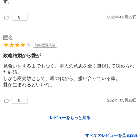
す。
カート
2025年02月27日
0
試し読み
あらすじを表示する
政略結婚のはずが、溺愛旦那様がご執心すぎて離婚を許してくれません【分冊版】22話
匿名
110
円 (税込)
無料版購入済
カート
政略結婚から愛が
試し読み
見合いをするまでもなく、本人の意思を全く無視して决められ
あらすじを表示する
た結婚。
しかも商売敵として、親の代から、嫌い合っている家。
政略結婚のはずが、溺愛旦那様がご執心すぎて離婚を許してくれません【分冊版】23話
愛が生まれるといいな。
110
円 (税込)
カート
2024年03月28日
0
試し読み
あらすじを表示する
レビューをもっと見る
政略結婚のはずが、溺愛旦那様がご執心すぎて離婚を許してくれません【分冊版】24話
110
円 (税込)
すべてのレビューを見る(
28
)
カート