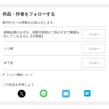
試し読み
あらすじを表示する
作品・作者をフォローする
政略結婚のはずが、溺愛旦那様がご執心すぎて離婚を許してくれません【分冊版】28話
新刊やセール情報をお知らせします。
132
円 (税込)
カート
政略結婚のはずが、溺愛旦那様がご執心すぎて離婚を
フォロー
許してくれません【分冊版】
試し読み
あらすじを表示する
シリ崎
フォロー
政略結婚のはずが、溺愛旦那様がご執心すぎて離婚を許してくれません【分冊版】29話
132
円 (税込)
カート
木下杏
フォロー
試し読み
フォロー機能について
あらすじを表示する
この作品を共有しよう
政略結婚のはずが、溺愛旦那様がご執心すぎて離婚を許してくれません【分冊版】30話
132
円 (税込)
カート
試し読み