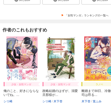
「女性マンガ」ランキングの一覧へ
作者のこれもおすすめ
少女・女性マンガ
少女・女性マンガ
ラノベ
俺のこと、好きにならな
政略結婚のはずが、溺愛
離婚まで30日、冷
いでね。...
旦那様が...
司は昂る...
シリ崎
シリ崎
木下杏
木下杏
篁ふみ