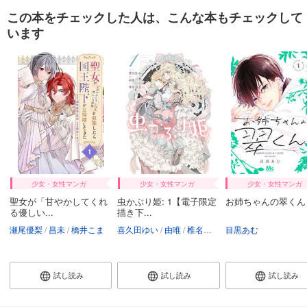
この本をチェックした人は、こんな本もチェックして
政略結婚のはずが、溺愛旦那様がご執心すぎて離婚を許してくれません【分冊版】34話
います
132
円 (税込)
購入予約
8/19入荷
あらすじを表示する
少女・女性マンガ
少女・女性マンガ
少女・女性マンガ
聖女が「甘やかしてくれ
虫かぶり姫: 1【電子限定
お姉ちゃんの翠くん 
る優しい...
描き下...
瀬尾優梨
昌未
橋井こま
喜久田ゆい
由唯
椎名咲月
目黒あむ
試し読み
試し読み
試し読み