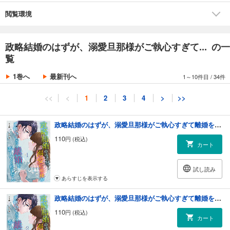
閲覧環境
政略結婚のはずが、溺愛旦那様がご執心すぎて... の一
覧
1巻へ
最新刊へ
1～10件目
/
34件
<<
<
1
2
3
4
>
>>
政略結婚のはずが、溺愛旦那様がご執心すぎて離婚を許してくれません【分冊版】1話
110
円 (税込)
カート
試し読み
あらすじを表示する
政略結婚のはずが、溺愛旦那様がご執心すぎて離婚を許してくれません【分冊版】2話
110
円 (税込)
カート