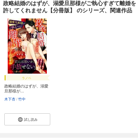
政略結婚のはずが、溺愛旦那様がご執心すぎて離婚を
あらすじを表示する
許してくれません【分冊版】 のシリーズ、関連作品
政略結婚のはずが、溺愛旦那様がご執心すぎて離婚を許してくれません【分冊版】31話
132
円 (税込)
カート
試し読み
あらすじを表示する
政略結婚のはずが、溺愛旦那様がご執心すぎて離婚を許してくれません【分冊版】32話
132
円 (税込)
カート
ラノベ
政略結婚のはずが、溺愛
試し読み
旦那様が...
あらすじを表示する
木下杏
竹中
政略結婚のはずが、溺愛旦那様がご執心すぎて離婚を許してくれません【分冊版】33話
132
円 (税込)
カート
試し読み
続巻入荷
試し読み
あらすじを表示する