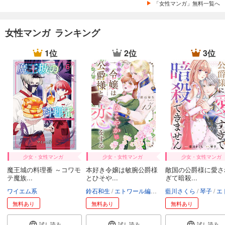
「女性マンガ」無料一覧へ
女性マンガ ランキング
1位
2位
3位
少女・女性マンガ
少女・女性マンガ
少女・女性マンガ
魔王城の料理番 ～コワモ
本好き令嬢は敏腕公爵様
敵国の公爵様に愛さ
テ魔族...
とひそや...
ぎて暗殺...
ワイエム系
鈴石和生
エトワール編集部
藍川さくら
琴子
エトワール
無料あり
無料あり
無料あり
試し読み
試し読み
試し読み