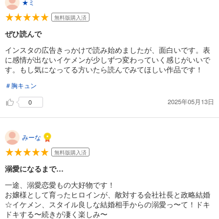
★ミ
政略結婚のはずが、溺愛旦那様がご執心すぎて離婚を許してくれません【分冊版】15話
110
円 (税込)
無料版購入済
カート
ぜひ読んで
試し読み
インスタの広告きっかけで読み始めましたが、面白いです。表
あらすじを表示する
に感情が出ないイケメンが少しずつ変わっていく感じがいいで
す。もし気になってる方いたら読んでみてほしい作品です！
政略結婚のはずが、溺愛旦那様がご執心すぎて離婚を許してくれません【分冊版】16話
＃胸キュン
110
円 (税込)
カート
2025年05月13日
0
試し読み
あらすじを表示する
みーな
政略結婚のはずが、溺愛旦那様がご執心すぎて離婚を許してくれません【分冊版】17話
無料版購入済
110
円 (税込)
カート
溺愛になるまで…
一途、溺愛恋愛もの大好物です！
試し読み
お嬢様として育ったヒロインが、敵対する会社社長と政略結婚
あらすじを表示する
☆イケメン、スタイル良しな結婚相手からの溺愛っ〜て！ドキ
政略結婚のはずが、溺愛旦那様がご執心すぎて離婚を許してくれません【分冊版】18話
ドキする〜続きが凄く楽しみ〜