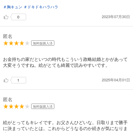
110
円 (税込)
＃胸キュン
＃ドキドキハラハラ
カート
2023年07月30日
0
試し読み
あらすじを表示する
匿名
政略結婚のはずが、溺愛旦那様がご執心すぎて離婚を許してくれません【分冊版】19話
無料版購入済
110
円 (税込)
カート
お金持ちの家だといつの時代もこういう政略結婚とかがあって
試し読み
大変そうですね。絵がとても綺麗で読みやすいです。
あらすじを表示する
2025年04月01日
1
政略結婚のはずが、溺愛旦那様がご執心すぎて離婚を許してくれません【分冊版】20話
110
円 (税込)
カート
匿名
試し読み
無料版購入済
あらすじを表示する
絵がとってもキレイです。お父さんひどいな。日取りまで勝手
政略結婚のはずが、溺愛旦那様がご執心すぎて離婚を許してくれません【分冊版】21話
に決まっていたとは。これからどうなるのか続きが気になりま
110
円 (税込)