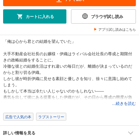
カートに入れる
ブラウザ試し読み
アプリ試し読みはこちら
「俺は心から君との結婚を望んでいた」
大手不動産会社社長のお嬢様・伊織はライバル会社社長の尊成と期限付
きの政略結婚をすることに。
冷徹な彼との結婚生活はすれ違いの毎日だが、離婚が決まっているのだ
からと割り切る伊織。
しかし彼が時折伊織に見せる素顔と優しさを知り、徐々に意識し始めて
しまう。
もしかして本当は冷たい人じゃないのかもしれない――
勇気を出して彼にある提案をした伊織だが、その日から尊成の態度が急
に変わり…！？
...続きを読む
広告で人気の本
ラブストーリー
詳しい情報を見る