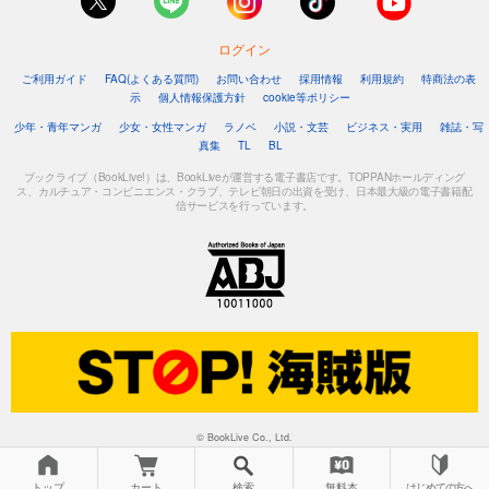
ログイン
ご利用ガイド
FAQ(よくある質問)
お問い合わせ
採用情報
利用規約
特商法の表
示
個人情報保護方針
cookie等ポリシー
少年・青年マンガ
少女・女性マンガ
ラノベ
小説・文芸
ビジネス・実用
雑誌・写
真集
TL
BL
ブックライブ（BookLive!）は、BookLiveが運営する電子書店です。TOPPANホールディング
ス、カルチュア・コンビニエンス・クラブ、テレビ朝日の出資を受け、日本最大級の電子書籍配
信サービスを行っています。
© BookLive Co., Ltd.
トップ
カート
検索
無料本
はじめての方へ