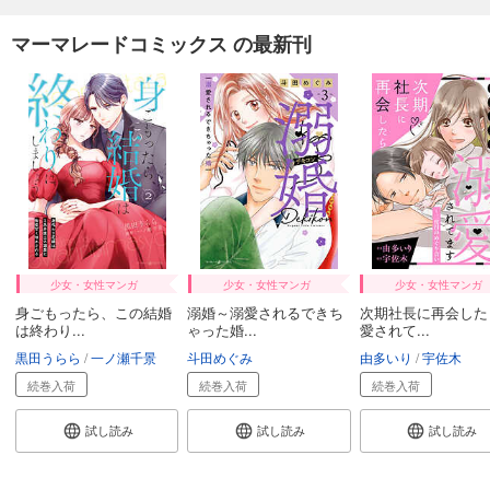
マーマレードコミックス の最新刊
少女・女性マンガ
少女・女性マンガ
少女・女性マンガ
身ごもったら、この結婚
溺婚～溺愛されるできち
次期社長に再会した
は終わり...
ゃった婚...
愛されて...
黒田うらら
一ノ瀬千景
斗田めぐみ
由多いり
宇佐木
続巻入荷
続巻入荷
続巻入荷
試し読み
試し読み
試し読み