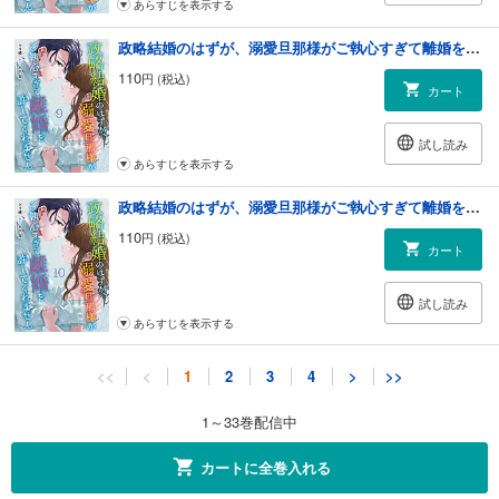
あらすじを表示する
政略結婚のはずが、溺愛旦那様がご執心すぎて離婚を許してくれません【分冊版】9話
110
円 (税込)
カート
試し読み
あらすじを表示する
政略結婚のはずが、溺愛旦那様がご執心すぎて離婚を許してくれません【分冊版】10話
110
円 (税込)
カート
試し読み
あらすじを表示する
政略結婚のはずが、溺愛旦那様がご執心すぎて離婚を許してくれません【分冊版】11話
<<
<
1
2
3
4
>
>>
110
円 (税込)
カート
1～33巻配信中
試し読み
カートに全巻入れる
あらすじを表示する