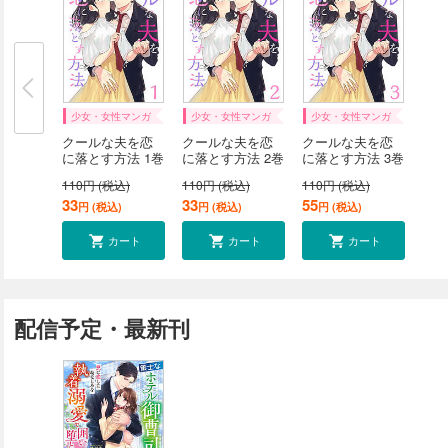
少女・女性マンガ
少女・女性マンガ
少女・女性マンガ
クールな夫を恋
クールな夫を恋
クールな夫を恋
に落とす方法 1巻
に落とす方法 2巻
に落とす方法 3巻
110円 (税込)
110円 (税込)
110円 (税込)
33
33
55
円 (税込)
円 (税込)
円 (税込)
カート
カート
カート
配信予定・最新刊