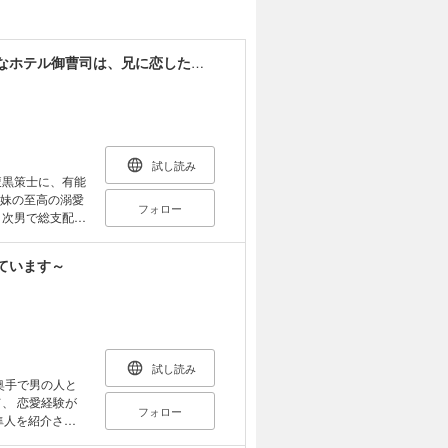
〈水縹ホテル三兄妹の至高の溺愛シリーズ〉策士なホテル御曹司は、兄に恋した幼なじみを執着溺愛で囲い堕とし逃がさない
試し読み
腹黒策士に、有能
兄妹の至高の溺愛
フォロー
丞と和解し、帰
もう解禁にして
ています～
の本性を隠し、
ろとろに囲い堕
試し読み
、 恋愛経験が
フォロー
隼人を紹介さ
も知らないま