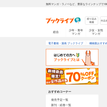
無料マンガ・ラノベなど、豊富なラインナップで18
絞り込み
検索
少年・青年
少女・女性
総合
マンガ
マンガ
電子書籍・漫画 ブックライブ
橘柚葉おすす
おすすめコーナー
発売予定一覧
新刊・続巻一覧