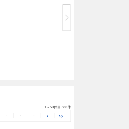
1～50件目
/
83件
・
・
・
>
>>