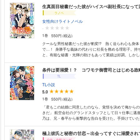
ま、やりとりをするのは緊張する…。 でも、文章や声か
生真面目秘書だった彼がハイスぺ副社長になって
の 誠実な優しさに惹かれ、恋に落ちてしまう。 そして、
ラノベ
会うことになるけど… 隼人が隠していた驚きの一面を知っ
女性向けライトノベル
-
1巻
550円 (税込)
クールな男性秘書だった彼が豹変!? 熱く迫られ心も身体
で…！ 身勝手な義妹の代わりに社長を務める理彩子。持ち前の責任感
と、有能な秘書・光輝の助けもあって業績は好調。しかし
てきて理彩子は社長を退任する。職を探す理彩子が面接に
は副社長になった光輝がいて!? 今度は彼の秘書として働
条件は要溺愛！？ コワモテ御曹司とはじめる政
しまう。立場が逆転して気まずさを感じていたけど…。「
TL
い」――真面目で冷静沈着だった光輝がなぜか熱情露わ
甘い溺愛に酔わされて、強がりな理彩子もついに抗えず…
TL小説
5.0
1巻
550円 (税込)
「君もこの結婚に同意したのなら、覚悟を決めて俺からの
きだ」 航空会社のグランドスタッフとして日々仕事に邁
乃は、兄・春平から衝撃的な告白を受けた。手掛けていた
況に陥っており、この窮地を脱するために恩人と“政略結婚
と……。春平曰く、相手は一企業を背負って立つ凄腕のビ
極上彼氏と秘密の甘恋～出会ってすぐに溺愛され
れなのに、なぜか女性との縁がないらしい。兄を助けるた
少女・女性マンガ