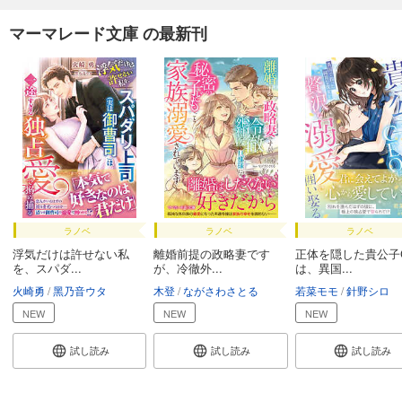
マーマレード文庫 の最新刊
ラノベ
ラノベ
ラノベ
浮気だけは許せない私
離婚前提の政略妻です
正体を隠した貴公子
を、スパダ...
が、冷徹外...
は、異国...
火崎勇
黑乃音ウタ
木登
ながさわさとる
若菜モモ
針野シロ
NEW
NEW
NEW
試し読み
試し読み
試し読み