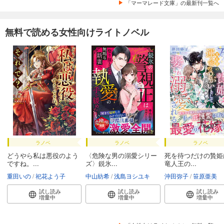
「マーマレード文庫」の最新刊一覧へ
無料で読める女性向けライトノベル
ラノベ
ラノベ
ラノベ
どうやら私は悪役のよう
〈危険な男の溺愛シリー
死を待つだけの贄姫
ですね。...
ズ〉鋭氷...
竜人王の...
重田いの
祀花よう子
中山紡希
浅島ヨシユキ
沖田弥子
笹原亜美
試し読み
試し読み
試し読み
増量中
増量中
増量中