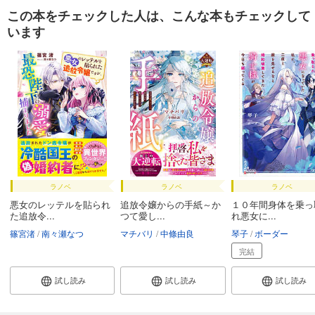
この本をチェックした人は、こんな本もチェックして
います
ラノベ
ラノベ
ラノベ
悪女のレッテルを貼られ
追放令嬢からの手紙～か
１０年間身体を乗っ
た追放令...
つて愛し...
れ悪女に...
篠宮渚
南々瀬なつ
マチバリ
中條由良
琴子
ボーダー
完結
試し読み
試し読み
試し読み