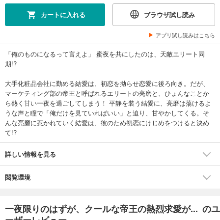
カートに入れる
ブラウザ試し読み
アプリ試し読みはこちら
「俺のものになるって言えよ」 蜜夜を共にしたのは、天敵エリート同
期!?
大手化粧品会社に勤める結愛は、初恋を拗らせ恋愛に後ろ向き。だが、
マーケティング部の帝王と呼ばれるエリートの亮磨と、ひょんなことか
ら熱く甘い一夜を過ごしてしまう！ 平静を装う結愛に、亮磨は蕩けるよ
うな声と瞳で「俺だけを見ていればいい」と迫り、甘やかしてくる。そ
んな亮磨に惹かれていく結愛は、彼のため初恋にけじめをつけると決め
て!?
詳しい情報を見る
閲覧環境
一夜限りのはずが、クールな帝王の熱烈求愛が... のユ
ーザーレビュー