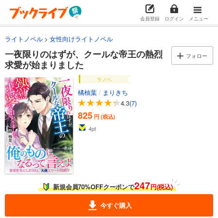
会員登録
ログイン
メニュー
ライトノベル
女性向けライトノベル
一夜限りのはずが、クールな帝王の熱烈
フォロー
求愛が始まりました
ラノベ
橘柚葉
/
まりきち
4.3
(7)
825
円 (税込)
4
pt
247
新規会員70%OFFクーポンで
円(税込)
今すぐ購入