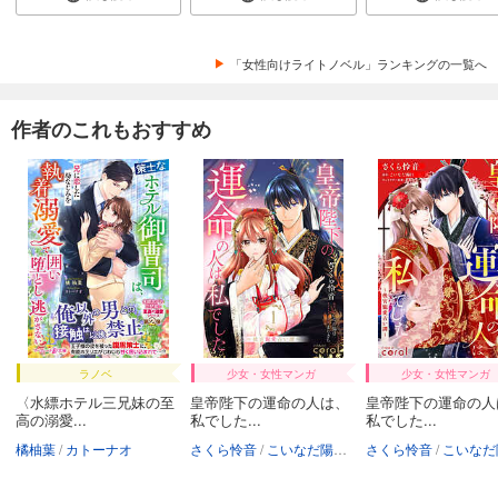
「女性向けライトノベル」ランキングの一覧へ
作者のこれもおすすめ
ラノベ
少女・女性マンガ
少女・女性マンガ
〈水縹ホテル三兄妹の至
皇帝陛下の運命の人は、
皇帝陛下の運命の人
高の溺愛...
私でした...
私でした...
橘柚葉
カトーナオ
さくら怜音
こいなだ陽日
まりきち
さくら怜音
こいなだ陽