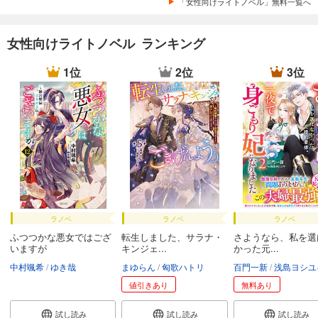
「女性向けライトノベル」無料一覧へ
女性向けライトノベル ランキング
1位
2位
3位
ラノベ
ラノベ
ラノベ
ふつつかな悪女ではござ
転生しました、サラナ・
さようなら、私を選
いますが
キンジェ...
かった元...
中村颯希
ゆき哉
まゆらん
匈歌ハトリ
百門一新
浅島ヨシユ
値引きあり
無料あり
試し読み
試し読み
試し読み